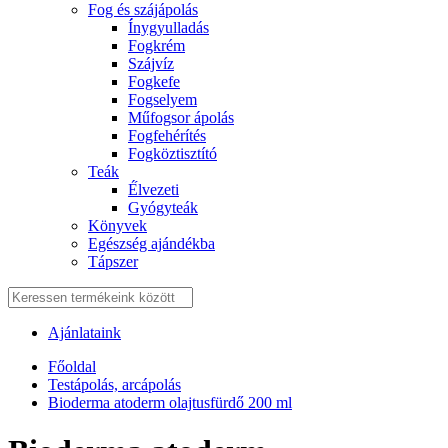
Fog és szájápolás
Í́nygyulladás
Fogkrém
Szájvíz
Fogkefe
Fogselyem
Műfogsor ápolás
Fogfehérítés
Fogköztisztító
Teák
É́lvezeti
Gyógyteák
Könyvek
Egészség ajándékba
Tápszer
Ajánlataink
Főoldal
Testápolás, arcápolás
Bioderma atoderm olajtusfürdő 200 ml