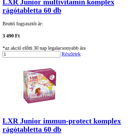
LXR Junior multivitamin komplex
rágótabletta 60 db
Bruttó fogyasztói ár:
3 490 Ft
*az akció előtti 30 nap legalacsonyabb ára
Részletek
LXR Junior immun-protect komplex
rágótabletta 60 db