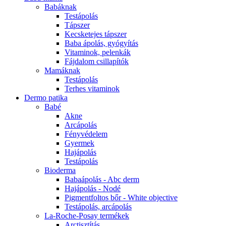
Babáknak
Testápolás
Tápszer
Kecsketejes tápszer
Baba ápolás, gyógyítás
Vitaminok, pelenkák
Fájdalom csillapítók
Mamáknak
Testápolás
Terhes vitaminok
Dermo patika
Babé
Akne
Arcápolás
Fényvédelem
Gyermek
Hajápolás
Testápolás
Bioderma
Babaápolás - Abc derm
Hajápolás - Nodé
Pigmentfoltos bőr - White objective
Testápolás, arcápolás
La-Roche-Posay termékek
Arctisztítás