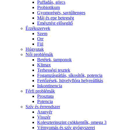
Puffadás, görcs
Probiotikum
Gyomorégés, savtúltenges
Máj és epe betegség
Emésztést elősegítő
Érzékszervek
Szem
Orr
Fül
Húgyutak
Női problémák
Betétek, tamponok
Klimax
Terhességi tesztek
Fogamzásgátlás, síkosítók, potencia
Fertőzések, hüvelyflóra helyreállítás
Inkontinencia
Férfi problémák
Prosztata
Potencia
Szív és érrrendszer
Aranyér
Visszér
Koleszterinszint csökkentők, omega 3
Vérnyomás és szív gyógyszerei