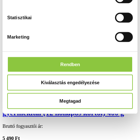
Folyamatos akciók
Statisztikai
Ezek is érdekelhetik Önt
Marketing
Rendben
Kiválasztás engedélyezése
Megtagad
Capricare 3 kecsketej alapú, junior
gyermekital (12 hónapos kortól) 400 g
Bruttó fogyasztói ár:
5 490 Ft