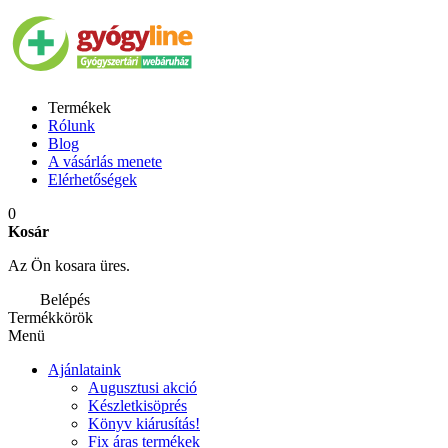
Termékek
Rólunk
Blog
A vásárlás menete
Elérhetőségek
0
Kosár
Az Ön kosara üres.
Belépés
Termékkörök
Menü
Ajánlataink
Augusztusi akció
Készletkisöprés
Könyv kiárusítás!
Fix áras termékek