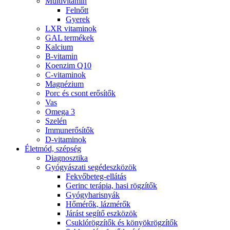
Multivitamin
Felnőtt
Gyerek
LXR vitaminok
GAL termékek
Kalcium
B-vitamin
Koenzim Q10
C-vitaminok
Magnézium
Porc és csont erősítők
Vas
Omega 3
Szelén
Immunerősítők
D-vitaminok
Életmód, szépség
Diagnosztika
Gyógyászati segédeszközök
Fekvőbeteg-ellátás
Gerinc terápia, hasi rögzítők
Gyógyharisnyák
Hőmérők, lázmérők
Járást segítő eszközök
Csuklórögzítők és könyökrögzítők