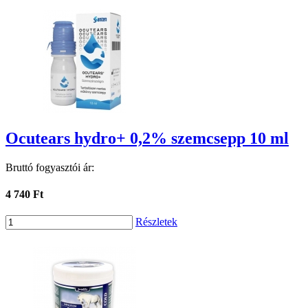
Ocutears hydro+ 0,2% szemcsepp 10 ml
Bruttó fogyasztói ár:
4 740 Ft
Részletek