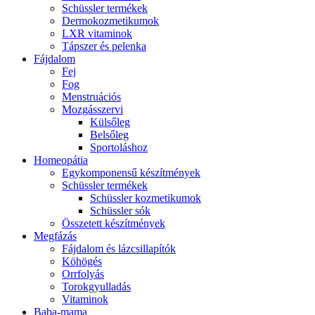
Schüssler termékek
Dermokozmetikumok
LXR vitaminok
Tápszer és pelenka
Fájdalom
Fej
Fog
Menstruációs
Mozgásszervi
Külsőleg
Belsőleg
Sportoláshoz
Homeopátia
Egykomponensű készítmények
Schüssler termékek
Schüssler kozmetikumok
Schüssler sók
Összetett készítmények
Megfázás
Fájdalom és lázcsillapítók
Köhögés
Orrfolyás
Torokgyulladás
Vitaminok
Baba-mama