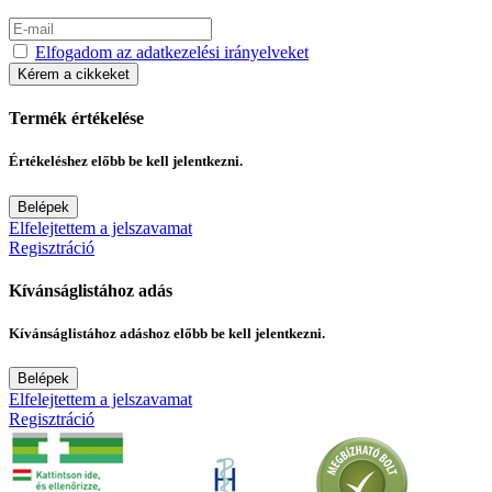
Elfogadom az adatkezelési irányelveket
Kérem a cikkeket
Termék értékelése
Értékeléshez előbb be kell jelentkezni.
Belépek
Elfelejtettem a jelszavamat
Regisztráció
Kívánságlistához adás
Kívánságlistához adáshoz előbb be kell jelentkezni.
Belépek
Elfelejtettem a jelszavamat
Regisztráció