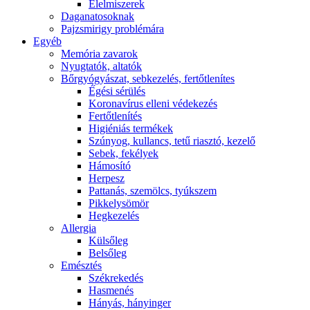
É́lelmiszerek
Daganatosoknak
Pajzsmirigy problémára
Egyéb
Memória zavarok
Nyugtatók, altatók
Bőrgyógyászat, sebkezelés, fertőtlenítes
É́gési sérülés
Koronavírus elleni védekezés
Fertőtlenítés
Higiéniás termékek
Szúnyog, kullancs, tetű riasztó, kezelő
Sebek, fekélyek
Hámosító
Herpesz
Pattanás, szemölcs, tyúkszem
Pikkelysömör
Hegkezelés
Allergia
Külsőleg
Belsőleg
Emésztés
Székrekedés
Hasmenés
Hányás, hányinger