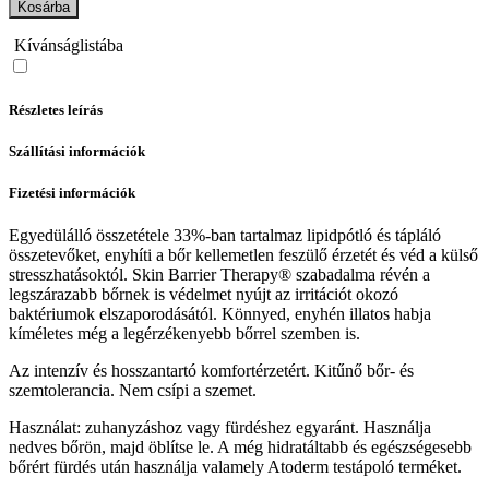
Kosárba
Kívánságlistába
Részletes leírás
Szállítási információk
Fizetési információk
Egyedülálló összetétele 33%-ban tartalmaz lipidpótló és tápláló
összetevőket, enyhíti a bőr kellemetlen feszülő érzetét és véd a külső
stresszhatásoktól. Skin Barrier Therapy® szabadalma révén a
legszárazabb bőrnek is védelmet nyújt az irritációt okozó
baktériumok elszaporodásától. Könnyed, enyhén illatos habja
kíméletes még a legérzékenyebb bőrrel szemben is.
Az intenzív és hosszantartó komfortérzetért. Kitűnő bőr- és
szemtolerancia. Nem csípi a szemet.
Használat: zuhanyzáshoz vagy fürdéshez egyaránt. Használja
nedves bőrön, majd öblítse le. A még hidratáltabb és egészségesebb
bőrért fürdés után használja valamely Atoderm testápoló terméket.