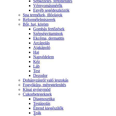
Sebkezelés, fertőtlenítés
Vérnyomásmérők
Egyéb segédeszközök
Spa termékek, illóolajok
Reformélelmiszerek
Bőr, haj, köröm
Gombás fertőzések
Szépségvitaminok
Ekcéma, dermatitis
Arcápolás
Ajakápoló
Haj
Napvédelem
Kéz
Láb
Test
Dezodor
Dohányzásról való leszokás
Fogyókúra, méregtelenítés
Kínai gyógymód
Cukorbetegeknek
Diagnosztika
Testápolás
É́trend kiegészítők
Teák