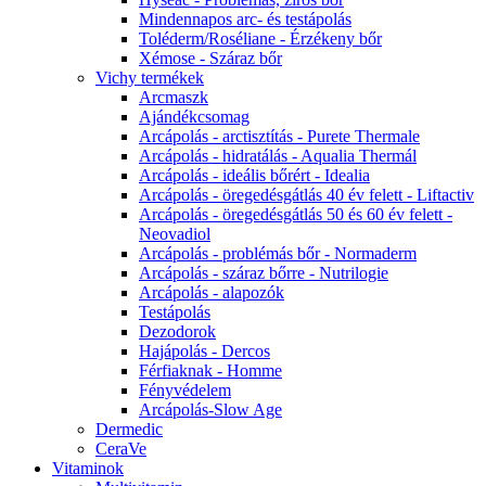
Mindennapos arc- és testápolás
Toléderm/Roséliane - Érzékeny bőr
Xémose - Száraz bőr
Vichy termékek
Arcmaszk
Ajándékcsomag
Arcápolás - arctisztítás - Purete Thermale
Arcápolás - hidratálás - Aqualia Thermál
Arcápolás - ideális bőrért - Idealia
Arcápolás - öregedésgátlás 40 év felett - Liftactiv
Arcápolás - öregedésgátlás 50 és 60 év felett -
Neovadiol
Arcápolás - problémás bőr - Normaderm
Arcápolás - száraz bőrre - Nutrilogie
Arcápolás - alapozók
Testápolás
Dezodorok
Hajápolás - Dercos
Férfiaknak - Homme
Fényvédelem
Arcápolás-Slow Age
Dermedic
CeraVe
Vitaminok