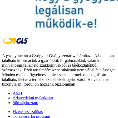
A gyogyline.hu a Gyógyhír Gyógyszertár webáruháza. A honlapon
található információk a gyártóktól, forgalmazóktól, valamint
nyilvánosan fellelhető szakkönyvekből és tájékoztatókból
származnak. Ezek tartalmáért webáruházunk nem vállal felelősséget.
Minden esetben figyelmesen olvassa el a termék csomagolásán
található, illetve a termékhez mellékelt tájékoztatót. Ha valamiben
bizonytalan, forduljon hozzánk bizalommal!
ÁSZF
Adatvédelmi nyilatkozat
Süti tájékoztató
Fizetés és szállítás
Törzsvásárlói program