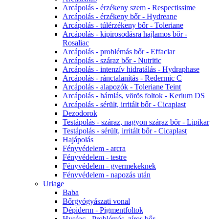
Arcápolás - érzékeny szem - Respectissime
Arcápolás - érzékeny bőr - Hydreane
Arcápolás - túlérzékeny bőr - Toleriane
Arcápolás - kipirosodásra hajlamos bőr -
Rosaliac
Arcápolás - problémás bőr - Effaclar
Arcápolás - száraz bőr - Nutritic
Arcápolás - intenzív hidratálás - Hydraphase
Arcápolás - ránctalanítás - Redermic C
Arcápolás - alapozók - Toleriane Teint
Arcápolás - hámlás, vörös foltok - Kerium DS
Arcápolás - sérült, irritált bőr - Cicaplast
Dezodorok
Testápolás - száraz, nagyon száraz bőr - Lipikar
Testápolás - sérült, irritált bőr - Cicaplast
Hajápolás
Fényvédelem - arcra
Fényvédelem - testre
Fényvédelem - gyermekeknek
Fényvédelem - napozás után
Uriage
Baba
Bőrgyógyászati vonal
Dépiderm - Pigmentfoltok
Hyséac - Problémás, zíros bőr