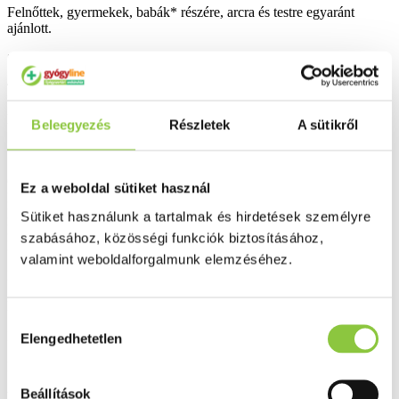
Felnőttek, gyermekek, babák* részére, arcra és testre egyaránt
ajánlott.
*Kivéve koraszülöttek
Tisztít, nyugtat és visszaállítja a bőr megfelelő lipidrétegét.
Hipoallergén. Parabénmentes. Színezékmentes. Szappanmentes.
Beleegyezés
Részletek
A sütikről
Összetevők: Aqua/Water/Eau, Glycerin, Peg-7 Glyceryl Cocoate,
Sodium Cocoamphoacetate, Lauryl Glucoside, Coco-Glucoside,
Glyceryl Oleate, Citric Acid, PEG-90 Glyceryl Isostearate,
Ez a weboldal sütiket használ
Fragrance (Parfum), Mannitol, Polysorbate 20, Xylitol, Laureth-2,
Rhamnose, Niacinamide, Fructooligosaccharides, Tocopherol,
Sütiket használunk a tartalmak és hirdetések személyre
Hydrogenated Palm Glycerides Citrate, Lecithin, Ascorbyl
szabásához, közösségi funkciók biztosításához,
Palmitate.
valamint weboldalforgalmunk elemzéséhez.
Kiszerelés: 200 ml.
Bővebben ...
Hozzájárulás
Ingyenes szállítás 18 000 Ft felett
Elengedhetetlen
kiválasztása
Minőségellenőrzött termékek
Beállítások
Valós gyógyszertári háttér