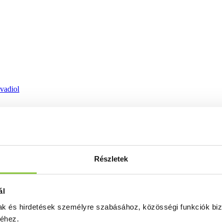
ovadiol
Részletek
ál
mak és hirdetések személyre szabásához, közösségi funkciók biz
séhez.