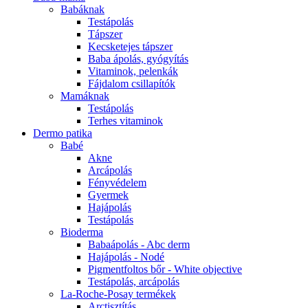
Babáknak
Testápolás
Tápszer
Kecsketejes tápszer
Baba ápolás, gyógyítás
Vitaminok, pelenkák
Fájdalom csillapítók
Mamáknak
Testápolás
Terhes vitaminok
Dermo patika
Babé
Akne
Arcápolás
Fényvédelem
Gyermek
Hajápolás
Testápolás
Bioderma
Babaápolás - Abc derm
Hajápolás - Nodé
Pigmentfoltos bőr - White objective
Testápolás, arcápolás
La-Roche-Posay termékek
Arctisztítás