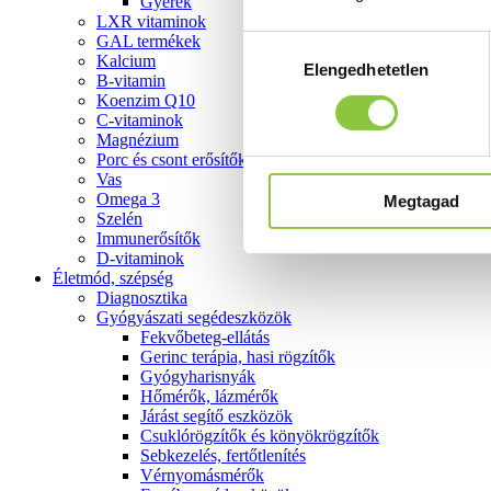
Gyerek
LXR vitaminok
GAL termékek
Hozzájárulás
Kalcium
Elengedhetetlen
kiválasztása
B-vitamin
Koenzim Q10
C-vitaminok
Magnézium
Porc és csont erősítők
Vas
Omega 3
Megtagad
Szelén
Immunerősítők
D-vitaminok
Életmód, szépség
Diagnosztika
Gyógyászati segédeszközök
Fekvőbeteg-ellátás
Gerinc terápia, hasi rögzítők
Gyógyharisnyák
Hőmérők, lázmérők
Járást segítő eszközök
Csuklórögzítők és könyökrögzítők
Sebkezelés, fertőtlenítés
Vérnyomásmérők