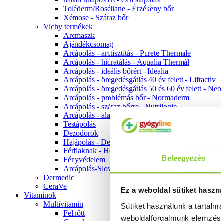
Toléderm/Roséliane - Érzékeny bőr
Xémose - Száraz bőr
Vichy termékek
Arcmaszk
Ajándékcsomag
Arcápolás - arctisztítás - Purete Thermale
Arcápolás - hidratálás - Aqualia Thermál
Arcápolás - ideális bőrért - Idealia
Arcápolás - öregedésgátlás 40 év felett - Liftactiv
Arcápolás - öregedésgátlás 50 és 60 év felett - Ne
Arcápolás - problémás bőr - Normaderm
Arcápolás - száraz bőrre - Nutrilogie
Arcápolás - alapozók
Testápolás
Dezodorok
Hajápolás - Dercos
Férfiaknak - Homme
Beleegyezés
Fényvédelem
Arcápolás-Slow Age
Dermedic
CeraVe
Ez a weboldal sütiket haszn
Vitaminok
Multivitamin
Sütiket használunk a tartal
Felnőtt
weboldalforgalmunk elemzé