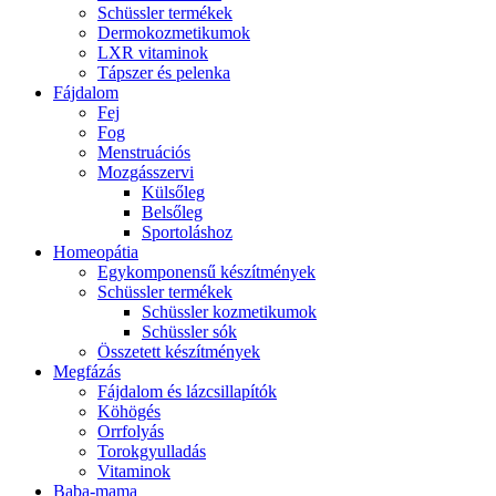
Schüssler termékek
Dermokozmetikumok
LXR vitaminok
Tápszer és pelenka
Fájdalom
Fej
Fog
Menstruációs
Mozgásszervi
Külsőleg
Belsőleg
Sportoláshoz
Homeopátia
Egykomponensű készítmények
Schüssler termékek
Schüssler kozmetikumok
Schüssler sók
Összetett készítmények
Megfázás
Fájdalom és lázcsillapítók
Köhögés
Orrfolyás
Torokgyulladás
Vitaminok
Baba-mama