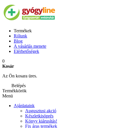
Termékek
Rólunk
Blog
A vásárlás menete
Elérhetőségek
0
Kosár
Az Ön kosara üres.
Belépés
Termékkörök
Menü
Ajánlataink
Augusztusi akció
Készletkisöprés
Könyv kiárusítás!
Fix áras termékek