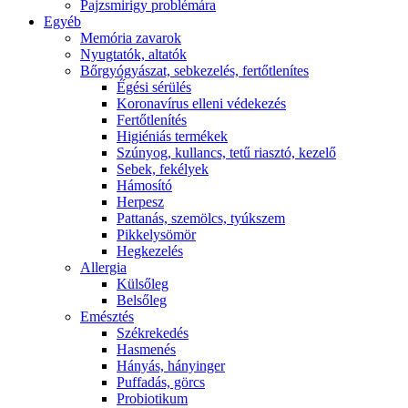
Pajzsmirigy problémára
Egyéb
Memória zavarok
Nyugtatók, altatók
Bőrgyógyászat, sebkezelés, fertőtlenítes
É́gési sérülés
Koronavírus elleni védekezés
Fertőtlenítés
Higiéniás termékek
Szúnyog, kullancs, tetű riasztó, kezelő
Sebek, fekélyek
Hámosító
Herpesz
Pattanás, szemölcs, tyúkszem
Pikkelysömör
Hegkezelés
Allergia
Külsőleg
Belsőleg
Emésztés
Székrekedés
Hasmenés
Hányás, hányinger
Puffadás, görcs
Probiotikum