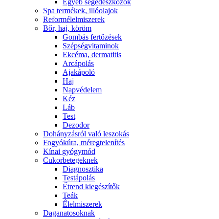
Egyéb segédeszközök
Spa termékek, illóolajok
Reformélelmiszerek
Bőr, haj, köröm
Gombás fertőzések
Szépségvitaminok
Ekcéma, dermatitis
Arcápolás
Ajakápoló
Haj
Napvédelem
Kéz
Láb
Test
Dezodor
Dohányzásról való leszokás
Fogyókúra, méregtelenítés
Kínai gyógymód
Cukorbetegeknek
Diagnosztika
Testápolás
É́trend kiegészítők
Teák
É́lelmiszerek
Daganatosoknak