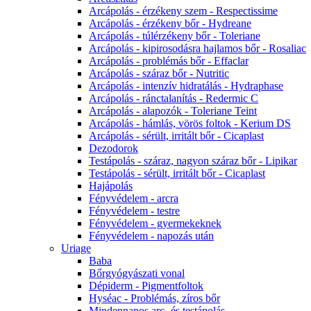
Arcápolás - érzékeny szem - Respectissime
Arcápolás - érzékeny bőr - Hydreane
Arcápolás - túlérzékeny bőr - Toleriane
Arcápolás - kipirosodásra hajlamos bőr - Rosaliac
Arcápolás - problémás bőr - Effaclar
Arcápolás - száraz bőr - Nutritic
Arcápolás - intenzív hidratálás - Hydraphase
Arcápolás - ránctalanítás - Redermic C
Arcápolás - alapozók - Toleriane Teint
Arcápolás - hámlás, vörös foltok - Kerium DS
Arcápolás - sérült, irritált bőr - Cicaplast
Dezodorok
Testápolás - száraz, nagyon száraz bőr - Lipikar
Testápolás - sérült, irritált bőr - Cicaplast
Hajápolás
Fényvédelem - arcra
Fényvédelem - testre
Fényvédelem - gyermekeknek
Fényvédelem - napozás után
Uriage
Baba
Bőrgyógyászati vonal
Dépiderm - Pigmentfoltok
Hyséac - Problémás, zíros bőr
Mindennapos arc- és testápolás