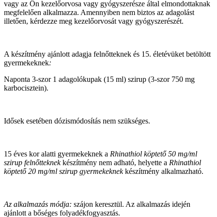
vagy az Ön kezelőorvosa vagy gyógyszerésze által elmondottaknak
megfelelően alkalmazza. Amennyiben nem biztos az adagolást
illetően, kérdezze meg kezelőorvosát vagy gyógyszerészét.
A készítmény ajánlott adagja felnőtteknek és 15. életévüket betöltött
gyermekeknek
:
Naponta 3-szor 1 adagolókupak (15 ml) szirup (3-szor 750 mg
karbocisztein).
Idősek esetében dózismódosítás nem szükséges.
15 éves kor alatti gyermekeknek a
Rhinathiol köptető 50 mg/ml
szirup felnőtteknek
készítmény nem adható, helyette a
Rhinathiol
köptető 20 mg/ml szirup gyermekeknek
készítmény alkalmazható.
Az alkalmazás módja:
szájon keresztül. Az alkalmazás idején
ajánlott a bőséges folyadékfogyasztás.