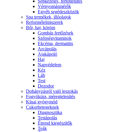
Sebkezelés, fertőtlenítés
Vérnyomásmérők
Egyéb segédeszközök
Spa termékek, illóolajok
Reformélelmiszerek
Bőr, haj, köröm
Gombás fertőzések
Szépségvitaminok
Ekcéma, dermatitis
Arcápolás
Ajakápoló
Haj
Napvédelem
Kéz
Láb
Test
Dezodor
Dohányzásról való leszokás
Fogyókúra, méregtelenítés
Kínai gyógymód
Cukorbetegeknek
Diagnosztika
Testápolás
É́trend kiegészítők
Teák