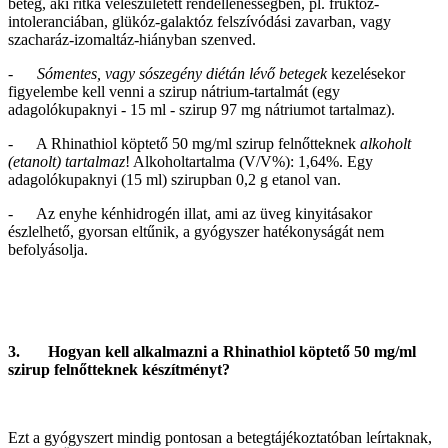
beteg, aki ritka veleszületett rendellenességben, pl. fruktóz-
intoleranciában, glükóz-galaktóz felszívódási zavarban, vagy
szacharáz-izomaltáz-hiányban szenved.
-
Sómentes, vagy sószegény diétán lévő betegek
kezelésekor
figyelembe kell venni a szirup nátrium-tartalmát (egy
adagolókupaknyi - 15 ml - szirup 97 mg nátriumot tartalmaz).
- A Rhinathiol köptető 50 mg/ml szirup felnőtteknek
alkoholt
(etanolt) tartalmaz
! Alkoholtartalma (V/V%): 1,64%. Egy
adagolókupaknyi (15 ml) szirupban 0,2 g etanol van.
- Az enyhe kénhidrogén illat, ami az üveg kinyitásakor
észlelhető, gyorsan eltűnik, a gyógyszer hatékonyságát nem
befolyásolja.
3. Hogyan kell alkalmazni a Rhinathiol köptető 50 mg/ml
szirup felnőtteknek készítményt?
Ezt a gyógyszert mindig pontosan a betegtájékoztatóban leírtaknak,