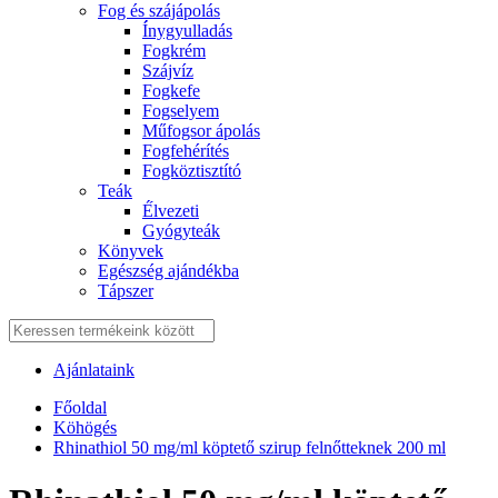
Fog és szájápolás
Í́nygyulladás
Fogkrém
Szájvíz
Fogkefe
Fogselyem
Műfogsor ápolás
Fogfehérítés
Fogköztisztító
Teák
É́lvezeti
Gyógyteák
Könyvek
Egészség ajándékba
Tápszer
Ajánlataink
Főoldal
Köhögés
Rhinathiol 50 mg/ml köptető szirup felnőtteknek 200 ml