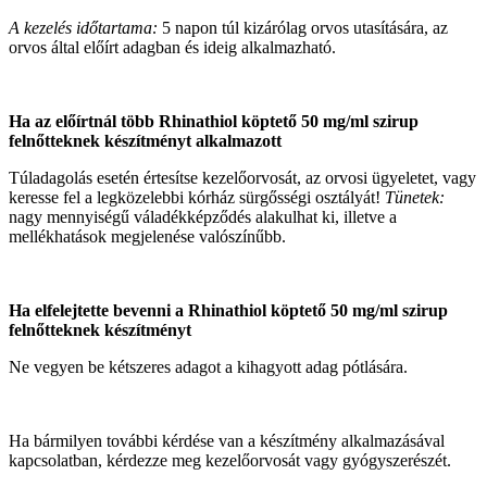
A kezelés időtartama:
5 napon túl kizárólag orvos utasítására, az
orvos által előírt adagban és ideig alkalmazható.
Ha az előírtnál több Rhinathiol köptető 50 mg/ml szirup
felnőtteknek készítményt alkalmazott
Túladagolás esetén értesítse kezelőorvosát, az orvosi ügyeletet, vagy
keresse fel a legközelebbi kórház sürgősségi osztályát!
Tünetek:
nagy mennyiségű váladékképződés alakulhat ki, illetve a
mellékhatások megjelenése valószínűbb.
Ha elfelejtette bevenni a Rhinathiol köptető 50 mg/ml szirup
felnőtteknek készítményt
Ne vegyen be kétszeres adagot a kihagyott adag pótlására.
Ha bármilyen további kérdése van a készítmény alkalmazásával
kapcsolatban, kérdezze meg kezelőorvosát vagy gyógyszerészét.