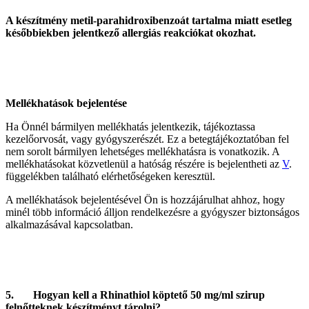
A készítmény metil-parahidroxibenzoát tartalma miatt esetleg
későbbiekben jelentkező allergiás reakciókat okozhat.
Mellékhatások bejelentése
Ha Önnél bármilyen mellékhatás jelentkezik, tájékoztassa
kezelőorvosát, vagy gyógyszerészét. Ez a betegtájékoztatóban fel
nem sorolt bármilyen lehetséges mellékhatásra is vonatkozik. A
mellékhatásokat közvetlenül a hatóság részére is bejelentheti az
V
.
függelékben található elérhetőségeken keresztül.
A mellékhatások bejelentésével Ön is hozzájárulhat ahhoz, hogy
minél több információ álljon rendelkezésre a gyógyszer biztonságos
alkalmazásával kapcsolatban.
5. Hogyan kell a Rhinathiol köptető 50 mg/ml szirup
felnőtteknek készítményt tárolni?