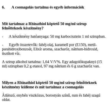
6. A csomagolás tartalma és egyéb információk
Mit tartalmaz a Rhinathiol köptető 50 mg/ml szirup
felnőtteknek készítmény?
- A készítmény hatóanyaga: 50 mg karbocisztein 1 ml szirupban.
- Egyéb összetevők: fahéj-olaj, karamell por (E150), metil-
parahidroxibenzoát, Elixír aroma, szacharóz, nátrium-hidroxid,
tisztított víz.
A szirup alkohol tartalma: 1,64 V/V%. Egy adagolókupaknyi (15
ml) szirupban 0,2 g etanol, 97 mg nátrium és 6 g szacharóz van.
Milyen a Rhinathiol köptető 50 mg/ml szirup felnőtteknek
készítmény külleme és mit tartalmaz a csomagolás
Átlátszó, enyhén viszkózus, borostyán színű, rum és fahéj szagú
oldat.