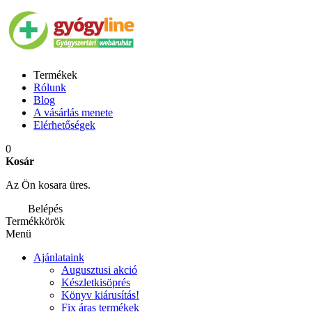
Termékek
Rólunk
Blog
A vásárlás menete
Elérhetőségek
0
Kosár
Az Ön kosara üres.
Belépés
Termékkörök
Menü
Ajánlataink
Augusztusi akció
Készletkisöprés
Könyv kiárusítás!
Fix áras termékek