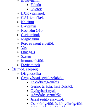
Multivitamin
Felnőtt
Gyerek
LXR vitaminok
GAL termékek
Kalcium
B-vitamin
Koenzim Q10
C-vitaminok
Magnézium
Porc és csont erősítők
Vas
Omega 3
Szelén
Immunerősítők
D-vitaminok
Életmód, szépség
Diagnosztika
Gyógyászati segédeszközök
Fekvőbeteg-ellátás
Gerinc terápia, hasi rögzítők
Gyógyharisnyák
Hőmérők, lázmérők
Járást segítő eszközök
Csuklórögzítők és könyökrögzítők