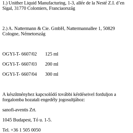
1.) Unither Liquid Manufacturing, 1-3, allée de la Nesté Z.I. d’en
Sigal, 31770 Colomiers, Franciaország
2.) A. Nattermann & Cie. GmbH, Nattermannallee 1, 50829
Cologne, Németország
OGYI-T- 6607/02 125 ml
OGYI-T- 6607/03 200 ml
OGYI-T- 6607/04 300 ml
A készítményhez kapcsolódó további kérdéseivel forduljon a
forgalomba hozatali engedély jogosultjához:
sanofi-aventis Zrt.
1045 Budapest, Tó u. 1-5.
Tel. +36 1 505 0050