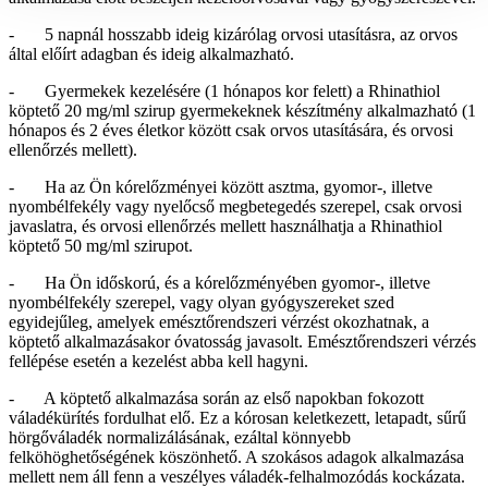
- 5 napnál hosszabb ideig kizárólag orvosi utasításra, az orvos
által előírt adagban és ideig alkalmazható.
- Gyermekek kezelésére (1 hónapos kor felett) a Rhinathiol
köptető 20 mg/ml szirup gyermekeknek készítmény alkalmazható (1
hónapos és 2 éves életkor között csak orvos utasítására, és orvosi
ellenőrzés mellett).
- Ha az Ön kórelőzményei között asztma, gyomor-, illetve
nyombélfekély vagy nyelőcső megbetegedés szerepel, csak orvosi
javaslatra, és orvosi ellenőrzés mellett használhatja a Rhinathiol
köptető 50 mg/ml szirupot.
- Ha Ön időskorú, és a kórelőzményében gyomor-, illetve
nyombélfekély szerepel, vagy olyan gyógyszereket szed
egyidejűleg, amelyek emésztőrendszeri vérzést okozhatnak, a
köptető alkalmazásakor óvatosság javasolt. Emésztőrendszeri vérzés
fellépése esetén a kezelést abba kell hagyni.
- A köptető alkalmazása során az első napokban fokozott
váladékürítés fordulhat elő. Ez a kórosan keletkezett, letapadt, sűrű
hörgőváladék normalizálásának, ezáltal könnyebb
felköhöghetőségének köszönhető. A szokásos adagok alkalmazása
mellett nem áll fenn a veszélyes váladék-felhalmozódás kockázata.