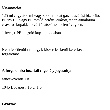
Csomagolás
125 ml vagy 200 ml vagy 300 ml oldat garanciazárást biztosító,
PE/PVDC vagy PE tömítő betéttel ellátott, fehér, alumínium
csavaros kupakkal lezárt átlátszó, színtelen üvegben.
1 üveg + PP adagoló kupak dobozban.
Nem feltétlenül mindegyik kiszerelés kerül kereskedelmi
forgalomba.
A forgalomba hozatali engedély jogosultja
sanofi-aventis Zrt.
1045 Budapest, Tó u. 1-5.
Gyártók