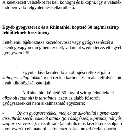
A keletkezett váladékot fel kell köhögni és kiköpni, így a váladék
tüdőben való felgyülemlése elkerülhető.
Egyéb gyógyszerek és a Rhinathiol köptető 50 mg/ml szirup
felnőtteknek készítmény
Feltétlenül tájékoztassa kezelőorvosát vagy gyógyszerészét a
jelenleg vagy nemrégiben szedett, valamint szedni tervezett egyéb
gyógyszereiről.
· Együttadása kerülendő a köhögési reflexet gátló
köhögéscsillapítókkal
, mert ezek a karbocisztein által elfolyósított
nyák kiköhögését gátolják.
· A Rhinathiol köptető 50 mg/ml szirup felnőtteknek
alkoholt (etanolt) is tartalmaz
, ezért az alább felsorolt
gyógyszerekkel nem alkalmazható egyszerre:
-
Olyan gyógyszerekkel, melyek az alkohollal úgynevezett
diszulfirámszerű reakciót adnak (forróságérzés, kipirulás, hányás,
szapora szívverés):
diszulfirám (alkoholizmus kezelésére szolgáló
gyógyszer), cefamandol, cefoperazon, latamoxef (cefalosporin