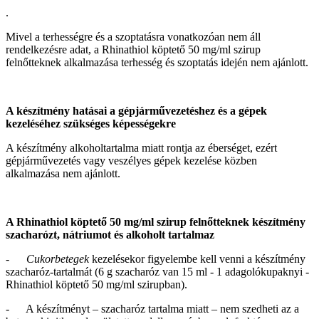
.
Mivel a terhességre és a szoptatásra vonatkozóan nem áll
rendelkezésre adat, a Rhinathiol köptető 50 mg/ml szirup
felnőtteknek alkalmazása terhesség és szoptatás idején nem ajánlott.
A készítmény hatásai a gépjárművezetéshez és a gépek
kezeléséhez szükséges képességekre
A készítmény alkoholtartalma miatt rontja az éberséget, ezért
gépjárművezetés vagy veszélyes gépek kezelése közben
alkalmazása nem ajánlott.
A Rhinathiol köptető 50 mg/ml szirup felnőtteknek készítmény
szacharózt, nátriumot és alkoholt tartalmaz
-
Cukorbetegek
kezelésekor figyelembe kell venni a készítmény
szacharóz-tartalmát (6 g szacharóz van 15 ml - 1 adagolókupaknyi -
Rhinathiol köptető 50 mg/ml szirupban).
- A készítményt – szacharóz tartalma miatt – nem szedheti az a