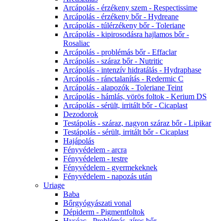
Arcápolás - érzékeny szem - Respectissime
Arcápolás - érzékeny bőr - Hydreane
Arcápolás - túlérzékeny bőr - Toleriane
Arcápolás - kipirosodásra hajlamos bőr -
Rosaliac
Arcápolás - problémás bőr - Effaclar
Arcápolás - száraz bőr - Nutritic
Arcápolás - intenzív hidratálás - Hydraphase
Arcápolás - ránctalanítás - Redermic C
Arcápolás - alapozók - Toleriane Teint
Arcápolás - hámlás, vörös foltok - Kerium DS
Arcápolás - sérült, irritált bőr - Cicaplast
Dezodorok
Testápolás - száraz, nagyon száraz bőr - Lipikar
Testápolás - sérült, irritált bőr - Cicaplast
Hajápolás
Fényvédelem - arcra
Fényvédelem - testre
Fényvédelem - gyermekeknek
Fényvédelem - napozás után
Uriage
Baba
Bőrgyógyászati vonal
Dépiderm - Pigmentfoltok
Hyséac - Problémás, zíros bőr