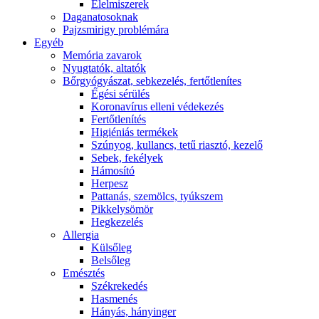
É́lelmiszerek
Daganatosoknak
Pajzsmirigy problémára
Egyéb
Memória zavarok
Nyugtatók, altatók
Bőrgyógyászat, sebkezelés, fertőtlenítes
É́gési sérülés
Koronavírus elleni védekezés
Fertőtlenítés
Higiéniás termékek
Szúnyog, kullancs, tetű riasztó, kezelő
Sebek, fekélyek
Hámosító
Herpesz
Pattanás, szemölcs, tyúkszem
Pikkelysömör
Hegkezelés
Allergia
Külsőleg
Belsőleg
Emésztés
Székrekedés
Hasmenés
Hányás, hányinger