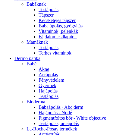
Babáknak
Testápolás
Tápszer
Kecsketejes tápszer
Baba ápolás, gyógyítás
Vitaminok, pelenkák
Fájdalom csillapítók
Mamáknak
Testápolás
Terhes vitaminok
Dermo patika
Babé
Akne
Arcápolás
Fényvédelem
Gyermek
Hajápolás
Testápolás
Bioderma
Babaápolás - Abc derm
Hajápolás - Nodé
Pigmentfoltos bőr - White objective
Testápolás, arcápolás
La-Roche-Posay termékek
Arctisztítás