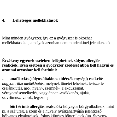
4. Lehetséges mellékhatások
Mint minden gyógyszer, így ez a gyógyszer is okozhat
mellékhatásokat, amelyek azonban nem mindenkinél jelentkeznek.
Érzékeny egyének esetében felléphetnek súlyos allergiás
reakciók, ilyen esetben a gyógyszer szedését abba kell hagyni és
azonnal orvoshoz kell fordulni:
-
anafilaxiás (súlyos általános túlérzékenységi) reakció
:
nagyon ritka mellékhatás
, melynek tünetei lehetnek: testszerte
csalánkiütés, arc-, nyelv-, szemhéj-, ajakduzzanat,
vérnyomásemelkedés, vagy éppen -csökkenés, ájulás,
szívritmuszavarok, légszomj.
-
bőrt érintő allergiás reakciók:
hólyagos bőrgyulladások, mint
pl. a szájüreg, a szem és a hüvely nyálkahártyáján jelentkező
hólyagos elváltozások, foltos kiütéses bőrterületek (ún. Stevens-