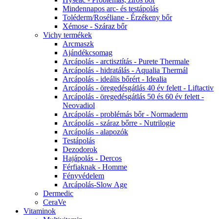
Mindennapos arc- és testápolás
Toléderm/Roséliane - Érzékeny bőr
Xémose - Száraz bőr
Vichy termékek
Arcmaszk
Ajándékcsomag
Arcápolás - arctisztítás - Purete Thermale
Arcápolás - hidratálás - Aqualia Thermál
Arcápolás - ideális bőrért - Idealia
Arcápolás - öregedésgátlás 40 év felett - Liftactiv
Arcápolás - öregedésgátlás 50 és 60 év felett -
Neovadiol
Arcápolás - problémás bőr - Normaderm
Arcápolás - száraz bőrre - Nutrilogie
Arcápolás - alapozók
Testápolás
Dezodorok
Hajápolás - Dercos
Férfiaknak - Homme
Fényvédelem
Arcápolás-Slow Age
Dermedic
CeraVe
Vitaminok