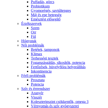
Puffadás, görcs
Probiotikum
Gyomorégés, savtúltenges
Máj és epe betegség
Emésztést elősegítő
Érzékszervek
Szem
Orr
Fül
Húgyutak
Női problémák
Betétek, tamponok
Klimax
Terhességi tesztek
Fogamzásgátlás, síkosítók, potencia
Fertőzések, hüvelyflóra helyreállítás
Inkontinencia
Férfi problémák
Prosztata
Potencia
Szív és érrrendszer
Aranyér
Visszér
Koleszterinszint csökkentők, omega 3
Vérnyomás és szív gyógyszerei