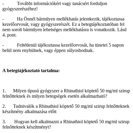
- További információkért vagy tanácsért forduljon
gyógyszerészéhez!
- Ha Önnél bármilyen mellékhatás jelentkezik, tájékoztassa
kezelőorvosát, vagy gyógyszerészét. Ez a betegtájékoztatóban fel
nem sorolt bármilyen lehetséges mellékhatásra is vonatkozik. Lásd
4. pont.
- Feltétlenül tájékoztassa kezelőorvosát, ha tünetei 5 napon
belül nem enyhülnek, vagy éppen súlyosbodnak.
A betegtájékoztató tartalma:
1. Milyen típusú gyógyszer a Rhinathiol köptető 50 mg/ml szirup
felnőtteknek és milyen betegségek esetén alkalmazható?
2. Tudnivalók a Rhinathiol köptető 50 mg/ml szirup felnőtteknek
készítmény alkalmazása előtt
3. Hogyan kell alkalmazni a Rhinathiol köptető 50 mg/ml szirup
felnőtteknek készítményt?