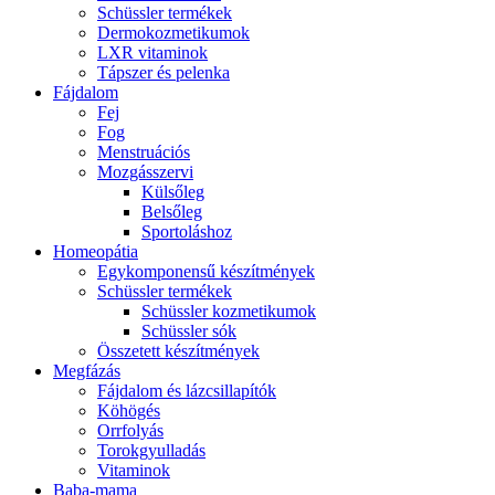
Schüssler termékek
Dermokozmetikumok
LXR vitaminok
Tápszer és pelenka
Fájdalom
Fej
Fog
Menstruációs
Mozgásszervi
Külsőleg
Belsőleg
Sportoláshoz
Homeopátia
Egykomponensű készítmények
Schüssler termékek
Schüssler kozmetikumok
Schüssler sók
Összetett készítmények
Megfázás
Fájdalom és lázcsillapítók
Köhögés
Orrfolyás
Torokgyulladás
Vitaminok
Baba-mama