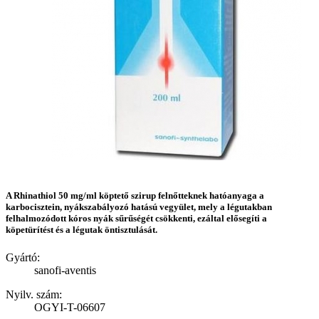
A Rhinathiol 50 mg/ml köptető szirup felnőtteknek hatóanyaga a
karbocisztein, nyákszabályozó hatású vegyület, mely a légutakban
felhalmozódott kóros nyák sűrűségét csökkenti, ezáltal elősegíti a
köpetürítést és a légutak öntisztulását.
Gyártó:
sanofi-aventis
Nyilv. szám:
OGYI-T-06607