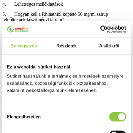
4. Lehetséges mellékhatások
5. Hogyan kell a Rhinathiol köptető 50 mg/ml szirup
felnőtteknek készítményt tárolni?
6. A csomagolás tartalma és egyéb információk
Beleegyezés
Részletek
A sütikről
1. Milyen típusú gyógyszer a Rhinathiol köptető 50 mg/ml
szirup felnőtteknek és milyen betegségek esetén alkalmazható?
Ez a weboldal sütiket használ
Sütiket használunk a tartalmak és hirdetések személyre
szabásához, közösségi funkciók biztosításához,
A Rhinathiol köptető 50 mg/ml szirup felnőtteknek készítmény a
valamint weboldalforgalmunk elemzéséhez.
légutakban felhalmozódott kóros nyák sűrűségét csökkenti, ezáltal
elősegíti a köpetürítést és a légutak öntisztulását.
Felnőttek és 15 éven felüli gyermekek nehezített köpetürítéssel, a
Hozzájárulás
hörgőváladék kiürítésének nehézségével járó légúti
Elengedhetetlen
megbetegedéseinek (pl. heveny, félheveny, idült hörghurut,
kiválasztása
légcsőhurut) kezelésére javallt.