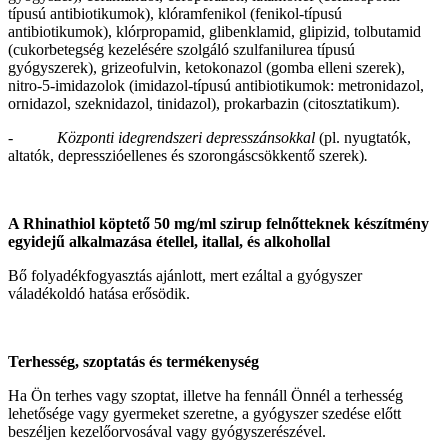
típusú antibiotikumok), klóramfenikol (fenikol-típusú
antibiotikumok), klórpropamid, glibenklamid, glipizid, tolbutamid
(cukorbetegség kezelésére szolgáló szulfanilurea típusú
gyógyszerek), grizeofulvin, ketokonazol (gomba elleni szerek),
nitro-5-imidazolok (imidazol-típusú antibiotikumok: metronidazol,
ornidazol, szeknidazol, tinidazol), prokarbazin (citosztatikum).
-
Központi idegrendszeri depresszánsokkal
(pl. nyugtatók,
altatók, depresszióellenes és szorongáscsökkentő szerek)
.
A Rhinathiol köptető 50 mg/ml szirup felnőtteknek készítmény
egyidejű alkalmazása étellel, itallal, és alkohollal
Bő folyadékfogyasztás ajánlott, mert ezáltal a gyógyszer
váladékoldó hatása erősödik.
Terhesség, szoptatás és termékenység
Ha Ön terhes vagy szoptat, illetve ha fennáll Önnél a terhesség
lehetősége vagy gyermeket szeretne, a gyógyszer szedése előtt
beszéljen kezelőorvosával vagy gyógyszerészével.