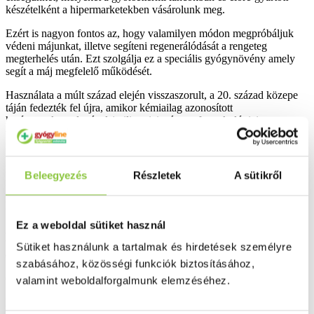
készételként a hipermarketekben vásárolunk meg.
Ezért is nagyon fontos az, hogy valamilyen módon megpróbáljuk
védeni májunkat, illetve segíteni regenerálódását a rengeteg
megterhelés után. Ezt szolgálja ez a speciális gyógynövény amely
segít a máj megfelelő működését.
Használata a múlt század elején visszaszorult, a 20. század közepe
táján fedezték fel újra, amikor kémiailag azonosított
hatóanyagkomplexével (szilimarin) végzett farmakológiai
vizsgálatokban magyarázatot találtak a növény epe- és
májpanaszokat enyhítő hatására.
Bizonyítottan serkenti a máj fehérjeszintézisét, és az egészséges
Beleegyezés
Részletek
A sütikről
májsejt növekedést.
Napi ajánlott mennyiség: 1 kapszula
Ez a weboldal sütiket használ
A felhasználási javaslatban megadott mennyiséget ne lépje túl! A
termék nem helyettesíti a vegyes étrendet és az egészséges
Sütiket használunk a tartalmak és hirdetések személyre
életmódot. A doboz gyermekek elől gondosan elzárva tartandó!
szabásához, közösségi funkciók biztosításához,
Összetevők Mennyiség/napi adag RDA%
valamint weboldalforgalmunk elemzéséhez.
Máriatövis 500 mg **.