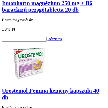
Innopharm magnézium 250 mg + B6
barackízű pezsgőtabletta 20 db
Bruttó fogyasztói ár:
1 347 Ft
Részletek
Urostemol Femina kemény kapszula 40
db
Bruttó fogyasztói ár: