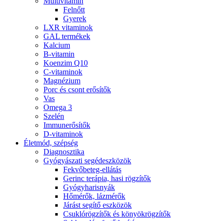
Multivitamin
Felnőtt
Gyerek
LXR vitaminok
GAL termékek
Kalcium
B-vitamin
Koenzim Q10
C-vitaminok
Magnézium
Porc és csont erősítők
Vas
Omega 3
Szelén
Immunerősítők
D-vitaminok
Életmód, szépség
Diagnosztika
Gyógyászati segédeszközök
Fekvőbeteg-ellátás
Gerinc terápia, hasi rögzítők
Gyógyharisnyák
Hőmérők, lázmérők
Járást segítő eszközök
Csuklórögzítők és könyökrögzítők