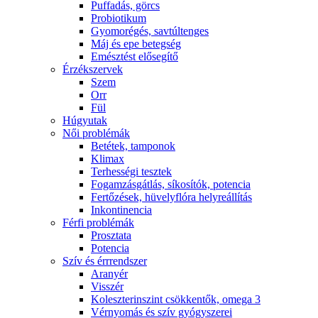
Puffadás, görcs
Probiotikum
Gyomorégés, savtúltenges
Máj és epe betegség
Emésztést elősegítő
Érzékszervek
Szem
Orr
Fül
Húgyutak
Női problémák
Betétek, tamponok
Klimax
Terhességi tesztek
Fogamzásgátlás, síkosítók, potencia
Fertőzések, hüvelyflóra helyreállítás
Inkontinencia
Férfi problémák
Prosztata
Potencia
Szív és érrrendszer
Aranyér
Visszér
Koleszterinszint csökkentők, omega 3
Vérnyomás és szív gyógyszerei