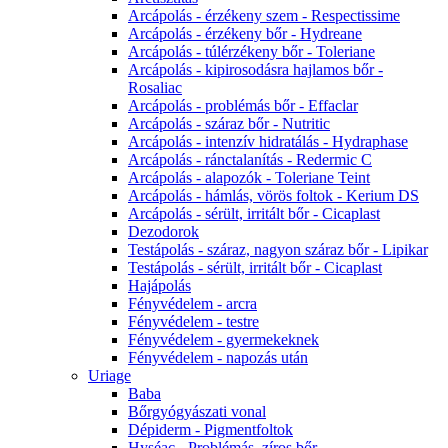
Arcápolás - érzékeny szem - Respectissime
Arcápolás - érzékeny bőr - Hydreane
Arcápolás - túlérzékeny bőr - Toleriane
Arcápolás - kipirosodásra hajlamos bőr -
Rosaliac
Arcápolás - problémás bőr - Effaclar
Arcápolás - száraz bőr - Nutritic
Arcápolás - intenzív hidratálás - Hydraphase
Arcápolás - ránctalanítás - Redermic C
Arcápolás - alapozók - Toleriane Teint
Arcápolás - hámlás, vörös foltok - Kerium DS
Arcápolás - sérült, irritált bőr - Cicaplast
Dezodorok
Testápolás - száraz, nagyon száraz bőr - Lipikar
Testápolás - sérült, irritált bőr - Cicaplast
Hajápolás
Fényvédelem - arcra
Fényvédelem - testre
Fényvédelem - gyermekeknek
Fényvédelem - napozás után
Uriage
Baba
Bőrgyógyászati vonal
Dépiderm - Pigmentfoltok
Hyséac - Problémás, zíros bőr