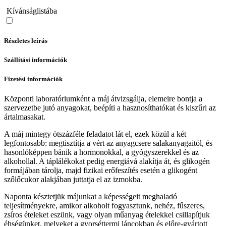
Kívánságlistába
Részletes leírás
Szállítási információk
Fizetési információk
Központi laboratóriumként a máj átvizsgálja, elemeire bontja a
szervezetbe jutó anyagokat, beépíti a hasznosíthatókat és kiszűri az
ártalmasakat.
A máj mintegy ötszázféle feladatot lát el, ezek közül a két
legfontosabb: megtisztítja a vért az anyagcsere salakanyagaitól, és
hasonlóképpen bánik a hormonokkal, a gyógyszerekkel és az
alkohollal. A táplálékokat pedig energiává alakítja át, és glikogén
formájában tárolja, majd fizikai erőfeszítés esetén a glikogént
szőlőcukor alakjában juttatja el az izmokba.
Naponta késztetjük májunkat a képességeit meghaladó
teljesítményekre, amikor alkoholt fogyasztunk, nehéz, fűszeres,
zsíros ételeket eszünk, vagy olyan műanyag ételekkel csillapítjuk
éhségünket, melyeket a gyorséttermi láncokban és előre-gyártott