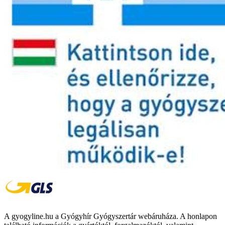
A gyogyline.hu a Gyógyhír Gyógyszertár webáruháza. A honlapon