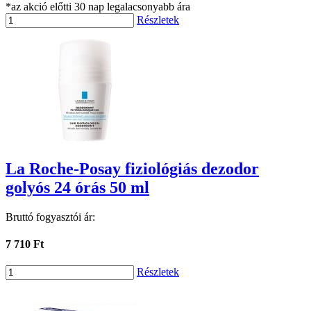
*az akció előtti 30 nap legalacsonyabb ára
Részletek
La Roche-Posay fiziológiás dezodor
golyós 24 órás 50 ml
Bruttó fogyasztói ár:
7 710 Ft
Részletek