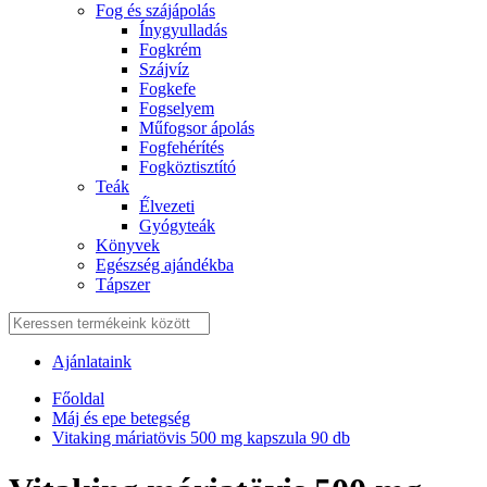
Fog és szájápolás
Í́nygyulladás
Fogkrém
Szájvíz
Fogkefe
Fogselyem
Műfogsor ápolás
Fogfehérítés
Fogköztisztító
Teák
É́lvezeti
Gyógyteák
Könyvek
Egészség ajándékba
Tápszer
Ajánlataink
Főoldal
Máj és epe betegség
Vitaking máriatövis 500 mg kapszula 90 db