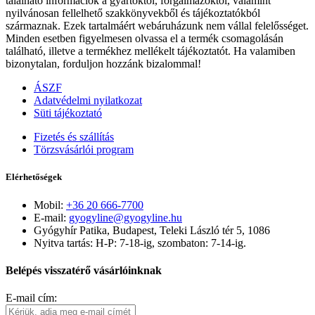
található információk a gyártóktól, forgalmazóktól, valamint
nyilvánosan fellelhető szakkönyvekből és tájékoztatókból
származnak. Ezek tartalmáért webáruházunk nem vállal felelősséget.
Minden esetben figyelmesen olvassa el a termék csomagolásán
található, illetve a termékhez mellékelt tájékoztatót. Ha valamiben
bizonytalan, forduljon hozzánk bizalommal!
ÁSZF
Adatvédelmi nyilatkozat
Süti tájékoztató
Fizetés és szállítás
Törzsvásárlói program
Elérhetőségek
Mobil:
+36 20 666-7700
E-mail:
gyogyline@gyogyline.hu
Gyógyhír Patika, Budapest, Teleki László tér 5, 1086
Nyitva tartás: H-P: 7-18-ig, szombaton: 7-14-ig.
Belépés visszatérő vásárlóinknak
E-mail cím: