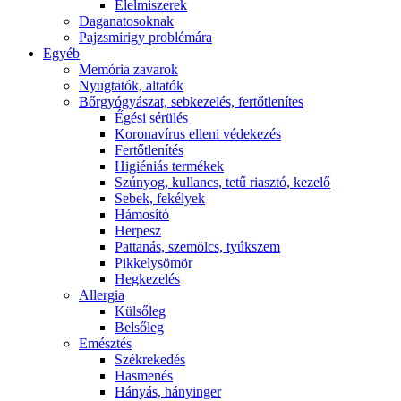
É́lelmiszerek
Daganatosoknak
Pajzsmirigy problémára
Egyéb
Memória zavarok
Nyugtatók, altatók
Bőrgyógyászat, sebkezelés, fertőtlenítes
É́gési sérülés
Koronavírus elleni védekezés
Fertőtlenítés
Higiéniás termékek
Szúnyog, kullancs, tetű riasztó, kezelő
Sebek, fekélyek
Hámosító
Herpesz
Pattanás, szemölcs, tyúkszem
Pikkelysömör
Hegkezelés
Allergia
Külsőleg
Belsőleg
Emésztés
Székrekedés
Hasmenés
Hányás, hányinger