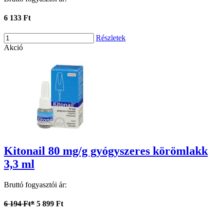
6 133 Ft
Részletek
Akció
Kitonail 80 mg/g gyógyszeres körömlakk
3,3 ml
Bruttó fogyasztói ár:
6 194 Ft*
5 899 Ft