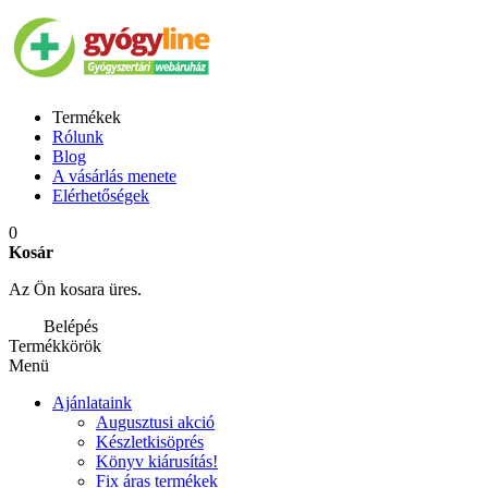
Termékek
Rólunk
Blog
A vásárlás menete
Elérhetőségek
0
Kosár
Az Ön kosara üres.
Belépés
Termékkörök
Menü
Ajánlataink
Augusztusi akció
Készletkisöprés
Könyv kiárusítás!
Fix áras termékek