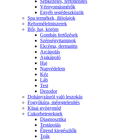
Sebkezelés, fertőtlenítés
Vérnyomásmérők
Egyéb segédeszközök
Spa termékek, illóolajok
Reformélelmiszerek
Bőr, haj, köröm
Gombás fertőzések
Szépségvitaminok
Ekcéma, dermatitis
Arcápolás
Ajakápoló
Haj
Napvédelem
Kéz
Láb
Test
Dezodor
Dohányzásról való leszokás
Fogyókúra, méregtelenítés
Kínai gyógymód
Cukorbetegeknek
Diagnosztika
Testápolás
É́trend kiegészítők
Teák