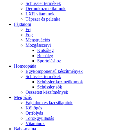
Schüssler termékek
Dermokozmetikumok
LXR vitaminok
Tápszer és pelenka
Fájdalom
Fej
Fog
Menstruációs
Mozgásszervi
Külsőleg
Belsőleg
Sportoláshoz
Homeopátia
Egykomponensű készítmények
Schüssler termékek
Schüssler kozmetikumok
Schüssler sók
Összetett készítmények
Megfázás
Fájdalom és lázcsillapítók
Köhögés
Orrfolyás
Torokgyulladás
Vitaminok
Baba-mama