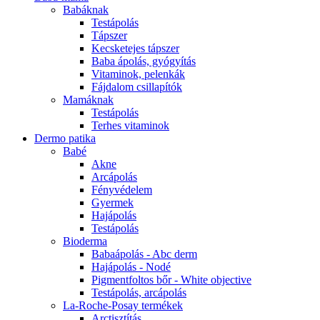
Babáknak
Testápolás
Tápszer
Kecsketejes tápszer
Baba ápolás, gyógyítás
Vitaminok, pelenkák
Fájdalom csillapítók
Mamáknak
Testápolás
Terhes vitaminok
Dermo patika
Babé
Akne
Arcápolás
Fényvédelem
Gyermek
Hajápolás
Testápolás
Bioderma
Babaápolás - Abc derm
Hajápolás - Nodé
Pigmentfoltos bőr - White objective
Testápolás, arcápolás
La-Roche-Posay termékek
Arctisztítás