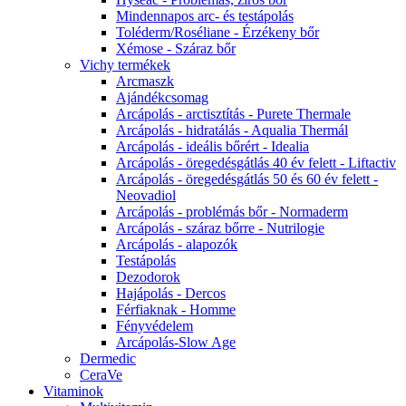
Mindennapos arc- és testápolás
Toléderm/Roséliane - Érzékeny bőr
Xémose - Száraz bőr
Vichy termékek
Arcmaszk
Ajándékcsomag
Arcápolás - arctisztítás - Purete Thermale
Arcápolás - hidratálás - Aqualia Thermál
Arcápolás - ideális bőrért - Idealia
Arcápolás - öregedésgátlás 40 év felett - Liftactiv
Arcápolás - öregedésgátlás 50 és 60 év felett -
Neovadiol
Arcápolás - problémás bőr - Normaderm
Arcápolás - száraz bőrre - Nutrilogie
Arcápolás - alapozók
Testápolás
Dezodorok
Hajápolás - Dercos
Férfiaknak - Homme
Fényvédelem
Arcápolás-Slow Age
Dermedic
CeraVe
Vitaminok