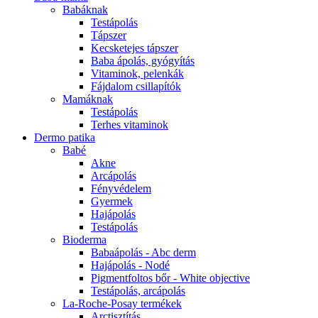
Babáknak
Testápolás
Tápszer
Kecsketejes tápszer
Baba ápolás, gyógyítás
Vitaminok, pelenkák
Fájdalom csillapítók
Mamáknak
Testápolás
Terhes vitaminok
Dermo patika
Babé
Akne
Arcápolás
Fényvédelem
Gyermek
Hajápolás
Testápolás
Bioderma
Babaápolás - Abc derm
Hajápolás - Nodé
Pigmentfoltos bőr - White objective
Testápolás, arcápolás
La-Roche-Posay termékek
Arctisztítás