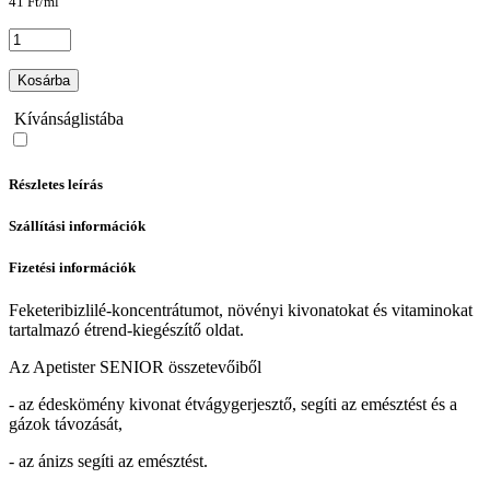
41 Ft/ml
Kosárba
Kívánságlistába
Részletes leírás
Szállítási információk
Fizetési információk
Feketeribizlilé-koncentrátumot, növényi kivonatokat és vitaminokat
tartalmazó étrend-kiegészítő oldat.
Az Apetister SENIOR összetevőiből
- az édeskömény kivonat étvágygerjesztő, segíti az emésztést és a
gázok távozását,
- az ánizs segíti az emésztést.