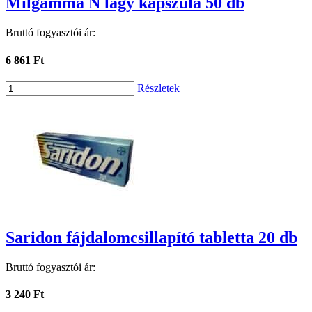
Milgamma N lágy kapszula 50 db
Bruttó fogyasztói ár:
6 861 Ft
Részletek
Saridon fájdalomcsillapító tabletta 20 db
Bruttó fogyasztói ár:
3 240 Ft