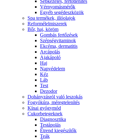
Sebkezelés, fertőtlenítés
Vérnyomásmérők
Egyéb segédeszközök
Spa termékek, illóolajok
Reformélelmiszerek
Bőr, haj, köröm
Gombás fertőzések
Szépségvitaminok
Ekcéma, dermatitis
Arcápolás
Ajakápoló
Haj
Napvédelem
Kéz
Láb
Test
Dezodor
Dohányzásról való leszokás
Fogyókúra, méregtelenítés
Kínai gyógymód
Cukorbetegeknek
Diagnosztika
Testápolás
É́trend kiegészítők
Teák