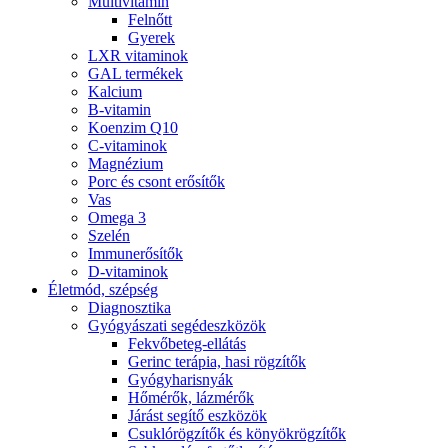
Multivitamin
Felnőtt
Gyerek
LXR vitaminok
GAL termékek
Kalcium
B-vitamin
Koenzim Q10
C-vitaminok
Magnézium
Porc és csont erősítők
Vas
Omega 3
Szelén
Immunerősítők
D-vitaminok
Életmód, szépség
Diagnosztika
Gyógyászati segédeszközök
Fekvőbeteg-ellátás
Gerinc terápia, hasi rögzítők
Gyógyharisnyák
Hőmérők, lázmérők
Járást segítő eszközök
Csuklórögzítők és könyökrögzítők