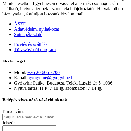
Minden esetben figyelmesen olvassa el a termék csomagolásán
található, illetve a termékhez mellékelt tájékoztatót. Ha valamiben
bizonytalan, forduljon hozzánk bizalommal!
ÁSZF
Adatvédelmi nyilatkozat
Süti tájékoztató
Fizetés és szállítás
Törzsvásárlói program
Elérhetőségek
Mobil:
+36 20 666-7700
E-mail:
gyogyline@gyogyline.hu
Gyógyhír Patika, Budapest, Teleki László tér 5, 1086
Nyitva tartás: H-P: 7-18-ig, szombaton: 7-14-ig.
Belépés visszatérő vásárlóinknak
E-mail cím:
Jelszó: