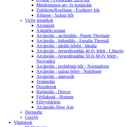
Mindennapos arc- és testápolás
Toléderm/Roséliane - Érzékeny bőr
Xémose - Száraz bőr
Vichy termékek
Arcmaszk
Ajándékcsomag
Arcápolás - arctisztítás - Purete Thermale
Arcápolás - hidratálás - Aqualia Thermál
Arcápolás - ideális bőrért - Idealia
Arcápolás - öregedésgátlás 40 év felett - Liftactiv
Arcápolás - öregedésgátlás 50 és 60 év felett -
Neovadiol
Arcápolás - problémás bőr - Normaderm
Arcápolás - száraz bőrre - Nutrilogie
Arcápolás - alapozók
Testápolás
Dezodorok
Hajápolás - Dercos
Férfiaknak - Homme
Fényvédelem
Arcápolás-Slow Age
Dermedic
CeraVe
Vitaminok