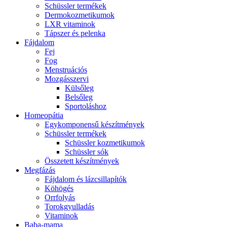
Schüssler termékek
Dermokozmetikumok
LXR vitaminok
Tápszer és pelenka
Fájdalom
Fej
Fog
Menstruációs
Mozgásszervi
Külsőleg
Belsőleg
Sportoláshoz
Homeopátia
Egykomponensű készítmények
Schüssler termékek
Schüssler kozmetikumok
Schüssler sók
Összetett készítmények
Megfázás
Fájdalom és lázcsillapítók
Köhögés
Orrfolyás
Torokgyulladás
Vitaminok
Baba-mama