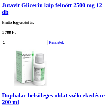
Jutavit Glicerin kúp felnőtt 2500 mg 12
db
Bruttó fogyasztói ár:
1 788 Ft
Részletek
Duphalac belsőleges oldat székrekedésre
200 ml