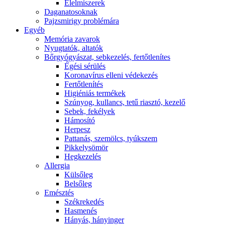
É́lelmiszerek
Daganatosoknak
Pajzsmirigy problémára
Egyéb
Memória zavarok
Nyugtatók, altatók
Bőrgyógyászat, sebkezelés, fertőtlenítes
É́gési sérülés
Koronavírus elleni védekezés
Fertőtlenítés
Higiéniás termékek
Szúnyog, kullancs, tetű riasztó, kezelő
Sebek, fekélyek
Hámosító
Herpesz
Pattanás, szemölcs, tyúkszem
Pikkelysömör
Hegkezelés
Allergia
Külsőleg
Belsőleg
Emésztés
Székrekedés
Hasmenés
Hányás, hányinger