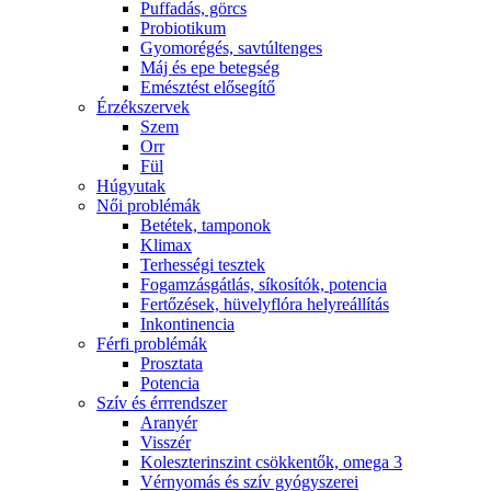
Puffadás, görcs
Probiotikum
Gyomorégés, savtúltenges
Máj és epe betegség
Emésztést elősegítő
Érzékszervek
Szem
Orr
Fül
Húgyutak
Női problémák
Betétek, tamponok
Klimax
Terhességi tesztek
Fogamzásgátlás, síkosítók, potencia
Fertőzések, hüvelyflóra helyreállítás
Inkontinencia
Férfi problémák
Prosztata
Potencia
Szív és érrrendszer
Aranyér
Visszér
Koleszterinszint csökkentők, omega 3
Vérnyomás és szív gyógyszerei