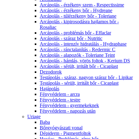
Arcápolás - érzékeny szem - Respectissime
Arcápolás - érzékeny bőr - Hydreane
Arcápolás - túlérzékeny bőr - Toleriane
Arcápolás - kipirosodásra hajlamos bőr -
Rosaliac
Arcápolás - problémás bőr - Effaclar
Arcápolás - száraz bőr - Nutritic
Arcápolás - intenzív hidratálás - Hydraphase
Arcápolás - ránctalanítás - Redermic C
Arcápolás - alapozók - Toleriane Teint
Arcápolás - hámlás, vörös foltok - Kerium DS
Arcápolás - sérült, irritált bőr - Cicaplast
Dezodorok
Testápolás - száraz, nagyon száraz bőr - Lipikar
Testápolás - sérült, irritált bőr - Cicaplast
Hajápolás
Fényvédelem - arcra
Fényvédelem - testre
Fényvédelem - gyermekeknek
Fényvédelem - napozás után
Uriage
Baba
Bőrgyógyászati vonal
Dépiderm - Pigmentfoltok
Hyséac - Problémás, zíros bőr