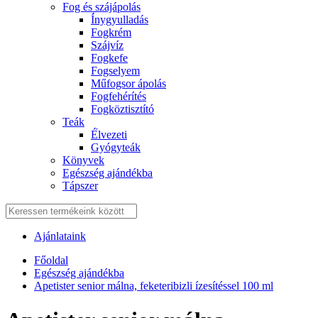
Fog és szájápolás
Í́nygyulladás
Fogkrém
Szájvíz
Fogkefe
Fogselyem
Műfogsor ápolás
Fogfehérítés
Fogköztisztító
Teák
É́lvezeti
Gyógyteák
Könyvek
Egészség ajándékba
Tápszer
Ajánlataink
Főoldal
Egészség ajándékba
Apetister senior málna, feketeribizli ízesítéssel 100 ml