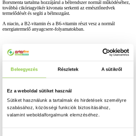
Borsmenta tartalma hozzájárul a bélrendszer normál működéséhez,
továbbá cikóriagyökér kivonata serkenti az emésztőnedvek
termelődését és segíti a bélmozgást.
A niacin, a B2-vitamin és a B6-vitamin részt vesz a normál
energiatermelő anyagcsere-folyamatokban.
Ajánlott adagolás:
Naponta kétszer 10 ml étkezés előtt vagy közben.
Beleegyezés
Részletek
A sütikről
Időseknek ajánlott.
Ez a weboldal sütiket használ
Figyelmeztetés:
Sütiket használunk a tartalmak és hirdetések személyre
A készítmény nem szedhető, amennyiben bármely összetevőjével
szemben allergia áll fenn.
szabásához, közösségi funkciók biztosításához,
valamint weboldalforgalmunk elemzéséhez.
Túlzott fogyasztás esetén hashajtó hatású.
Az étrend-kiegészítő nem helyettesíti a kiegyensúlyozott, változatos
étrendet és az egészséges életmódot.
Hozzájárulás