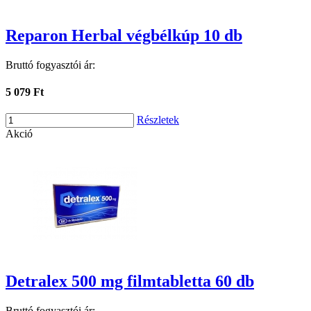
Reparon Herbal végbélkúp 10 db
Bruttó fogyasztói ár:
5 079 Ft
Részletek
Akció
Detralex 500 mg filmtabletta 60 db
Bruttó fogyasztói ár: