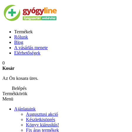
Termékek
Rólunk
Blog
A vásárlás menete
Elérhetőségek
0
Kosár
Az Ön kosara üres.
Belépés
Termékkörök
Menü
Ajánlataink
Augusztusi akció
Készletkisöprés
Könyv kiárusítás!
Fix áras termékek