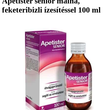
Apetister senior málna,
feketeribizli ízesítéssel 100 ml