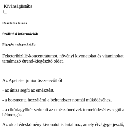
Kívánságlistába
Részletes leírás
Szállítási információk
Fizetési információk
Feketeribizlilé-koncentrátumot, növényi kivonatokat és vitaminokat
tartalmazó étrend-kiegészítő oldat.
Az Apetister junior összetevőiből
- az ánizs segíti az emésztést,
- a borsmenta hozzájárul a bélrendszer normál működéséhez,
- a cikóriagyökér serkenti az emésztőnedvek termelődését és segíti a
bélmozgást.
Az oldat édeskömény kivonatot is tartalmaz, amely étvágygerjesztő,