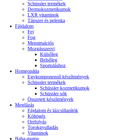
Schüssler termékek
Dermokozmetikumok
LXR vitaminok
Tápszer és pelenka
Fájdalom
Fej
Fog
Menstruációs
Mozgásszervi
Külsőleg
Belsőleg
Sportoláshoz
Homeopátia
Egykomponensű készítmények
Schüssler termékek
Schüssler kozmetikumok
Schüssler sók
Összetett készítmények
Megfázás
Fájdalom és lázcsillapítók
Köhögés
Orrfolyás
Torokgyulladás
Vitaminok
Baba-mama