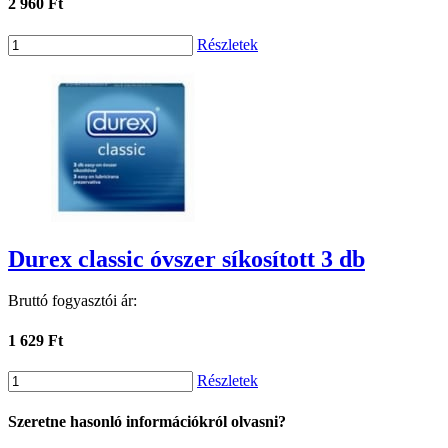
2 960 Ft
Részletek
Durex classic óvszer síkosított 3 db
Bruttó fogyasztói ár:
1 629 Ft
Részletek
Szeretne hasonló információkról olvasni?