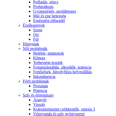
Puffadás, görcs
Probiotikum
Gyomorégés, savtúltenges
Máj és epe betegség
Emésztést elősegítő
Érzékszervek
Szem
Orr
Fül
Húgyutak
Női problémák
Betétek, tamponok
Klimax
Terhességi tesztek
Fogamzásgátlás, síkosítók, potencia
Fertőzések, hüvelyflóra helyreállítás
Inkontinencia
Férfi problémák
Prosztata
Potencia
Szív és érrrendszer
Aranyér
Visszér
Koleszterinszint csökkentők, omega 3
Vérnyomás és szív gyógyszerei