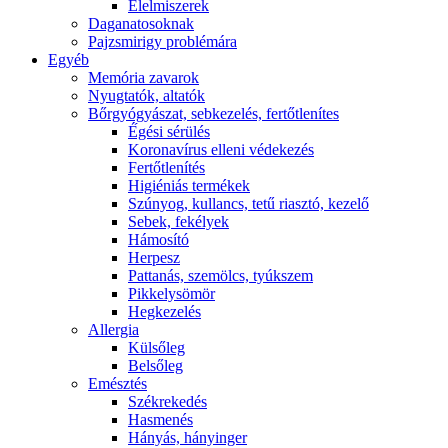
É́lelmiszerek
Daganatosoknak
Pajzsmirigy problémára
Egyéb
Memória zavarok
Nyugtatók, altatók
Bőrgyógyászat, sebkezelés, fertőtlenítes
É́gési sérülés
Koronavírus elleni védekezés
Fertőtlenítés
Higiéniás termékek
Szúnyog, kullancs, tetű riasztó, kezelő
Sebek, fekélyek
Hámosító
Herpesz
Pattanás, szemölcs, tyúkszem
Pikkelysömör
Hegkezelés
Allergia
Külsőleg
Belsőleg
Emésztés
Székrekedés
Hasmenés
Hányás, hányinger