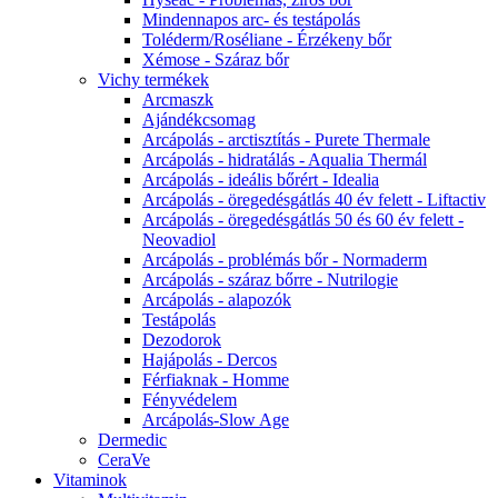
Mindennapos arc- és testápolás
Toléderm/Roséliane - Érzékeny bőr
Xémose - Száraz bőr
Vichy termékek
Arcmaszk
Ajándékcsomag
Arcápolás - arctisztítás - Purete Thermale
Arcápolás - hidratálás - Aqualia Thermál
Arcápolás - ideális bőrért - Idealia
Arcápolás - öregedésgátlás 40 év felett - Liftactiv
Arcápolás - öregedésgátlás 50 és 60 év felett -
Neovadiol
Arcápolás - problémás bőr - Normaderm
Arcápolás - száraz bőrre - Nutrilogie
Arcápolás - alapozók
Testápolás
Dezodorok
Hajápolás - Dercos
Férfiaknak - Homme
Fényvédelem
Arcápolás-Slow Age
Dermedic
CeraVe
Vitaminok