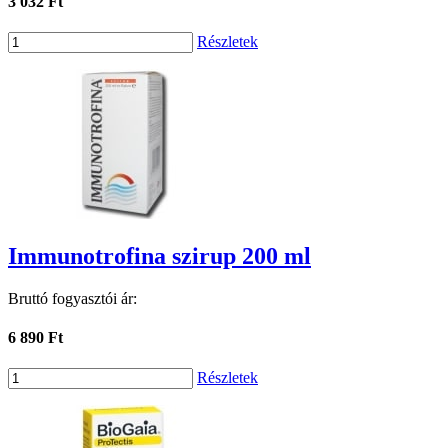
3 032 Ft
Részletek
Immunotrofina szirup 200 ml
Bruttó fogyasztói ár:
6 890 Ft
Részletek