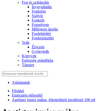
Fog és szájápolás
Í́nygyulladás
Fogkrém
Szájvíz
Fogkefe
Fogselyem
Műfogsor ápolás
Fogfehérítés
Fogköztisztító
Teák
É́lvezeti
Gyógyteák
Könyvek
Egészség ajándékba
Tápszer
Ajánlataink
Főoldal
Emésztést elősegítő
Apetister junior málna, feketeribizli ízesítéssel 100 ml