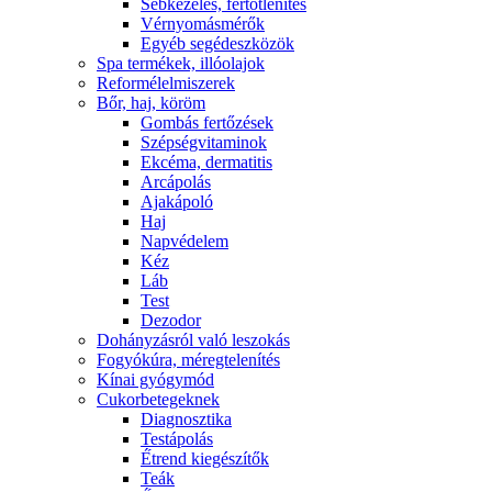
Sebkezelés, fertőtlenítés
Vérnyomásmérők
Egyéb segédeszközök
Spa termékek, illóolajok
Reformélelmiszerek
Bőr, haj, köröm
Gombás fertőzések
Szépségvitaminok
Ekcéma, dermatitis
Arcápolás
Ajakápoló
Haj
Napvédelem
Kéz
Láb
Test
Dezodor
Dohányzásról való leszokás
Fogyókúra, méregtelenítés
Kínai gyógymód
Cukorbetegeknek
Diagnosztika
Testápolás
É́trend kiegészítők
Teák