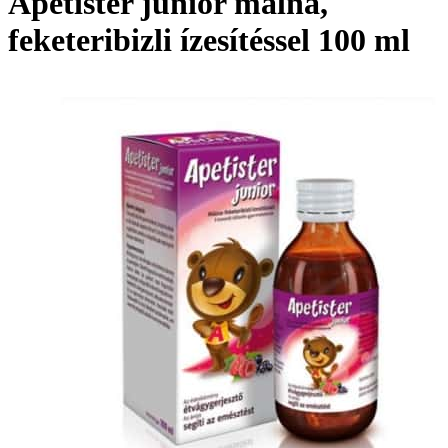
Apetister junior málna,
feketeribizli ízesítéssel 100 ml