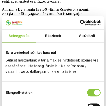
segíti az emésztést és a gázok távozását.
A niacin,a B2-vitamin és a B6-vitamin összetevői a normál
energiatermelő anyagcsere-folyamatokat is támogatják.
Ajánlott adagolás: naponta kétszer 5 ml étkezés előtt vagy közben.
Beleegyezés
Részletek
A sütikről
3 évesnél idősebb gyermekeknek, kisiskolásoknak és fiataloknak
ajánlott.
Ez a weboldal sütiket használ
Figyelmeztetés:
Sütiket használunk a tartalmak és hirdetések személyre
szabásához, közösségi funkciók biztosításához,
A készítmény nem szedhető, amennyiben bármely összetevőjével
szemben allergia áll fenn.
valamint weboldalforgalmunk elemzéséhez.
Túlzott fogyasztás esetén hashajtó hatású.
Az étrend-kiegészítő nem helyettesíti a kiegyensúlyozott, változatos
Hozzájárulás
étrendet és az egészséges életmódot.
Elengedhetetlen
kiválasztása
Az ajánlott napi fogyasztási mennyiséget ne lépje túl.