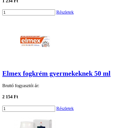
1 234 Ft
Részletek
Elmex fogkrém gyermekeknek 50 ml
Bruttó fogyasztói ár:
2 154 Ft
Részletek