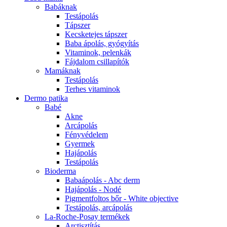
Babáknak
Testápolás
Tápszer
Kecsketejes tápszer
Baba ápolás, gyógyítás
Vitaminok, pelenkák
Fájdalom csillapítók
Mamáknak
Testápolás
Terhes vitaminok
Dermo patika
Babé
Akne
Arcápolás
Fényvédelem
Gyermek
Hajápolás
Testápolás
Bioderma
Babaápolás - Abc derm
Hajápolás - Nodé
Pigmentfoltos bőr - White objective
Testápolás, arcápolás
La-Roche-Posay termékek
Arctisztítás