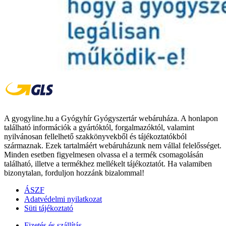
A gyogyline.hu a Gyógyhír Gyógyszertár webáruháza. A honlapon
található információk a gyártóktól, forgalmazóktól, valamint
nyilvánosan fellelhető szakkönyvekből és tájékoztatókból
származnak. Ezek tartalmáért webáruházunk nem vállal felelősséget.
Minden esetben figyelmesen olvassa el a termék csomagolásán
található, illetve a termékhez mellékelt tájékoztatót. Ha valamiben
bizonytalan, forduljon hozzánk bizalommal!
ÁSZF
Adatvédelmi nyilatkozat
Süti tájékoztató
Fizetés és szállítás