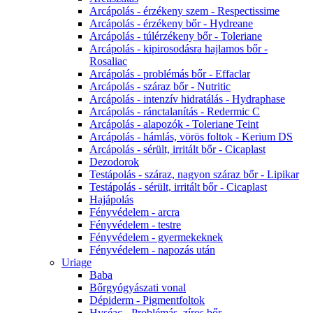
Arcápolás - érzékeny szem - Respectissime
Arcápolás - érzékeny bőr - Hydreane
Arcápolás - túlérzékeny bőr - Toleriane
Arcápolás - kipirosodásra hajlamos bőr -
Rosaliac
Arcápolás - problémás bőr - Effaclar
Arcápolás - száraz bőr - Nutritic
Arcápolás - intenzív hidratálás - Hydraphase
Arcápolás - ránctalanítás - Redermic C
Arcápolás - alapozók - Toleriane Teint
Arcápolás - hámlás, vörös foltok - Kerium DS
Arcápolás - sérült, irritált bőr - Cicaplast
Dezodorok
Testápolás - száraz, nagyon száraz bőr - Lipikar
Testápolás - sérült, irritált bőr - Cicaplast
Hajápolás
Fényvédelem - arcra
Fényvédelem - testre
Fényvédelem - gyermekeknek
Fényvédelem - napozás után
Uriage
Baba
Bőrgyógyászati vonal
Dépiderm - Pigmentfoltok
Hyséac - Problémás, zíros bőr