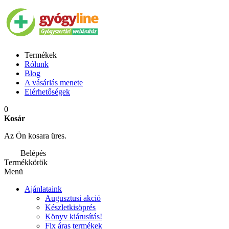
Termékek
Rólunk
Blog
A vásárlás menete
Elérhetőségek
0
Kosár
Az Ön kosara üres.
Belépés
Termékkörök
Menü
Ajánlataink
Augusztusi akció
Készletkisöprés
Könyv kiárusítás!
Fix áras termékek