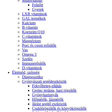
Multivitamin
Felnőtt
Gyerek
LXR vitaminok
GAL termékek
Kalcium
B-vitamin
Koenzim Q10
C-vitaminok
Magnézium
Porc és csont erősítők
Vas
Omega 3
Szelén
Immunerősítők
D-vitaminok
Életmód, szépség
Diagnosztika
Gyógyászati segédeszközök
Fekvőbeteg-ellátás
Gerinc terápia, hasi rögzítők
Gyógyharisnyák
Hőmérők, lázmérők
Járást segítő eszközök
Csuklórögzítők és könyökrögzítők