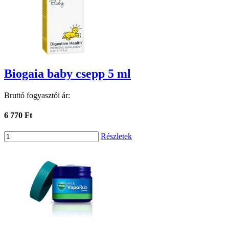
Biogaia baby csepp 5 ml
Bruttó fogyasztói ár:
6 770 Ft
Részletek