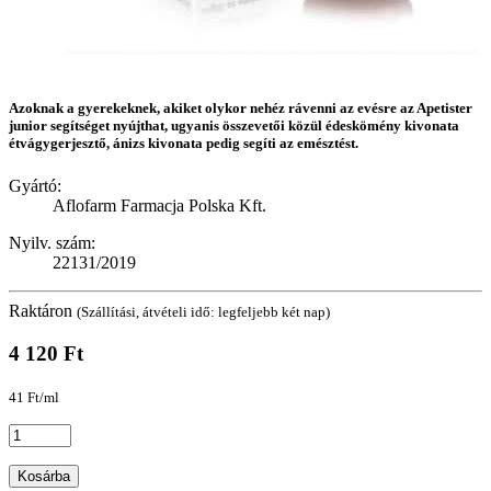
Azoknak a gyerekeknek, akiket olykor nehéz rávenni az evésre az Apetister
junior segítséget nyújthat, ugyanis összevetői közül édeskömény kivonata
étvágygerjesztő, ánizs kivonata pedig segíti az emésztést.
Gyártó:
Aflofarm Farmacja Polska Kft.
Nyilv. szám:
22131/2019
Raktáron
(Szállítási, átvételi idő: legfeljebb két nap)
4 120 Ft
41 Ft/ml
Kosárba