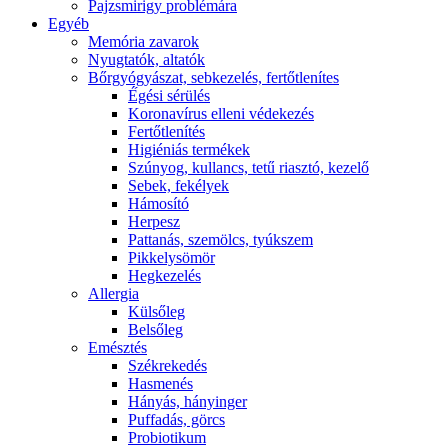
Pajzsmirigy problémára
Egyéb
Memória zavarok
Nyugtatók, altatók
Bőrgyógyászat, sebkezelés, fertőtlenítes
É́gési sérülés
Koronavírus elleni védekezés
Fertőtlenítés
Higiéniás termékek
Szúnyog, kullancs, tetű riasztó, kezelő
Sebek, fekélyek
Hámosító
Herpesz
Pattanás, szemölcs, tyúkszem
Pikkelysömör
Hegkezelés
Allergia
Külsőleg
Belsőleg
Emésztés
Székrekedés
Hasmenés
Hányás, hányinger
Puffadás, görcs
Probiotikum