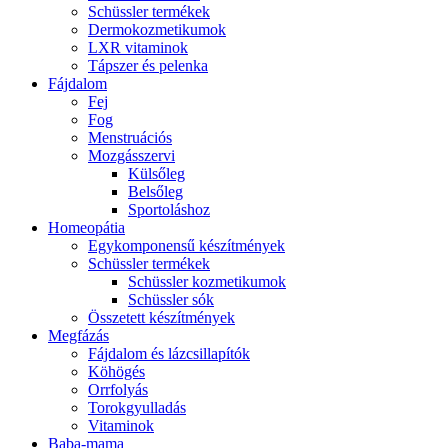
Schüssler termékek
Dermokozmetikumok
LXR vitaminok
Tápszer és pelenka
Fájdalom
Fej
Fog
Menstruációs
Mozgásszervi
Külsőleg
Belsőleg
Sportoláshoz
Homeopátia
Egykomponensű készítmények
Schüssler termékek
Schüssler kozmetikumok
Schüssler sók
Összetett készítmények
Megfázás
Fájdalom és lázcsillapítók
Köhögés
Orrfolyás
Torokgyulladás
Vitaminok
Baba-mama