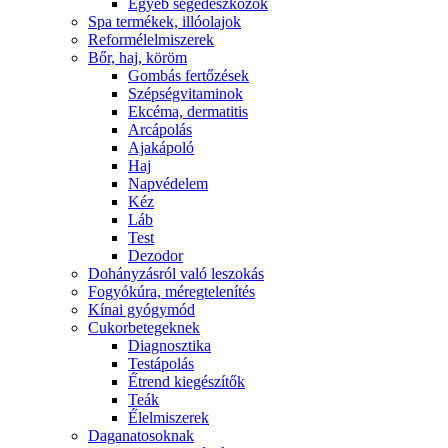
Egyéb segédeszközök
Spa termékek, illóolajok
Reformélelmiszerek
Bőr, haj, köröm
Gombás fertőzések
Szépségvitaminok
Ekcéma, dermatitis
Arcápolás
Ajakápoló
Haj
Napvédelem
Kéz
Láb
Test
Dezodor
Dohányzásról való leszokás
Fogyókúra, méregtelenítés
Kínai gyógymód
Cukorbetegeknek
Diagnosztika
Testápolás
É́trend kiegészítők
Teák
É́lelmiszerek
Daganatosoknak