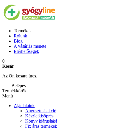
Termékek
Rólunk
Blog
A vásárlás menete
Elérhetőségek
0
Kosár
Az Ön kosara üres.
Belépés
Termékkörök
Menü
Ajánlataink
Augusztusi akció
Készletkisöprés
Könyv kiárusítás!
Fix áras termékek