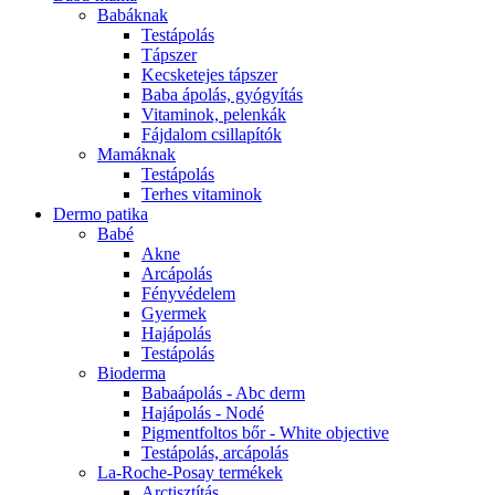
Babáknak
Testápolás
Tápszer
Kecsketejes tápszer
Baba ápolás, gyógyítás
Vitaminok, pelenkák
Fájdalom csillapítók
Mamáknak
Testápolás
Terhes vitaminok
Dermo patika
Babé
Akne
Arcápolás
Fényvédelem
Gyermek
Hajápolás
Testápolás
Bioderma
Babaápolás - Abc derm
Hajápolás - Nodé
Pigmentfoltos bőr - White objective
Testápolás, arcápolás
La-Roche-Posay termékek
Arctisztítás