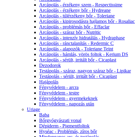
Arcápolás - érzékeny szem - Respectissime
Arcápolás - érzékeny bőr - Hydreane
Arcápolás - túlérzékeny bőr - Toleriane
Arcápolás - kipirosodásra hajlamos bőr - Rosaliac
Arcápolás - problémás bőr - Effaclar
Arcápolás - száraz bőr - Nutritic
Arcápolás - intenzív hidratálás - Hydraphase
Arcápolás - ránctalanítás - Redermic C
Arcápolás - alapozók - Toleriane Teint
Arcápolás - hámlás, vörös foltok - Kerium DS
Arcápolás - sérült, irritált bőr - Cicaplast
Dezodorok
Testápolás - száraz, nagyon száraz bőr - Lipikar
Testápolás - sérült, irritált bőr - Cicaplast
Hajápolás
Fényvédelem - arcra
Fényvédelem - testre
Fényvédelem - gyermekeknek
Fényvédelem - napozás után
Uriage
Baba
Bőrgyógyászati vonal
Dépiderm - Pigmentfoltok
Hyséac - Problémás, zíros bőr
Mindennapos arc- és testápolás