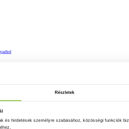
ovadiol
Részletek
ál
mak és hirdetések személyre szabásához, közösségi funkciók biz
séhez.