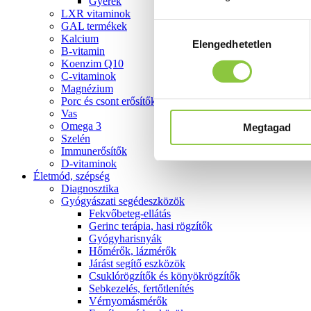
Gyerek
LXR vitaminok
GAL termékek
Hozzájárulás
Kalcium
Elengedhetetlen
kiválasztása
B-vitamin
Koenzim Q10
C-vitaminok
Magnézium
Porc és csont erősítők
Vas
Omega 3
Megtagad
Szelén
Immunerősítők
D-vitaminok
Életmód, szépség
Diagnosztika
Gyógyászati segédeszközök
Fekvőbeteg-ellátás
Gerinc terápia, hasi rögzítők
Gyógyharisnyák
Hőmérők, lázmérők
Járást segítő eszközök
Csuklórögzítők és könyökrögzítők
Sebkezelés, fertőtlenítés
Vérnyomásmérők