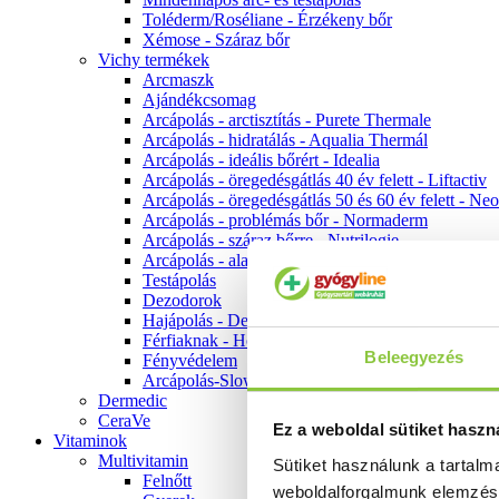
Toléderm/Roséliane - Érzékeny bőr
Xémose - Száraz bőr
Vichy termékek
Arcmaszk
Ajándékcsomag
Arcápolás - arctisztítás - Purete Thermale
Arcápolás - hidratálás - Aqualia Thermál
Arcápolás - ideális bőrért - Idealia
Arcápolás - öregedésgátlás 40 év felett - Liftactiv
Arcápolás - öregedésgátlás 50 és 60 év felett - Ne
Arcápolás - problémás bőr - Normaderm
Arcápolás - száraz bőrre - Nutrilogie
Arcápolás - alapozók
Testápolás
Dezodorok
Hajápolás - Dercos
Férfiaknak - Homme
Beleegyezés
Fényvédelem
Arcápolás-Slow Age
Dermedic
CeraVe
Ez a weboldal sütiket haszn
Vitaminok
Multivitamin
Sütiket használunk a tartal
Felnőtt
weboldalforgalmunk elemzé