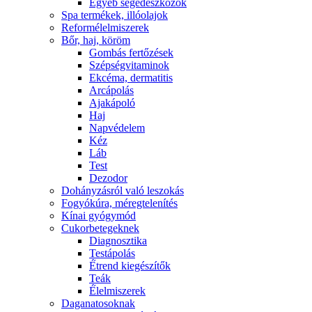
Egyéb segédeszközök
Spa termékek, illóolajok
Reformélelmiszerek
Bőr, haj, köröm
Gombás fertőzések
Szépségvitaminok
Ekcéma, dermatitis
Arcápolás
Ajakápoló
Haj
Napvédelem
Kéz
Láb
Test
Dezodor
Dohányzásról való leszokás
Fogyókúra, méregtelenítés
Kínai gyógymód
Cukorbetegeknek
Diagnosztika
Testápolás
É́trend kiegészítők
Teák
É́lelmiszerek
Daganatosoknak