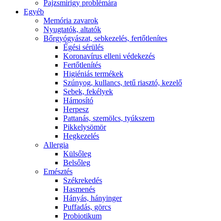
Pajzsmirigy problémára
Egyéb
Memória zavarok
Nyugtatók, altatók
Bőrgyógyászat, sebkezelés, fertőtlenítes
É́gési sérülés
Koronavírus elleni védekezés
Fertőtlenítés
Higiéniás termékek
Szúnyog, kullancs, tetű riasztó, kezelő
Sebek, fekélyek
Hámosító
Herpesz
Pattanás, szemölcs, tyúkszem
Pikkelysömör
Hegkezelés
Allergia
Külsőleg
Belsőleg
Emésztés
Székrekedés
Hasmenés
Hányás, hányinger
Puffadás, görcs
Probiotikum