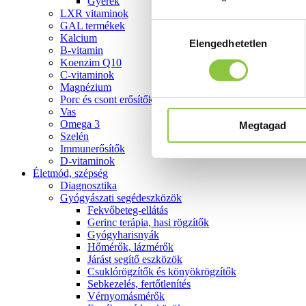
Gyerek
LXR vitaminok
GAL termékek
Hozzájárulás
Kalcium
Elengedhetetlen
kiválasztása
B-vitamin
Koenzim Q10
C-vitaminok
Magnézium
Porc és csont erősítők
Vas
Omega 3
Megtagad
Szelén
Immunerősítők
D-vitaminok
Életmód, szépség
Diagnosztika
Gyógyászati segédeszközök
Fekvőbeteg-ellátás
Gerinc terápia, hasi rögzítők
Gyógyharisnyák
Hőmérők, lázmérők
Járást segítő eszközök
Csuklórögzítők és könyökrögzítők
Sebkezelés, fertőtlenítés
Vérnyomásmérők