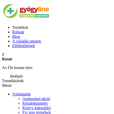
Termékek
Rólunk
Blog
A vásárlás menete
Elérhetőségek
0
Kosár
Az Ön kosara üres.
Belépés
Termékkörök
Menü
Ajánlataink
Augusztusi akció
Készletkisöprés
Könyv kiárusítás!
Fix áras termékek