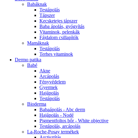
Babáknak
Testápolás
Tápszer
Kecsketejes tápszer
Baba ápolás, gyógyítás
Vitaminok, pelenkák
Fájdalom csillapítók
Mamáknak
Testápolás
Terhes vitaminok
Dermo patika
Babé
Akne
Arcápolás
Fényvédelem
Gyermek
Hajápolás
Testápolás
Bioderma
Babaápolás - Abc derm
Hajápolás - Nodé
Pigmentfoltos bőr - White objective
Testápolás, arcápolás
La-Roche-Posay termékek
Arctisztítás