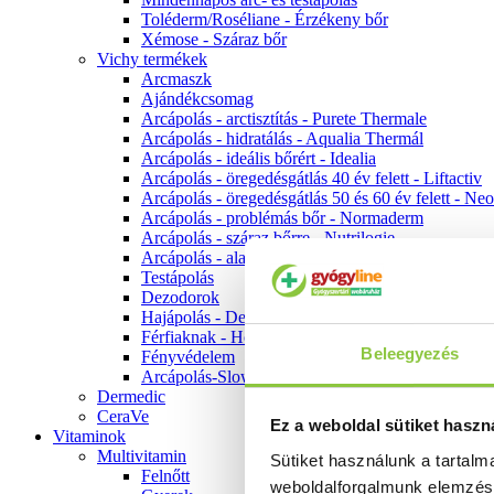
Toléderm/Roséliane - Érzékeny bőr
Xémose - Száraz bőr
Vichy termékek
Arcmaszk
Ajándékcsomag
Arcápolás - arctisztítás - Purete Thermale
Arcápolás - hidratálás - Aqualia Thermál
Arcápolás - ideális bőrért - Idealia
Arcápolás - öregedésgátlás 40 év felett - Liftactiv
Arcápolás - öregedésgátlás 50 és 60 év felett - Ne
Arcápolás - problémás bőr - Normaderm
Arcápolás - száraz bőrre - Nutrilogie
Arcápolás - alapozók
Testápolás
Dezodorok
Hajápolás - Dercos
Férfiaknak - Homme
Beleegyezés
Fényvédelem
Arcápolás-Slow Age
Dermedic
CeraVe
Ez a weboldal sütiket haszn
Vitaminok
Multivitamin
Sütiket használunk a tartal
Felnőtt
weboldalforgalmunk elemzé