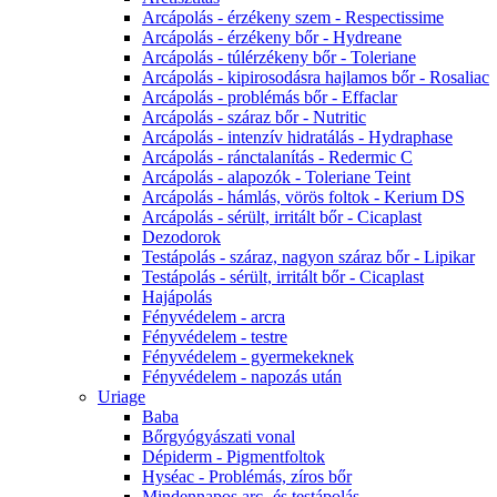
Arcápolás - érzékeny szem - Respectissime
Arcápolás - érzékeny bőr - Hydreane
Arcápolás - túlérzékeny bőr - Toleriane
Arcápolás - kipirosodásra hajlamos bőr - Rosaliac
Arcápolás - problémás bőr - Effaclar
Arcápolás - száraz bőr - Nutritic
Arcápolás - intenzív hidratálás - Hydraphase
Arcápolás - ránctalanítás - Redermic C
Arcápolás - alapozók - Toleriane Teint
Arcápolás - hámlás, vörös foltok - Kerium DS
Arcápolás - sérült, irritált bőr - Cicaplast
Dezodorok
Testápolás - száraz, nagyon száraz bőr - Lipikar
Testápolás - sérült, irritált bőr - Cicaplast
Hajápolás
Fényvédelem - arcra
Fényvédelem - testre
Fényvédelem - gyermekeknek
Fényvédelem - napozás után
Uriage
Baba
Bőrgyógyászati vonal
Dépiderm - Pigmentfoltok
Hyséac - Problémás, zíros bőr
Mindennapos arc- és testápolás