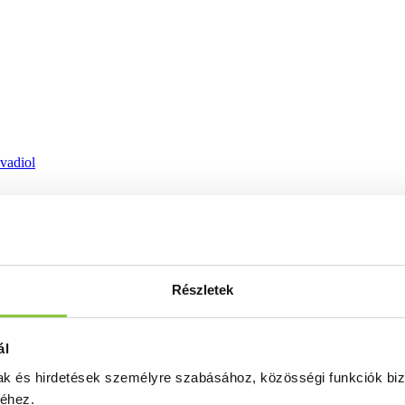
ovadiol
Részletek
ál
mak és hirdetések személyre szabásához, közösségi funkciók biz
séhez.