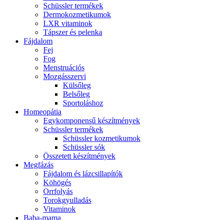
Schüssler termékek
Dermokozmetikumok
LXR vitaminok
Tápszer és pelenka
Fájdalom
Fej
Fog
Menstruációs
Mozgásszervi
Külsőleg
Belsőleg
Sportoláshoz
Homeopátia
Egykomponensű készítmények
Schüssler termékek
Schüssler kozmetikumok
Schüssler sók
Összetett készítmények
Megfázás
Fájdalom és lázcsillapítók
Köhögés
Orrfolyás
Torokgyulladás
Vitaminok
Baba-mama