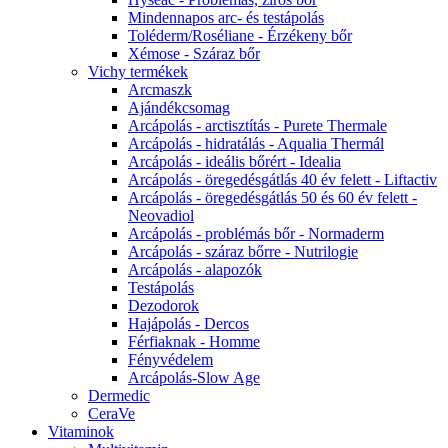
Mindennapos arc- és testápolás
Toléderm/Roséliane - Érzékeny bőr
Xémose - Száraz bőr
Vichy termékek
Arcmaszk
Ajándékcsomag
Arcápolás - arctisztítás - Purete Thermale
Arcápolás - hidratálás - Aqualia Thermál
Arcápolás - ideális bőrért - Idealia
Arcápolás - öregedésgátlás 40 év felett - Liftactiv
Arcápolás - öregedésgátlás 50 és 60 év felett -
Neovadiol
Arcápolás - problémás bőr - Normaderm
Arcápolás - száraz bőrre - Nutrilogie
Arcápolás - alapozók
Testápolás
Dezodorok
Hajápolás - Dercos
Férfiaknak - Homme
Fényvédelem
Arcápolás-Slow Age
Dermedic
CeraVe
Vitaminok