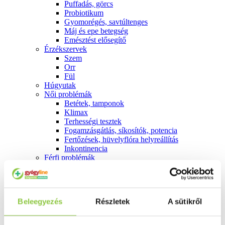
Puffadás, görcs
Probiotikum
Gyomorégés, savtúltenges
Máj és epe betegség
Emésztést elősegítő
Érzékszervek
Szem
Orr
Fül
Húgyutak
Női problémák
Betétek, tamponok
Klimax
Terhességi tesztek
Fogamzásgátlás, síkosítók, potencia
Fertőzések, hüvelyflóra helyreállítás
Inkontinencia
Férfi problémák
Prosztata
Potencia
Szív és érrrendszer
Aranyér
Beleegyezés
Részletek
A sütikről
Visszér
Koleszterinszint csökkentők, omega 3
Vérnyomás és szív gyógyszerei