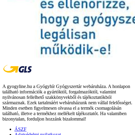
A gyogyline.hu a Gyógyhír Gyógyszertár webáruháza. A honlapon
található információk a gyártóktól, forgalmazóktól, valamint
nyilvánosan fellelhető szakkönyvekből és tájékoztatókból
származnak. Ezek tartalmáért webáruházunk nem vállal felelősséget.
Minden esetben figyelmesen olvassa el a termék csomagolásán
található, illetve a termékhez mellékelt tájékoztatót. Ha valamiben
bizonytalan, forduljon hozzánk bizalommal!
ÁSZF
Adatvédelmi nyilatkozat