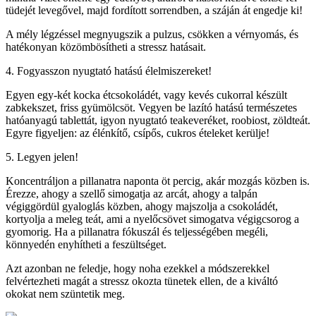
tüdejét levegővel, majd fordított sorrendben, a száján át engedje ki!
A mély légzéssel megnyugszik a pulzus, csökken a vérnyomás, és
hatékonyan közömbösítheti a stressz hatásait.
4. Fogyasszon nyugtató hatású élelmiszereket!
Egyen egy-két kocka étcsokoládét, vagy kevés cukorral készült
zabkekszet, friss gyümölcsöt. Vegyen be lazító hatású természetes
hatóanyagú tablettát, igyon nyugtató teakeveréket, roobiost, zöldteát.
Egyre figyeljen: az élénkítő, csípős, cukros ételeket kerülje!
5. Legyen jelen!
Koncentráljon a pillanatra naponta öt percig, akár mozgás közben is.
Érezze, ahogy a szellő simogatja az arcát, ahogy a talpán
végiggördül gyaloglás közben, ahogy majszolja a csokoládét,
kortyolja a meleg teát, ami a nyelőcsövet simogatva végigcsorog a
gyomorig. Ha a pillanatra fókuszál és teljességében megéli,
könnyedén enyhítheti a feszültséget.
Azt azonban ne feledje, hogy noha ezekkel a módszerekkel
felvértezheti magát a stressz okozta tünetek ellen, de a kiváltó
okokat nem szüntetik meg.