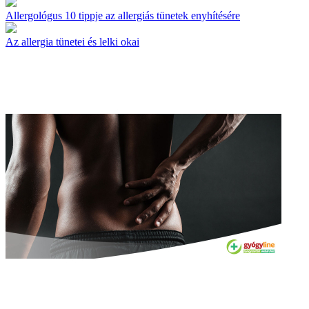
Allergológus 10 tippje az allergiás tünetek enyhítésére
Az allergia tünetei és lelki okai