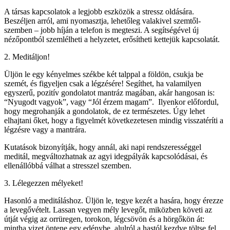
A társas kapcsolatok a legjobb eszközök a stressz oldására.
Beszéljen arról, ami nyomasztja, lehetőleg valakivel szemtől-
szemben – jobb híján a telefon is megteszi. A segítségével új
nézőpontból szemlélheti a helyzetet, erősítheti kettejük kapcsolatát.
2. Meditáljon!
Üljön le egy kényelmes székbe két talppal a földön, csukja be
szemét, és figyeljen csak a légzésére! Segíthet, ha valamilyen
egyszerű, pozitív gondolatot mantráz magában, akár hangosan is:
“Nyugodt vagyok”, vagy “Jól érzem magam”. Ilyenkor előfordul,
hogy megrohanják a gondolatok, de ez természetes. Úgy lehet
elhajtani őket, hogy a figyelmét következetesen mindig visszatéríti a
légzésre vagy a mantrára.
Kutatások bizonyítják, hogy annál, aki napi rendszerességgel
meditál, megváltozhatnak az agyi idegpályák kapcsolódásai, és
ellenállóbbá válhat a stresszel szemben.
3. Lélegezzen mélyeket!
Hasonló a meditáláshoz. Üljön le, tegye kezét a hasára, hogy érezze
a levegővételt. Lassan vegyen mély levegőt, miközben követi az
útját végig az orrüregen, torokon, légcsövön és a hörgőkön át:
mintha vizet öntene egy edénybe, alulról a hastól kezdve töltse fel