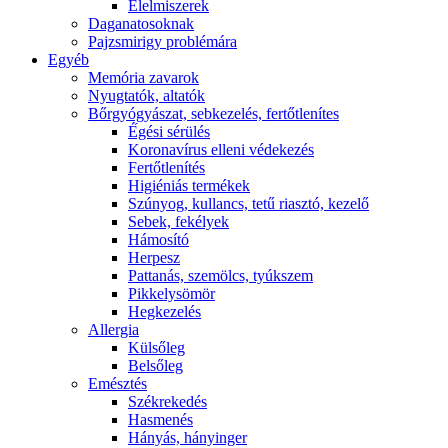
É́lelmiszerek
Daganatosoknak
Pajzsmirigy problémára
Egyéb
Memória zavarok
Nyugtatók, altatók
Bőrgyógyászat, sebkezelés, fertőtlenítes
É́gési sérülés
Koronavírus elleni védekezés
Fertőtlenítés
Higiéniás termékek
Szúnyog, kullancs, tetű riasztó, kezelő
Sebek, fekélyek
Hámosító
Herpesz
Pattanás, szemölcs, tyúkszem
Pikkelysömör
Hegkezelés
Allergia
Külsőleg
Belsőleg
Emésztés
Székrekedés
Hasmenés
Hányás, hányinger