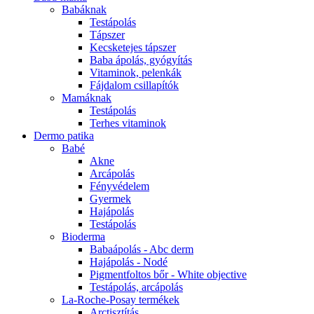
Babáknak
Testápolás
Tápszer
Kecsketejes tápszer
Baba ápolás, gyógyítás
Vitaminok, pelenkák
Fájdalom csillapítók
Mamáknak
Testápolás
Terhes vitaminok
Dermo patika
Babé
Akne
Arcápolás
Fényvédelem
Gyermek
Hajápolás
Testápolás
Bioderma
Babaápolás - Abc derm
Hajápolás - Nodé
Pigmentfoltos bőr - White objective
Testápolás, arcápolás
La-Roche-Posay termékek
Arctisztítás