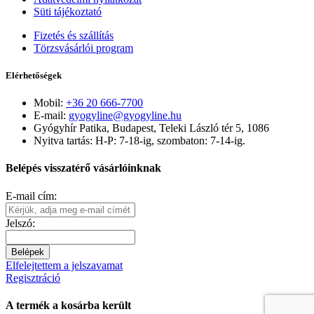
Süti tájékoztató
Fizetés és szállítás
Törzsvásárlói program
Elérhetőségek
Mobil:
+36 20 666-7700
E-mail:
gyogyline@gyogyline.hu
Gyógyhír Patika, Budapest, Teleki László tér 5, 1086
Nyitva tartás: H-P: 7-18-ig, szombaton: 7-14-ig.
Belépés visszatérő vásárlóinknak
E-mail cím:
Jelszó:
Belépek
Elfelejtettem a jelszavamat
Regisztráció
A termék a kosárba került