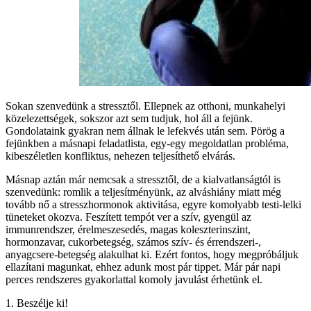
Sokan szenvedünk a stressztől. Ellepnek az otthoni, munkahelyi
közelezettségek, sokszor azt sem tudjuk, hol áll a fejünk.
Gondolataink gyakran nem állnak le lefekvés után sem. Pörög a
fejünkben a másnapi feladatlista, egy-egy megoldatlan probléma,
kibeszéletlen konfliktus, nehezen teljesíthető elvárás.
Másnap aztán már nemcsak a stressztől, de a kialvatlanságtól is
szenvedünk: romlik a teljesítményünk, az alváshiány miatt még
tovább nő a stresszhormonok aktivitása, egyre komolyabb testi-lelki
tüneteket okozva. Feszített tempót ver a szív, gyengül az
immunrendszer, érelmeszesedés, magas koleszterinszint,
hormonzavar, cukorbetegség, számos szív- és érrendszeri-,
anyagcsere-betegség alakulhat ki. Ezért fontos, hogy megpróbáljuk
ellazítani magunkat, ehhez adunk most pár tippet. Már pár napi
perces rendszeres gyakorlattal komoly javulást érhetünk el.
1. Beszélje ki!