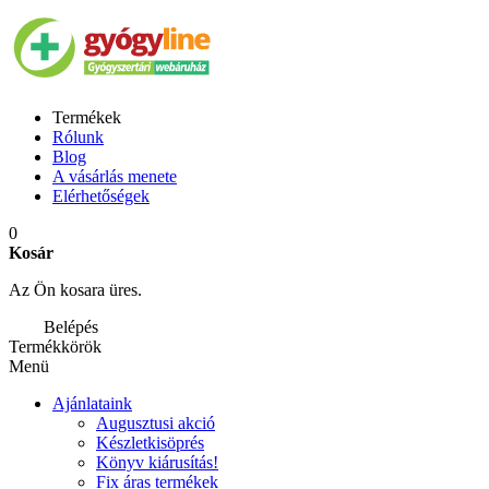
Termékek
Rólunk
Blog
A vásárlás menete
Elérhetőségek
0
Kosár
Az Ön kosara üres.
Belépés
Termékkörök
Menü
Ajánlataink
Augusztusi akció
Készletkisöprés
Könyv kiárusítás!
Fix áras termékek