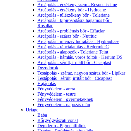
Arcápolás - érzékeny szem - Respectissime
Arcápolás - érzékeny bőr - Hydreane
Arcápolás - túlérzékeny bőr - Toleriane
Arcápolás - kipirosodásra hajlamos bőr -
Rosaliac
Arcápolás - problémás bőr - Effaclar
Arcápolás - száraz bőr - Nutritic
Arcápolás - intenzív hidratálás - Hydraphase
Arcápolás - ránctalanítás - Redermic C
Arcápolás - alapozók - Toleriane Teint
Arcápolás - hámlás, vörös foltok - Kerium DS
Arcápolás - sérült, irritált bőr - Cicaplast
Dezodorok
Testápolás - száraz, nagyon száraz bőr - Lipikar
Testápolás - sérült, irritált bőr - Cicaplast
Hajápolás
Fényvédelem - arcra
Fényvédelem - testre
Fényvédelem - gyermekeknek
Fényvédelem - napozás után
Uriage
Baba
Bőrgyógyászati vonal
Dépiderm - Pigmentfoltok
Hyséac - Problémás, zíros bőr