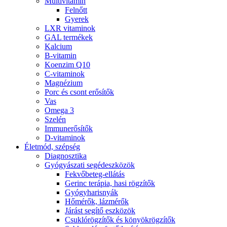
Multivitamin
Felnőtt
Gyerek
LXR vitaminok
GAL termékek
Kalcium
B-vitamin
Koenzim Q10
C-vitaminok
Magnézium
Porc és csont erősítők
Vas
Omega 3
Szelén
Immunerősítők
D-vitaminok
Életmód, szépség
Diagnosztika
Gyógyászati segédeszközök
Fekvőbeteg-ellátás
Gerinc terápia, hasi rögzítők
Gyógyharisnyák
Hőmérők, lázmérők
Járást segítő eszközök
Csuklórögzítők és könyökrögzítők