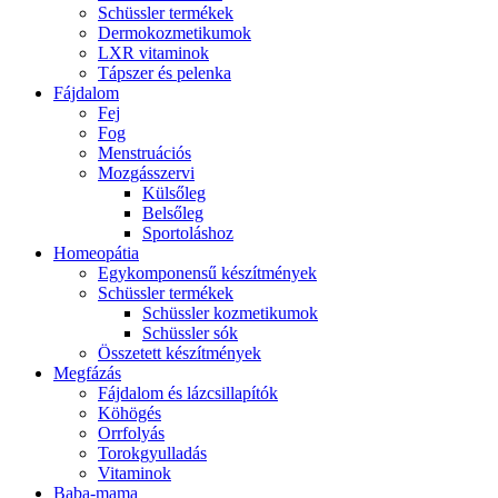
Schüssler termékek
Dermokozmetikumok
LXR vitaminok
Tápszer és pelenka
Fájdalom
Fej
Fog
Menstruációs
Mozgásszervi
Külsőleg
Belsőleg
Sportoláshoz
Homeopátia
Egykomponensű készítmények
Schüssler termékek
Schüssler kozmetikumok
Schüssler sók
Összetett készítmények
Megfázás
Fájdalom és lázcsillapítók
Köhögés
Orrfolyás
Torokgyulladás
Vitaminok
Baba-mama