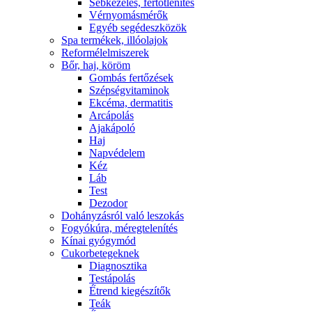
Sebkezelés, fertőtlenítés
Vérnyomásmérők
Egyéb segédeszközök
Spa termékek, illóolajok
Reformélelmiszerek
Bőr, haj, köröm
Gombás fertőzések
Szépségvitaminok
Ekcéma, dermatitis
Arcápolás
Ajakápoló
Haj
Napvédelem
Kéz
Láb
Test
Dezodor
Dohányzásról való leszokás
Fogyókúra, méregtelenítés
Kínai gyógymód
Cukorbetegeknek
Diagnosztika
Testápolás
É́trend kiegészítők
Teák