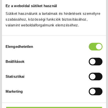
Fog és szájápolás
Ez a weboldal sütiket használ
Í́nygyulladás
Fogkrém
Sütiket használunk a tartalmak és hirdetések személyre
Szájvíz
szabásához, közösségi funkciók biztosításához,
Fogkefe
Fogselyem
valamint weboldalforgalmunk elemzéséhez.
Műfogsor ápolás
Fogfehérítés
Fogköztisztító
Teák
Hozzájárulás
É́lvezeti
Elengedhetetlen
kiválasztása
Gyógyteák
Könyvek
Egészség ajándékba
Beállítások
Tápszer
Statisztikai
Ajánlataink
Főoldal
Marketing
Blog
Szálljon szembe a stresszel – egyszerűbb, mint gondolná!