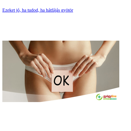
Ezeket jó, ha tudod, ha hátfájás gyötör