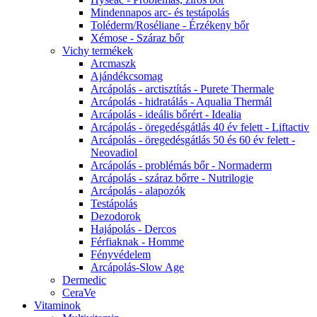
Mindennapos arc- és testápolás
Toléderm/Roséliane - Érzékeny bőr
Xémose - Száraz bőr
Vichy termékek
Arcmaszk
Ajándékcsomag
Arcápolás - arctisztítás - Purete Thermale
Arcápolás - hidratálás - Aqualia Thermál
Arcápolás - ideális bőrért - Idealia
Arcápolás - öregedésgátlás 40 év felett - Liftactiv
Arcápolás - öregedésgátlás 50 és 60 év felett -
Neovadiol
Arcápolás - problémás bőr - Normaderm
Arcápolás - száraz bőrre - Nutrilogie
Arcápolás - alapozók
Testápolás
Dezodorok
Hajápolás - Dercos
Férfiaknak - Homme
Fényvédelem
Arcápolás-Slow Age
Dermedic
CeraVe
Vitaminok