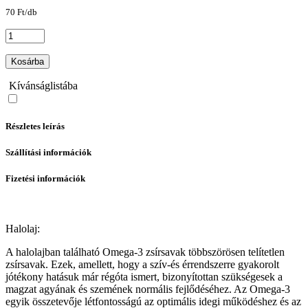
70 Ft/db
Kosárba
Kívánságlistába
Részletes leírás
Szállítási információk
Fizetési információk
Halolaj:
A halolajban található Omega-3 zsírsavak többszörösen telítetlen
zsírsavak. Ezek, amellett, hogy a szív-és érrendszerre gyakorolt
jótékony hatásuk már régóta ismert, bizonyítottan szükségesek a
magzat agyának és szemének normális fejlődéséhez. Az Omega-3
egyik összetevője létfontosságú az optimális idegi működéshez és az