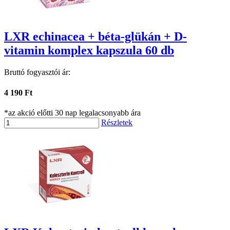
LXR echinacea + béta-glükán + D-
vitamin komplex kapszula 60 db
Bruttó fogyasztói ár:
4 190 Ft
*az akció előtti 30 nap legalacsonyabb ára
Részletek