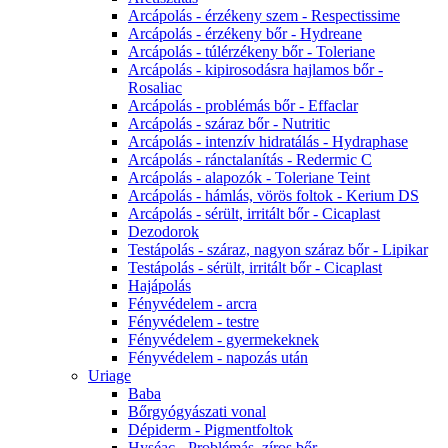
Arcápolás - érzékeny szem - Respectissime
Arcápolás - érzékeny bőr - Hydreane
Arcápolás - túlérzékeny bőr - Toleriane
Arcápolás - kipirosodásra hajlamos bőr -
Rosaliac
Arcápolás - problémás bőr - Effaclar
Arcápolás - száraz bőr - Nutritic
Arcápolás - intenzív hidratálás - Hydraphase
Arcápolás - ránctalanítás - Redermic C
Arcápolás - alapozók - Toleriane Teint
Arcápolás - hámlás, vörös foltok - Kerium DS
Arcápolás - sérült, irritált bőr - Cicaplast
Dezodorok
Testápolás - száraz, nagyon száraz bőr - Lipikar
Testápolás - sérült, irritált bőr - Cicaplast
Hajápolás
Fényvédelem - arcra
Fényvédelem - testre
Fényvédelem - gyermekeknek
Fényvédelem - napozás után
Uriage
Baba
Bőrgyógyászati vonal
Dépiderm - Pigmentfoltok
Hyséac - Problémás, zíros bőr