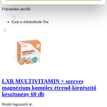
Valós gyógyszertári háttér
Folyamatos akciók
Ezek is érdekelhetik Önt
LXR MULTIVITAMIN + szerves
magnézium komplex étrend-kiegészítő
készítmény 60 db
Bruttó fogyasztói ár: