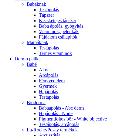
Babáknak
Testápolás
Tápszer
Kecsketejes tápszer
Baba ápolás, gyógyítás
Vitaminok, pelenkák
Fájdalom csillapítók
Mamáknak
Testápolás
Terhes vitaminok
Dermo patika
Babé
Akne
Arcápolás
Fényvédelem
Gyermek
Hajápolás
Testápolás
Bioderma
Babaápolás - Abc derm
Hajápolás - Nodé
Pigmentfoltos bőr - White objective
Testápolás, arcápolás
La-Roche-Posay termékek
Arctisztítás