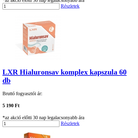
*az akció előtti 30 nap legalacsonyabb ára
Részletek
LXR Hialuronsav komplex kapszula 60
db
Bruttó fogyasztói ár:
5 190 Ft
*az akció előtti 30 nap legalacsonyabb ára
Részletek