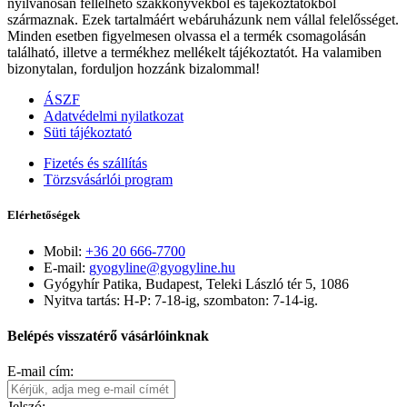
nyilvánosan fellelhető szakkönyvekből és tájékoztatókból
származnak. Ezek tartalmáért webáruházunk nem vállal felelősséget.
Minden esetben figyelmesen olvassa el a termék csomagolásán
található, illetve a termékhez mellékelt tájékoztatót. Ha valamiben
bizonytalan, forduljon hozzánk bizalommal!
ÁSZF
Adatvédelmi nyilatkozat
Süti tájékoztató
Fizetés és szállítás
Törzsvásárlói program
Elérhetőségek
Mobil:
+36 20 666-7700
E-mail:
gyogyline@gyogyline.hu
Gyógyhír Patika, Budapest, Teleki László tér 5, 1086
Nyitva tartás: H-P: 7-18-ig, szombaton: 7-14-ig.
Belépés visszatérő vásárlóinknak
E-mail cím:
Jelszó: