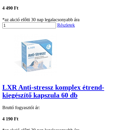
4 490 Ft
*az akció előtti 30 nap legalacsonyabb ára
Részletek
LXR Anti-stressz komplex étrend-
kiegészítő kapszula 60 db
Bruttó fogyasztói ár:
4 190 Ft