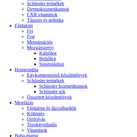
Schüssler termékek
Dermokozmetikumok
LXR vitaminok
Tápszer és pelenka
Fájdalom
Fej
Fog
Menstruációs
Mozgásszervi
Külsőleg
Belsőleg
Sportoláshoz
Homeopátia
Egykomponensű készítmények
Schüssler termékek
Schüssler kozmetikumok
Schüssler sók
Összetett készítmények
Megfázás
Fájdalom és lázcsillapítók
Köhögés
Orrfolyás
Torokgyulladás
Vitaminok
Baba-mama