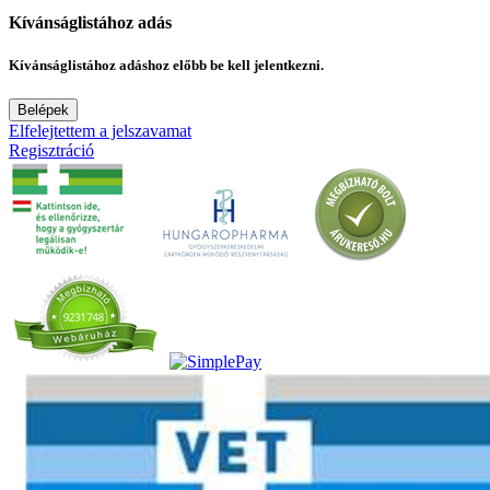
Kívánságlistához adás
Kívánságlistához adáshoz előbb be kell jelentkezni.
Belépek
Elfelejtettem a jelszavamat
Regisztráció