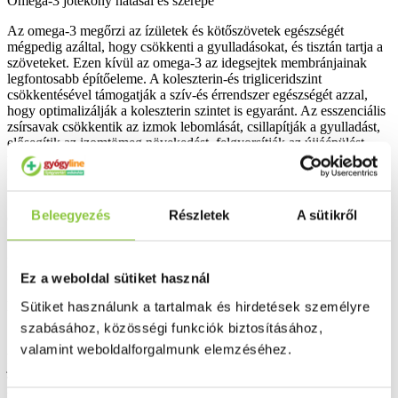
Omega-3 jótékony hatásai és szerepe
Az omega-3 megőrzi az ízületek és kötőszövetek egészségét
mégpedig azáltal, hogy csökkenti a gyulladásokat, és tisztán tartja a
szöveteket. Ezen kívül az omega-3 az idegsejtek membránjainak
legfontosabb építőeleme. A koleszterin-és trigliceridszint
csökkentésével támogatják a szív-és érrendszer egészségét azzal,
hogy optimalizálják a koleszterin szintet is egyaránt. Az esszenciális
zsírsavak csökkentik az izmok lebomlását, csillapítják a gyulladást,
elősegítik az izomtömeg növekedést, felgyorsítják az újjáépülést,
támogatják az optimális hormontermelést, illetve elősegítik a
kötőszövetek és az ízületek egészségét.
Beleegyezés
Részletek
A sütikről
Omega-3 zsírsavak
1 kapszulában
EPA
400 mg
Ez a weboldal sütiket használ
Sütiket használunk a tartalmak és hirdetések személyre
DHA (Omega-3)
200 mg
szabásához, közösségi funkciók biztosításához,
valamint weboldalforgalmunk elemzéséhez.
Alkalmazási javaslat: Felnőttek számára napi 1 kapszula szedését
javasoljuk. A kapszulát bő vízzel kell lenyelni.
Tárolás: A készítményt tartsa gyermekektől elzárva, száraz,
hűvös, sötét helyen! A termék kupakját mindig gondosan