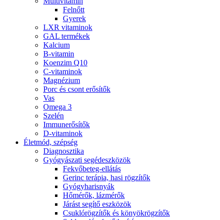
Multivitamin
Felnőtt
Gyerek
LXR vitaminok
GAL termékek
Kalcium
B-vitamin
Koenzim Q10
C-vitaminok
Magnézium
Porc és csont erősítők
Vas
Omega 3
Szelén
Immunerősítők
D-vitaminok
Életmód, szépség
Diagnosztika
Gyógyászati segédeszközök
Fekvőbeteg-ellátás
Gerinc terápia, hasi rögzítők
Gyógyharisnyák
Hőmérők, lázmérők
Járást segítő eszközök
Csuklórögzítők és könyökrögzítők