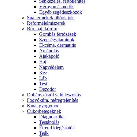
Sebkezelés, fertőtlenítés
Vérnyomásmérők
Egyéb segédeszközök
Spa termékek, illóolajok
Reformélelmiszerek
Bőr, haj, köröm
Gombás fertőzések
Szépségvitaminok
Ekcéma, dermatitis
Arcápolás
Ajakápoló
Haj
Napvédelem
Kéz
Láb
Test
Dezodor
Dohányzásról való leszokás
Fogyókúra, méregtelenítés
Kínai gyógymód
Cukorbetegeknek
Diagnosztika
Testápolás
É́trend kiegészítők
Teák