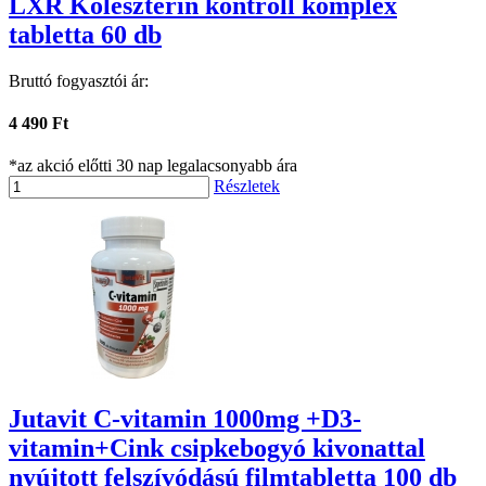
LXR Koleszterin kontroll komplex
tabletta 60 db
Bruttó fogyasztói ár:
4 490 Ft
*az akció előtti 30 nap legalacsonyabb ára
Részletek
Jutavit C-vitamin 1000mg +D3-
vitamin+Cink csipkebogyó kivonattal
nyújtott felszívódású filmtabletta 100 db