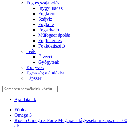
Fog és szájápolás
Í́nygyulladás
Fogkrém
Szájvíz
Fogkefe
Fogselyem
Műfogsor ápolás
Fogfehérítés
Fogköztisztító
Teák
É́lvezeti
Gyógyteák
Könyvek
Egészség ajándékba
Tápszer
Ajánlataink
Főoldal
Omega 3
BioCo Omega-3 Forte Megapack lágyzselatin kapszula 100
db