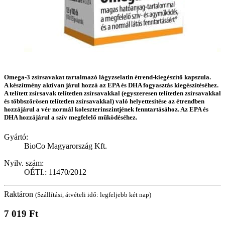
Omega-3 zsírsavakat tartalmazó lágyzselatin étrend-kiegészítő kapszula.
A készítmény aktívan járul hozzá az EPA és DHA fogyasztás kiegészítéséhez.
A telített zsírsavak telítetlen zsírsavakkal (egyszeresen telítetlen zsírsavakkal
és többszörösen telítetlen zsírsavakkal) való helyettesítése az étrendben
hozzájárul a vér normál koleszterinszintjének fenntartásához. Az EPA és
DHA hozzájárul a szív megfelelő működéséhez.
Gyártó:
BioCo Magyarország Kft.
Nyilv. szám:
OÉTI.: 11470/2012
Raktáron
(Szállítási, átvételi idő: legfeljebb két nap)
7 019 Ft