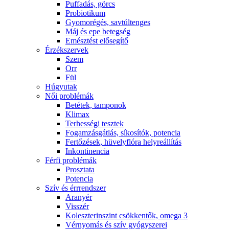
Puffadás, görcs
Probiotikum
Gyomorégés, savtúltenges
Máj és epe betegség
Emésztést elősegítő
Érzékszervek
Szem
Orr
Fül
Húgyutak
Női problémák
Betétek, tamponok
Klimax
Terhességi tesztek
Fogamzásgátlás, síkosítók, potencia
Fertőzések, hüvelyflóra helyreállítás
Inkontinencia
Férfi problémák
Prosztata
Potencia
Szív és érrrendszer
Aranyér
Visszér
Koleszterinszint csökkentők, omega 3
Vérnyomás és szív gyógyszerei