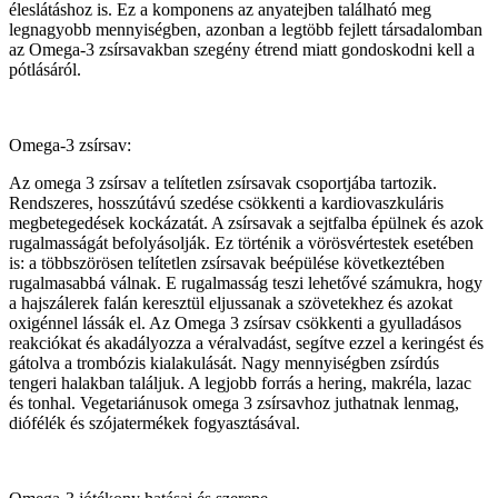
éleslátáshoz is. Ez a komponens az anyatejben található meg
legnagyobb mennyiségben, azonban a legtöbb fejlett társadalomban
az Omega-3 zsírsavakban szegény étrend miatt gondoskodni kell a
pótlásáról.
Omega-3 zsírsav:
Az omega 3 zsírsav a telítetlen zsírsavak csoportjába tartozik.
Rendszeres, hosszútávú szedése csökkenti a kardiovaszkuláris
megbetegedések kockázatát. A zsírsavak a sejtfalba épülnek és azok
rugalmasságát befolyásolják. Ez történik a vörösvértestek esetében
is: a többszörösen telítetlen zsírsavak beépülése következtében
rugalmasabbá válnak. E rugalmasság teszi lehetővé számukra, hogy
a hajszálerek falán keresztül eljussanak a szövetekhez és azokat
oxigénnel lássák el. Az Omega 3 zsírsav csökkenti a gyulladásos
reakciókat és akadályozza a véralvadást, segítve ezzel a keringést és
gátolva a trombózis kialakulását. Nagy mennyiségben zsírdús
tengeri halakban találjuk. A legjobb forrás a hering, makréla, lazac
és tonhal. Vegetariánusok omega 3 zsírsavhoz juthatnak lenmag,
diófélék és szójatermékek fogyasztásával.