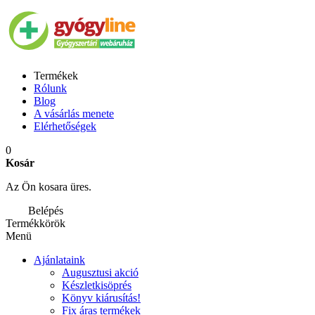
Termékek
Rólunk
Blog
A vásárlás menete
Elérhetőségek
0
Kosár
Az Ön kosara üres.
Belépés
Termékkörök
Menü
Ajánlataink
Augusztusi akció
Készletkisöprés
Könyv kiárusítás!
Fix áras termékek