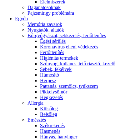
É́lelmiszerek
Daganatosoknak
Pajzsmirigy problémára
Egyéb
Memória zavarok
Nyugtatók, altatók
Bőrgyógyászat, sebkezelés, fertőtlenítes
É́gési sérülés
Koronavírus elleni védekezés
Fertőtlenítés
Higiéniás termékek
Szúnyog, kullancs, tetű riasztó, kezelő
Sebek, fekélyek
Hámosító
Herpesz
Pattanás, szemölcs, tyúkszem
Pikkelysömör
Hegkezelés
Allergia
Külsőleg
Belsőleg
Emésztés
Székrekedés
Hasmenés
Hányás, hányinger