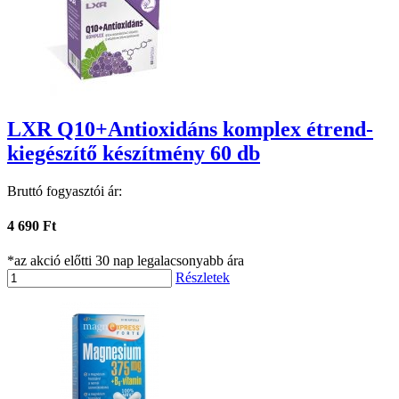
LXR Q10+Antioxidáns komplex étrend-
kiegészítő készítmény 60 db
Bruttó fogyasztói ár:
4 690 Ft
*az akció előtti 30 nap legalacsonyabb ára
Részletek