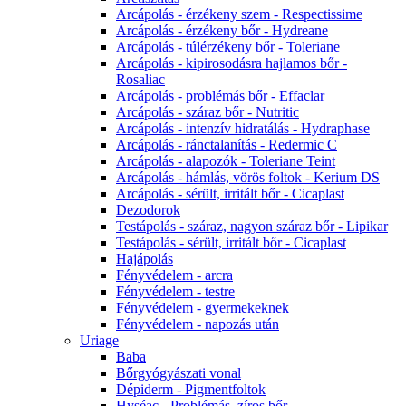
Arcápolás - érzékeny szem - Respectissime
Arcápolás - érzékeny bőr - Hydreane
Arcápolás - túlérzékeny bőr - Toleriane
Arcápolás - kipirosodásra hajlamos bőr -
Rosaliac
Arcápolás - problémás bőr - Effaclar
Arcápolás - száraz bőr - Nutritic
Arcápolás - intenzív hidratálás - Hydraphase
Arcápolás - ránctalanítás - Redermic C
Arcápolás - alapozók - Toleriane Teint
Arcápolás - hámlás, vörös foltok - Kerium DS
Arcápolás - sérült, irritált bőr - Cicaplast
Dezodorok
Testápolás - száraz, nagyon száraz bőr - Lipikar
Testápolás - sérült, irritált bőr - Cicaplast
Hajápolás
Fényvédelem - arcra
Fényvédelem - testre
Fényvédelem - gyermekeknek
Fényvédelem - napozás után
Uriage
Baba
Bőrgyógyászati vonal
Dépiderm - Pigmentfoltok
Hyséac - Problémás, zíros bőr