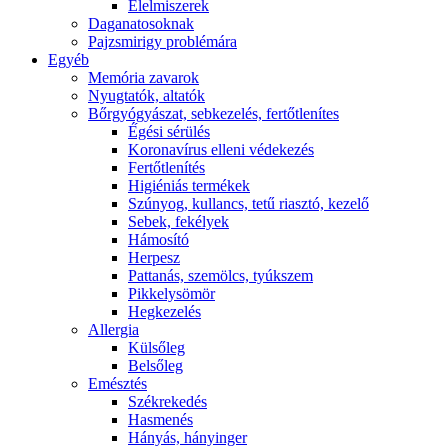
É́lelmiszerek
Daganatosoknak
Pajzsmirigy problémára
Egyéb
Memória zavarok
Nyugtatók, altatók
Bőrgyógyászat, sebkezelés, fertőtlenítes
É́gési sérülés
Koronavírus elleni védekezés
Fertőtlenítés
Higiéniás termékek
Szúnyog, kullancs, tetű riasztó, kezelő
Sebek, fekélyek
Hámosító
Herpesz
Pattanás, szemölcs, tyúkszem
Pikkelysömör
Hegkezelés
Allergia
Külsőleg
Belsőleg
Emésztés
Székrekedés
Hasmenés
Hányás, hányinger