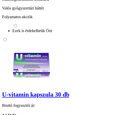
Valós gyógyszertári háttér
Folyamatos akciók
Ezek is érdekelhetik Önt
U-vitamin kapszula 30 db
Bruttó fogyasztói ár: