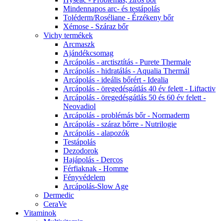
Mindennapos arc- és testápolás
Toléderm/Roséliane - Érzékeny bőr
Xémose - Száraz bőr
Vichy termékek
Arcmaszk
Ajándékcsomag
Arcápolás - arctisztítás - Purete Thermale
Arcápolás - hidratálás - Aqualia Thermál
Arcápolás - ideális bőrért - Idealia
Arcápolás - öregedésgátlás 40 év felett - Liftactiv
Arcápolás - öregedésgátlás 50 és 60 év felett -
Neovadiol
Arcápolás - problémás bőr - Normaderm
Arcápolás - száraz bőrre - Nutrilogie
Arcápolás - alapozók
Testápolás
Dezodorok
Hajápolás - Dercos
Férfiaknak - Homme
Fényvédelem
Arcápolás-Slow Age
Dermedic
CeraVe
Vitaminok