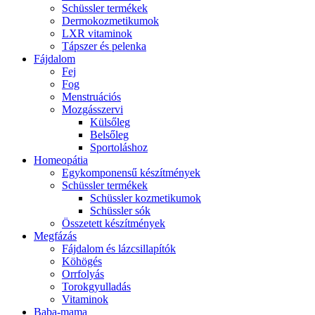
Schüssler termékek
Dermokozmetikumok
LXR vitaminok
Tápszer és pelenka
Fájdalom
Fej
Fog
Menstruációs
Mozgásszervi
Külsőleg
Belsőleg
Sportoláshoz
Homeopátia
Egykomponensű készítmények
Schüssler termékek
Schüssler kozmetikumok
Schüssler sók
Összetett készítmények
Megfázás
Fájdalom és lázcsillapítók
Köhögés
Orrfolyás
Torokgyulladás
Vitaminok
Baba-mama