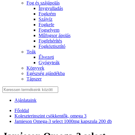
Fog és szájápolás
Í́nygyulladás
Fogkrém
Szájvíz
Fogkefe
Fogselyem
Műfogsor ápolás
Fogfehérítés
Fogköztisztító
Teák
É́lvezeti
Gyógyteák
Könyvek
Egészség ajándékba
Tápszer
Ajánlataink
Főoldal
Koleszterinszint csökkentők, omega 3
Jamieson Omega-3 select 1000mg kapszula 200 db