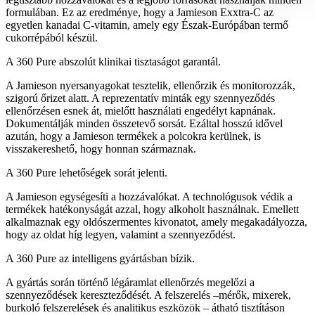
formulában. Ez az eredménye, hogy a Jamieson Exxtra-C az
egyetlen kanadai C-vitamin, amely egy Észak-Európában termő
cukorrépából készül.
A 360 Pure abszolút klinikai tisztaságot garantál.
A Jamieson nyersanyagokat tesztelik, ellenőrzik és monitorozzák,
szigorú őrizet alatt. A reprezentatív minták egy szennyeződés
ellenőrzésen esnek át, mielőtt használati engedélyt kapnának.
Dokumentálják minden összetevő sorsát. Ezáltal hosszú idővel
azután, hogy a Jamieson termékek a polcokra kerülnek, is
visszakereshető, hogy honnan származnak.
A 360 Pure lehetőségek sorát jelenti.
A Jamieson egységesíti a hozzávalókat. A technológusok védik a
termékek hatékonyságát azzal, hogy alkoholt használnak. Emellett
alkalmaznak egy oldószermentes kivonatot, amely megakadályozza,
hogy az oldat híg legyen, valamint a szennyeződést.
A 360 Pure az intelligens gyártásban bízik.
A gyártás során történő légáramlat ellenőrzés megelőzi a
szennyeződések kereszteződését. A felszerelés –mérők, mixerek,
burkoló felszerelések és analitikus eszközök – átható tisztításon