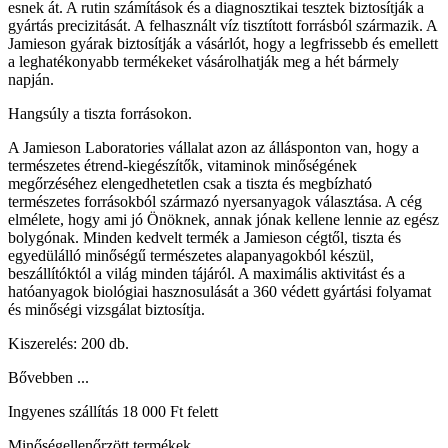
esnek át. A rutin számítások és a diagnosztikai tesztek biztosítják a
gyártás precizitását. A felhasznált víz tisztított forrásból származik. A
Jamieson gyárak biztosítják a vásárlót, hogy a legfrissebb és emellett
a leghatékonyabb termékeket vásárolhatják meg a hét bármely
napján.
Hangsúly a tiszta forrásokon.
A Jamieson Laboratories vállalat azon az állásponton van, hogy a
természetes étrend-kiegészítők, vitaminok minőségének
megőrzéséhez elengedhetetlen csak a tiszta és megbízható
természetes forrásokból származó nyersanyagok választása. A cég
elmélete, hogy ami jó Önöknek, annak jónak kellene lennie az egész
bolygónak. Minden kedvelt termék a Jamieson cégtől, tiszta és
egyedülálló minőségű természetes alapanyagokból készül,
beszállítóktól a világ minden tájáról. A maximális aktivitást és a
hatóanyagok biológiai hasznosulását a 360 védett gyártási folyamat
és minőségi vizsgálat biztosítja.
Kiszerelés: 200 db.
Bővebben ...
Ingyenes szállítás 18 000 Ft felett
Minőségellenőrzött termékek