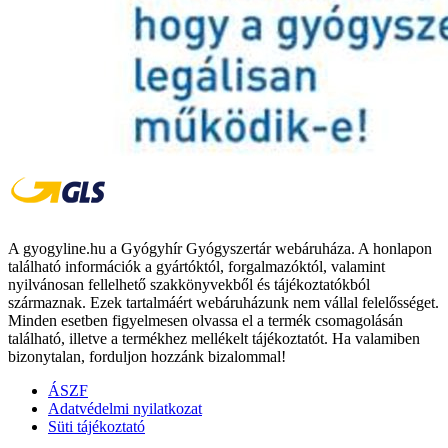
A gyogyline.hu a Gyógyhír Gyógyszertár webáruháza. A honlapon
található információk a gyártóktól, forgalmazóktól, valamint
nyilvánosan fellelhető szakkönyvekből és tájékoztatókból
származnak. Ezek tartalmáért webáruházunk nem vállal felelősséget.
Minden esetben figyelmesen olvassa el a termék csomagolásán
található, illetve a termékhez mellékelt tájékoztatót. Ha valamiben
bizonytalan, forduljon hozzánk bizalommal!
ÁSZF
Adatvédelmi nyilatkozat
Süti tájékoztató