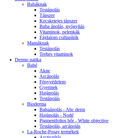
Babáknak
Testápolás
Tápszer
Kecsketejes tápszer
Baba ápolás, gyógyítás
Vitaminok, pelenkák
Fájdalom csillapítók
Mamáknak
Testápolás
Terhes vitaminok
Dermo patika
Babé
Akne
Arcápolás
Fényvédelem
Gyermek
Hajápolás
Testápolás
Bioderma
Babaápolás - Abc derm
Hajápolás - Nodé
Pigmentfoltos bőr - White objective
Testápolás, arcápolás
La-Roche-Posay termékek
Arctisztítás