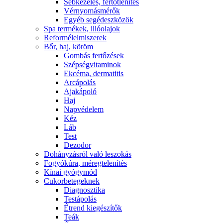
Sebkezelés, fertőtlenítés
Vérnyomásmérők
Egyéb segédeszközök
Spa termékek, illóolajok
Reformélelmiszerek
Bőr, haj, köröm
Gombás fertőzések
Szépségvitaminok
Ekcéma, dermatitis
Arcápolás
Ajakápoló
Haj
Napvédelem
Kéz
Láb
Test
Dezodor
Dohányzásról való leszokás
Fogyókúra, méregtelenítés
Kínai gyógymód
Cukorbetegeknek
Diagnosztika
Testápolás
É́trend kiegészítők
Teák