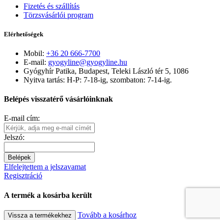
Fizetés és szállítás
Törzsvásárlói program
Elérhetőségek
Mobil:
+36 20 666-7700
E-mail:
gyogyline@gyogyline.hu
Gyógyhír Patika, Budapest, Teleki László tér 5, 1086
Nyitva tartás: H-P: 7-18-ig, szombaton: 7-14-ig.
Belépés visszatérő vásárlóinknak
E-mail cím:
Jelszó:
Belépek
Elfelejtettem a jelszavamat
Regisztráció
A termék a kosárba került
Tovább a kosárhoz
Vissza a termékekhez