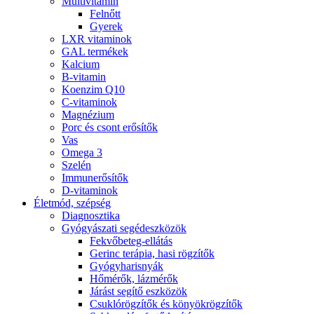
Multivitamin
Felnőtt
Gyerek
LXR vitaminok
GAL termékek
Kalcium
B-vitamin
Koenzim Q10
C-vitaminok
Magnézium
Porc és csont erősítők
Vas
Omega 3
Szelén
Immunerősítők
D-vitaminok
Életmód, szépség
Diagnosztika
Gyógyászati segédeszközök
Fekvőbeteg-ellátás
Gerinc terápia, hasi rögzítők
Gyógyharisnyák
Hőmérők, lázmérők
Járást segítő eszközök
Csuklórögzítők és könyökrögzítők