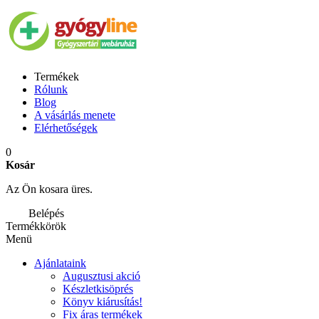
Termékek
Rólunk
Blog
A vásárlás menete
Elérhetőségek
0
Kosár
Az Ön kosara üres.
Belépés
Termékkörök
Menü
Ajánlataink
Augusztusi akció
Készletkisöprés
Könyv kiárusítás!
Fix áras termékek