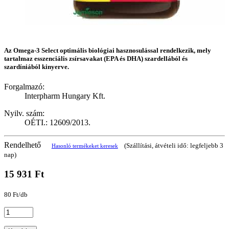
Az Omega-3 Select optimális biológiai hasznosulással rendelkezik, mely
tartalmaz esszenciális zsírsavakat (EPA és DHA) szardellából és
szardíniából kinyerve.
Forgalmazó:
Interpharm Hungary Kft.
Nyilv. szám:
OÉTI.: 12609/2013.
Rendelhető
(Szállítási, átvételi idő: legfeljebb 3
Hasonló termékeket keresek
nap)
15 931 Ft
80 Ft/db