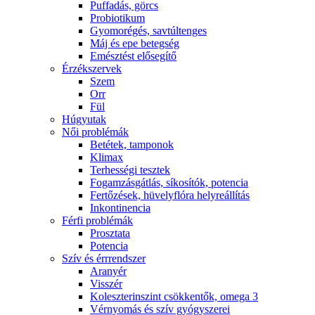
Puffadás, görcs
Probiotikum
Gyomorégés, savtúltenges
Máj és epe betegség
Emésztést elősegítő
Érzékszervek
Szem
Orr
Fül
Húgyutak
Női problémák
Betétek, tamponok
Klimax
Terhességi tesztek
Fogamzásgátlás, síkosítók, potencia
Fertőzések, hüvelyflóra helyreállítás
Inkontinencia
Férfi problémák
Prosztata
Potencia
Szív és érrrendszer
Aranyér
Visszér
Koleszterinszint csökkentők, omega 3
Vérnyomás és szív gyógyszerei