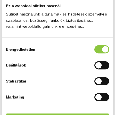
Cink
10 mg
100%
Ez a weboldal sütiket használ
(szerves formában)
Sütiket használunk a tartalmak és hirdetések személyre
szabásához, közösségi funkciók biztosításához,
Réz
1000 μg
100%
(szerves formában)
valamint weboldalforgalmunk elemzéséhez.
Mangán
2 mg
100%
Hozzájárulás
Elengedhetetlen
kiválasztása
Szelén
55 μg
100%
(szerves formában)
Beállítások
Króm
40 μg
100%
(szerves formában)
Statisztikai
Jód
150 μg
100%
Marketing
*NRV%: Vitaminok, és ásványi anyagok napi beviteli referencia
érték %-a
(felnőttek esetében)