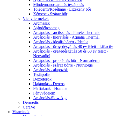
Mindennapos arc- és testápolás
Toléderm/Roséliane - Érzékeny bőr
Xémose - Száraz bőr
Vichy termékek
Arcmaszk
Ajándékcsomag
Arcápolás - arctisztítás - Purete Thermale
Arcápolás - hidratálás - Aqualia Thermál
Arcápolás - ideális bőrért - Idealia
Arcápolás - öregedésgátlás 40 év felett - Liftactiv
Arcápolás - öregedésgátlás 50 és 60 év felett -
Neovadiol
Arcápolás - problémás bőr - Normaderm
Arcápolás - száraz bőrre - Nutrilogie
Arcápolás - alapozók
Testápolás
Dezodorok
Hajápolás - Dercos
Férfiaknak - Homme
Fényvédelem
Arcápolás-Slow Age
Dermedic
CeraVe
Vitaminok