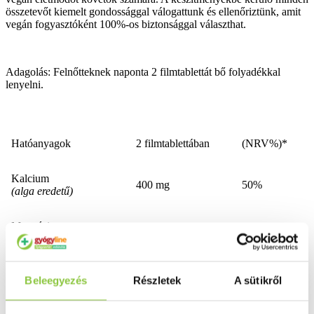
összetevőt kiemelt gondossággal válogattunk és ellenőriztünk, amit
vegán fogyasztóként 100%-os biztonsággal választhat.
Adagolás: Felnőtteknek naponta 2 filmtablettát bő folyadékkal
lenyelni.
Hatóanyagok
2 filmtablettában
(NRV%)*
Kalcium
400 mg
50%
(alga eredetű)
Magnézium
200 mg
53,3%
(tengeri eredetű)
Vas
28 mg
200%
Beleegyezés
Részletek
A sütikről
(szerves formában)