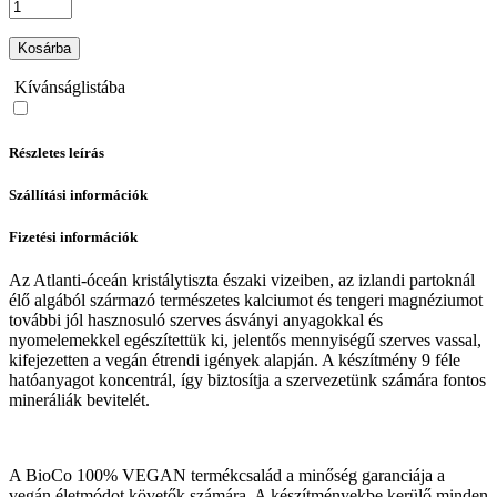
Kosárba
Kívánságlistába
Részletes leírás
Szállítási információk
Fizetési információk
Az Atlanti-óceán kristálytiszta északi vizeiben, az izlandi partoknál
élő algából származó természetes kalciumot és tengeri magnéziumot
további jól hasznosuló szerves ásványi anyagokkal és
nyomelemekkel egészítettük ki, jelentős mennyiségű szerves vassal,
kifejezetten a vegán étrendi igények alapján. A készítmény 9 féle
hatóanyagot koncentrál, így biztosítja a szervezetünk számára fontos
mineráliák bevitelét.
A BioCo 100% VEGAN termékcsalád a minőség garanciája a
vegán életmódot követők számára. A készítményekbe kerülő minden