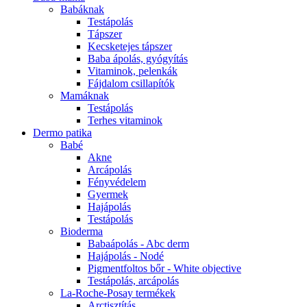
Babáknak
Testápolás
Tápszer
Kecsketejes tápszer
Baba ápolás, gyógyítás
Vitaminok, pelenkák
Fájdalom csillapítók
Mamáknak
Testápolás
Terhes vitaminok
Dermo patika
Babé
Akne
Arcápolás
Fényvédelem
Gyermek
Hajápolás
Testápolás
Bioderma
Babaápolás - Abc derm
Hajápolás - Nodé
Pigmentfoltos bőr - White objective
Testápolás, arcápolás
La-Roche-Posay termékek
Arctisztítás