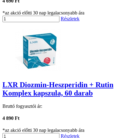
4 690 Ft
*az akció előtti 30 nap legalacsonyabb ára
Részletek
LXR Diozmin-Heszperidin + Rutin
Komplex kapszula, 60 darab
Bruttó fogyasztói ár:
4 890 Ft
*az akció előtti 30 nap legalacsonyabb ára
Részletek