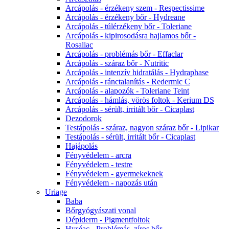
Arcápolás - érzékeny szem - Respectissime
Arcápolás - érzékeny bőr - Hydreane
Arcápolás - túlérzékeny bőr - Toleriane
Arcápolás - kipirosodásra hajlamos bőr -
Rosaliac
Arcápolás - problémás bőr - Effaclar
Arcápolás - száraz bőr - Nutritic
Arcápolás - intenzív hidratálás - Hydraphase
Arcápolás - ránctalanítás - Redermic C
Arcápolás - alapozók - Toleriane Teint
Arcápolás - hámlás, vörös foltok - Kerium DS
Arcápolás - sérült, irritált bőr - Cicaplast
Dezodorok
Testápolás - száraz, nagyon száraz bőr - Lipikar
Testápolás - sérült, irritált bőr - Cicaplast
Hajápolás
Fényvédelem - arcra
Fényvédelem - testre
Fényvédelem - gyermekeknek
Fényvédelem - napozás után
Uriage
Baba
Bőrgyógyászati vonal
Dépiderm - Pigmentfoltok
Hyséac - Problémás, zíros bőr