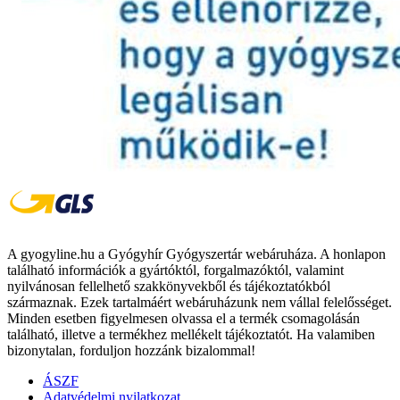
A gyogyline.hu a Gyógyhír Gyógyszertár webáruháza. A honlapon
található információk a gyártóktól, forgalmazóktól, valamint
nyilvánosan fellelhető szakkönyvekből és tájékoztatókból
származnak. Ezek tartalmáért webáruházunk nem vállal felelősséget.
Minden esetben figyelmesen olvassa el a termék csomagolásán
található, illetve a termékhez mellékelt tájékoztatót. Ha valamiben
bizonytalan, forduljon hozzánk bizalommal!
ÁSZF
Adatvédelmi nyilatkozat