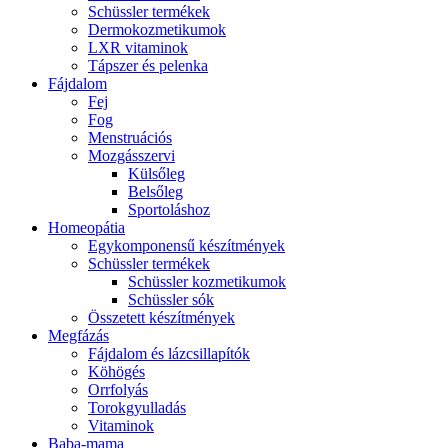
Schüssler termékek
Dermokozmetikumok
LXR vitaminok
Tápszer és pelenka
Fájdalom
Fej
Fog
Menstruációs
Mozgásszervi
Külsőleg
Belsőleg
Sportoláshoz
Homeopátia
Egykomponensű készítmények
Schüssler termékek
Schüssler kozmetikumok
Schüssler sók
Összetett készítmények
Megfázás
Fájdalom és lázcsillapítók
Köhögés
Orrfolyás
Torokgyulladás
Vitaminok
Baba-mama