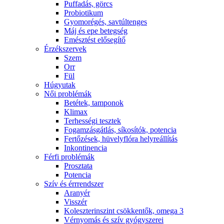
Puffadás, görcs
Probiotikum
Gyomorégés, savtúltenges
Máj és epe betegség
Emésztést elősegítő
Érzékszervek
Szem
Orr
Fül
Húgyutak
Női problémák
Betétek, tamponok
Klimax
Terhességi tesztek
Fogamzásgátlás, síkosítók, potencia
Fertőzések, hüvelyflóra helyreállítás
Inkontinencia
Férfi problémák
Prosztata
Potencia
Szív és érrrendszer
Aranyér
Visszér
Koleszterinszint csökkentők, omega 3
Vérnyomás és szív gyógyszerei