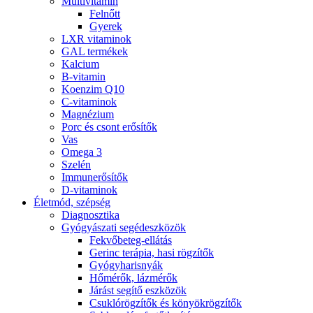
Multivitamin
Felnőtt
Gyerek
LXR vitaminok
GAL termékek
Kalcium
B-vitamin
Koenzim Q10
C-vitaminok
Magnézium
Porc és csont erősítők
Vas
Omega 3
Szelén
Immunerősítők
D-vitaminok
Életmód, szépség
Diagnosztika
Gyógyászati segédeszközök
Fekvőbeteg-ellátás
Gerinc terápia, hasi rögzítők
Gyógyharisnyák
Hőmérők, lázmérők
Járást segítő eszközök
Csuklórögzítők és könyökrögzítők