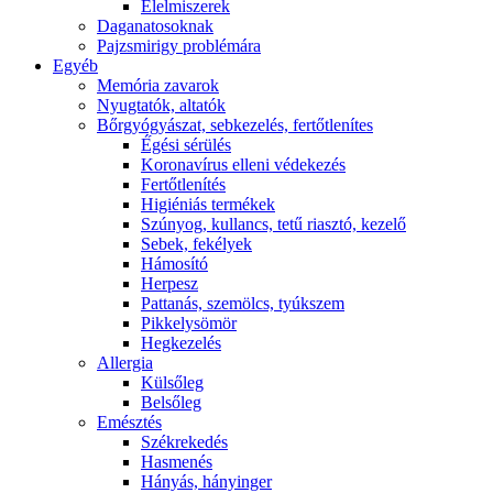
É́lelmiszerek
Daganatosoknak
Pajzsmirigy problémára
Egyéb
Memória zavarok
Nyugtatók, altatók
Bőrgyógyászat, sebkezelés, fertőtlenítes
É́gési sérülés
Koronavírus elleni védekezés
Fertőtlenítés
Higiéniás termékek
Szúnyog, kullancs, tetű riasztó, kezelő
Sebek, fekélyek
Hámosító
Herpesz
Pattanás, szemölcs, tyúkszem
Pikkelysömör
Hegkezelés
Allergia
Külsőleg
Belsőleg
Emésztés
Székrekedés
Hasmenés
Hányás, hányinger