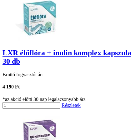
LXR élőflóra + inulin komplex kapszula
30 db
Bruttó fogyasztói ár:
4 190 Ft
*az akció előtti 30 nap legalacsonyabb ára
Részletek