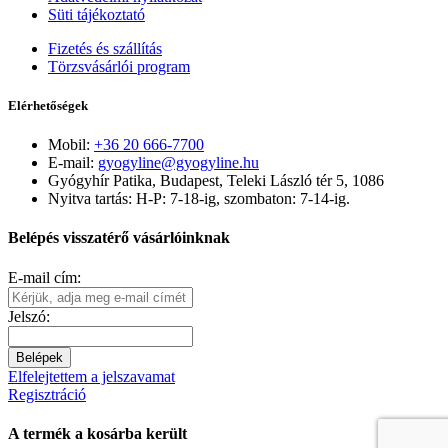
Süti tájékoztató
Fizetés és szállítás
Törzsvásárlói program
Elérhetőségek
Mobil:
+36 20 666-7700
E-mail:
gyogyline@gyogyline.hu
Gyógyhír Patika, Budapest, Teleki László tér 5, 1086
Nyitva tartás: H-P: 7-18-ig, szombaton: 7-14-ig.
Belépés visszatérő vásárlóinknak
E-mail cím:
Jelszó:
Belépek
Elfelejtettem a jelszavamat
Regisztráció
A termék a kosárba került