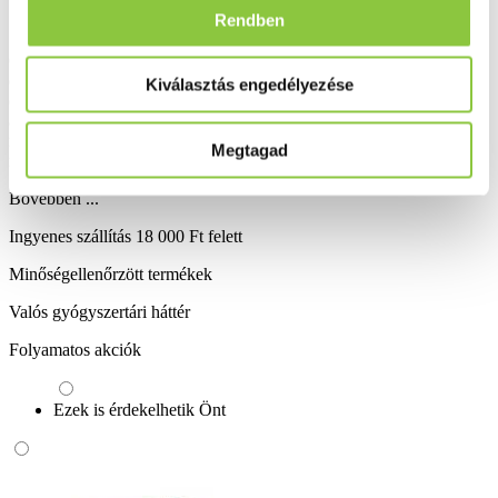
Rendben
Összetevők: Tengeri alga (Lithothamnion calcareum); tengeri
eredetű magnézium-hidroxid; vas-glükonát; fényező anyag
Kiválasztás engedélyezése
(zsírsavak, polietilénglikol); cink-citrát; stabilizátor (polivinil-
alkohol); színezékek (titán-dioxid, vas-oxidok); réz-glükonát;
mangán-szulfát; króm(III)-pikolinát; kálium-jodát; L-szeleno-
Megtagad
metionin.
Bővebben ...
Ingyenes szállítás 18 000 Ft felett
Minőségellenőrzött termékek
Valós gyógyszertári háttér
Folyamatos akciók
Ezek is érdekelhetik Önt