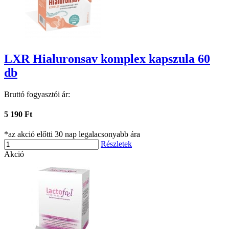
LXR Hialuronsav komplex kapszula 60
db
Bruttó fogyasztói ár:
5 190 Ft
*az akció előtti 30 nap legalacsonyabb ára
Részletek
Akció