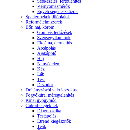
Sebkezelés, fertőtlenítés
Vérnyomásmérők
Egyéb segédeszközök
Spa termékek, illóolajok
Reformélelmiszerek
Bőr, haj, köröm
Gombás fertőzések
Szépségvitaminok
Ekcéma, dermatitis
Arcápolás
Ajakápoló
Haj
Napvédelem
Kéz
Láb
Test
Dezodor
Dohányzásról való leszokás
Fogyókúra, méregtelenítés
Kínai gyógymód
Cukorbetegeknek
Diagnosztika
Testápolás
É́trend kiegészítők
Teák