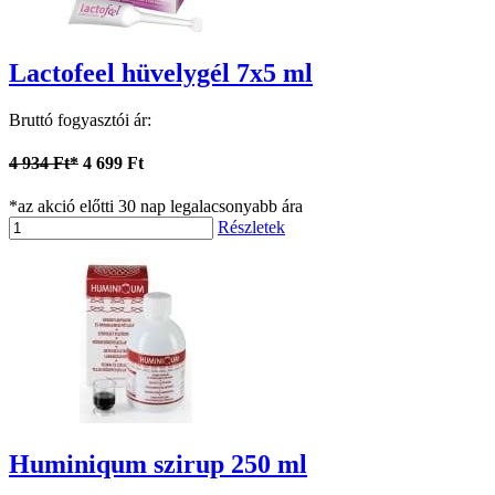
Lactofeel hüvelygél 7x5 ml
Bruttó fogyasztói ár:
4 934 Ft*
4 699 Ft
*az akció előtti 30 nap legalacsonyabb ára
Részletek
Huminiqum szirup 250 ml