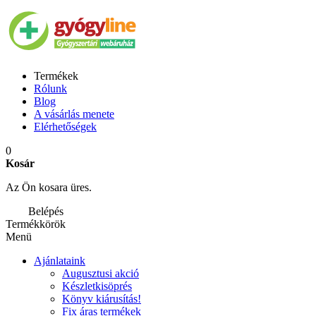
Termékek
Rólunk
Blog
A vásárlás menete
Elérhetőségek
0
Kosár
Az Ön kosara üres.
Belépés
Termékkörök
Menü
Ajánlataink
Augusztusi akció
Készletkisöprés
Könyv kiárusítás!
Fix áras termékek