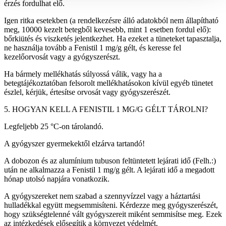
érzés fordulhat elő.
Igen ritka esetekben (a rendelkezésre álló adatokból nem állapítható
meg, 10000 kezelt betegből kevesebb, mint 1 esetben fordul elő):
bőrkiütés és viszketés jelentkezhet. Ha ezeket a tüneteket tapasztalja,
ne használja tovább a Fenistil 1 mg/g gélt, és keresse fel
kezelőorvosát vagy a gyógyszerészt.
Ha bármely mellékhatás súlyossá válik, vagy ha a
betegtájékoztatóban felsorolt mellékhatásokon kívül egyéb tünetet
észlel, kérjük, értesítse orvosát vagy gyógyszerészét.
5. HOGYAN KELL A FENISTIL 1 MG/G GÉLT TÁROLNI?
Legfeljebb 25 °C-on tárolandó.
A gyógyszer gyermekektől elzárva tartandó!
A dobozon és az alumínium tubuson feltüntetett lejárati idő (Felh.:)
után ne alkalmazza a Fenistil 1 mg/g gélt. A lejárati idő a megadott
hónap utolsó napjára vonatkozik.
A gyógyszereket nem szabad a szennyvízzel vagy a háztartási
hulladékkal együtt megsemmisíteni. Kérdezze meg gyógyszerészét,
hogy szükségtelenné vált gyógyszereit miként semmisítse meg. Ezek
az intézkedések elősegítik a környezet védelmét.