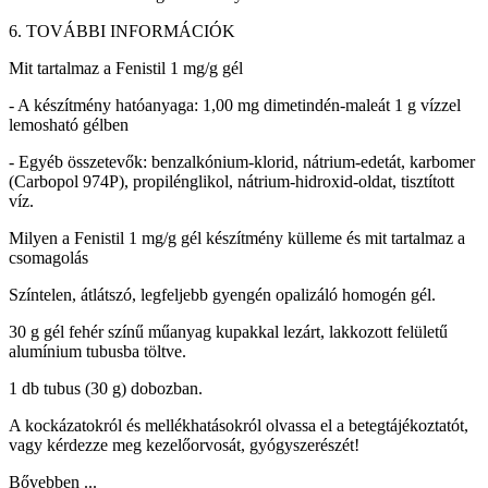
6. TOVÁBBI INFORMÁCIÓK
Mit tartalmaz a Fenistil 1 mg/g gél
- A készítmény hatóanyaga: 1,00 mg dimetindén-maleát
1 g
vízzel
lemosható gélben
- Egyéb összetevők: benzalkónium-klorid, nátrium-edetát, karbomer
(Carbopol 974P), propilénglikol, nátrium-hidroxid-oldat, tisztított
víz.
Milyen a Fenistil 1 mg/g gél készítmény külleme és mit tartalmaz a
csomagolás
Színtelen, átlátszó, legfeljebb gyengén opalizáló homogén gél.
30 g
gél fehér színű műanyag kupakkal lezárt, lakkozott felületű
alumínium tubusba töltve.
1 db tubus (
30 g
) dobozban.
A kockázatokról és mellékhatásokról olvassa el a betegtájékoztatót,
vagy kérdezze meg kezelőorvosát, gyógyszerészét!
Bővebben ...