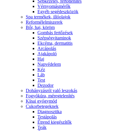
Sebkezelés, fertőtlenítés
Vérnyomásmérők
Egyéb segédeszközök
Spa termékek, illóolajok
Reformélelmiszerek
Bőr, haj, köröm
Gombás fertőzések
Szépségvitaminok
Ekcéma, dermatitis
Arcápolás
Ajakápoló
Haj
Napvédelem
Kéz
Láb
Test
Dezodor
Dohányzásról való leszokás
Fogyókúra, méregtelenítés
Kínai gyógymód
Cukorbetegeknek
Diagnosztika
Testápolás
É́trend kiegészítők
Teák