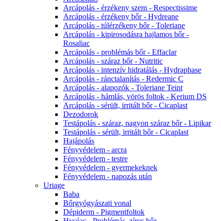
Arcápolás - érzékeny szem - Respectissime
Arcápolás - érzékeny bőr - Hydreane
Arcápolás - túlérzékeny bőr - Toleriane
Arcápolás - kipirosodásra hajlamos bőr -
Rosaliac
Arcápolás - problémás bőr - Effaclar
Arcápolás - száraz bőr - Nutritic
Arcápolás - intenzív hidratálás - Hydraphase
Arcápolás - ránctalanítás - Redermic C
Arcápolás - alapozók - Toleriane Teint
Arcápolás - hámlás, vörös foltok - Kerium DS
Arcápolás - sérült, irritált bőr - Cicaplast
Dezodorok
Testápolás - száraz, nagyon száraz bőr - Lipikar
Testápolás - sérült, irritált bőr - Cicaplast
Hajápolás
Fényvédelem - arcra
Fényvédelem - testre
Fényvédelem - gyermekeknek
Fényvédelem - napozás után
Uriage
Baba
Bőrgyógyászati vonal
Dépiderm - Pigmentfoltok
Hyséac - Problémás, zíros bőr