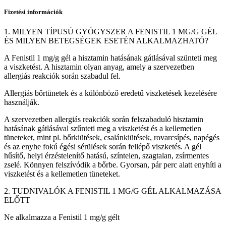
Fizetési információk
1. MILYEN TÍPUSÚ GYÓGYSZER A FENISTIL 1 MG/G GÉL
ÉS MILYEN BETEGSÉGEK ESETÉN ALKALMAZHATÓ?
A Fenistil 1 mg/g gél a hisztamin hatásának gátlásával szünteti meg
a viszketést. A hisztamin olyan anyag, amely a szervezetben
allergiás reakciók során szabadul fel.
Allergiás bőrtünetek és a különböző eredetű viszketések kezelésére
használják.
A szervezetben allergiás reakciók során felszabaduló hisztamin
hatásának gátlásával szűnteti meg a viszketést és a kellemetlen
tüneteket, mint pl. bőrkiütések, csalánkiütések, rovarcsípés, napégés
és az enyhe fokú égési sérülések során fellépő viszketés. A gél
hűsítő, helyi érzéstelenítő hatású, színtelen, szagtalan, zsírmentes
zselé. Könnyen felszívódik a bőrbe. Gyorsan, pár perc alatt enyhíti a
viszketést és a kellemetlen tüneteket.
2. TUDNIVALÓK A FENISTIL 1 MG/G GÉL ALKALMAZÁSA
ELŐTT
Ne alkalmazza a Fenistil 1 mg/g gélt