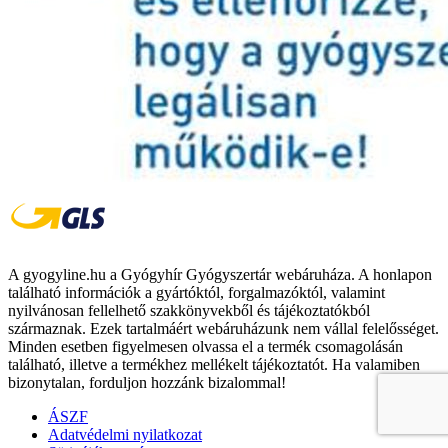
A gyogyline.hu a Gyógyhír Gyógyszertár webáruháza. A honlapon
található információk a gyártóktól, forgalmazóktól, valamint
nyilvánosan fellelhető szakkönyvekből és tájékoztatókból
származnak. Ezek tartalmáért webáruházunk nem vállal felelősséget.
Minden esetben figyelmesen olvassa el a termék csomagolásán
található, illetve a termékhez mellékelt tájékoztatót. Ha valamiben
bizonytalan, forduljon hozzánk bizalommal!
ÁSZF
Adatvédelmi nyilatkozat