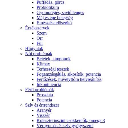
Puffadás, görcs
Probiotikum
Gyomorégés, savtúltenges
Máj és epe betegség
Emésztést elősegítő
Érzékszervek
Szem
Orr
Fül
Húgyutak
Női problémák
Betétek, tamponok
Klimax
Terhességi tesztek
Fogamzásgátlás, síkosítók, potencia
Fertőzések, hüvelyflóra helyreállítás
Inkontinencia
Férfi problémák
Prosztata
Potencia
Szív és érrrendszer
Aranyér
Visszér
Koleszterinszint csökkentők, omega 3
Vérnyomás és szív gyógyszerei