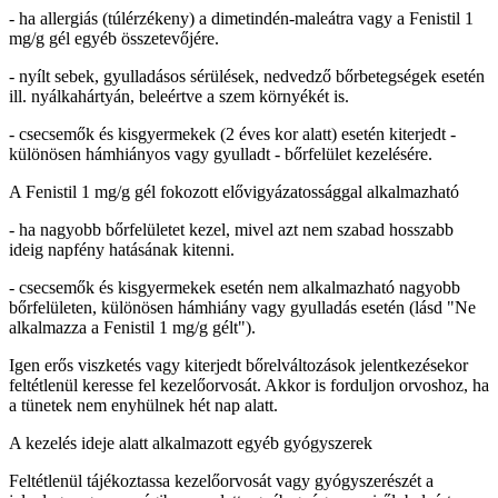
- ha allergiás (túlérzékeny) a dimetindén-maleátra vagy a Fenistil 1
mg/g gél egyéb összetevőjére.
- nyílt sebek, gyulladásos sérülések, nedvedző bőrbetegségek esetén
ill. nyálkahártyán, beleértve a szem környékét is.
- csecsemők és kisgyermekek (2 éves kor alatt) esetén kiterjedt -
különösen hámhiányos vagy gyulladt - bőrfelület kezelésére.
A Fenistil 1 mg/g gél fokozott elővigyázatossággal alkalmazható
- ha nagyobb bőrfelületet kezel, mivel azt nem szabad hosszabb
ideig napfény hatásának kitenni.
- csecsemők és kisgyermekek esetén nem alkalmazható nagyobb
bőrfelületen, különösen hámhiány vagy gyulladás esetén (lásd "Ne
alkalmazza a Fenistil 1 mg/g gélt").
Igen erős viszketés vagy kiterjedt bőrelváltozások jelentkezésekor
feltétlenül keresse fel kezelőorvosát. Akkor is forduljon orvoshoz, ha
a tünetek nem enyhülnek hét nap alatt.
A kezelés ideje alatt alkalmazott egyéb gyógyszerek
Feltétlenül tájékoztassa kezelőorvosát vagy gyógyszerészét a