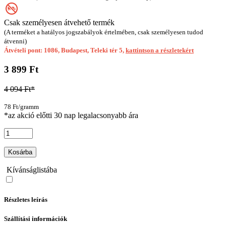
Csak személyesen átvehető termék
(A terméket a hatályos jogszabályok értelmében, csak személyesen tudod
átvenni)
Átvételi pont: 1086, Budapest, Teleki tér 5,
kattintson a részletekért
3 899 Ft
4 094 Ft*
78 Ft/gramm
*az akció előtti 30 nap legalacsonyabb ára
Kosárba
Kívánságlistába
Részletes leírás
Szállítási információk