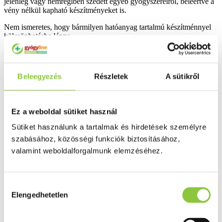
jelenleg vagy nemrégiben szedett egyéb gyógyszereiről, beleértve a
vény nélkül kapható készítményeket is.
Nem ismeretes, hogy bármilyen hatóanyag tartalmú készítménnyel
kölcsönhatásba lépne.
Terhesség és szoptatás
Terhesség:
Beleegyezés
Részletek
A sütikről
Terhesség és szoptatás esetén a Fenistil 1 mg/g gélt különösen nagy
kiterjedésű - különösen hámhiányos vagy gyulladt - bőrfelületen
nem szabad használni.
Ez a weboldal sütiket használ
Szoptatás:
Sütiket használunk a tartalmak és hirdetések személyre
Szoptatás idején mellbimbóját ne kenje be a géllel.
szabásához, közösségi funkciók biztosításához,
valamint weboldalforgalmunk elemzéséhez.
Fontos információk a Fenistil 1 mg/g gél egyes összetevőiről
A készítmény benzalkónium-klorid segédanyagot tartalmaz, amely
irritáló hatású, és bőr reakciókat okozhat.
Hozzájárulás
Elengedhetetlen
kiválasztása
3. HOGYAN KELL ALKALMAZNI A FENISTIL 1 MG/G
GÉLT?