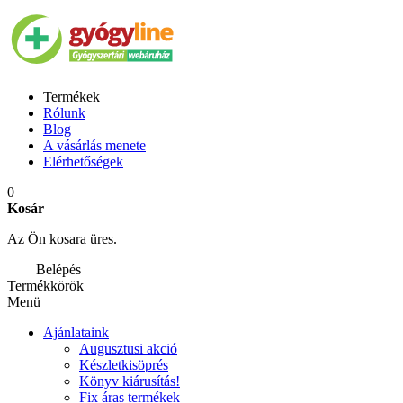
Termékek
Rólunk
Blog
A vásárlás menete
Elérhetőségek
0
Kosár
Az Ön kosara üres.
Belépés
Termékkörök
Menü
Ajánlataink
Augusztusi akció
Készletkisöprés
Könyv kiárusítás!
Fix áras termékek