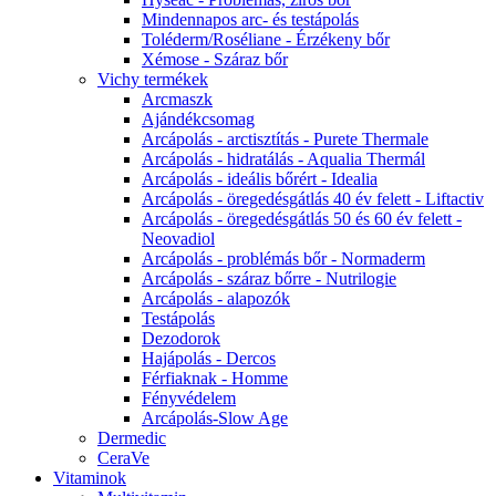
Mindennapos arc- és testápolás
Toléderm/Roséliane - Érzékeny bőr
Xémose - Száraz bőr
Vichy termékek
Arcmaszk
Ajándékcsomag
Arcápolás - arctisztítás - Purete Thermale
Arcápolás - hidratálás - Aqualia Thermál
Arcápolás - ideális bőrért - Idealia
Arcápolás - öregedésgátlás 40 év felett - Liftactiv
Arcápolás - öregedésgátlás 50 és 60 év felett -
Neovadiol
Arcápolás - problémás bőr - Normaderm
Arcápolás - száraz bőrre - Nutrilogie
Arcápolás - alapozók
Testápolás
Dezodorok
Hajápolás - Dercos
Férfiaknak - Homme
Fényvédelem
Arcápolás-Slow Age
Dermedic
CeraVe
Vitaminok