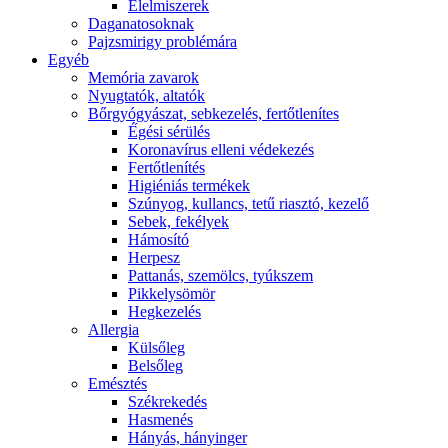
É́lelmiszerek
Daganatosoknak
Pajzsmirigy problémára
Egyéb
Memória zavarok
Nyugtatók, altatók
Bőrgyógyászat, sebkezelés, fertőtlenítes
É́gési sérülés
Koronavírus elleni védekezés
Fertőtlenítés
Higiéniás termékek
Szúnyog, kullancs, tetű riasztó, kezelő
Sebek, fekélyek
Hámosító
Herpesz
Pattanás, szemölcs, tyúkszem
Pikkelysömör
Hegkezelés
Allergia
Külsőleg
Belsőleg
Emésztés
Székrekedés
Hasmenés
Hányás, hányinger