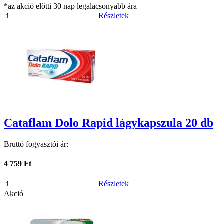
*az akció előtti 30 nap legalacsonyabb ára
Részletek
Cataflam Dolo Rapid lágykapszula 20 db
Bruttó fogyasztói ár:
4 759 Ft
Részletek
Akció