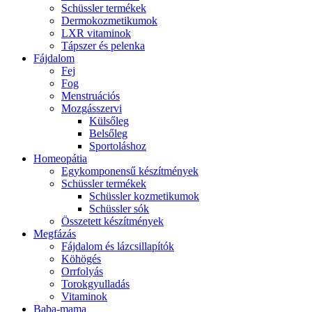
Schüssler termékek
Dermokozmetikumok
LXR vitaminok
Tápszer és pelenka
Fájdalom
Fej
Fog
Menstruációs
Mozgásszervi
Külsőleg
Belsőleg
Sportoláshoz
Homeopátia
Egykomponensű készítmények
Schüssler termékek
Schüssler kozmetikumok
Schüssler sók
Összetett készítmények
Megfázás
Fájdalom és lázcsillapítók
Köhögés
Orrfolyás
Torokgyulladás
Vitaminok
Baba-mama