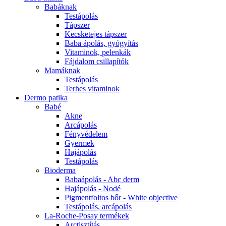
Babáknak
Testápolás
Tápszer
Kecsketejes tápszer
Baba ápolás, gyógyítás
Vitaminok, pelenkák
Fájdalom csillapítók
Mamáknak
Testápolás
Terhes vitaminok
Dermo patika
Babé
Akne
Arcápolás
Fényvédelem
Gyermek
Hajápolás
Testápolás
Bioderma
Babaápolás - Abc derm
Hajápolás - Nodé
Pigmentfoltos bőr - White objective
Testápolás, arcápolás
La-Roche-Posay termékek
Arctisztítás