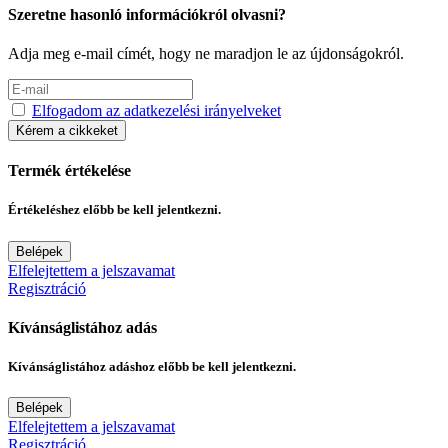
Szeretne hasonló információkról olvasni?
Adja meg e-mail címét, hogy ne maradjon le az újdonságokról.
Elfogadom az adatkezelési irányelveket
Kérem a cikkeket
Termék értékelése
Értékeléshez előbb be kell jelentkezni.
Belépek
Elfelejtettem a jelszavamat
Regisztráció
Kívánságlistához adás
Kívánságlistához adáshoz előbb be kell jelentkezni.
Belépek
Elfelejtettem a jelszavamat
Regisztráció