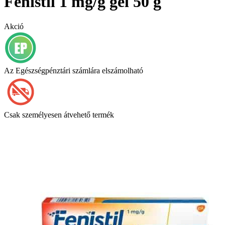
Fenistil 1 mg/g gél 50 g
Akció
Az Egészségpénztári számlára elszámolható
Csak személyesen átvehető termék