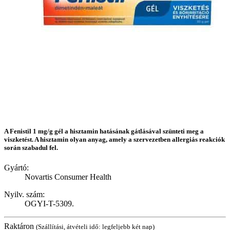
A Fenistil 1 mg/g gél a hisztamin hatásának gátlásával szünteti meg a
viszketést. A hisztamin olyan anyag, amely a szervezetben allergiás reakciók
során szabadul fel.
Gyártó:
Novartis Consumer Health
Nyilv. szám:
OGYI-T-5309.
Raktáron
(Szállítási, átvételi idő: legfeljebb két nap)