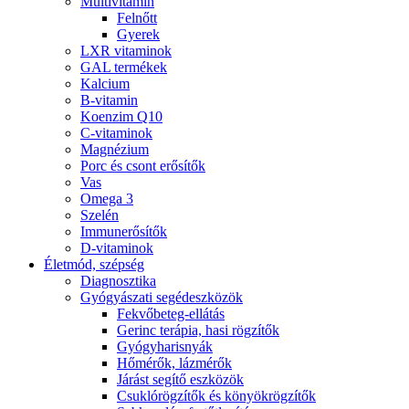
Multivitamin
Felnőtt
Gyerek
LXR vitaminok
GAL termékek
Kalcium
B-vitamin
Koenzim Q10
C-vitaminok
Magnézium
Porc és csont erősítők
Vas
Omega 3
Szelén
Immunerősítők
D-vitaminok
Életmód, szépség
Diagnosztika
Gyógyászati segédeszközök
Fekvőbeteg-ellátás
Gerinc terápia, hasi rögzítők
Gyógyharisnyák
Hőmérők, lázmérők
Járást segítő eszközök
Csuklórögzítők és könyökrögzítők