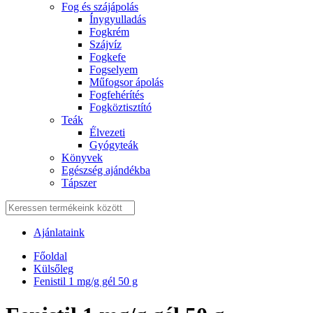
Fog és szájápolás
Í́nygyulladás
Fogkrém
Szájvíz
Fogkefe
Fogselyem
Műfogsor ápolás
Fogfehérítés
Fogköztisztító
Teák
É́lvezeti
Gyógyteák
Könyvek
Egészség ajándékba
Tápszer
Ajánlataink
Főoldal
Külsőleg
Fenistil 1 mg/g gél 50 g