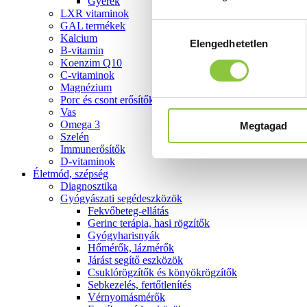
Gyerek
LXR vitaminok
GAL termékek
Hozzájárulás
Kalcium
Elengedhetetlen
kiválasztása
B-vitamin
Koenzim Q10
C-vitaminok
Magnézium
Porc és csont erősítők
Vas
Omega 3
Megtagad
Szelén
Immunerősítők
D-vitaminok
Életmód, szépség
Diagnosztika
Gyógyászati segédeszközök
Fekvőbeteg-ellátás
Gerinc terápia, hasi rögzítők
Gyógyharisnyák
Hőmérők, lázmérők
Járást segítő eszközök
Csuklórögzítők és könyökrögzítők
Sebkezelés, fertőtlenítés
Vérnyomásmérők