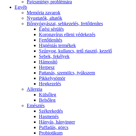
Pajzsmirigy problémára
Egyéb
Memória zavarok
Nyugtatók, altatók
Bőrgyógyászat, sebkezelés, fertőtlenítes
É́gési sérülés
Koronavírus elleni védekezés
Fertőtlenítés
Higiéniás termékek
Szúnyog, kullancs, tetű riasztó, kezelő
Sebek, fekélyek
Hámosító
Herpesz
Pattanás, szemölcs, tyúkszem
Pikkelysömör
Hegkezelés
Allergia
Külsőleg
Belsőleg
Emésztés
Székrekedés
Hasmenés
Hányás, hányinger
Puffadás, görcs
Probiotikum