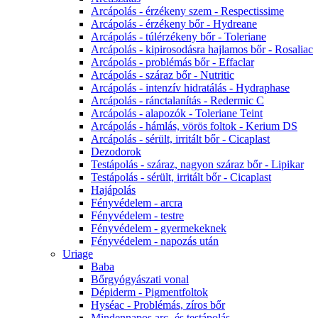
Arcápolás - érzékeny szem - Respectissime
Arcápolás - érzékeny bőr - Hydreane
Arcápolás - túlérzékeny bőr - Toleriane
Arcápolás - kipirosodásra hajlamos bőr - Rosaliac
Arcápolás - problémás bőr - Effaclar
Arcápolás - száraz bőr - Nutritic
Arcápolás - intenzív hidratálás - Hydraphase
Arcápolás - ránctalanítás - Redermic C
Arcápolás - alapozók - Toleriane Teint
Arcápolás - hámlás, vörös foltok - Kerium DS
Arcápolás - sérült, irritált bőr - Cicaplast
Dezodorok
Testápolás - száraz, nagyon száraz bőr - Lipikar
Testápolás - sérült, irritált bőr - Cicaplast
Hajápolás
Fényvédelem - arcra
Fényvédelem - testre
Fényvédelem - gyermekeknek
Fényvédelem - napozás után
Uriage
Baba
Bőrgyógyászati vonal
Dépiderm - Pigmentfoltok
Hyséac - Problémás, zíros bőr
Mindennapos arc- és testápolás