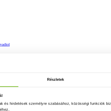
ovadiol
Részletek
ál
mak és hirdetések személyre szabásához, közösségi funkciók biz
séhez.