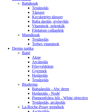
Babáknak
Testápolás
Tápszer
Kecsketejes tápszer
Baba ápolás, gyógyítás
Vitaminok, pelenkák
Fájdalom csillapítók
Mamáknak
Testápolás
Terhes vitaminok
Dermo patika
Babé
Akne
Arcápolás
Fényvédelem
Gyermek
Hajápolás
Testápolás
Bioderma
Babaápolás - Abc derm
Hajápolás - Nodé
Pigmentfoltos bőr - White objective
Testápolás, arcápolás
La-Roche-Posay termékek
Arctisztítás