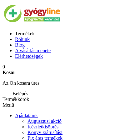
Termékek
Rólunk
Blog
A vásárlás menete
Elérhetőségek
0
Kosár
Az Ön kosara üres.
Belépés
Termékkörök
Menü
Ajánlataink
Augusztusi akció
Készletkisöprés
Könyv kiárusítás!
Fix áras termékek