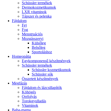
Schüssler termékek
Dermokozmetikumok
LXR vitaminok
Tápszer és pelenka
Fájdalom
Fej
Fog
Menstruációs
Mozgásszervi
Külsőleg
Belsőleg
Sportoláshoz
Homeopátia
Egykomponensű készítmények
Schüssler termékek
Schüssler kozmetikumok
Schüssler sók
Összetett készítmények
Megfázás
Fájdalom és lázcsillapítók
Köhögés
Orrfolyás
Torokgyulladás
Vitaminok
Baba-mama