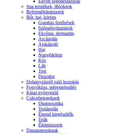
Egyéb segédeszközök
Spa termékek, illóolajok
Reformélelmiszerek
Bőr, haj, köröm
Gombás fertőzések
Szépségvitaminok
Ekcéma, dermatitis
Arcápolás
Ajakápoló
Haj
Napvédelem
Kéz
Láb
Test
Dezodor
Dohányzásról való leszokás
Fogyókúra, méregtelenítés
Kínai gyógymód
Cukorbetegeknek
Diagnosztika
Testápolás
É́trend kiegészítők
Teák
É́lelmiszerek
Daganatosoknak