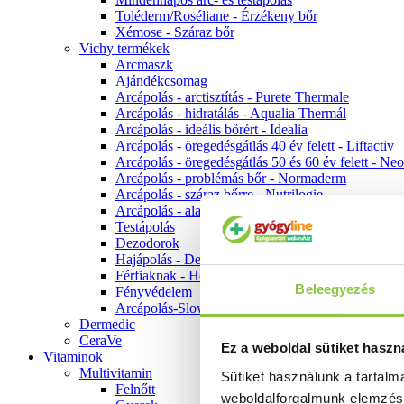
Toléderm/Roséliane - Érzékeny bőr
Xémose - Száraz bőr
Vichy termékek
Arcmaszk
Ajándékcsomag
Arcápolás - arctisztítás - Purete Thermale
Arcápolás - hidratálás - Aqualia Thermál
Arcápolás - ideális bőrért - Idealia
Arcápolás - öregedésgátlás 40 év felett - Liftactiv
Arcápolás - öregedésgátlás 50 és 60 év felett - Ne
Arcápolás - problémás bőr - Normaderm
Arcápolás - száraz bőrre - Nutrilogie
Arcápolás - alapozók
Testápolás
Dezodorok
Hajápolás - Dercos
Férfiaknak - Homme
Beleegyezés
Fényvédelem
Arcápolás-Slow Age
Dermedic
CeraVe
Ez a weboldal sütiket haszn
Vitaminok
Multivitamin
Sütiket használunk a tartal
Felnőtt
weboldalforgalmunk elemzé