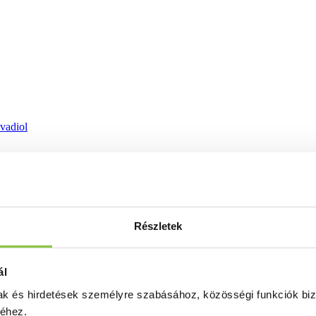
ovadiol
Részletek
ál
mak és hirdetések személyre szabásához, közösségi funkciók biz
séhez.