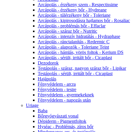
Arcápolás - érzékeny szem - Respectissime
Arcápolás - érzékeny bőr - Hydreane
Arcápolás - túlérzékeny bőr - Toleriane
Arcápolás - kipirosodásra hajlamos bőr - Rosaliac
Arcápolás - problémás bőr - Effaclar
Arcápolás - száraz bőr - Nutritic
Arcápolás - intenzív hidratálás - Hydraphase
Arcápolás - ránctalanítás - Redermic C
Arcápolás - alapozók - Toleriane Teint
Arcápolás - hámlás, vörös foltok - Kerium DS
Arcápolás - sérült, irritált bőr - Cicaplast
Dezodorok
Testápolás - száraz, nagyon száraz bőr - Lipikar
Testápolás - sérült, irritált bőr - Cicaplast
Hajápolás
Fényvédelem - arcra
Fényvédelem - testre
Fényvédelem - gyermekeknek
Fényvédelem - napozás után
Uriage
Baba
Bőrgyógyászati vonal
Dépiderm - Pigmentfoltok
Hyséac - Problémás, zíros bőr
Mindennapos arc- és testápolás