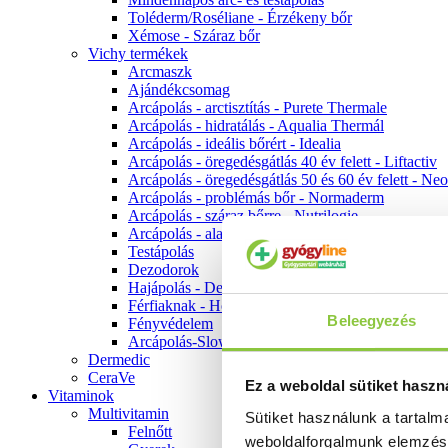
Toléderm/Roséliane - Érzékeny bőr
Xémose - Száraz bőr
Vichy termékek
Arcmaszk
Ajándékcsomag
Arcápolás - arctisztítás - Purete Thermale
Arcápolás - hidratálás - Aqualia Thermál
Arcápolás - ideális bőrért - Idealia
Arcápolás - öregedésgátlás 40 év felett - Liftactiv
Arcápolás - öregedésgátlás 50 és 60 év felett - Ne
Arcápolás - problémás bőr - Normaderm
Arcápolás - száraz bőrre - Nutrilogie
Arcápolás - alapozók
Testápolás
Dezodorok
Hajápolás - Dercos
Férfiaknak - Homme
Beleegyezés
Fényvédelem
Arcápolás-Slow Age
Dermedic
CeraVe
Ez a weboldal sütiket haszn
Vitaminok
Multivitamin
Sütiket használunk a tartal
Felnőtt
weboldalforgalmunk elemzé