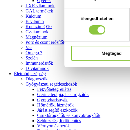
Gyerek
LXR vitaminok
GAL termékek
Hozzájárulás
Kalcium
Elengedhetetlen
kiválasztása
B-vitamin
Koenzim Q10
C-vitaminok
Magnézium
Porc és csont erősítők
Vas
Omega 3
Megtagad
Szelén
Immunerősítők
D-vitaminok
Életmód, szépség
Diagnosztika
Gyógyászati segédeszközök
Fekvőbeteg-ellátás
Gerinc terápia, hasi rögzítők
Gyógyharisnyák
Hőmérők, lázmérők
Járást segítő eszközök
Csuklórögzítők és könyökrögzítők
Sebkezelés, fertőtlenítés
Vérnyomásmérők