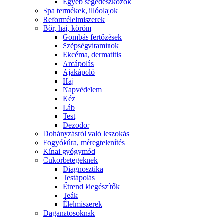
Egyéb segédeszközök
Spa termékek, illóolajok
Reformélelmiszerek
Bőr, haj, köröm
Gombás fertőzések
Szépségvitaminok
Ekcéma, dermatitis
Arcápolás
Ajakápoló
Haj
Napvédelem
Kéz
Láb
Test
Dezodor
Dohányzásról való leszokás
Fogyókúra, méregtelenítés
Kínai gyógymód
Cukorbetegeknek
Diagnosztika
Testápolás
É́trend kiegészítők
Teák
É́lelmiszerek
Daganatosoknak