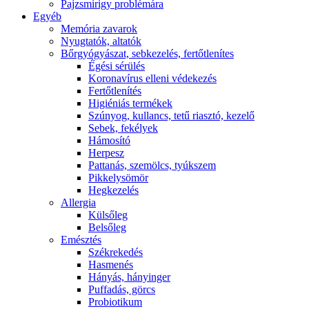
Pajzsmirigy problémára
Egyéb
Memória zavarok
Nyugtatók, altatók
Bőrgyógyászat, sebkezelés, fertőtlenítes
É́gési sérülés
Koronavírus elleni védekezés
Fertőtlenítés
Higiéniás termékek
Szúnyog, kullancs, tetű riasztó, kezelő
Sebek, fekélyek
Hámosító
Herpesz
Pattanás, szemölcs, tyúkszem
Pikkelysömör
Hegkezelés
Allergia
Külsőleg
Belsőleg
Emésztés
Székrekedés
Hasmenés
Hányás, hányinger
Puffadás, görcs
Probiotikum