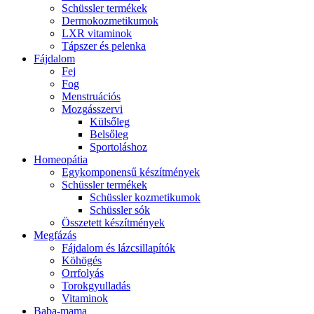
Schüssler termékek
Dermokozmetikumok
LXR vitaminok
Tápszer és pelenka
Fájdalom
Fej
Fog
Menstruációs
Mozgásszervi
Külsőleg
Belsőleg
Sportoláshoz
Homeopátia
Egykomponensű készítmények
Schüssler termékek
Schüssler kozmetikumok
Schüssler sók
Összetett készítmények
Megfázás
Fájdalom és lázcsillapítók
Köhögés
Orrfolyás
Torokgyulladás
Vitaminok
Baba-mama