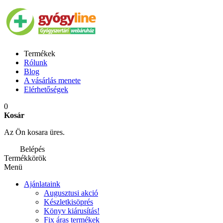
Termékek
Rólunk
Blog
A vásárlás menete
Elérhetőségek
0
Kosár
Az Ön kosara üres.
Belépés
Termékkörök
Menü
Ajánlataink
Augusztusi akció
Készletkisöprés
Könyv kiárusítás!
Fix áras termékek