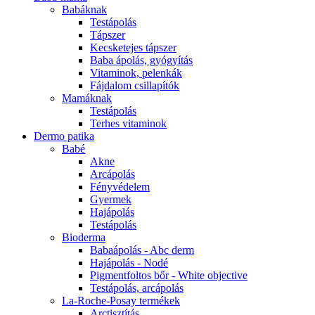
Babáknak
Testápolás
Tápszer
Kecsketejes tápszer
Baba ápolás, gyógyítás
Vitaminok, pelenkák
Fájdalom csillapítók
Mamáknak
Testápolás
Terhes vitaminok
Dermo patika
Babé
Akne
Arcápolás
Fényvédelem
Gyermek
Hajápolás
Testápolás
Bioderma
Babaápolás - Abc derm
Hajápolás - Nodé
Pigmentfoltos bőr - White objective
Testápolás, arcápolás
La-Roche-Posay termékek
Arctisztítás