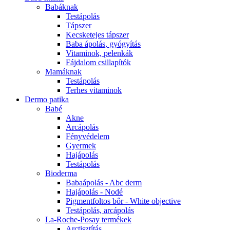
Babáknak
Testápolás
Tápszer
Kecsketejes tápszer
Baba ápolás, gyógyítás
Vitaminok, pelenkák
Fájdalom csillapítók
Mamáknak
Testápolás
Terhes vitaminok
Dermo patika
Babé
Akne
Arcápolás
Fényvédelem
Gyermek
Hajápolás
Testápolás
Bioderma
Babaápolás - Abc derm
Hajápolás - Nodé
Pigmentfoltos bőr - White objective
Testápolás, arcápolás
La-Roche-Posay termékek
Arctisztítás