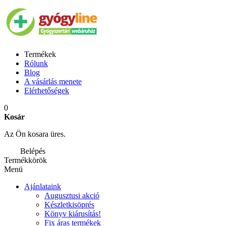
Termékek
Rólunk
Blog
A vásárlás menete
Elérhetőségek
0
Kosár
Az Ön kosara üres.
Belépés
Termékkörök
Menü
Ajánlataink
Augusztusi akció
Készletkisöprés
Könyv kiárusítás!
Fix áras termékek