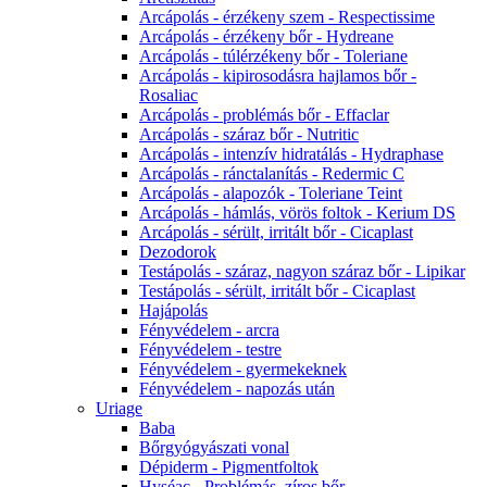
Arcápolás - érzékeny szem - Respectissime
Arcápolás - érzékeny bőr - Hydreane
Arcápolás - túlérzékeny bőr - Toleriane
Arcápolás - kipirosodásra hajlamos bőr -
Rosaliac
Arcápolás - problémás bőr - Effaclar
Arcápolás - száraz bőr - Nutritic
Arcápolás - intenzív hidratálás - Hydraphase
Arcápolás - ránctalanítás - Redermic C
Arcápolás - alapozók - Toleriane Teint
Arcápolás - hámlás, vörös foltok - Kerium DS
Arcápolás - sérült, irritált bőr - Cicaplast
Dezodorok
Testápolás - száraz, nagyon száraz bőr - Lipikar
Testápolás - sérült, irritált bőr - Cicaplast
Hajápolás
Fényvédelem - arcra
Fényvédelem - testre
Fényvédelem - gyermekeknek
Fényvédelem - napozás után
Uriage
Baba
Bőrgyógyászati vonal
Dépiderm - Pigmentfoltok
Hyséac - Problémás, zíros bőr