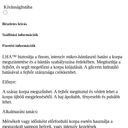
Kívánságlistába
Részletes leírás
Szállítási információk
Fizetési információk
LHA™ biztosítja a finom, intenzív mikro-hámlasztó hatást a korpa
megszüntetése és a hámlás szabályozása érdekében. Megtisztítja a
fejbőrt, és segít megelőzni a korpa kiújulását. A glicerin hidratáló
hatásával a fejbőr szárazsága csökkenhet.
Előnye:
A száraz korpa megszűnhet. A fejbőr megtisztul és védett lehet a
korpa újbóli megjelenésétől. A haj ápoltabb, fényesebb és puhább
lehet.
Alkalmazási tanács:
Mérsékelt vagy időnként előrforduló korpa esetén használja a
megszokott sampon helyett, vagy intenzív kezelések