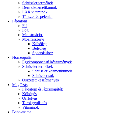
Schüssler termékek
Dermokozmetikumok
LXR vitaminok
Tápszer és pelenka
Fájdalom
Fej
Fog
Menstruációs
Mozgásszervi
Külsőleg
Belsőleg
Sportoláshoz
Homeopátia
Egykomponensű készítmények
Schüssler termékek
Schüssler kozmetikumok
Schüssler sók
Összetett készítmények
Megfázás
Fájdalom és lázcsillapítók
Köhögés
Orrfolyás
Torokgyulladás
Vitaminok
Baba-mama