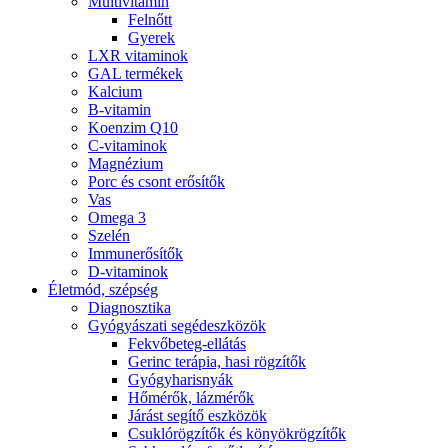
Multivitamin
Felnőtt
Gyerek
LXR vitaminok
GAL termékek
Kalcium
B-vitamin
Koenzim Q10
C-vitaminok
Magnézium
Porc és csont erősítők
Vas
Omega 3
Szelén
Immunerősítők
D-vitaminok
Életmód, szépség
Diagnosztika
Gyógyászati segédeszközök
Fekvőbeteg-ellátás
Gerinc terápia, hasi rögzítők
Gyógyharisnyák
Hőmérők, lázmérők
Járást segítő eszközök
Csuklórögzítők és könyökrögzítők