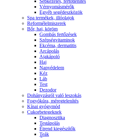
Sebkezelés, fertőtlenítés
Vérnyomásmérők
Egyéb segédeszközök
Spa termékek, illóolajok
Reformélelmiszerek
Bőr, haj, köröm
Gombás fertőzések
Szépségvitaminok
Ekcéma, dermatitis
Arcápolás
Ajakápoló
Haj
Napvédelem
Kéz
Láb
Test
Dezodor
Dohányzásról való leszokás
Fogyókúra, méregtelenítés
Kínai gyógymód
Cukorbetegeknek
Diagnosztika
Testápolás
É́trend kiegészítők
Teák