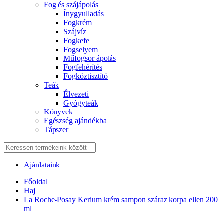
Fog és szájápolás
Í́nygyulladás
Fogkrém
Szájvíz
Fogkefe
Fogselyem
Műfogsor ápolás
Fogfehérítés
Fogköztisztító
Teák
É́lvezeti
Gyógyteák
Könyvek
Egészség ajándékba
Tápszer
Ajánlataink
Főoldal
Haj
La Roche-Posay Kerium krém sampon száraz korpa ellen 200
ml