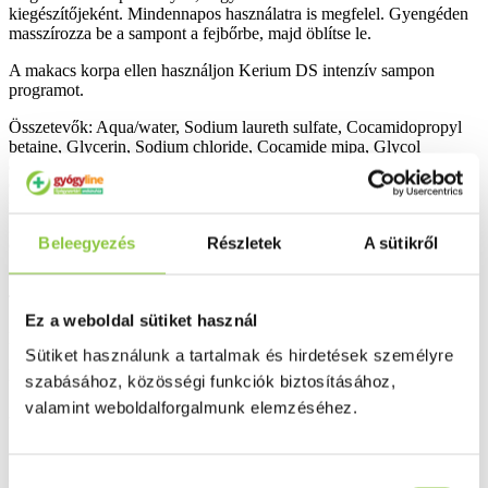
kiegészítőjeként. Mindennapos használatra is megfelel. Gyengéden
masszírozza be a sampont a fejbőrbe, majd öblítse le.
A makacs korpa ellen használjon Kerium DS intenzív sampon
programot.
Összetevők: Aqua/water, Sodium laureth sulfate, Cocamidopropyl
betaine, Glycerin, Sodium chloride, Cocamide mipa, Glycol
distearate, Arginine, Capryloyl glycine, Capryloyl salicylic acid,
Carbomer, Citric acid, Disodium cocoamphodiacetate, Disodium
ricinoleamido mea-sulfosuccinate, Glyceryl laurate, Hexylene
glycol, Iodopropynyl butylcarbamate, Isopropanolamine, Piroctone
Beleegyezés
Részletek
A sütikről
olamine, Polyquaternium-10, Salicylic acid, Sodium benzoate,
Sodium hydroxide, Parfum/fragrance.
Tárolás: szobahőmérséklet.
Ez a weboldal sütiket használ
Felbontás után minőségét megőrzi: 12 hónap.
Sütiket használunk a tartalmak és hirdetések személyre
Kiszerelés: 200 ml.
szabásához, közösségi funkciók biztosításához,
valamint weboldalforgalmunk elemzéséhez.
Amennyiben szembe kerül, azonnal öblítse ki bő vízzel.
Hozzájárulás
Bővebben ...