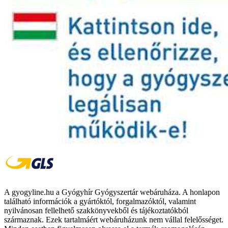
A gyogyline.hu a Gyógyhír Gyógyszertár webáruháza. A honlapon
található információk a gyártóktól, forgalmazóktól, valamint
nyilvánosan fellelhető szakkönyvekből és tájékoztatókból
származnak. Ezek tartalmáért webáruházunk nem vállal felelősséget.