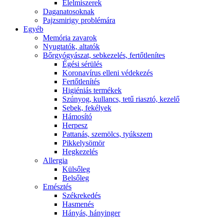
É́lelmiszerek
Daganatosoknak
Pajzsmirigy problémára
Egyéb
Memória zavarok
Nyugtatók, altatók
Bőrgyógyászat, sebkezelés, fertőtlenítes
É́gési sérülés
Koronavírus elleni védekezés
Fertőtlenítés
Higiéniás termékek
Szúnyog, kullancs, tetű riasztó, kezelő
Sebek, fekélyek
Hámosító
Herpesz
Pattanás, szemölcs, tyúkszem
Pikkelysömör
Hegkezelés
Allergia
Külsőleg
Belsőleg
Emésztés
Székrekedés
Hasmenés
Hányás, hányinger