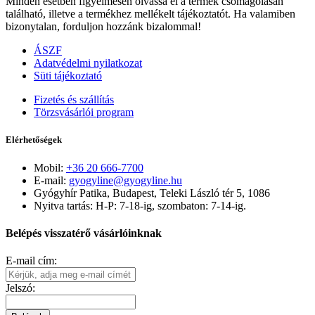
Minden esetben figyelmesen olvassa el a termék csomagolásán
található, illetve a termékhez mellékelt tájékoztatót. Ha valamiben
bizonytalan, forduljon hozzánk bizalommal!
ÁSZF
Adatvédelmi nyilatkozat
Süti tájékoztató
Fizetés és szállítás
Törzsvásárlói program
Elérhetőségek
Mobil:
+36 20 666-7700
E-mail:
gyogyline@gyogyline.hu
Gyógyhír Patika, Budapest, Teleki László tér 5, 1086
Nyitva tartás: H-P: 7-18-ig, szombaton: 7-14-ig.
Belépés visszatérő vásárlóinknak
E-mail cím:
Jelszó: