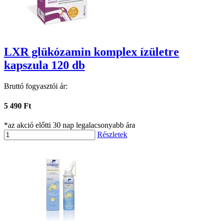
LXR glükózamin komplex ízületre
kapszula 120 db
Bruttó fogyasztói ár:
5 490 Ft
*az akció előtti 30 nap legalacsonyabb ára
Részletek