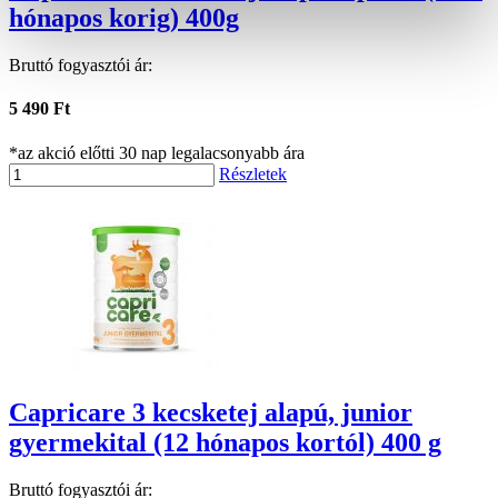
hónapos korig) 400g
Bruttó fogyasztói ár:
5 490 Ft
*az akció előtti 30 nap legalacsonyabb ára
Részletek
Capricare 3 kecsketej alapú, junior
gyermekital (12 hónapos kortól) 400 g
Bruttó fogyasztói ár: