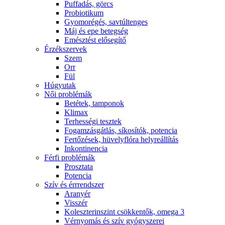
Puffadás, görcs
Probiotikum
Gyomorégés, savtúltenges
Máj és epe betegség
Emésztést elősegítő
Érzékszervek
Szem
Orr
Fül
Húgyutak
Női problémák
Betétek, tamponok
Klimax
Terhességi tesztek
Fogamzásgátlás, síkosítók, potencia
Fertőzések, hüvelyflóra helyreállítás
Inkontinencia
Férfi problémák
Prosztata
Potencia
Szív és érrrendszer
Aranyér
Visszér
Koleszterinszint csökkentők, omega 3
Vérnyomás és szív gyógyszerei