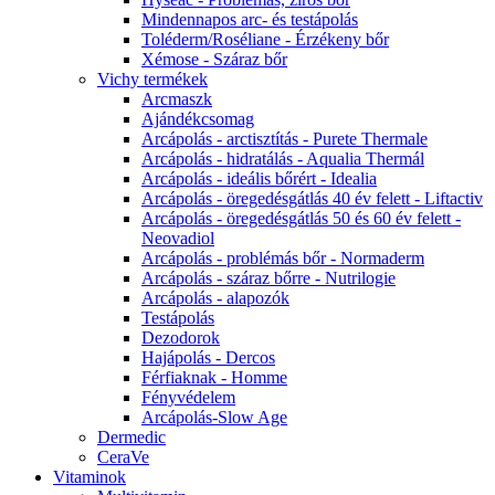
Mindennapos arc- és testápolás
Toléderm/Roséliane - Érzékeny bőr
Xémose - Száraz bőr
Vichy termékek
Arcmaszk
Ajándékcsomag
Arcápolás - arctisztítás - Purete Thermale
Arcápolás - hidratálás - Aqualia Thermál
Arcápolás - ideális bőrért - Idealia
Arcápolás - öregedésgátlás 40 év felett - Liftactiv
Arcápolás - öregedésgátlás 50 és 60 év felett -
Neovadiol
Arcápolás - problémás bőr - Normaderm
Arcápolás - száraz bőrre - Nutrilogie
Arcápolás - alapozók
Testápolás
Dezodorok
Hajápolás - Dercos
Férfiaknak - Homme
Fényvédelem
Arcápolás-Slow Age
Dermedic
CeraVe
Vitaminok