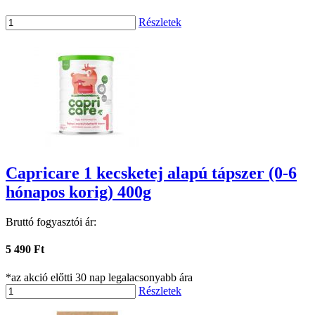
Részletek
Capricare 1 kecsketej alapú tápszer (0-6
hónapos korig) 400g
Bruttó fogyasztói ár:
5 490 Ft
*az akció előtti 30 nap legalacsonyabb ára
Részletek