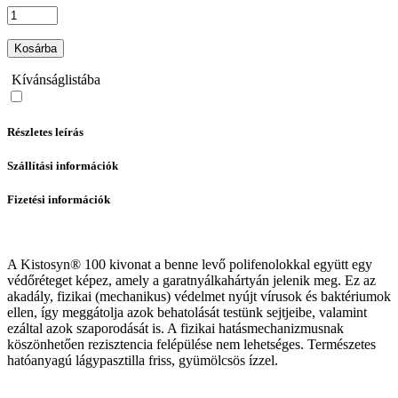
Kosárba
Kívánságlistába
Részletes leírás
Szállítási információk
Fizetési információk
A Kistosyn® 100 kivonat a benne levő polifenolokkal együtt egy
védőréteget képez, amely a garatnyálkahártyán jelenik meg. Ez az
akadály, fizikai (mechanikus) védelmet nyújt vírusok és baktériumok
ellen, így meggátolja azok behatolását testünk sejtjeibe, valamint
ezáltal azok szaporodását is. A fizikai hatásmechanizmusnak
köszönhetően rezisztencia felépülése nem lehetséges. Természetes
hatóanyagú lágypasztilla friss, gyümölcsös ízzel.