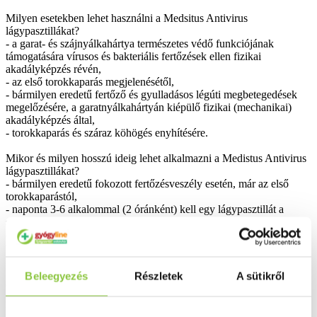
Milyen esetekben lehet használni a Medsitus Antivirus
lágypasztillákat?
- a garat- és szájnyálkahártya természetes védő funkciójának
támogatására vírusos és bakteriális fertőzések ellen fizikai
akadályképzés révén,
- az első torokkaparás megjelenésétől,
- bármilyen eredetű fertőző és gyulladásos légúti megbetegedések
megelőzésére, a garatnyálkahártyán kiépülő fizikai (mechanikai)
akadályképzés által,
- torokkaparás és száraz köhögés enyhítésére.
Mikor és milyen hosszú ideig lehet alkalmazni a Medistus Antivirus
lágypasztillákat?
- bármilyen eredetű fokozott fertőzésveszély esetén, már az első
torokkaparástól,
- naponta 3-6 alkalommal (2 óránként) kell egy lágypasztillát a
szájban szopogatva elfogyasztani,
- amennyiben a kezelés megkezdését követő 2-3 napon belül nem
tapasztal javulást, vagy a tünetek jelentősen erősödtek (mint pl. 38
fokos láz fellépése), forduljon kezelőorvosához.
Beleegyezés
Részletek
A sütikről
Összetevők:
Hatóanyag: gumiarábikum, Kistosyn® 100 kivonat
Egyéb összetevők: maltit, szorbit, tisztított víz, aszkorbinsav,