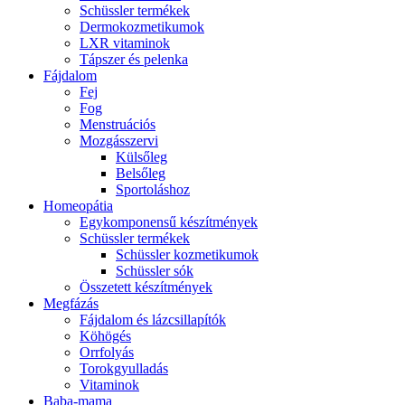
Schüssler termékek
Dermokozmetikumok
LXR vitaminok
Tápszer és pelenka
Fájdalom
Fej
Fog
Menstruációs
Mozgásszervi
Külsőleg
Belsőleg
Sportoláshoz
Homeopátia
Egykomponensű készítmények
Schüssler termékek
Schüssler kozmetikumok
Schüssler sók
Összetett készítmények
Megfázás
Fájdalom és lázcsillapítók
Köhögés
Orrfolyás
Torokgyulladás
Vitaminok
Baba-mama