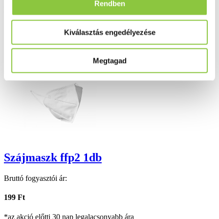
Rendben
Folyamatos akciók
Kiválasztás engedélyezése
Ezek is érdekelhetik Önt
Megtagad
Szájmaszk ffp2 1db
Bruttó fogyasztói ár:
199 Ft
*az akció előtti 30 nap legalacsonyabb ára