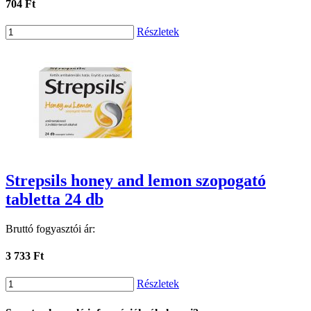
704 Ft
Részletek
Strepsils honey and lemon szopogató
tabletta 24 db
Bruttó fogyasztói ár:
3 733 Ft
Részletek