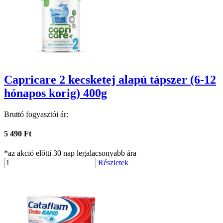
Capricare 2 kecsketej alapú tápszer (6-12
hónapos korig) 400g
Bruttó fogyasztói ár:
5 490 Ft
*az akció előtti 30 nap legalacsonyabb ára
Részletek