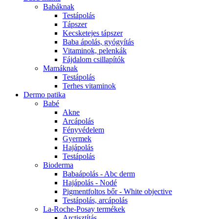
Babáknak
Testápolás
Tápszer
Kecsketejes tápszer
Baba ápolás, gyógyítás
Vitaminok, pelenkák
Fájdalom csillapítók
Mamáknak
Testápolás
Terhes vitaminok
Dermo patika
Babé
Akne
Arcápolás
Fényvédelem
Gyermek
Hajápolás
Testápolás
Bioderma
Babaápolás - Abc derm
Hajápolás - Nodé
Pigmentfoltos bőr - White objective
Testápolás, arcápolás
La-Roche-Posay termékek
Arctisztítás