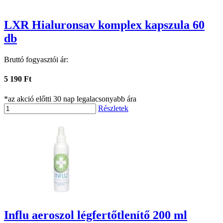
LXR Hialuronsav komplex kapszula 60
db
Bruttó fogyasztói ár:
5 190 Ft
*az akció előtti 30 nap legalacsonyabb ára
Részletek
Influ aeroszol légfertőtlenítő 200 ml