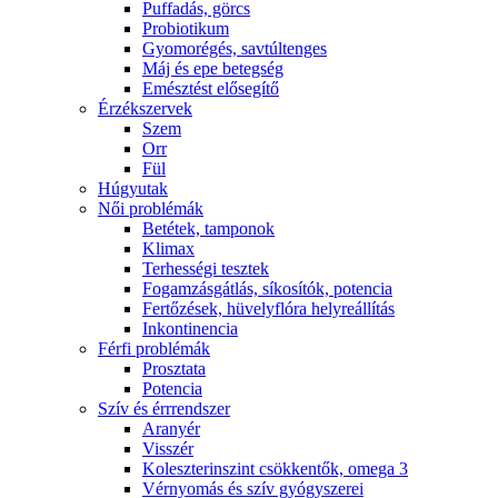
Puffadás, görcs
Probiotikum
Gyomorégés, savtúltenges
Máj és epe betegség
Emésztést elősegítő
Érzékszervek
Szem
Orr
Fül
Húgyutak
Női problémák
Betétek, tamponok
Klimax
Terhességi tesztek
Fogamzásgátlás, síkosítók, potencia
Fertőzések, hüvelyflóra helyreállítás
Inkontinencia
Férfi problémák
Prosztata
Potencia
Szív és érrrendszer
Aranyér
Visszér
Koleszterinszint csökkentők, omega 3
Vérnyomás és szív gyógyszerei