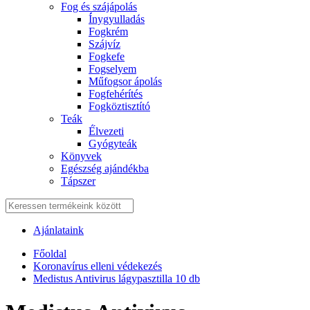
Fog és szájápolás
Í́nygyulladás
Fogkrém
Szájvíz
Fogkefe
Fogselyem
Műfogsor ápolás
Fogfehérítés
Fogköztisztító
Teák
É́lvezeti
Gyógyteák
Könyvek
Egészség ajándékba
Tápszer
Ajánlataink
Főoldal
Koronavírus elleni védekezés
Medistus Antivirus lágypasztilla 10 db