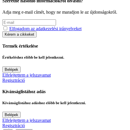
Szeretne hasonló információkról olvasni?
Adja meg e-mail címét, hogy ne maradjon le az újdonságokról.
Elfogadom az adatkezelési irányelveket
Kérem a cikkeket
Termék értékelése
Értékeléshez előbb be kell jelentkezni.
Belépek
Elfelejtettem a jelszavamat
Regisztráció
Kívánságlistához adás
Kívánságlistához adáshoz előbb be kell jelentkezni.
Belépek
Elfelejtettem a jelszavamat
Regisztráció