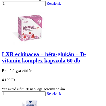
Részletek
LXR echinacea + béta-glükán + D-
vitamin komplex kapszula 60 db
Bruttó fogyasztói ár:
4 190 Ft
*az akció előtti 30 nap legalacsonyabb ára
Részletek