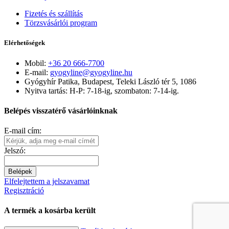
Fizetés és szállítás
Törzsvásárlói program
Elérhetőségek
Mobil:
+36 20 666-7700
E-mail:
gyogyline@gyogyline.hu
Gyógyhír Patika, Budapest, Teleki László tér 5, 1086
Nyitva tartás: H-P: 7-18-ig, szombaton: 7-14-ig.
Belépés visszatérő vásárlóinknak
E-mail cím:
Jelszó:
Belépek
Elfelejtettem a jelszavamat
Regisztráció
A termék a kosárba került