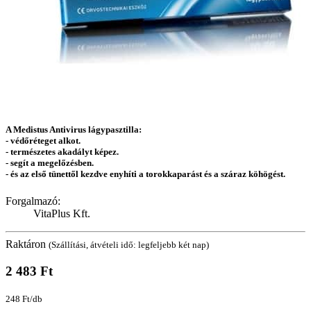
A Medistus Antivirus lágypasztilla:
- védőréteget alkot.
- természetes akadályt képez.
- segít a megelőzésben.
- és az első tünettől kezdve enyhíti a torokkaparást és a száraz köhögést.
Forgalmazó:
VitaPlus Kft.
Raktáron
(Szállítási, átvételi idő: legfeljebb két nap)
2 483 Ft
248 Ft/db