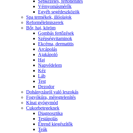
Sebkezelés, fertőtlenítés
Vérnyomásmérők
Egyéb segédeszközök
Spa termékek, illóolajok
Reformélelmiszerek
Bőr, haj, köröm
Gombás fertőzések
Szépségvitaminok
Ekcéma, dermatitis
Arcápolás
Ajakápoló
Haj
Napvédelem
Kéz
Láb
Test
Dezodor
Dohányzásról való leszokás
Fogyókúra, méregtelenítés
Kínai gyógymód
Cukorbetegeknek
Diagnosztika
Testápolás
É́trend kiegészítők
Teák