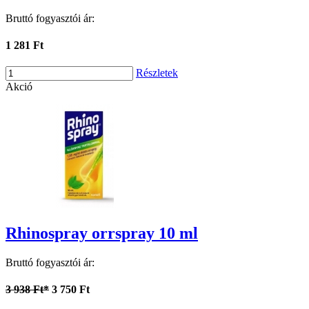
Bruttó fogyasztói ár:
1 281 Ft
Részletek
Akció
Rhinospray orrspray 10 ml
Bruttó fogyasztói ár:
3 938 Ft*
3 750 Ft