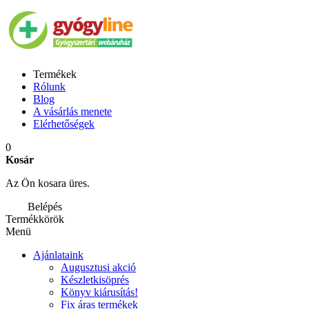
Termékek
Rólunk
Blog
A vásárlás menete
Elérhetőségek
0
Kosár
Az Ön kosara üres.
Belépés
Termékkörök
Menü
Ajánlataink
Augusztusi akció
Készletkisöprés
Könyv kiárusítás!
Fix áras termékek