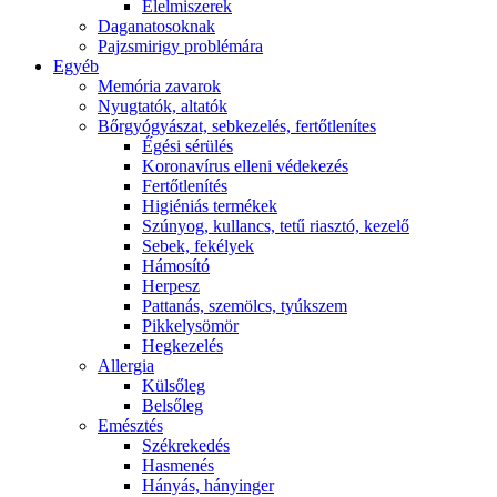
É́lelmiszerek
Daganatosoknak
Pajzsmirigy problémára
Egyéb
Memória zavarok
Nyugtatók, altatók
Bőrgyógyászat, sebkezelés, fertőtlenítes
É́gési sérülés
Koronavírus elleni védekezés
Fertőtlenítés
Higiéniás termékek
Szúnyog, kullancs, tetű riasztó, kezelő
Sebek, fekélyek
Hámosító
Herpesz
Pattanás, szemölcs, tyúkszem
Pikkelysömör
Hegkezelés
Allergia
Külsőleg
Belsőleg
Emésztés
Székrekedés
Hasmenés
Hányás, hányinger