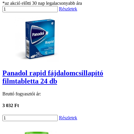
*az akció előtti 30 nap legalacsonyabb ára
Részletek
Panadol rapid fájdalomcsillapító
filmtabletta 24 db
Bruttó fogyasztói ár:
3 032 Ft
Részletek