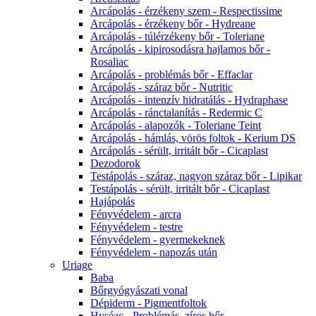
Arcápolás - érzékeny szem - Respectissime
Arcápolás - érzékeny bőr - Hydreane
Arcápolás - túlérzékeny bőr - Toleriane
Arcápolás - kipirosodásra hajlamos bőr -
Rosaliac
Arcápolás - problémás bőr - Effaclar
Arcápolás - száraz bőr - Nutritic
Arcápolás - intenzív hidratálás - Hydraphase
Arcápolás - ránctalanítás - Redermic C
Arcápolás - alapozók - Toleriane Teint
Arcápolás - hámlás, vörös foltok - Kerium DS
Arcápolás - sérült, irritált bőr - Cicaplast
Dezodorok
Testápolás - száraz, nagyon száraz bőr - Lipikar
Testápolás - sérült, irritált bőr - Cicaplast
Hajápolás
Fényvédelem - arcra
Fényvédelem - testre
Fényvédelem - gyermekeknek
Fényvédelem - napozás után
Uriage
Baba
Bőrgyógyászati vonal
Dépiderm - Pigmentfoltok
Hyséac - Problémás, zíros bőr