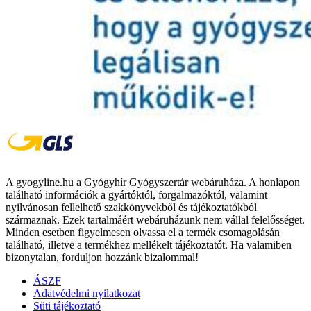
A gyogyline.hu a Gyógyhír Gyógyszertár webáruháza. A honlapon
található információk a gyártóktól, forgalmazóktól, valamint
nyilvánosan fellelhető szakkönyvekből és tájékoztatókból
származnak. Ezek tartalmáért webáruházunk nem vállal felelősséget.
Minden esetben figyelmesen olvassa el a termék csomagolásán
található, illetve a termékhez mellékelt tájékoztatót. Ha valamiben
bizonytalan, forduljon hozzánk bizalommal!
ÁSZF
Adatvédelmi nyilatkozat
Süti tájékoztató