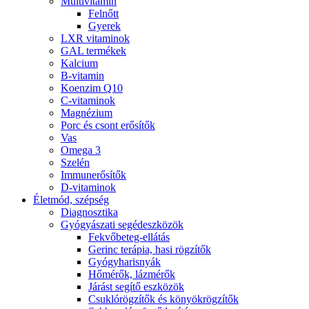
Multivitamin
Felnőtt
Gyerek
LXR vitaminok
GAL termékek
Kalcium
B-vitamin
Koenzim Q10
C-vitaminok
Magnézium
Porc és csont erősítők
Vas
Omega 3
Szelén
Immunerősítők
D-vitaminok
Életmód, szépség
Diagnosztika
Gyógyászati segédeszközök
Fekvőbeteg-ellátás
Gerinc terápia, hasi rögzítők
Gyógyharisnyák
Hőmérők, lázmérők
Járást segítő eszközök
Csuklórögzítők és könyökrögzítők