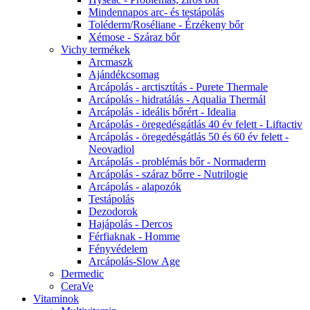
Mindennapos arc- és testápolás
Toléderm/Roséliane - Érzékeny bőr
Xémose - Száraz bőr
Vichy termékek
Arcmaszk
Ajándékcsomag
Arcápolás - arctisztítás - Purete Thermale
Arcápolás - hidratálás - Aqualia Thermál
Arcápolás - ideális bőrért - Idealia
Arcápolás - öregedésgátlás 40 év felett - Liftactiv
Arcápolás - öregedésgátlás 50 és 60 év felett -
Neovadiol
Arcápolás - problémás bőr - Normaderm
Arcápolás - száraz bőrre - Nutrilogie
Arcápolás - alapozók
Testápolás
Dezodorok
Hajápolás - Dercos
Férfiaknak - Homme
Fényvédelem
Arcápolás-Slow Age
Dermedic
CeraVe
Vitaminok