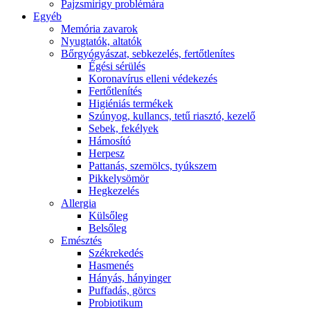
Pajzsmirigy problémára
Egyéb
Memória zavarok
Nyugtatók, altatók
Bőrgyógyászat, sebkezelés, fertőtlenítes
É́gési sérülés
Koronavírus elleni védekezés
Fertőtlenítés
Higiéniás termékek
Szúnyog, kullancs, tetű riasztó, kezelő
Sebek, fekélyek
Hámosító
Herpesz
Pattanás, szemölcs, tyúkszem
Pikkelysömör
Hegkezelés
Allergia
Külsőleg
Belsőleg
Emésztés
Székrekedés
Hasmenés
Hányás, hányinger
Puffadás, görcs
Probiotikum