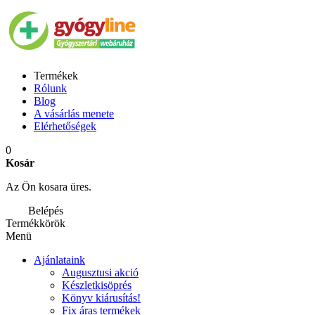
Termékek
Rólunk
Blog
A vásárlás menete
Elérhetőségek
0
Kosár
Az Ön kosara üres.
Belépés
Termékkörök
Menü
Ajánlataink
Augusztusi akció
Készletkisöprés
Könyv kiárusítás!
Fix áras termékek