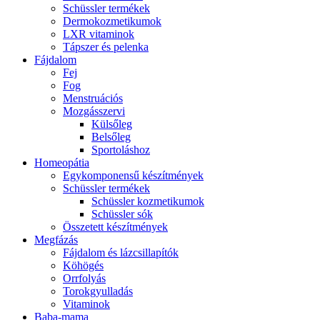
Schüssler termékek
Dermokozmetikumok
LXR vitaminok
Tápszer és pelenka
Fájdalom
Fej
Fog
Menstruációs
Mozgásszervi
Külsőleg
Belsőleg
Sportoláshoz
Homeopátia
Egykomponensű készítmények
Schüssler termékek
Schüssler kozmetikumok
Schüssler sók
Összetett készítmények
Megfázás
Fájdalom és lázcsillapítók
Köhögés
Orrfolyás
Torokgyulladás
Vitaminok
Baba-mama