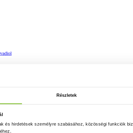
ovadiol
Részletek
ál
mak és hirdetések személyre szabásához, közösségi funkciók biz
séhez.