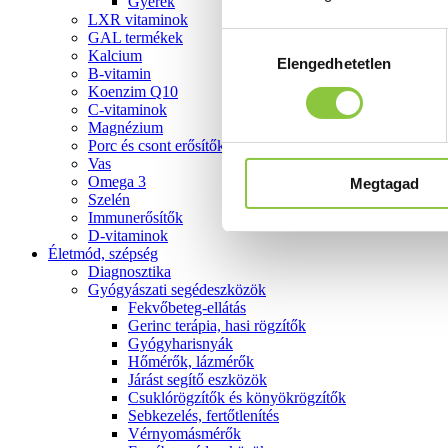
Gyerek
LXR vitaminok
GAL termékek
Hozzájárulás
Kalcium
Elengedhetetlen
kiválasztása
B-vitamin
Koenzim Q10
C-vitaminok
Magnézium
Porc és csont erősítők
Vas
Omega 3
Megtagad
Szelén
Immunerősítők
D-vitaminok
Életmód, szépség
Diagnosztika
Gyógyászati segédeszközök
Fekvőbeteg-ellátás
Gerinc terápia, hasi rögzítők
Gyógyharisnyák
Hőmérők, lázmérők
Járást segítő eszközök
Csuklórögzítők és könyökrögzítők
Sebkezelés, fertőtlenítés
Vérnyomásmérők