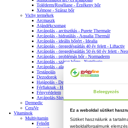
Toléderm/Roséliane - Érzékeny bőr
Xémose - Száraz bőr
Vichy termékek
Arcmaszk
Ajándékcsomag
Arcápolás - arctisztítás - Purete Thermale
Arcápolás - hidratálás - Aqualia Thermál
Arcápolás - ideális bőrért - Idealia
Arcápolás - öregedésgátlás 40 év felett - Liftactiv
Arcápolás - öregedésgátlás 50 és 60 év felett - Ne
Arcápolás - problémás bőr - Normaderm
Arcápolás - száraz bőrre - Nutrilogie
Arcápolás - alapozók
Testápolás
Dezodorok
Hajápolás - Dercos
Férfiaknak - Homme
Beleegyezés
Fényvédelem
Arcápolás-Slow Age
Dermedic
CeraVe
Ez a weboldal sütiket haszn
Vitaminok
Multivitamin
Sütiket használunk a tartal
Felnőtt
weboldalforgalmunk elemzé