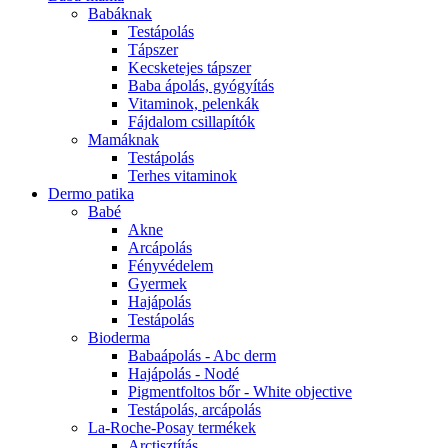
Babáknak
Testápolás
Tápszer
Kecsketejes tápszer
Baba ápolás, gyógyítás
Vitaminok, pelenkák
Fájdalom csillapítók
Mamáknak
Testápolás
Terhes vitaminok
Dermo patika
Babé
Akne
Arcápolás
Fényvédelem
Gyermek
Hajápolás
Testápolás
Bioderma
Babaápolás - Abc derm
Hajápolás - Nodé
Pigmentfoltos bőr - White objective
Testápolás, arcápolás
La-Roche-Posay termékek
Arctisztítás