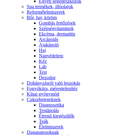
Egyéb segédeszközök
Spa termékek, illóolajok
Reformélelmiszerek
Bőr, haj, köröm
Gombás fertőzések
Szépségvitaminok
Ekcéma, dermatitis
Arcápolás
Ajakápoló
Haj
Napvédelem
Kéz
Láb
Test
Dezodor
Dohányzásról való leszokás
Fogyókúra, méregtelenítés
Kínai gyógymód
Cukorbetegeknek
Diagnosztika
Testápolás
É́trend kiegészítők
Teák
É́lelmiszerek
Daganatosoknak