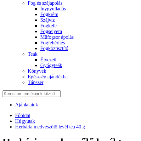
Fog és szájápolás
Í́nygyulladás
Fogkrém
Szájvíz
Fogkefe
Fogselyem
Műfogsor ápolás
Fogfehérítés
Fogköztisztító
Teák
É́lvezeti
Gyógyteák
Könyvek
Egészség ajándékba
Tápszer
Ajánlataink
Főoldal
Húgyutak
Herbária medveszőlő levél tea 40 g