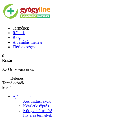
Termékek
Rólunk
Blog
A vásárlás menete
Elérhetőségek
0
Kosár
Az Ön kosara üres.
Belépés
Termékkörök
Menü
Ajánlataink
Augusztusi akció
Készletkisöprés
Könyv kiárusítás!
Fix áras termékek