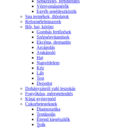
Sebkezelés, fertőtlenítés
Vérnyomásmérők
Egyéb segédeszközök
Spa termékek, illóolajok
Reformélelmiszerek
Bőr, haj, köröm
Gombás fertőzések
Szépségvitaminok
Ekcéma, dermatitis
Arcápolás
Ajakápoló
Haj
Napvédelem
Kéz
Láb
Test
Dezodor
Dohányzásról való leszokás
Fogyókúra, méregtelenítés
Kínai gyógymód
Cukorbetegeknek
Diagnosztika
Testápolás
É́trend kiegészítők
Teák