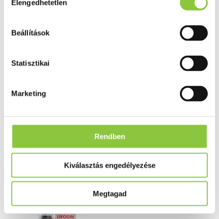
Elengedhetetlen
kiválasztása
Beállítások
Statisztikai
Marketing
Adamo mezei zsurlófű tea 50 g
Rendben
Bruttó fogyasztói ár:
352 Ft
Kiválasztás engedélyezése
Részletek
Megtagad