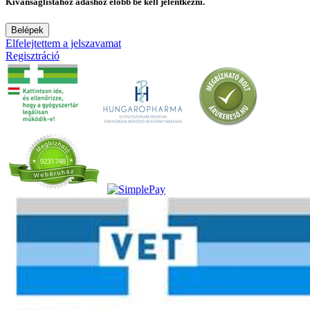
Kívánságlistához adáshoz előbb be kell jelentkezni.
Belépek
Elfelejtettem a jelszavamat
Regisztráció