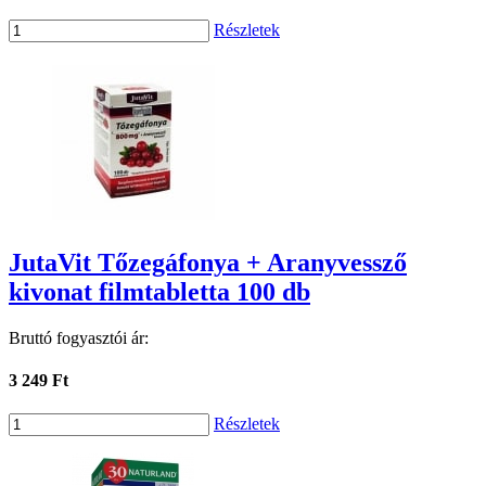
Részletek
JutaVit Tőzegáfonya + Aranyvessző
kivonat filmtabletta 100 db
Bruttó fogyasztói ár:
3 249 Ft
Részletek