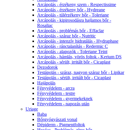
Arcápolás - érzékeny szem - Respectissime
Arcápolás - érzékeny bőr - Hydreane
Arcápolás - túlérzékeny bőr - Toleriane
Arcápolás - kipirosodásra hajlamos bőr -
Rosaliac
Arcápolás - problémás bőr - Effaclar
Arcápolás - száraz bőr - Nutritic
Arcápolás - intenzív hidratálás - Hydraphase
Arcápolás - ránctalanítás - Redermic C
Arcápolás - alapozók - Toleriane Teint
Arcápolás - hámlás, vörös foltok - Kerium DS
Arcápolás - sérült, irritált bőr - Cicaplast
Dezodorok
Testápolás - száraz, nagyon száraz bőr - Lipikar
Testápolás - sérült, irritált bőr - Cicaplast
Hajápolás
Fényvédelem - arcra
Fényvédelem - testre
Fényvédelem - gyermekeknek
Fényvédelem - napozás után
Uriage
Baba
Bőrgyógyászati vonal
Dépiderm - Pigmentfoltok
Hyséac - Problémás, zíros bőr