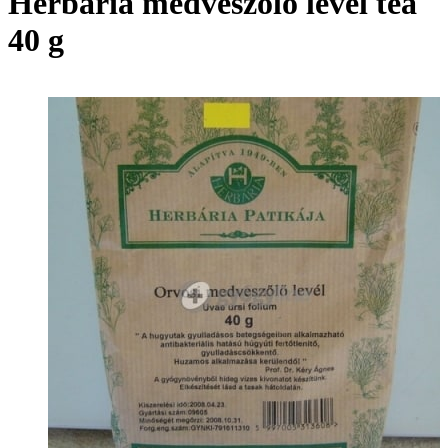
Herbária medveszőlő levél tea
40 g