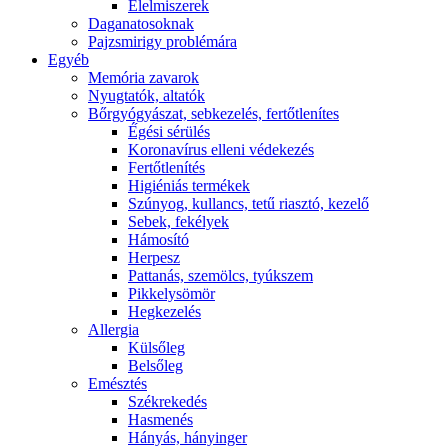
É́lelmiszerek
Daganatosoknak
Pajzsmirigy problémára
Egyéb
Memória zavarok
Nyugtatók, altatók
Bőrgyógyászat, sebkezelés, fertőtlenítes
É́gési sérülés
Koronavírus elleni védekezés
Fertőtlenítés
Higiéniás termékek
Szúnyog, kullancs, tetű riasztó, kezelő
Sebek, fekélyek
Hámosító
Herpesz
Pattanás, szemölcs, tyúkszem
Pikkelysömör
Hegkezelés
Allergia
Külsőleg
Belsőleg
Emésztés
Székrekedés
Hasmenés
Hányás, hányinger