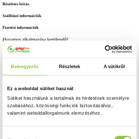
Részletes leírás
Szállítási információk
Fizetési információk
Huzamos alkalmazása kerülendő!
1 teáskanál (2 g) drogot 1,5 dl hideg vízzel leöntünk, majd 6-12
óráig állni hagyjuk. Napi adagja 10 gramm. Készíthetünk belőle
forrázatot is, de hideg vizes áztatással minimálisra csökkenthetjük a
Beleegyezés
Részletek
A sütikről
májat megterhelő anyagok kioldódásának mértékét.
Bővebben ...
Ingyenes szállítás 18 000 Ft felett
Ez a weboldal sütiket használ
Sütiket használunk a tartalmak és hirdetések személyre
Minőségellenőrzött termékek
szabásához, közösségi funkciók biztosításához,
Valós gyógyszertári háttér
valamint weboldalforgalmunk elemzéséhez.
Folyamatos akciók
Hozzájárulás
Ezek is érdekelhetik Önt