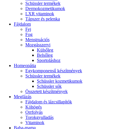
Schüssler termékek
Dermokozmetikumok
LXR vitaminok
Tápszer és pelenka
Fájdalom
Fej
Fog
Menstruációs
Mozgásszervi
Külsőleg
Belsőleg
Sportoláshoz
Homeopátia
Egykomponensű készítmények
Schüssler termékek
Schüssler kozmetikumok
Schüssler sók
Összetett készítmények
Megfázás
Fájdalom és lázcsillapítók
Köhögés
Orrfolyás
Torokgyulladás
Vitaminok
Baba-mama