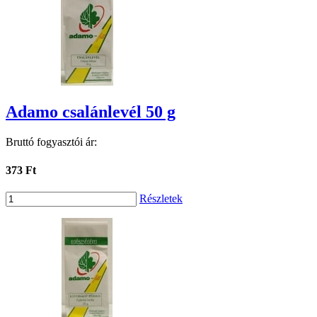
Adamo csalánlevél 50 g
Bruttó fogyasztói ár:
373 Ft
Részletek