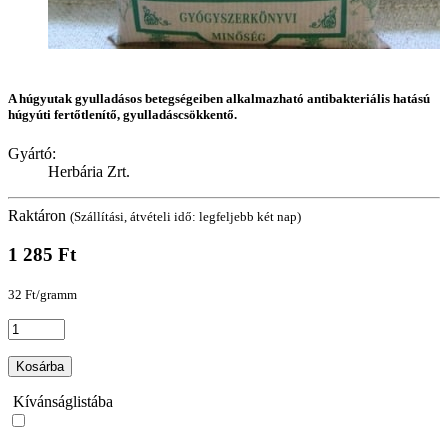
A húgyutak gyulladásos betegségeiben alkalmazható antibakteriális hatású
húgyúti fertőtlenítő, gyulladáscsökkentő.
Gyártó:
Herbária Zrt.
Raktáron
(Szállítási, átvételi idő: legfeljebb két nap)
1 285 Ft
32 Ft/gramm
Kosárba
Kívánságlistába