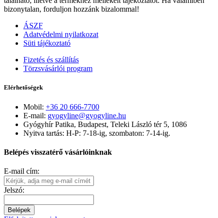
található, illetve a termékhez mellékelt tájékoztatót. Ha valamiben
bizonytalan, forduljon hozzánk bizalommal!
ÁSZF
Adatvédelmi nyilatkozat
Süti tájékoztató
Fizetés és szállítás
Törzsvásárlói program
Elérhetőségek
Mobil:
+36 20 666-7700
E-mail:
gyogyline@gyogyline.hu
Gyógyhír Patika, Budapest, Teleki László tér 5, 1086
Nyitva tartás: H-P: 7-18-ig, szombaton: 7-14-ig.
Belépés visszatérő vásárlóinknak
E-mail cím:
Jelszó:
Belépek