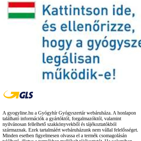
A gyogyline.hu a Gyógyhír Gyógyszertár webáruháza. A honlapon
található információk a gyártóktól, forgalmazóktól, valamint
nyilvánosan fellelhető szakkönyvekből és tájékoztatókból
származnak. Ezek tartalmáért webáruházunk nem vállal felelősséget.
Minden esetben figyelmesen olvassa el a termék csomagolásán