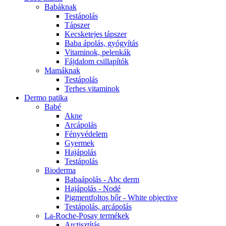
Babáknak
Testápolás
Tápszer
Kecsketejes tápszer
Baba ápolás, gyógyítás
Vitaminok, pelenkák
Fájdalom csillapítók
Mamáknak
Testápolás
Terhes vitaminok
Dermo patika
Babé
Akne
Arcápolás
Fényvédelem
Gyermek
Hajápolás
Testápolás
Bioderma
Babaápolás - Abc derm
Hajápolás - Nodé
Pigmentfoltos bőr - White objective
Testápolás, arcápolás
La-Roche-Posay termékek
Arctisztítás