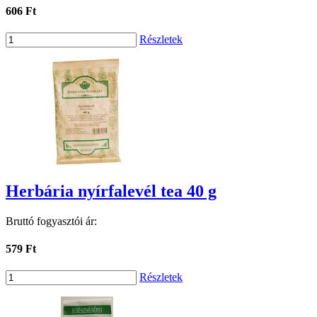
606 Ft
Részletek
Herbária nyírfalevél tea 40 g
Bruttó fogyasztói ár:
579 Ft
Részletek