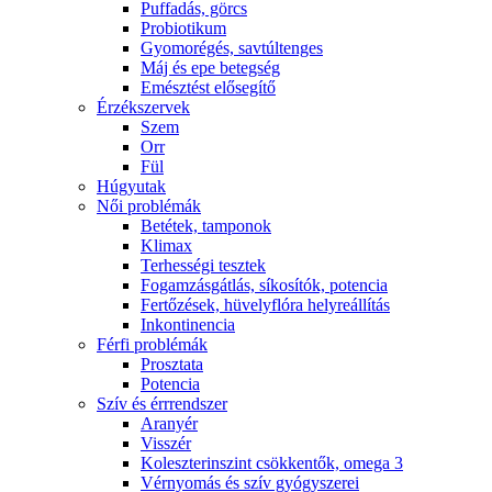
Puffadás, görcs
Probiotikum
Gyomorégés, savtúltenges
Máj és epe betegség
Emésztést elősegítő
Érzékszervek
Szem
Orr
Fül
Húgyutak
Női problémák
Betétek, tamponok
Klimax
Terhességi tesztek
Fogamzásgátlás, síkosítók, potencia
Fertőzések, hüvelyflóra helyreállítás
Inkontinencia
Férfi problémák
Prosztata
Potencia
Szív és érrrendszer
Aranyér
Visszér
Koleszterinszint csökkentők, omega 3
Vérnyomás és szív gyógyszerei