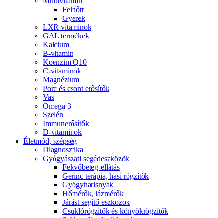
Multivitamin
Felnőtt
Gyerek
LXR vitaminok
GAL termékek
Kalcium
B-vitamin
Koenzim Q10
C-vitaminok
Magnézium
Porc és csont erősítők
Vas
Omega 3
Szelén
Immunerősítők
D-vitaminok
Életmód, szépség
Diagnosztika
Gyógyászati segédeszközök
Fekvőbeteg-ellátás
Gerinc terápia, hasi rögzítők
Gyógyharisnyák
Hőmérők, lázmérők
Járást segítő eszközök
Csuklórögzítők és könyökrögzítők