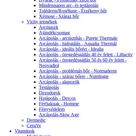
Mindennapos arc- és testápolás
Toléderm/Roséliane - Érzékeny bőr
Xémose - Száraz bőr
Vichy termékek
Arcmaszk
Ajándékcsomag
Arcápolás - arctisztítás - Purete Thermale
Arcápolás - hidratálás - Aqualia Thermál
Arcápolás - ideális bőrért - Idealia
Arcápolás - öregedésgátlás 40 év felett - Liftactiv
Arcápolás - öregedésgátlás 50 és 60 év felett -
Neovadiol
Arcápolás - problémás bőr - Normaderm
Arcápolás - száraz bőrre - Nutrilogie
Arcápolás - alapozók
Testápolás
Dezodorok
Hajápolás - Dercos
Férfiaknak - Homme
Fényvédelem
Arcápolás-Slow Age
Dermedic
CeraVe
Vitaminok