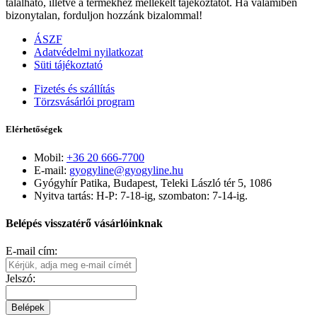
található, illetve a termékhez mellékelt tájékoztatót. Ha valamiben
bizonytalan, forduljon hozzánk bizalommal!
ÁSZF
Adatvédelmi nyilatkozat
Süti tájékoztató
Fizetés és szállítás
Törzsvásárlói program
Elérhetőségek
Mobil:
+36 20 666-7700
E-mail:
gyogyline@gyogyline.hu
Gyógyhír Patika, Budapest, Teleki László tér 5, 1086
Nyitva tartás: H-P: 7-18-ig, szombaton: 7-14-ig.
Belépés visszatérő vásárlóinknak
E-mail cím:
Jelszó:
Belépek