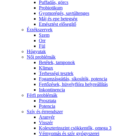
Puffadás, görcs
Probiotikum
Gyomorégés, savtúltenges
Máj és epe betegség
Emésztést elősegítő
Érzékszervek
Szem
Orr
Fül
Húgyutak
Női problémák
Betétek, tamponok
Klimax
Terhességi tesztek
Fogamzásgátlás, síkosítók, potencia
Fertőzések, hüvelyflóra helyreállítás
Inkontinencia
Férfi problémák
Prosztata
Potencia
Szív és érrrendszer
Aranyér
Visszér
Koleszterinszint csökkentők, omega 3
Vérnyomás és szív gyógyszerei