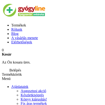
Termékek
Rólunk
Blog
A vásárlás menete
Elérhetőségek
0
Kosár
Az Ön kosara üres.
Belépés
Termékkörök
Menü
Ajánlataink
Augusztusi akció
Készletkisöprés
Könyv kiárusítás!
Fix áras termékek