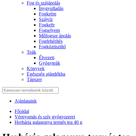
Fog és szájápolás
Í́nygyulladás
Fogkrém
Szájvíz
Fogkefe
Fogselyem
Műfogsor ápolás
Fogfehérítés
Fogköztisztító
Teák
É́lvezeti
Gyógyteák
Könyvek
Egészség ajándékba
Tápszer
Ajánlataink
Főoldal
Vérnyomás és szív gyógyszerei
Herbária galagonya termés tea 40 g