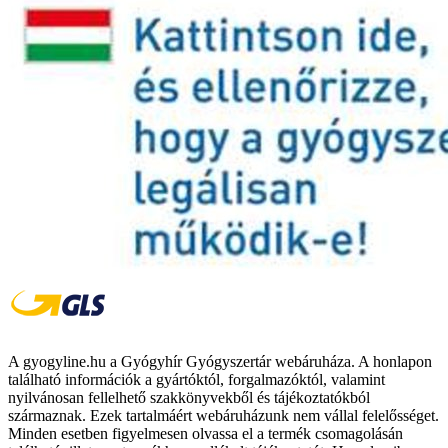
A gyogyline.hu a Gyógyhír Gyógyszertár webáruháza. A honlapon
található információk a gyártóktól, forgalmazóktól, valamint
nyilvánosan fellelhető szakkönyvekből és tájékoztatókból
származnak. Ezek tartalmáért webáruházunk nem vállal felelősséget.
Minden esetben figyelmesen olvassa el a termék csomagolásán