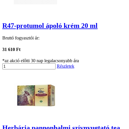
R47-protumol ápoló krém 20 ml
Bruttó fogyasztói ár:
31 610 Ft
*az akció előtti 30 nap legalacsonyabb ára
Részletek
Herbária pannonhalmi szívnyugtató tea