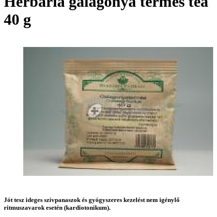
Herbária galagonya termés tea
40 g
Jót tesz ideges szívpanaszok és gyógyszeres kezelést nem igénylő
ritmuszavarok esetén (kardiotonikum).