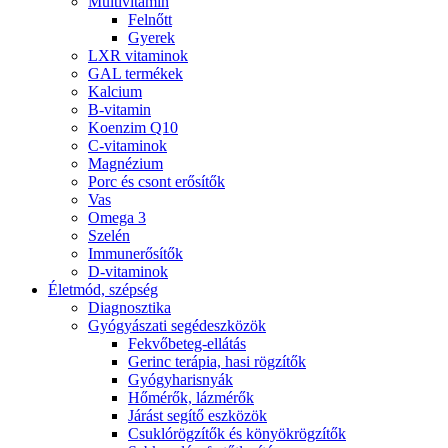
Multivitamin
Felnőtt
Gyerek
LXR vitaminok
GAL termékek
Kalcium
B-vitamin
Koenzim Q10
C-vitaminok
Magnézium
Porc és csont erősítők
Vas
Omega 3
Szelén
Immunerősítők
D-vitaminok
Életmód, szépség
Diagnosztika
Gyógyászati segédeszközök
Fekvőbeteg-ellátás
Gerinc terápia, hasi rögzítők
Gyógyharisnyák
Hőmérők, lázmérők
Járást segítő eszközök
Csuklórögzítők és könyökrögzítők