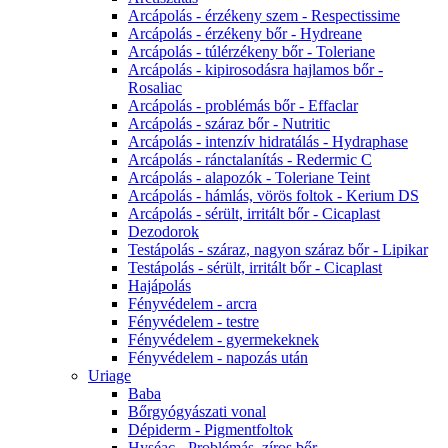
Arcápolás - érzékeny szem - Respectissime
Arcápolás - érzékeny bőr - Hydreane
Arcápolás - túlérzékeny bőr - Toleriane
Arcápolás - kipirosodásra hajlamos bőr -
Rosaliac
Arcápolás - problémás bőr - Effaclar
Arcápolás - száraz bőr - Nutritic
Arcápolás - intenzív hidratálás - Hydraphase
Arcápolás - ránctalanítás - Redermic C
Arcápolás - alapozók - Toleriane Teint
Arcápolás - hámlás, vörös foltok - Kerium DS
Arcápolás - sérült, irritált bőr - Cicaplast
Dezodorok
Testápolás - száraz, nagyon száraz bőr - Lipikar
Testápolás - sérült, irritált bőr - Cicaplast
Hajápolás
Fényvédelem - arcra
Fényvédelem - testre
Fényvédelem - gyermekeknek
Fényvédelem - napozás után
Uriage
Baba
Bőrgyógyászati vonal
Dépiderm - Pigmentfoltok
Hyséac - Problémás, zíros bőr