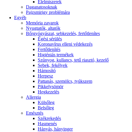
É́lelmiszerek
Daganatosoknak
Pajzsmirigy problémára
Egyéb
Memória zavarok
Nyugtatók, altatók
Bőrgyógyászat, sebkezelés, fertőtlenítes
É́gési sérülés
Koronavírus elleni védekezés
Fertőtlenítés
Higiéniás termékek
Szúnyog, kullancs, tetű riasztó, kezelő
Sebek, fekélyek
Hámosító
Herpesz
Pattanás, szemölcs, tyúkszem
Pikkelysömör
Hegkezelés
Allergia
Külsőleg
Belsőleg
Emésztés
Székrekedés
Hasmenés
Hányás, hányinger