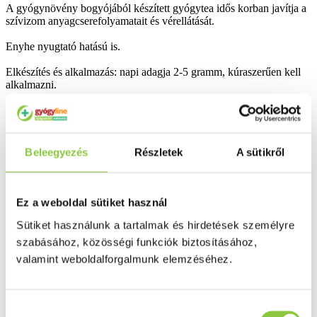
A gyógynövény bogyójából készített gyógytea idős korban javítja a
szívizom anyagcserefolyamatait és vérellátását.
Enyhe nyugtató hatású is.
Elkészítés és alkalmazás: napi adagja 2-5 gramm, kúraszerűen kell
alkalmazni.
Bővebben ...
Ingyenes szállítás 18 000 Ft felett
Beleegyezés
Részletek
A sütikről
Minőségellenőrzött termékek
Valós gyógyszertári háttér
Ez a weboldal sütiket használ
Folyamatos akciók
Sütiket használunk a tartalmak és hirdetések személyre
szabásához, közösségi funkciók biztosításához,
Ezek is érdekelhetik Önt
valamint weboldalforgalmunk elemzéséhez.
Hozzájárulás