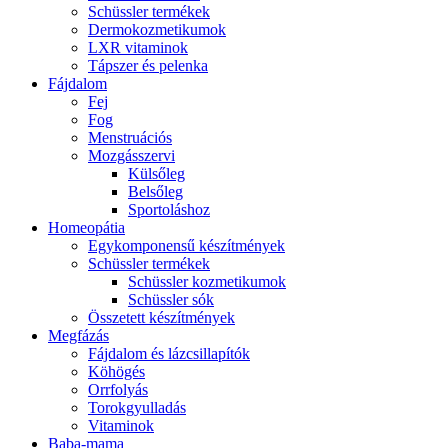
Schüssler termékek
Dermokozmetikumok
LXR vitaminok
Tápszer és pelenka
Fájdalom
Fej
Fog
Menstruációs
Mozgásszervi
Külsőleg
Belsőleg
Sportoláshoz
Homeopátia
Egykomponensű készítmények
Schüssler termékek
Schüssler kozmetikumok
Schüssler sók
Összetett készítmények
Megfázás
Fájdalom és lázcsillapítók
Köhögés
Orrfolyás
Torokgyulladás
Vitaminok
Baba-mama