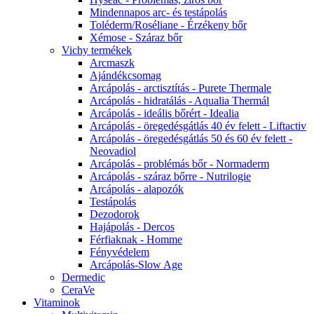
Mindennapos arc- és testápolás
Toléderm/Roséliane - Érzékeny bőr
Xémose - Száraz bőr
Vichy termékek
Arcmaszk
Ajándékcsomag
Arcápolás - arctisztítás - Purete Thermale
Arcápolás - hidratálás - Aqualia Thermál
Arcápolás - ideális bőrért - Idealia
Arcápolás - öregedésgátlás 40 év felett - Liftactiv
Arcápolás - öregedésgátlás 50 és 60 év felett -
Neovadiol
Arcápolás - problémás bőr - Normaderm
Arcápolás - száraz bőrre - Nutrilogie
Arcápolás - alapozók
Testápolás
Dezodorok
Hajápolás - Dercos
Férfiaknak - Homme
Fényvédelem
Arcápolás-Slow Age
Dermedic
CeraVe
Vitaminok