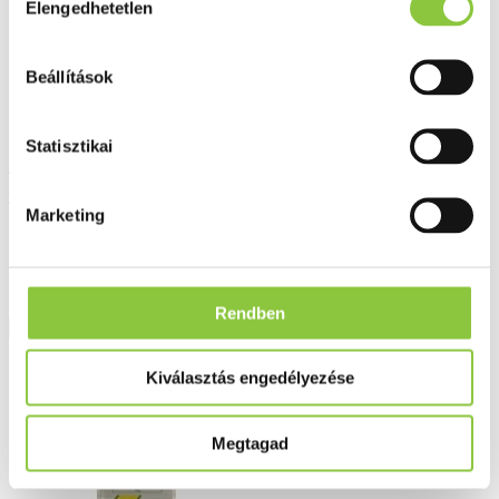
Elengedhetetlen
kiválasztása
Beállítások
Statisztikai
Herbária galagonya virág hajtásvég tea
40 g
Marketing
Bruttó fogyasztói ár:
762 Ft
Rendben
Részletek
Kiválasztás engedélyezése
Megtagad