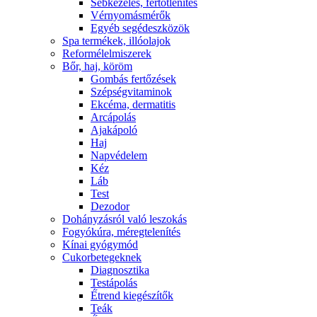
Sebkezelés, fertőtlenítés
Vérnyomásmérők
Egyéb segédeszközök
Spa termékek, illóolajok
Reformélelmiszerek
Bőr, haj, köröm
Gombás fertőzések
Szépségvitaminok
Ekcéma, dermatitis
Arcápolás
Ajakápoló
Haj
Napvédelem
Kéz
Láb
Test
Dezodor
Dohányzásról való leszokás
Fogyókúra, méregtelenítés
Kínai gyógymód
Cukorbetegeknek
Diagnosztika
Testápolás
É́trend kiegészítők
Teák