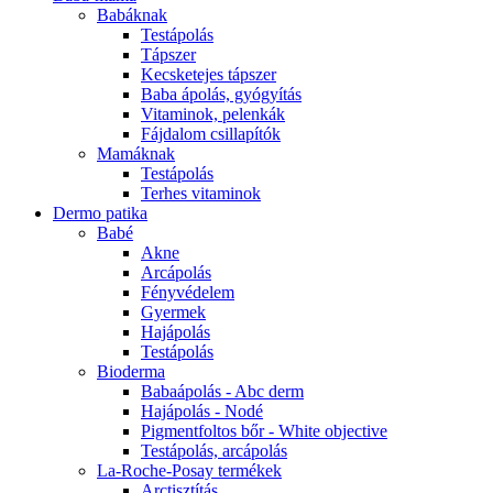
Babáknak
Testápolás
Tápszer
Kecsketejes tápszer
Baba ápolás, gyógyítás
Vitaminok, pelenkák
Fájdalom csillapítók
Mamáknak
Testápolás
Terhes vitaminok
Dermo patika
Babé
Akne
Arcápolás
Fényvédelem
Gyermek
Hajápolás
Testápolás
Bioderma
Babaápolás - Abc derm
Hajápolás - Nodé
Pigmentfoltos bőr - White objective
Testápolás, arcápolás
La-Roche-Posay termékek
Arctisztítás