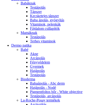
Babáknak
Testápolás
Tápszer
Kecsketejes tápszer
Baba ápolás, gyógyítás
Vitaminok, pelenkák
Fájdalom csillapítók
Mamáknak
Testápolás
Terhes vitaminok
Dermo patika
Babé
Akne
Arcápolás
Fényvédelem
Gyermek
Hajápolás
Testápolás
Bioderma
Babaápolás - Abc derm
Hajápolás - Nodé
Pigmentfoltos bőr - White objective
Testápolás, arcápolás
La-Roche-Posay termékek
Arctisztítás