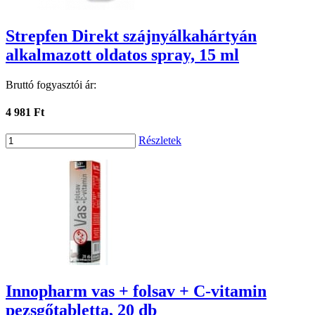
Strepfen Direkt szájnyálkahártyán
alkalmazott oldatos spray, 15 ml
Bruttó fogyasztói ár:
4 981 Ft
Részletek
Innopharm vas + folsav + C-vitamin
pezsgőtabletta, 20 db