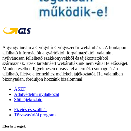
A gyogyline.hu a Gyógyhír Gyógyszertár webáruháza. A honlapon
található információk a gyártóktól, forgalmazóktól, valamint
nyilvánosan fellelhető szakkönyvekből és tájékoztatókból
származnak. Ezek tartalmáért webáruházunk nem vállal felelősséget.
Minden esetben figyelmesen olvassa el a termék csomagolásán
található, illetve a termékhez mellékelt tájékoztatót. Ha valamiben
bizonytalan, forduljon hozzánk bizalommal!
ÁSZF
Adatvédelmi nyilatkozat
Süti tájékoztató
Fizetés és szállítás
Törzsvásárlói program
Elérhetőségek