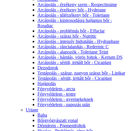
Arcápolás - érzékeny szem - Respectissime
Arcápolás - érzékeny bőr - Hydreane
Arcápolás - túlérzékeny bőr - Toleriane
Arcápolás - kipirosodásra hajlamos bőr -
Rosaliac
Arcápolás - problémás bőr - Effaclar
Arcápolás - száraz bőr - Nutritic
Arcápolás - intenzív hidratálás - Hydraphase
Arcápolás - ránctalanítás - Redermic C
Arcápolás - alapozók - Toleriane Teint
Arcápolás - hámlás, vörös foltok - Kerium DS
Arcápolás - sérült, irritált bőr - Cicaplast
Dezodorok
Testápolás - száraz, nagyon száraz bőr - Lipikar
Testápolás - sérült, irritált bőr - Cicaplast
Hajápolás
Fényvédelem - arcra
Fényvédelem - testre
Fényvédelem - gyermekeknek
Fényvédelem - napozás után
Uriage
Baba
Bőrgyógyászati vonal
Dépiderm - Pigmentfoltok
Hyséac - Problémás, zíros bőr