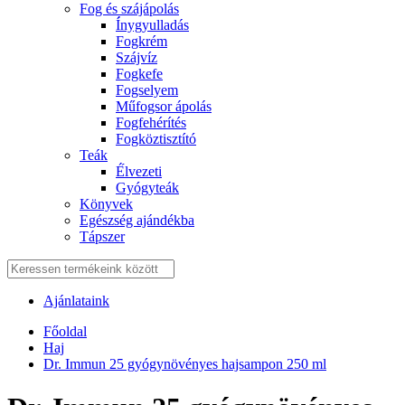
Fog és szájápolás
Í́nygyulladás
Fogkrém
Szájvíz
Fogkefe
Fogselyem
Műfogsor ápolás
Fogfehérítés
Fogköztisztító
Teák
É́lvezeti
Gyógyteák
Könyvek
Egészség ajándékba
Tápszer
Ajánlataink
Főoldal
Haj
Dr. Immun 25 gyógynövényes hajsampon 250 ml