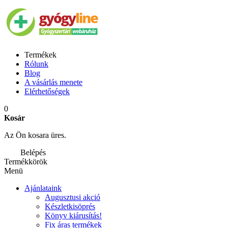
Termékek
Rólunk
Blog
A vásárlás menete
Elérhetőségek
0
Kosár
Az Ön kosara üres.
Belépés
Termékkörök
Menü
Ajánlataink
Augusztusi akció
Készletkisöprés
Könyv kiárusítás!
Fix áras termékek