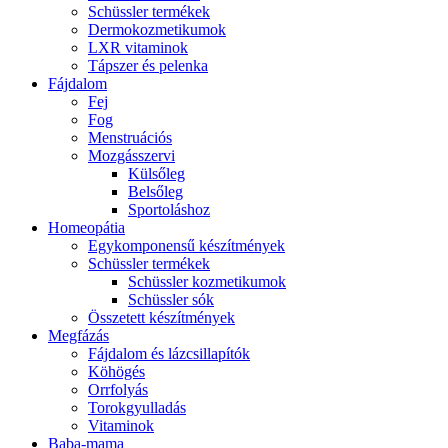
Schüssler termékek
Dermokozmetikumok
LXR vitaminok
Tápszer és pelenka
Fájdalom
Fej
Fog
Menstruációs
Mozgásszervi
Külsőleg
Belsőleg
Sportoláshoz
Homeopátia
Egykomponensű készítmények
Schüssler termékek
Schüssler kozmetikumok
Schüssler sók
Összetett készítmények
Megfázás
Fájdalom és lázcsillapítók
Köhögés
Orrfolyás
Torokgyulladás
Vitaminok
Baba-mama