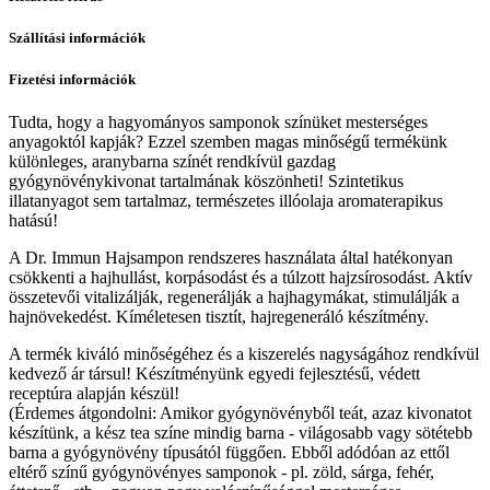
Szállítási információk
Fizetési információk
Tudta, hogy a hagyományos samponok színüket mesterséges
anyagoktól kapják? Ezzel szemben magas minőségű termékünk
különleges, aranybarna színét rendkívül gazdag
gyógynövénykivonat tartalmának köszönheti! Szintetikus
illatanyagot sem tartalmaz, természetes illóolaja aromaterapikus
hatású!
A Dr. Immun Hajsampon rendszeres használata által hatékonyan
csökkenti a hajhullást, korpásodást és a túlzott hajzsírosodást. Aktív
összetevői vitalizálják, regenerálják a hajhagymákat, stimulálják a
hajnövekedést. Kíméletesen tisztít, hajregeneráló készítmény.
A termék kiváló minőségéhez és a kiszerelés nagyságához rendkívül
kedvező ár társul! Készítményünk egyedi fejlesztésű, védett
receptúra alapján készül!
(Érdemes átgondolni: Amikor gyógynövényből teát, azaz kivonatot
készítünk, a kész tea színe mindig barna - világosabb vagy sötétebb
barna a gyógynövény típusától függően. Ebből adódóan az ettől
eltérő színű gyógynövényes samponok - pl. zöld, sárga, fehér,