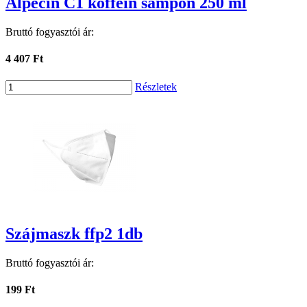
Alpecin C1 koffein sampon 250 ml
Bruttó fogyasztói ár:
4 407 Ft
Részletek
Szájmaszk ffp2 1db
Bruttó fogyasztói ár:
199 Ft