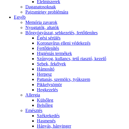
É́lelmiszerek
Daganatosoknak
Pajzsmirigy problémára
Egyéb
Memória zavarok
Nyugtatók, altatók
Bőrgyógyászat, sebkezelés, fertőtlenítes
É́gési sérülés
Koronavírus elleni védekezés
Fertőtlenítés
Higiéniás termékek
Szúnyog, kullancs, tetű riasztó, kezelő
Sebek, fekélyek
Hámosító
Herpesz
Pattanás, szemölcs, tyúkszem
Pikkelysömör
Hegkezelés
Allergia
Külsőleg
Belsőleg
Emésztés
Székrekedés
Hasmenés
Hányás, hányinger