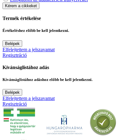
Kérem a cikkeket
Termék értékelése
Értékeléshez előbb be kell jelentkezni.
Belépek
Elfelejtettem a jelszavamat
Regisztráció
Kívánságlistához adás
Kívánságlistához adáshoz előbb be kell jelentkezni.
Belépek
Elfelejtettem a jelszavamat
Regisztráció