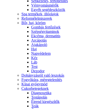
Sebkezelés, fertőtlenítés
Vérnyomásmérők
Egyéb segédeszközök
Spa termékek, illóolajok
Reformélelmiszerek
Bőr, haj, köröm
Gombás fertőzések
Szépségvitaminok
Ekcéma, dermatitis
Arcápolás
Ajakápoló
Haj
Napvédelem
Kéz
Láb
Test
Dezodor
Dohányzásról való leszokás
Fogyókúra, méregtelenítés
Kínai gyógymód
Cukorbetegeknek
Diagnosztika
Testápolás
É́trend kiegészítők
Teák