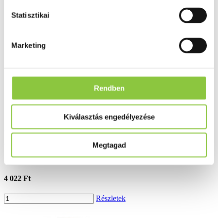
Ezek is érdekelhetik Önt
Statisztikai
Marketing
Rendben
Kiválasztás engedélyezése
Dr. Immun 25 gyógynövényes hajcseppek
50 ml
Megtagad
Bruttó fogyasztói ár:
4 022 Ft
Részletek