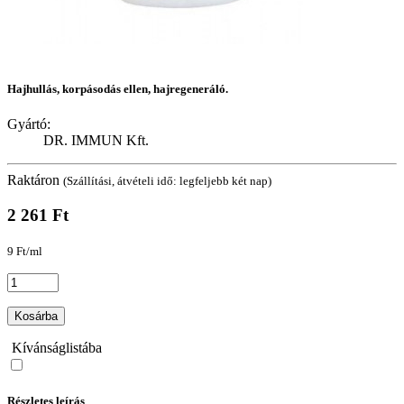
Hajhullás, korpásodás ellen, hajregeneráló.
Gyártó:
DR. IMMUN Kft.
Raktáron
(Szállítási, átvételi idő: legfeljebb két nap)
2 261 Ft
9 Ft/ml
Kosárba
Kívánságlistába
Részletes leírás