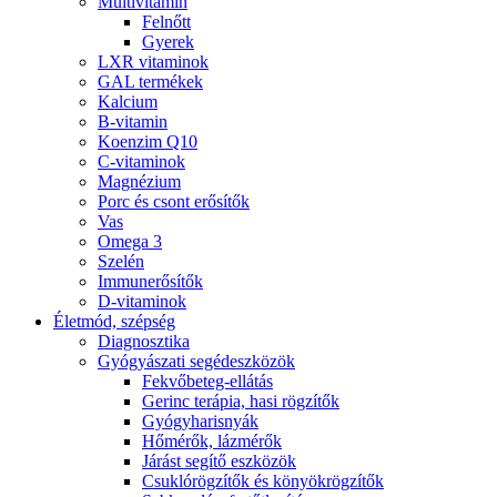
Multivitamin
Felnőtt
Gyerek
LXR vitaminok
GAL termékek
Kalcium
B-vitamin
Koenzim Q10
C-vitaminok
Magnézium
Porc és csont erősítők
Vas
Omega 3
Szelén
Immunerősítők
D-vitaminok
Életmód, szépség
Diagnosztika
Gyógyászati segédeszközök
Fekvőbeteg-ellátás
Gerinc terápia, hasi rögzítők
Gyógyharisnyák
Hőmérők, lázmérők
Járást segítő eszközök
Csuklórögzítők és könyökrögzítők