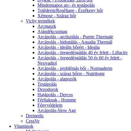
Mindennapos arc- és testápolás
Toléderm/Roséliane - Érzékeny bőr
Xémose - Száraz bőr
Vichy termékek
Arcmaszk
Ajándékcsomag
Arcápolás - arctisztítás - Purete Thermale
Arcápolás - hidratálás - Aqualia Thermál
Arcápolás - ideális bőrért - Idealia
Arcápolás - öregedésgátlás 40 év felett - Liftactiv
Arcápolás - öregedésgátlás 50 és 60 év felett -
Neovadiol
Arcápolás - problémás bőr - Normaderm
Arcápolás - száraz bőrre - Nutrilogie
Arcápolás - alapozók
Testápolás
Dezodorok
Hajápolás - Dercos
Férfiaknak - Homme
Fényvédelem
Arcápolás-Slow Age
Dermedic
CeraVe
Vitaminok