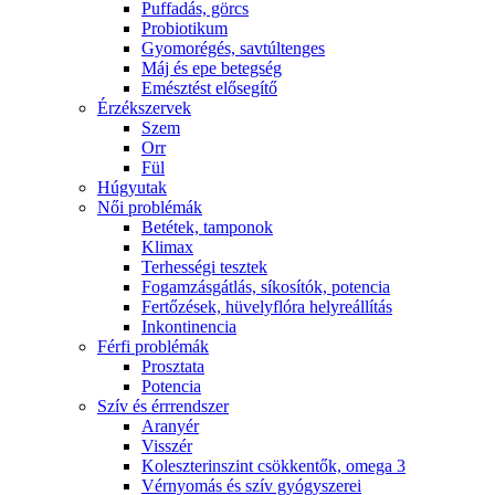
Puffadás, görcs
Probiotikum
Gyomorégés, savtúltenges
Máj és epe betegség
Emésztést elősegítő
Érzékszervek
Szem
Orr
Fül
Húgyutak
Női problémák
Betétek, tamponok
Klimax
Terhességi tesztek
Fogamzásgátlás, síkosítók, potencia
Fertőzések, hüvelyflóra helyreállítás
Inkontinencia
Férfi problémák
Prosztata
Potencia
Szív és érrrendszer
Aranyér
Visszér
Koleszterinszint csökkentők, omega 3
Vérnyomás és szív gyógyszerei