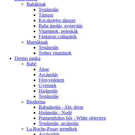
Babáknak
Testápolás
Tápszer
Kecsketejes tápszer
Baba ápolás, gyógyítás
Vitaminok, pelenkák
Fájdalom csillapítók
Mamáknak
Testápolás
Terhes vitaminok
Dermo patika
Babé
Akne
Arcápolás
Fényvédelem
Gyermek
Hajápolás
Testápolás
Bioderma
Babaápolás - Abc derm
Hajápolás - Nodé
Pigmentfoltos bőr - White objective
Testápolás, arcápolás
La-Roche-Posay termékek
Arctisztítás