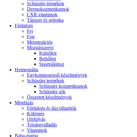
Schüssler termékek
Dermokozmetikumok
LXR vitaminok
Tápszer és pelenka
Fájdalom
Fej
Fog
Menstruációs
Mozgásszervi
Külsőleg
Belsőleg
Sportoláshoz
Homeopátia
Egykomponensű készítmények
Schüssler termékek
Schüssler kozmetikumok
Schüssler sók
Összetett készítmények
Megfázás
Fájdalom és lázcsillapítók
Köhögés
Orrfolyás
Torokgyulladás
Vitaminok
Baba-mama