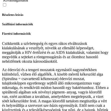
Kívánságlistába
Részletes leírás
Szállítási információk
Fizetési információk
Csökkentik a szívbetegség és egyes rákos elváltozások
kialakulásának a veszélyét, növelik az ellenálló képességet,
meggátolják a HIV-fertőzést és az AIDS kialakulását, valamint hogy
megvédik a sejteket a röntgensugárzás és az ólomhoz hasonló
nehézfémek okozta károsodásoktól.
Az édesvízi és a tengeri moszatok egymástól nagymértékben
különböző, vízben élő algafélék. A kisebb méretű kékeszöld alga
(Spirulina = csavarttestű kékmoszat) édesvízi moszat,
tulajdonképpen egyetlenegy sejtből álló mikroorganizmus vagy
mikroalga, és rendkívüli módon hasonlít egy baktériumhoz. Ebben a
spiráltestű algában sok növényi pigment- anyag, vagyis klorofill
van, ezért azokban a tavakban, amelyekben megtelepszik, a vizet
sötét kékeszöldre festi. A magas klorofill tartalom megtisztítja a vért
és helyreállítja a szervezet sav-bázis egyensúlyát. Ettől nem csak a
közérzetünk és a teljesítőképességünk fog nőni, de a hajunk, bőrünk