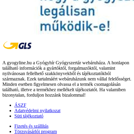
A gyogyline.hu a Gyógyhír Gyógyszertár webáruháza. A honlapon
található információk a gyártóktól, forgalmazóktól, valamint
nyilvánosan fellelhető szakkönyvekből és tájékoztatókból
származnak. Ezek tartalmáért webáruházunk nem vállal felelősséget.
Minden esetben figyelmesen olvassa el a termék csomagolásán
található, illetve a termékhez mellékelt tájékoztatót. Ha valamiben
bizonytalan, forduljon hozzánk bizalommal!
ÁSZF
Adatvédelmi nyilatkozat
Süti tájékoztató
Fizetés és szállítás
Törzsvásárlói program