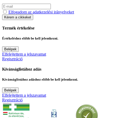
Elfogadom az adatkezelési irányelveket
Kérem a cikkeket
Termék értékelése
Értékeléshez előbb be kell jelentkezni.
Belépek
Elfelejtettem a jelszavamat
Regisztráció
Kívánságlistához adás
Kívánságlistához adáshoz előbb be kell jelentkezni.
Belépek
Elfelejtettem a jelszavamat
Regisztráció