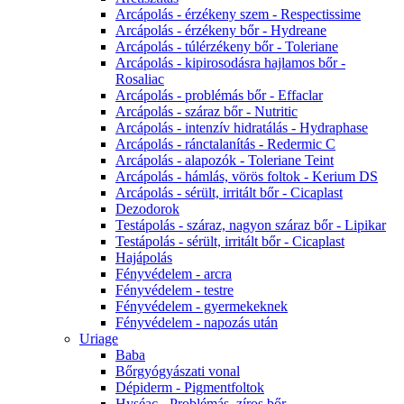
Arcápolás - érzékeny szem - Respectissime
Arcápolás - érzékeny bőr - Hydreane
Arcápolás - túlérzékeny bőr - Toleriane
Arcápolás - kipirosodásra hajlamos bőr -
Rosaliac
Arcápolás - problémás bőr - Effaclar
Arcápolás - száraz bőr - Nutritic
Arcápolás - intenzív hidratálás - Hydraphase
Arcápolás - ránctalanítás - Redermic C
Arcápolás - alapozók - Toleriane Teint
Arcápolás - hámlás, vörös foltok - Kerium DS
Arcápolás - sérült, irritált bőr - Cicaplast
Dezodorok
Testápolás - száraz, nagyon száraz bőr - Lipikar
Testápolás - sérült, irritált bőr - Cicaplast
Hajápolás
Fényvédelem - arcra
Fényvédelem - testre
Fényvédelem - gyermekeknek
Fényvédelem - napozás után
Uriage
Baba
Bőrgyógyászati vonal
Dépiderm - Pigmentfoltok
Hyséac - Problémás, zíros bőr