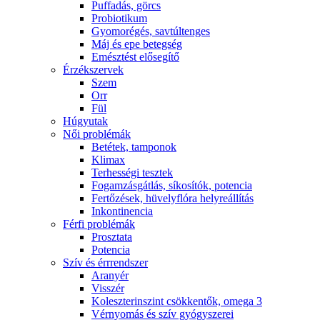
Puffadás, görcs
Probiotikum
Gyomorégés, savtúltenges
Máj és epe betegség
Emésztést elősegítő
Érzékszervek
Szem
Orr
Fül
Húgyutak
Női problémák
Betétek, tamponok
Klimax
Terhességi tesztek
Fogamzásgátlás, síkosítók, potencia
Fertőzések, hüvelyflóra helyreállítás
Inkontinencia
Férfi problémák
Prosztata
Potencia
Szív és érrrendszer
Aranyér
Visszér
Koleszterinszint csökkentők, omega 3
Vérnyomás és szív gyógyszerei