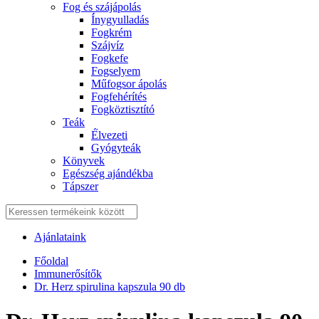
Fog és szájápolás
Í́nygyulladás
Fogkrém
Szájvíz
Fogkefe
Fogselyem
Műfogsor ápolás
Fogfehérítés
Fogköztisztító
Teák
É́lvezeti
Gyógyteák
Könyvek
Egészség ajándékba
Tápszer
Ajánlataink
Főoldal
Immunerősítők
Dr. Herz spirulina kapszula 90 db