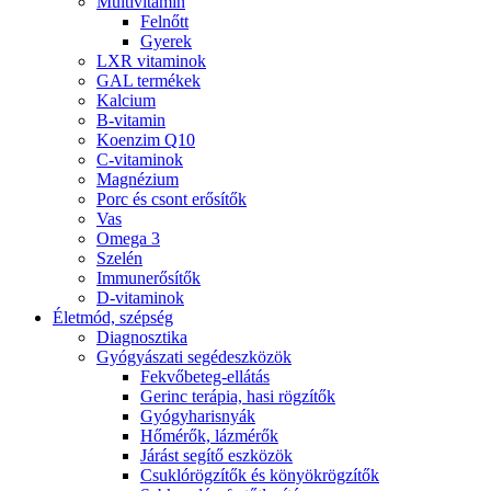
Multivitamin
Felnőtt
Gyerek
LXR vitaminok
GAL termékek
Kalcium
B-vitamin
Koenzim Q10
C-vitaminok
Magnézium
Porc és csont erősítők
Vas
Omega 3
Szelén
Immunerősítők
D-vitaminok
Életmód, szépség
Diagnosztika
Gyógyászati segédeszközök
Fekvőbeteg-ellátás
Gerinc terápia, hasi rögzítők
Gyógyharisnyák
Hőmérők, lázmérők
Járást segítő eszközök
Csuklórögzítők és könyökrögzítők