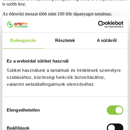
is szebb lesz.
Az édesvízi moszat több mint 100 féle tápanyagot tartalmaz.
A Spirulina alga értékes vitaminok és ásványi anyagok forrása,
jelentős része tiszta fehérje.
B12-vitamin tartalma befolyásolja a homocisztein szintet, ezáltal
Beleegyezés
Részletek
A sütikről
hozzájárulhat a szív és
érrendszer egészségének megőrzéséhez.
Ez a weboldal sütiket használ
Hatóanyagok 1 kapszula RDA%*:
Sütiket használunk a tartalmak és hirdetések személyre
Spirulina kivonat 600 mg **,
szabásához, közösségi funkciók biztosításához,
B12-vitamin 1,98 µg 79.
valamint weboldalforgalmunk elemzéséhez.
* felnőttek részére ajánlott napi beviteli mennyiség,
** nincs megállapított mennyiség.
Hozzájárulás
Elengedhetetlen
kiválasztása
Kiszerelés: 90 db.
Bővebben ...
Beállítások