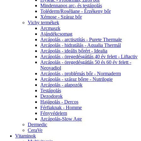
Mindennapos arc- és testápolás
Toléderm/Roséliane - Érzékeny bőr
Xémose - Száraz bőr
Vichy termékek
Arcmaszk
Ajándékcsomag
Arcápolás - arctisztítás - Purete Thermale
Arcápolás - hidratálás - Aqualia Thermál
Arcápolás - ideális bőrért - Idealia
Arcápolás - öregedésgátlás 40 év felett - Liftactiv
Arcápolás - öregedésgátlás 50 és 60 év felett -
Neovadiol
Arcápolás - problémás bőr - Normaderm
Arcápolás - száraz bőrre - Nutrilogie
Arcápolás - alapozók
Testápolás
Dezodorok
Hajápolás - Dercos
Férfiaknak - Homme
Fényvédelem
Arcápolás-Slow Age
Dermedic
CeraVe
Vitaminok