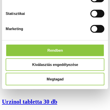
Ingyenes szállítás 18 000 Ft felett
Minőségellenőrzött termékek
Statisztikai
Valós gyógyszertári háttér
Folyamatos akciók
Marketing
Ezek is érdekelhetik Önt
Rendben
Kiválasztás engedélyezése
Megtagad
Urzinol tabletta 30 db