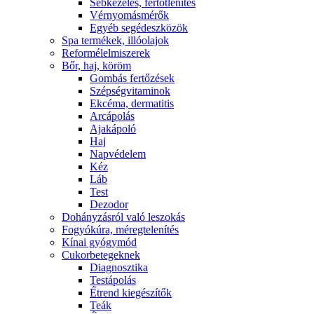
Sebkezelés, fertőtlenítés
Vérnyomásmérők
Egyéb segédeszközök
Spa termékek, illóolajok
Reformélelmiszerek
Bőr, haj, köröm
Gombás fertőzések
Szépségvitaminok
Ekcéma, dermatitis
Arcápolás
Ajakápoló
Haj
Napvédelem
Kéz
Láb
Test
Dezodor
Dohányzásról való leszokás
Fogyókúra, méregtelenítés
Kínai gyógymód
Cukorbetegeknek
Diagnosztika
Testápolás
É́trend kiegészítők
Teák