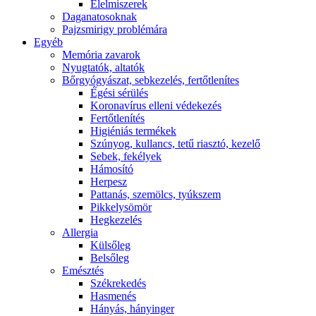
É́lelmiszerek
Daganatosoknak
Pajzsmirigy problémára
Egyéb
Memória zavarok
Nyugtatók, altatók
Bőrgyógyászat, sebkezelés, fertőtlenítes
É́gési sérülés
Koronavírus elleni védekezés
Fertőtlenítés
Higiéniás termékek
Szúnyog, kullancs, tetű riasztó, kezelő
Sebek, fekélyek
Hámosító
Herpesz
Pattanás, szemölcs, tyúkszem
Pikkelysömör
Hegkezelés
Allergia
Külsőleg
Belsőleg
Emésztés
Székrekedés
Hasmenés
Hányás, hányinger