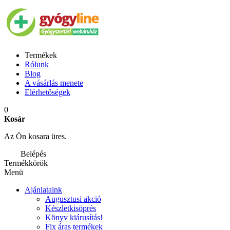
Termékek
Rólunk
Blog
A vásárlás menete
Elérhetőségek
0
Kosár
Az Ön kosara üres.
Belépés
Termékkörök
Menü
Ajánlataink
Augusztusi akció
Készletkisöprés
Könyv kiárusítás!
Fix áras termékek