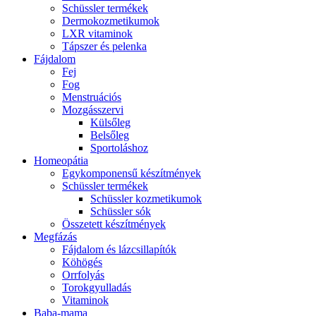
Schüssler termékek
Dermokozmetikumok
LXR vitaminok
Tápszer és pelenka
Fájdalom
Fej
Fog
Menstruációs
Mozgásszervi
Külsőleg
Belsőleg
Sportoláshoz
Homeopátia
Egykomponensű készítmények
Schüssler termékek
Schüssler kozmetikumok
Schüssler sók
Összetett készítmények
Megfázás
Fájdalom és lázcsillapítók
Köhögés
Orrfolyás
Torokgyulladás
Vitaminok
Baba-mama