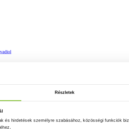
ovadiol
Részletek
ál
mak és hirdetések személyre szabásához, közösségi funkciók biz
séhez.