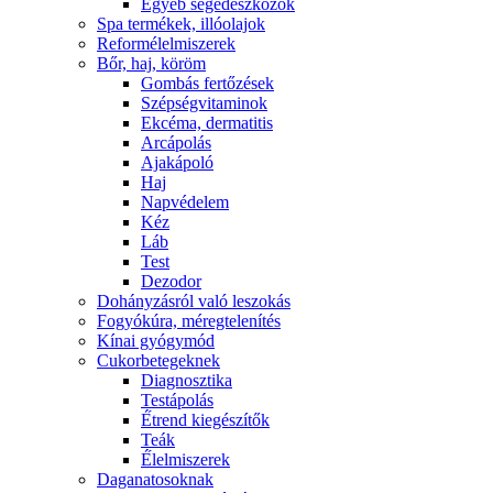
Egyéb segédeszközök
Spa termékek, illóolajok
Reformélelmiszerek
Bőr, haj, köröm
Gombás fertőzések
Szépségvitaminok
Ekcéma, dermatitis
Arcápolás
Ajakápoló
Haj
Napvédelem
Kéz
Láb
Test
Dezodor
Dohányzásról való leszokás
Fogyókúra, méregtelenítés
Kínai gyógymód
Cukorbetegeknek
Diagnosztika
Testápolás
É́trend kiegészítők
Teák
É́lelmiszerek
Daganatosoknak