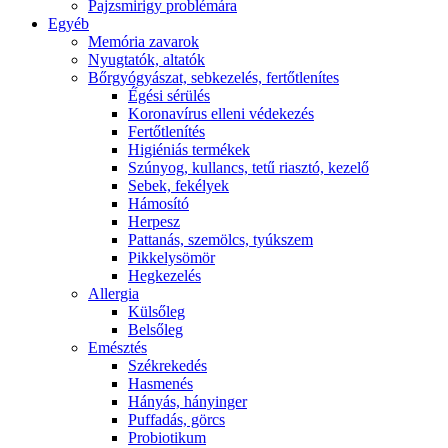
Pajzsmirigy problémára
Egyéb
Memória zavarok
Nyugtatók, altatók
Bőrgyógyászat, sebkezelés, fertőtlenítes
É́gési sérülés
Koronavírus elleni védekezés
Fertőtlenítés
Higiéniás termékek
Szúnyog, kullancs, tetű riasztó, kezelő
Sebek, fekélyek
Hámosító
Herpesz
Pattanás, szemölcs, tyúkszem
Pikkelysömör
Hegkezelés
Allergia
Külsőleg
Belsőleg
Emésztés
Székrekedés
Hasmenés
Hányás, hányinger
Puffadás, görcs
Probiotikum