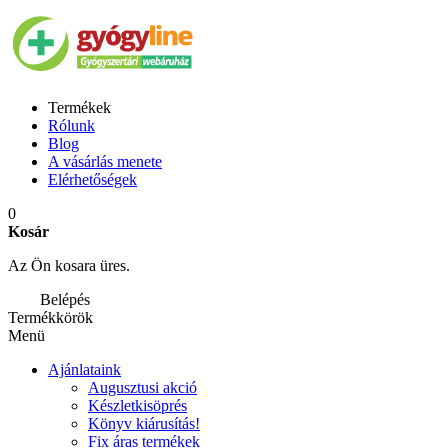
Termékek
Rólunk
Blog
A vásárlás menete
Elérhetőségek
0
Kosár
Az Ön kosara üres.
Belépés
Termékkörök
Menü
Ajánlataink
Augusztusi akció
Készletkisöprés
Könyv kiárusítás!
Fix áras termékek