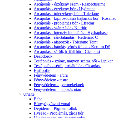
Arcápolás - érzékeny szem - Respectissime
Arcápolás - érzékeny bőr - Hydreane
Arcápolás - túlérzékeny bőr - Toleriane
Arcápolás - kipirosodásra hajlamos bőr - Rosaliac
Arcápolás - problémás bőr - Effaclar
Arcápolás - száraz bőr - Nutritic
Arcápolás - intenzív hidratálás - Hydraphase
Arcápolás - ránctalanítás - Redermic C
Arcápolás - alapozók - Toleriane Teint
Arcápolás - hámlás, vörös foltok - Kerium DS
Arcápolás - sérült, irritált bőr - Cicaplast
Dezodorok
Testápolás - száraz, nagyon száraz bőr - Lipikar
Testápolás - sérült, irritált bőr - Cicaplast
Hajápolás
Fényvédelem - arcra
Fényvédelem - testre
Fényvédelem - gyermekeknek
Fényvédelem - napozás után
Uriage
Baba
Bőrgyógyászati vonal
Dépiderm - Pigmentfoltok
Hyséac - Problémás, zíros bőr
Mindennapos arc- és testápolás