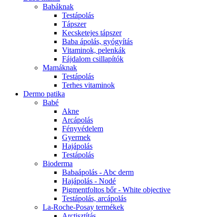
Babáknak
Testápolás
Tápszer
Kecsketejes tápszer
Baba ápolás, gyógyítás
Vitaminok, pelenkák
Fájdalom csillapítók
Mamáknak
Testápolás
Terhes vitaminok
Dermo patika
Babé
Akne
Arcápolás
Fényvédelem
Gyermek
Hajápolás
Testápolás
Bioderma
Babaápolás - Abc derm
Hajápolás - Nodé
Pigmentfoltos bőr - White objective
Testápolás, arcápolás
La-Roche-Posay termékek
Arctisztítás