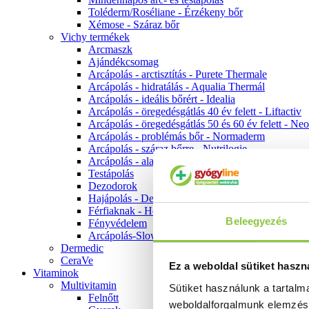
Toléderm/Roséliane - Érzékeny bőr
Xémose - Száraz bőr
Vichy termékek
Arcmaszk
Ajándékcsomag
Arcápolás - arctisztítás - Purete Thermale
Arcápolás - hidratálás - Aqualia Thermál
Arcápolás - ideális bőrért - Idealia
Arcápolás - öregedésgátlás 40 év felett - Liftactiv
Arcápolás - öregedésgátlás 50 és 60 év felett - Ne
Arcápolás - problémás bőr - Normaderm
Arcápolás - száraz bőrre - Nutrilogie
Arcápolás - alapozók
Testápolás
Dezodorok
Hajápolás - Dercos
Férfiaknak - Homme
Beleegyezés
Fényvédelem
Arcápolás-Slow Age
Dermedic
CeraVe
Ez a weboldal sütiket haszn
Vitaminok
Multivitamin
Sütiket használunk a tartal
Felnőtt
weboldalforgalmunk elemzé