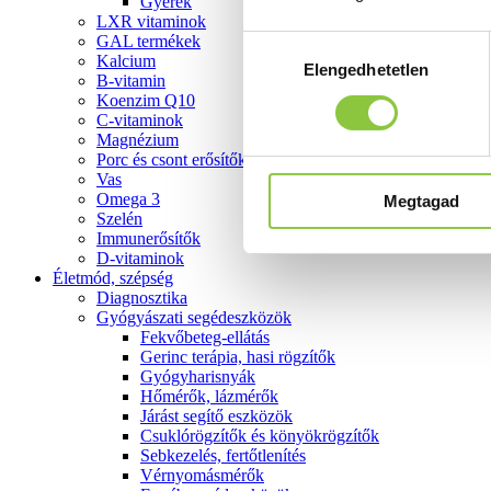
Gyerek
LXR vitaminok
GAL termékek
Hozzájárulás
Kalcium
Elengedhetetlen
kiválasztása
B-vitamin
Koenzim Q10
C-vitaminok
Magnézium
Porc és csont erősítők
Vas
Omega 3
Megtagad
Szelén
Immunerősítők
D-vitaminok
Életmód, szépség
Diagnosztika
Gyógyászati segédeszközök
Fekvőbeteg-ellátás
Gerinc terápia, hasi rögzítők
Gyógyharisnyák
Hőmérők, lázmérők
Járást segítő eszközök
Csuklórögzítők és könyökrögzítők
Sebkezelés, fertőtlenítés
Vérnyomásmérők