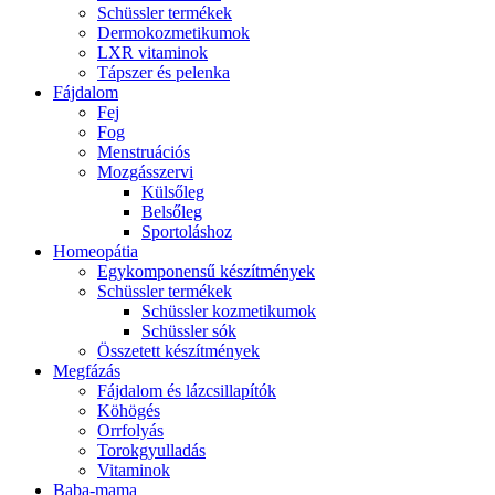
Schüssler termékek
Dermokozmetikumok
LXR vitaminok
Tápszer és pelenka
Fájdalom
Fej
Fog
Menstruációs
Mozgásszervi
Külsőleg
Belsőleg
Sportoláshoz
Homeopátia
Egykomponensű készítmények
Schüssler termékek
Schüssler kozmetikumok
Schüssler sók
Összetett készítmények
Megfázás
Fájdalom és lázcsillapítók
Köhögés
Orrfolyás
Torokgyulladás
Vitaminok
Baba-mama