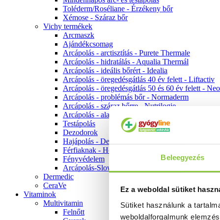
Toléderm/Roséliane - Érzékeny bőr
Xémose - Száraz bőr
Vichy termékek
Arcmaszk
Ajándékcsomag
Arcápolás - arctisztítás - Purete Thermale
Arcápolás - hidratálás - Aqualia Thermál
Arcápolás - ideális bőrért - Idealia
Arcápolás - öregedésgátlás 40 év felett - Liftactiv
Arcápolás - öregedésgátlás 50 és 60 év felett - Ne
Arcápolás - problémás bőr - Normaderm
Arcápolás - száraz bőrre - Nutrilogie
Arcápolás - alapozók
Testápolás
Dezodorok
Hajápolás - Dercos
Férfiaknak - Homme
Beleegyezés
Fényvédelem
Arcápolás-Slow Age
Dermedic
CeraVe
Ez a weboldal sütiket haszn
Vitaminok
Multivitamin
Sütiket használunk a tartal
Felnőtt
weboldalforgalmunk elemzé