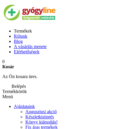
Termékek
Rólunk
Blog
A vásárlás menete
Elérhetőségek
0
Kosár
Az Ön kosara üres.
Belépés
Termékkörök
Menü
Ajánlataink
Augusztusi akció
Készletkisöprés
Könyv kiárusítás!
Fix áras termékek