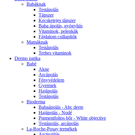
Babáknak
Testápolás
Tápszer
Kecsketejes tápszer
Baba ápolás, gyógyítás
Vitaminok, pelenkák
Fájdalom csillapítók
Mamáknak
Testápolás
Terhes vitaminok
Dermo patika
Babé
Akne
Arcápolás
Fényvédelem
Gyermek
Hajápolás
Testápolás
Bioderma
Babaápolás - Abc derm
Hajápolás - Nodé
Pigmentfoltos bőr - White objective
Testápolás, arcápolás
La-Roche-Posay termékek
Arctisztítás