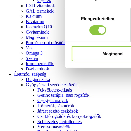
Gyerek
LXR vitaminok
GAL termékek
Hozzájárulás
Kalcium
Elengedhetetlen
kiválasztása
B-vitamin
Koenzim Q10
C-vitaminok
Magnézium
Porc és csont erősítők
Vas
Omega 3
Megtagad
Szelén
Immunerősítők
D-vitaminok
Életmód, szépség
Diagnosztika
Gyógyászati segédeszközök
Fekvőbeteg-ellátás
Gerinc terápia, hasi rögzítők
Gyógyharisnyák
Hőmérők, lázmérők
Járást segítő eszközök
Csuklórögzítők és könyökrögzítők
Sebkezelés, fertőtlenítés
Vérnyomásmérők