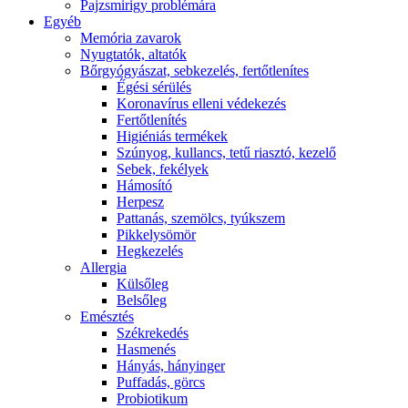
Pajzsmirigy problémára
Egyéb
Memória zavarok
Nyugtatók, altatók
Bőrgyógyászat, sebkezelés, fertőtlenítes
É́gési sérülés
Koronavírus elleni védekezés
Fertőtlenítés
Higiéniás termékek
Szúnyog, kullancs, tetű riasztó, kezelő
Sebek, fekélyek
Hámosító
Herpesz
Pattanás, szemölcs, tyúkszem
Pikkelysömör
Hegkezelés
Allergia
Külsőleg
Belsőleg
Emésztés
Székrekedés
Hasmenés
Hányás, hányinger
Puffadás, görcs
Probiotikum