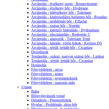
Arcápolás - érzékeny szem - Respectissime
Arcápolás - érzékeny bőr - Hydreane
Arcápolás - túlérzékeny bőr - Toleriane
Arcápolás - kipirosodásra hajlamos bőr - Rosaliac
Arcápolás - problémás bőr - Effaclar
Arcápolás - száraz bőr - Nutritic
Arcápolás - intenzív hidratálás - Hydraphase
Arcápolás - ránctalanítás - Redermic C
Arcápolás - alapozók - Toleriane Teint
Arcápolás - hámlás, vörös foltok - Kerium DS
Arcápolás - sérült, irritált bőr - Cicaplast
Dezodorok
Testápolás - száraz, nagyon száraz bőr - Lipikar
Testápolás - sérült, irritált bőr - Cicaplast
Hajápolás
Fényvédelem - arcra
Fényvédelem - testre
Fényvédelem - gyermekeknek
Fényvédelem - napozás után
Uriage
Baba
Bőrgyógyászati vonal
Dépiderm - Pigmentfoltok
Hyséac - Problémás, zíros bőr
Mindennapos arc- és testápolás