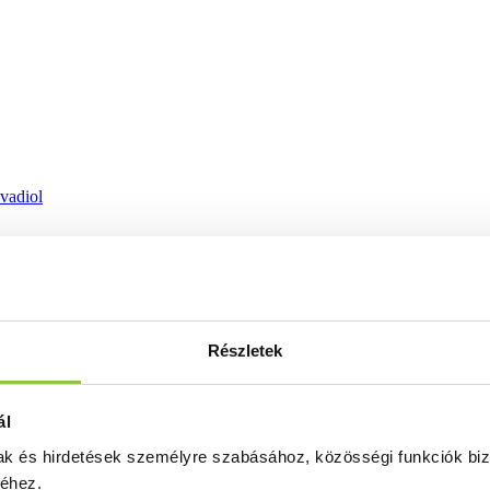
ovadiol
Részletek
ál
mak és hirdetések személyre szabásához, közösségi funkciók biz
séhez.