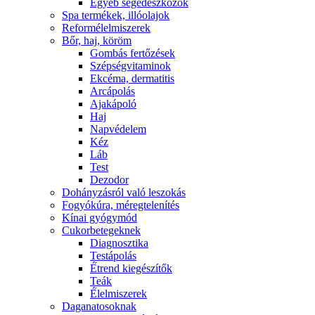
Egyéb segédeszközök
Spa termékek, illóolajok
Reformélelmiszerek
Bőr, haj, köröm
Gombás fertőzések
Szépségvitaminok
Ekcéma, dermatitis
Arcápolás
Ajakápoló
Haj
Napvédelem
Kéz
Láb
Test
Dezodor
Dohányzásról való leszokás
Fogyókúra, méregtelenítés
Kínai gyógymód
Cukorbetegeknek
Diagnosztika
Testápolás
É́trend kiegészítők
Teák
É́lelmiszerek
Daganatosoknak