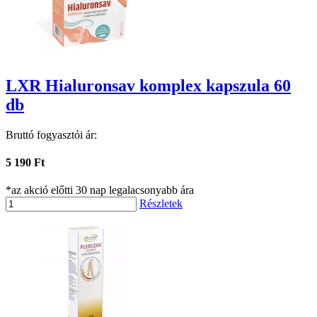
LXR Hialuronsav komplex kapszula 60
db
Bruttó fogyasztói ár:
5 190 Ft
*az akció előtti 30 nap legalacsonyabb ára
Részletek