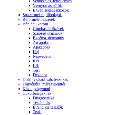
Sebkezelés, fertőtlenítés
Vérnyomásmérők
Egyéb segédeszközök
Spa termékek, illóolajok
Reformélelmiszerek
Bőr, haj, köröm
Gombás fertőzések
Szépségvitaminok
Ekcéma, dermatitis
Arcápolás
Ajakápoló
Haj
Napvédelem
Kéz
Láb
Test
Dezodor
Dohányzásról való leszokás
Fogyókúra, méregtelenítés
Kínai gyógymód
Cukorbetegeknek
Diagnosztika
Testápolás
É́trend kiegészítők
Teák