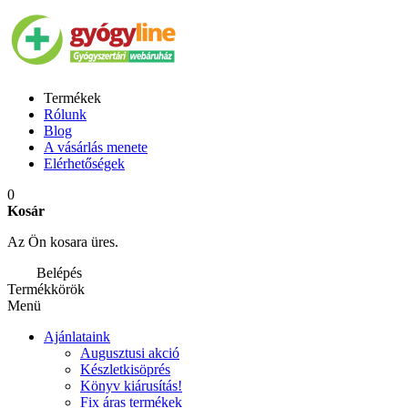
Termékek
Rólunk
Blog
A vásárlás menete
Elérhetőségek
0
Kosár
Az Ön kosara üres.
Belépés
Termékkörök
Menü
Ajánlataink
Augusztusi akció
Készletkisöprés
Könyv kiárusítás!
Fix áras termékek