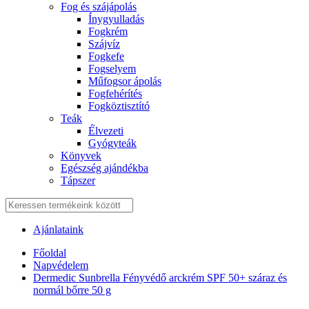
Fog és szájápolás
Í́nygyulladás
Fogkrém
Szájvíz
Fogkefe
Fogselyem
Műfogsor ápolás
Fogfehérítés
Fogköztisztító
Teák
É́lvezeti
Gyógyteák
Könyvek
Egészség ajándékba
Tápszer
Ajánlataink
Főoldal
Napvédelem
Dermedic Sunbrella Fényvédő arckrém SPF 50+ száraz és
normál bőrre 50 g