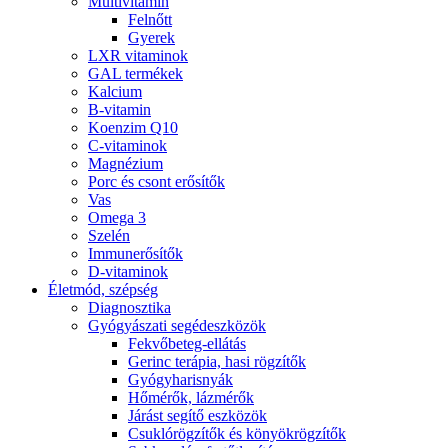
Multivitamin
Felnőtt
Gyerek
LXR vitaminok
GAL termékek
Kalcium
B-vitamin
Koenzim Q10
C-vitaminok
Magnézium
Porc és csont erősítők
Vas
Omega 3
Szelén
Immunerősítők
D-vitaminok
Életmód, szépség
Diagnosztika
Gyógyászati segédeszközök
Fekvőbeteg-ellátás
Gerinc terápia, hasi rögzítők
Gyógyharisnyák
Hőmérők, lázmérők
Járást segítő eszközök
Csuklórögzítők és könyökrögzítők