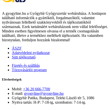
A gyogyline.hu a Gyógyhír Gyógyszertár webáruháza. A honlapon
található információk a gyártóktól, forgalmazóktól, valamint
nyilvánosan fellelhető szakkönyvekből és tájékoztatókból
származnak. Ezek tartalmáért webáruházunk nem vállal felelősséget.
Minden esetben figyelmesen olvassa el a termék csomagolásán
található, illetve a termékhez mellékelt tájékoztatót. Ha valamiben
bizonytalan, forduljon hozzánk bizalommal!
ÁSZF
Adatvédelmi nyilatkozat
Süti tájékoztató
Fizetés és szállítás
Törzsvásárlói program
Elérhetőségek
Mobil:
+36 20 666-7700
E-mail:
gyogyline@gyogyline.hu
Gyógyhír Patika, Budapest, Teleki László tér 5, 1086
Nyitva tartás: H-P: 7-18-ig, szombaton: 7-14-ig.