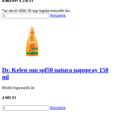
4 463 Ft*
4 250 Ft
*az akció előtti 30 nap legalacsonyabb ára
Részletek
Dr. Kelen sun spf50 natura napspray 150
ml
Bruttó fogyasztói ár:
4 605 Ft
Részletek