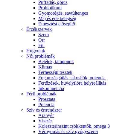
Puffadás, görcs
Probiotikum
Gyomorégés, savtúltenges
Máj és epe betegség
Emésztést elősegítő
Érzékszervek
Szem
Orr
Fül
Húgyutak
Női problémák
Betétek, tamponok
Klimax
Terhességi tesztek
Fogamzásgátlás, síkosítók, potencia
Fertőzések, hüvelyflóra helyreállítás
Inkontinencia
Férfi problémák
Prosztata
Potencia
Szív és érrrendszer
Aranyér
Visszér
Koleszterinszint csökkentők, omega 3
Vérnyomás és szív gyógyszerei