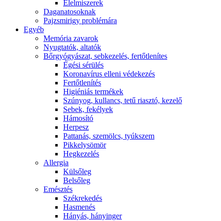
É́lelmiszerek
Daganatosoknak
Pajzsmirigy problémára
Egyéb
Memória zavarok
Nyugtatók, altatók
Bőrgyógyászat, sebkezelés, fertőtlenítes
É́gési sérülés
Koronavírus elleni védekezés
Fertőtlenítés
Higiéniás termékek
Szúnyog, kullancs, tetű riasztó, kezelő
Sebek, fekélyek
Hámosító
Herpesz
Pattanás, szemölcs, tyúkszem
Pikkelysömör
Hegkezelés
Allergia
Külsőleg
Belsőleg
Emésztés
Székrekedés
Hasmenés
Hányás, hányinger