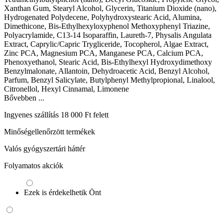
Xanthan Gum, Stearyl Alcohol, Glycerin, Titanium Dioxide (nano),
Hydrogenated Polydecene, Polyhydroxystearic Acid, Alumina,
Dimethicone, Bis-Ethylhexyloxyphenol Methoxyphenyl Triazine,
Polyacrylamide, C13-14 Isoparaffin, Laureth-7, Physalis Angulata
Extract, Caprylic/Capric Trygliceride, Tocopherol, Algae Extract,
Zinc PCA, Magnesium PCA, Manganese PCA, Calcium PCA,
Phenoxyethanol, Stearic Acid, Bis-Ethylhexyl Hydroxydimethoxy
Benzylmalonate, Allantoin, Dehydroacetic Acid, Benzyl Alcohol,
Parfum, Benzyl Salicylate, Butylphenyl Methylpropional, Linalool,
Citronellol, Hexyl Cinnamal, Limonene
Bővebben ...
Ingyenes szállítás 18 000 Ft felett
Minőségellenőrzött termékek
Valós gyógyszertári háttér
Folyamatos akciók
Ezek is érdekelhetik Önt