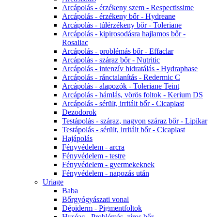
Arcápolás - érzékeny szem - Respectissime
Arcápolás - érzékeny bőr - Hydreane
Arcápolás - túlérzékeny bőr - Toleriane
Arcápolás - kipirosodásra hajlamos bőr -
Rosaliac
Arcápolás - problémás bőr - Effaclar
Arcápolás - száraz bőr - Nutritic
Arcápolás - intenzív hidratálás - Hydraphase
Arcápolás - ránctalanítás - Redermic C
Arcápolás - alapozók - Toleriane Teint
Arcápolás - hámlás, vörös foltok - Kerium DS
Arcápolás - sérült, irritált bőr - Cicaplast
Dezodorok
Testápolás - száraz, nagyon száraz bőr - Lipikar
Testápolás - sérült, irritált bőr - Cicaplast
Hajápolás
Fényvédelem - arcra
Fényvédelem - testre
Fényvédelem - gyermekeknek
Fényvédelem - napozás után
Uriage
Baba
Bőrgyógyászati vonal
Dépiderm - Pigmentfoltok
Hyséac - Problémás, zíros bőr