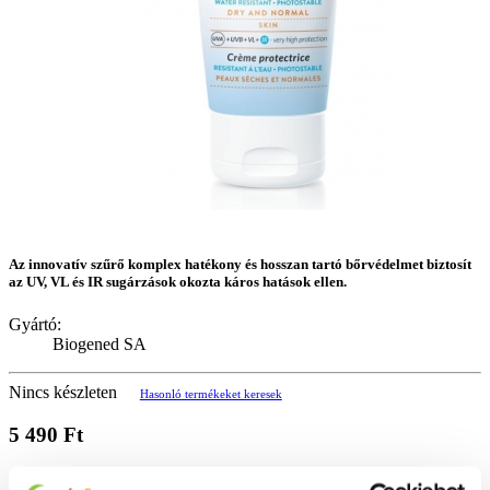
Az innovatív szűrő komplex hatékony és hosszan tartó bőrvédelmet biztosít
az UV, VL és IR sugárzások okozta káros hatások ellen.
Gyártó:
Biogened SA
Nincs készleten
Hasonló termékeket keresek
5 490 Ft
110 Ft/gramm