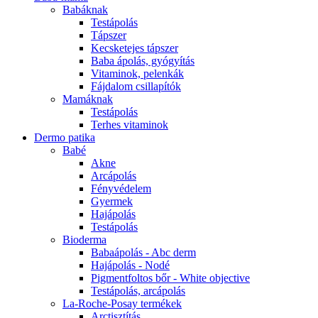
Babáknak
Testápolás
Tápszer
Kecsketejes tápszer
Baba ápolás, gyógyítás
Vitaminok, pelenkák
Fájdalom csillapítók
Mamáknak
Testápolás
Terhes vitaminok
Dermo patika
Babé
Akne
Arcápolás
Fényvédelem
Gyermek
Hajápolás
Testápolás
Bioderma
Babaápolás - Abc derm
Hajápolás - Nodé
Pigmentfoltos bőr - White objective
Testápolás, arcápolás
La-Roche-Posay termékek
Arctisztítás