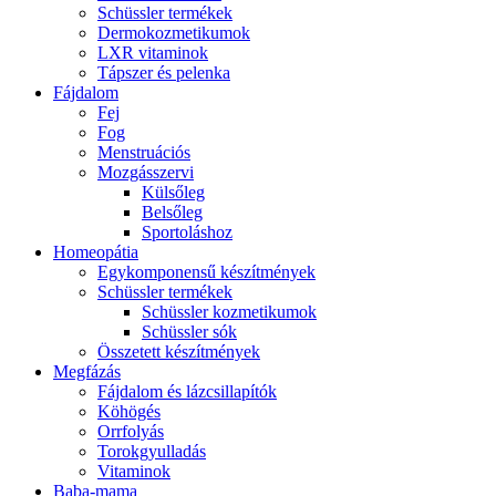
Schüssler termékek
Dermokozmetikumok
LXR vitaminok
Tápszer és pelenka
Fájdalom
Fej
Fog
Menstruációs
Mozgásszervi
Külsőleg
Belsőleg
Sportoláshoz
Homeopátia
Egykomponensű készítmények
Schüssler termékek
Schüssler kozmetikumok
Schüssler sók
Összetett készítmények
Megfázás
Fájdalom és lázcsillapítók
Köhögés
Orrfolyás
Torokgyulladás
Vitaminok
Baba-mama