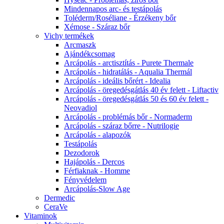
Mindennapos arc- és testápolás
Toléderm/Roséliane - Érzékeny bőr
Xémose - Száraz bőr
Vichy termékek
Arcmaszk
Ajándékcsomag
Arcápolás - arctisztítás - Purete Thermale
Arcápolás - hidratálás - Aqualia Thermál
Arcápolás - ideális bőrért - Idealia
Arcápolás - öregedésgátlás 40 év felett - Liftactiv
Arcápolás - öregedésgátlás 50 és 60 év felett -
Neovadiol
Arcápolás - problémás bőr - Normaderm
Arcápolás - száraz bőrre - Nutrilogie
Arcápolás - alapozók
Testápolás
Dezodorok
Hajápolás - Dercos
Férfiaknak - Homme
Fényvédelem
Arcápolás-Slow Age
Dermedic
CeraVe
Vitaminok