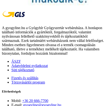
A gyogyline.hu a Gyógyhír Gyógyszertár webáruháza. A honlapon
található információk a gyártóktól, forgalmazóktól, valamint
nyilvánosan fellelhető szakkönyvekből és tájékoztatókból
származnak. Ezek tartalmáért webáruházunk nem vállal felelősséget.
Minden esetben figyelmesen olvassa el a termék csomagolásán
található, illetve a termékhez mellékelt tájékoztatót. Ha valamiben
bizonytalan, forduljon hozzánk bizalommal!
ÁSZF
Adatvédelmi nyilatkozat
Süti tájékoztató
Fizetés és szállítás
Törzsvásárlói program
Elérhetőségek
Mobil:
+36 20 666-7700
E-mail:
gyogyline@gyogyline.hu