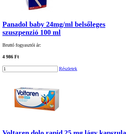
Panadol baby 24mg/ml belsőleges
szuszpenzió 100 ml
Bruttó fogyasztói ár:
4 986 Ft
Részletek
Voltaren dolo rapid 25 mg lágy kapszula