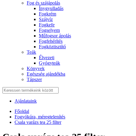
Fog és szájápolás
Í́nygyulladás
Fogkrém
Szájvíz
Fogkefe
Fogselyem
Műfogsor ápolás
Fogfehérítés
Fogköztisztító
Teák
É́lvezeti
Gyógyteák
Könyvek
Egészség ajándékba
Tápszer
Ajánlataink
Főoldal
Fogyókúra, méregtelenítés
Csala varázs tea 25 filter