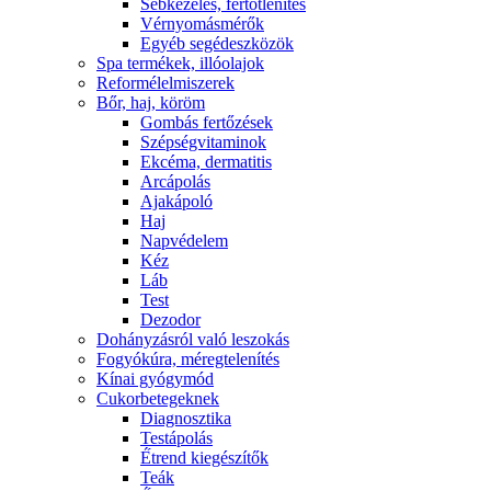
Sebkezelés, fertőtlenítés
Vérnyomásmérők
Egyéb segédeszközök
Spa termékek, illóolajok
Reformélelmiszerek
Bőr, haj, köröm
Gombás fertőzések
Szépségvitaminok
Ekcéma, dermatitis
Arcápolás
Ajakápoló
Haj
Napvédelem
Kéz
Láb
Test
Dezodor
Dohányzásról való leszokás
Fogyókúra, méregtelenítés
Kínai gyógymód
Cukorbetegeknek
Diagnosztika
Testápolás
É́trend kiegészítők
Teák