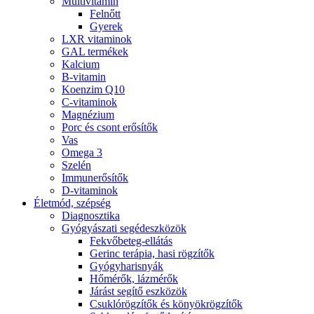
Multivitamin
Felnőtt
Gyerek
LXR vitaminok
GAL termékek
Kalcium
B-vitamin
Koenzim Q10
C-vitaminok
Magnézium
Porc és csont erősítők
Vas
Omega 3
Szelén
Immunerősítők
D-vitaminok
Életmód, szépség
Diagnosztika
Gyógyászati segédeszközök
Fekvőbeteg-ellátás
Gerinc terápia, hasi rögzítők
Gyógyharisnyák
Hőmérők, lázmérők
Járást segítő eszközök
Csuklórögzítők és könyökrögzítők