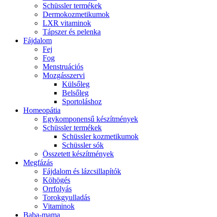
Schüssler termékek
Dermokozmetikumok
LXR vitaminok
Tápszer és pelenka
Fájdalom
Fej
Fog
Menstruációs
Mozgásszervi
Külsőleg
Belsőleg
Sportoláshoz
Homeopátia
Egykomponensű készítmények
Schüssler termékek
Schüssler kozmetikumok
Schüssler sók
Összetett készítmények
Megfázás
Fájdalom és lázcsillapítók
Köhögés
Orrfolyás
Torokgyulladás
Vitaminok
Baba-mama