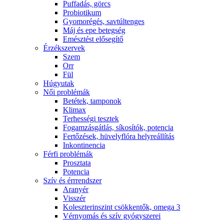
Puffadás, görcs
Probiotikum
Gyomorégés, savtúltenges
Máj és epe betegség
Emésztést elősegítő
Érzékszervek
Szem
Orr
Fül
Húgyutak
Női problémák
Betétek, tamponok
Klimax
Terhességi tesztek
Fogamzásgátlás, síkosítók, potencia
Fertőzések, hüvelyflóra helyreállítás
Inkontinencia
Férfi problémák
Prosztata
Potencia
Szív és érrrendszer
Aranyér
Visszér
Koleszterinszint csökkentők, omega 3
Vérnyomás és szív gyógyszerei