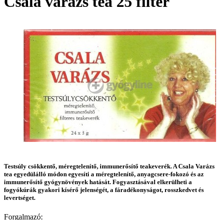
Csala varázs tea 25 filter
Testsúly csökkentő, méregtelenítő, immunerősítő teakeverék. A Csala Varázs
tea egyedülálló módon egyesíti a méregtelenítő, anyagcsere-fokozó és az
immunerősítő gyógynövények hatását. Fogyasztásával elkerülheti a
fogyókúrák gyakori kísérő jelenségét, a fáradékonyságot, rosszkedvet és
levertséget.
Forgalmazó: