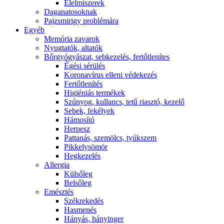
É́lelmiszerek
Daganatosoknak
Pajzsmirigy problémára
Egyéb
Memória zavarok
Nyugtatók, altatók
Bőrgyógyászat, sebkezelés, fertőtlenítes
É́gési sérülés
Koronavírus elleni védekezés
Fertőtlenítés
Higiéniás termékek
Szúnyog, kullancs, tetű riasztó, kezelő
Sebek, fekélyek
Hámosító
Herpesz
Pattanás, szemölcs, tyúkszem
Pikkelysömör
Hegkezelés
Allergia
Külsőleg
Belsőleg
Emésztés
Székrekedés
Hasmenés
Hányás, hányinger