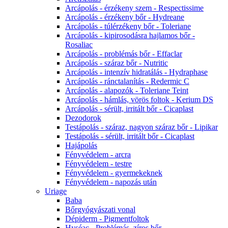
Arcápolás - érzékeny szem - Respectissime
Arcápolás - érzékeny bőr - Hydreane
Arcápolás - túlérzékeny bőr - Toleriane
Arcápolás - kipirosodásra hajlamos bőr -
Rosaliac
Arcápolás - problémás bőr - Effaclar
Arcápolás - száraz bőr - Nutritic
Arcápolás - intenzív hidratálás - Hydraphase
Arcápolás - ránctalanítás - Redermic C
Arcápolás - alapozók - Toleriane Teint
Arcápolás - hámlás, vörös foltok - Kerium DS
Arcápolás - sérült, irritált bőr - Cicaplast
Dezodorok
Testápolás - száraz, nagyon száraz bőr - Lipikar
Testápolás - sérült, irritált bőr - Cicaplast
Hajápolás
Fényvédelem - arcra
Fényvédelem - testre
Fényvédelem - gyermekeknek
Fényvédelem - napozás után
Uriage
Baba
Bőrgyógyászati vonal
Dépiderm - Pigmentfoltok
Hyséac - Problémás, zíros bőr