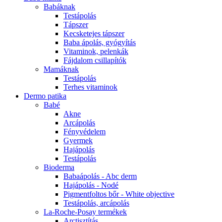
Babáknak
Testápolás
Tápszer
Kecsketejes tápszer
Baba ápolás, gyógyítás
Vitaminok, pelenkák
Fájdalom csillapítók
Mamáknak
Testápolás
Terhes vitaminok
Dermo patika
Babé
Akne
Arcápolás
Fényvédelem
Gyermek
Hajápolás
Testápolás
Bioderma
Babaápolás - Abc derm
Hajápolás - Nodé
Pigmentfoltos bőr - White objective
Testápolás, arcápolás
La-Roche-Posay termékek
Arctisztítás