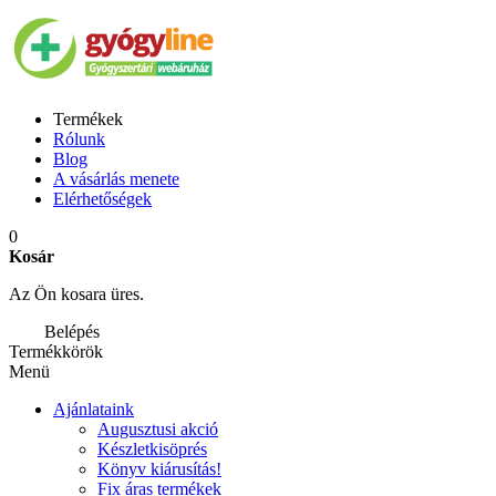
Termékek
Rólunk
Blog
A vásárlás menete
Elérhetőségek
0
Kosár
Az Ön kosara üres.
Belépés
Termékkörök
Menü
Ajánlataink
Augusztusi akció
Készletkisöprés
Könyv kiárusítás!
Fix áras termékek