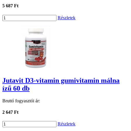
5 687 Ft
Részletek
Jutavit D3-vitamin gumivitamin málna
ízű 60 db
Bruttó fogyasztói ár:
2 647 Ft
Részletek