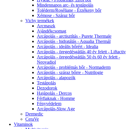
Mindennapos arc- és testápolás
Toléderm/Roséliane - Érzékeny bőr
Xémose - Száraz bőr
Vichy termékek
Arcmaszk
Ajándékcsomag
Arcápolás - arctisztítás - Purete Thermale
Arcápolás - hidratálás - Aqualia Thermál
Arcápolás - ideális bőrért - Idealia
Arcápolás - öregedésgátlás 40 év felett - Liftactiv
Arcápolás - öregedésgátlás 50 és 60 év felett -
Neovadiol
Arcápolás - problémás bőr - Normaderm
Arcápolás - száraz bőrre - Nutrilogie
Arcápolás - alapozók
Testápolás
Dezodorok
Hajápolás - Dercos
Férfiaknak - Homme
Fényvédelem
Arcápolás-Slow Age
Dermedic
CeraVe
Vitaminok