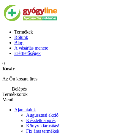
Termékek
Rólunk
Blog
A vásárlás menete
Elérhetőségek
0
Kosár
Az Ön kosara üres.
Belépés
Termékkörök
Menü
Ajánlataink
Augusztusi akció
Készletkisöprés
Könyv kiárusítás!
Fix áras termékek