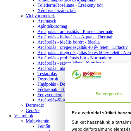
Toléderm/Roséliane - Érzékeny bőr
Xémose - Száraz bőr
Vichy termékek
Arcmaszk
Ajándékcsomag
Arcápolás - arctisztítás - Purete Thermale
Arcápolás - hidratálás - Aqualia Thermál
Arcápolás - ideális bőrért - Idealia
Arcápolás - öregedésgátlás 40 év felett - Liftactiv
Arcápolás - öregedésgátlás 50 és 60 év felett - Ne
Arcápolás - problémás bőr - Normaderm
Arcápolás - száraz bőrre - Nutrilogie
Arcápolás - alapozók
Testápolás
Dezodorok
Hajápolás - Dercos
Férfiaknak - Homme
Beleegyezés
Fényvédelem
Arcápolás-Slow Age
Dermedic
CeraVe
Ez a weboldal sütiket haszn
Vitaminok
Multivitamin
Sütiket használunk a tartal
Felnőtt
weboldalforgalmunk elemzé