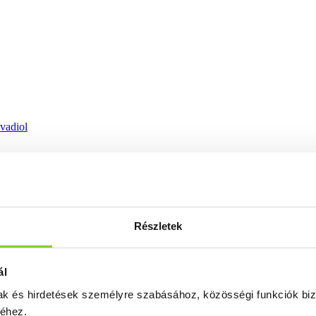
ovadiol
Részletek
ál
mak és hirdetések személyre szabásához, közösségi funkciók biz
séhez.