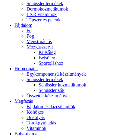
Schüssler termékek
Dermokozmetikumok
LXR vitaminok
Tápszer és pelenka
Fájdalom
Fej
Fog
Menstruációs
Mozgásszervi
Külsőleg
Belsőleg
Sportoláshoz
Homeopátia
Egykomponensű készítmények
Schüssler termékek
Schüssler kozmetikumok
Schüssler sók
Összetett készítmények
Megfázás
Fájdalom és lázcsillapítók
Köhögés
Orrfolyás
Torokgyulladás
Vitaminok
Baba-mama