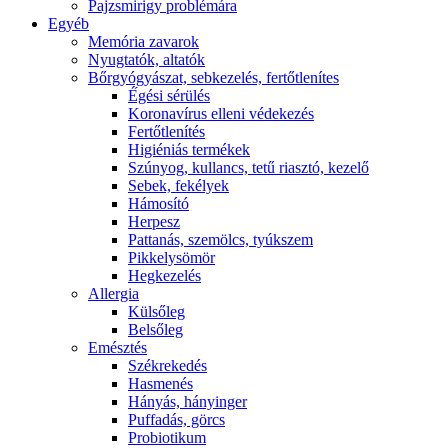
Pajzsmirigy problémára
Egyéb
Memória zavarok
Nyugtatók, altatók
Bőrgyógyászat, sebkezelés, fertőtlenítes
É́gési sérülés
Koronavírus elleni védekezés
Fertőtlenítés
Higiéniás termékek
Szúnyog, kullancs, tetű riasztó, kezelő
Sebek, fekélyek
Hámosító
Herpesz
Pattanás, szemölcs, tyúkszem
Pikkelysömör
Hegkezelés
Allergia
Külsőleg
Belsőleg
Emésztés
Székrekedés
Hasmenés
Hányás, hányinger
Puffadás, görcs
Probiotikum