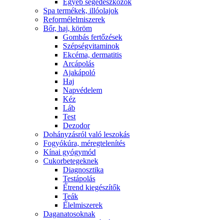
Egyéb segédeszközök
Spa termékek, illóolajok
Reformélelmiszerek
Bőr, haj, köröm
Gombás fertőzések
Szépségvitaminok
Ekcéma, dermatitis
Arcápolás
Ajakápoló
Haj
Napvédelem
Kéz
Láb
Test
Dezodor
Dohányzásról való leszokás
Fogyókúra, méregtelenítés
Kínai gyógymód
Cukorbetegeknek
Diagnosztika
Testápolás
É́trend kiegészítők
Teák
É́lelmiszerek
Daganatosoknak