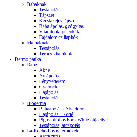
Babáknak
Testápolás
Tápszer
Kecsketejes tápszer
Baba ápolás, gyógyítás
Vitaminok, pelenkák
Fájdalom csillapítók
Mamáknak
Testápolás
Terhes vitaminok
Dermo patika
Babé
Akne
Arcápolás
Fényvédelem
Gyermek
Hajápolás
Testápolás
Bioderma
Babaápolás - Abc derm
Hajápolás - Nodé
Pigmentfoltos bőr - White objective
Testápolás, arcápolás
La-Roche-Posay termékek
Arctisztítás