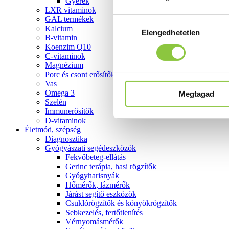
Gyerek
LXR vitaminok
GAL termékek
Hozzájárulás
Kalcium
Elengedhetetlen
kiválasztása
B-vitamin
Koenzim Q10
C-vitaminok
Magnézium
Porc és csont erősítők
Vas
Omega 3
Megtagad
Szelén
Immunerősítők
D-vitaminok
Életmód, szépség
Diagnosztika
Gyógyászati segédeszközök
Fekvőbeteg-ellátás
Gerinc terápia, hasi rögzítők
Gyógyharisnyák
Hőmérők, lázmérők
Járást segítő eszközök
Csuklórögzítők és könyökrögzítők
Sebkezelés, fertőtlenítés
Vérnyomásmérők