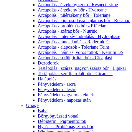
Arcápolás - érzékeny szem - Respectissime
Arcápolás - érzékeny bőr - Hydreane
Arcápolás - túlérzékeny bőr - Toleriane
Arcápolás - kipirosodásra hajlamos bőr - Rosaliac
Arcápolás - problémás bőr - Effaclar
Arcápolás - száraz bőr - Nutritic
Arcápolás - intenzív hidratálás - Hydraphase
Arcápolás - ránctalanítás - Redermic C
Arcápolás - alapozók - Toleriane Teint
Arcápolás - hámlás, vörös foltok - Kerium DS
Arcápolás - sérült, irritált bőr - Cicaplast
Dezodorok
Testápolás - száraz, nagyon száraz bőr - Lipikar
Testápolás - sérült, irritált bőr - Cicaplast
Hajápolás
Fényvédelem - arcra
Fényvédelem - testre
Fényvédelem - gyermekeknek
Fényvédelem - napozás után
Uriage
Baba
Bőrgyógyászati vonal
Dépiderm - Pigmentfoltok
Hyséac - Problémás, zíros bőr
Mindennapos arc- és testápolás