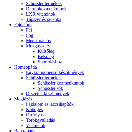
Schüssler termékek
Dermokozmetikumok
LXR vitaminok
Tápszer és pelenka
Fájdalom
Fej
Fog
Menstruációs
Mozgásszervi
Külsőleg
Belsőleg
Sportoláshoz
Homeopátia
Egykomponensű készítmények
Schüssler termékek
Schüssler kozmetikumok
Schüssler sók
Összetett készítmények
Megfázás
Fájdalom és lázcsillapítók
Köhögés
Orrfolyás
Torokgyulladás
Vitaminok
Baba-mama