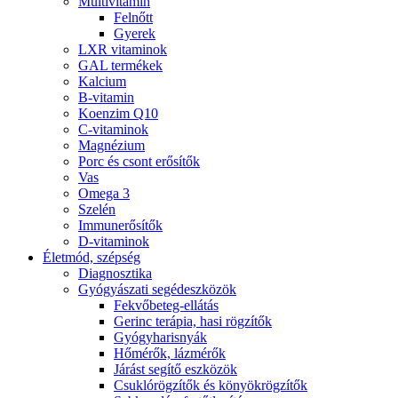
Multivitamin
Felnőtt
Gyerek
LXR vitaminok
GAL termékek
Kalcium
B-vitamin
Koenzim Q10
C-vitaminok
Magnézium
Porc és csont erősítők
Vas
Omega 3
Szelén
Immunerősítők
D-vitaminok
Életmód, szépség
Diagnosztika
Gyógyászati segédeszközök
Fekvőbeteg-ellátás
Gerinc terápia, hasi rögzítők
Gyógyharisnyák
Hőmérők, lázmérők
Járást segítő eszközök
Csuklórögzítők és könyökrögzítők