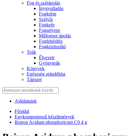
Fog és szájápolás
Í́nygyulladás
Fogkrém
Szájvíz
Fogkefe
Fogselyem
Műfogsor ápolás
Fogfehérítés
Fogköztisztító
Teák
É́lvezeti
Gyógyteák
Könyvek
Egészség ajándékba
Tápszer
Ajánlataink
Főoldal
Egykomponensű készítmények
Boiron Acidum phosphoricum C9 4 g