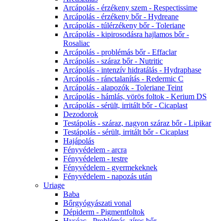
Arcápolás - érzékeny szem - Respectissime
Arcápolás - érzékeny bőr - Hydreane
Arcápolás - túlérzékeny bőr - Toleriane
Arcápolás - kipirosodásra hajlamos bőr -
Rosaliac
Arcápolás - problémás bőr - Effaclar
Arcápolás - száraz bőr - Nutritic
Arcápolás - intenzív hidratálás - Hydraphase
Arcápolás - ránctalanítás - Redermic C
Arcápolás - alapozók - Toleriane Teint
Arcápolás - hámlás, vörös foltok - Kerium DS
Arcápolás - sérült, irritált bőr - Cicaplast
Dezodorok
Testápolás - száraz, nagyon száraz bőr - Lipikar
Testápolás - sérült, irritált bőr - Cicaplast
Hajápolás
Fényvédelem - arcra
Fényvédelem - testre
Fényvédelem - gyermekeknek
Fényvédelem - napozás után
Uriage
Baba
Bőrgyógyászati vonal
Dépiderm - Pigmentfoltok
Hyséac - Problémás, zíros bőr