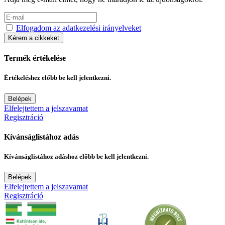
Elfogadom az adatkezelési irányelveket
Kérem a cikkeket
Termék értékelése
Értékeléshez előbb be kell jelentkezni.
Belépek
Elfelejtettem a jelszavamat
Regisztráció
Kívánságlistához adás
Kívánságlistához adáshoz előbb be kell jelentkezni.
Belépek
Elfelejtettem a jelszavamat
Regisztráció