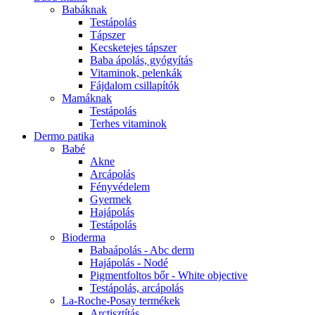
Babáknak
Testápolás
Tápszer
Kecsketejes tápszer
Baba ápolás, gyógyítás
Vitaminok, pelenkák
Fájdalom csillapítók
Mamáknak
Testápolás
Terhes vitaminok
Dermo patika
Babé
Akne
Arcápolás
Fényvédelem
Gyermek
Hajápolás
Testápolás
Bioderma
Babaápolás - Abc derm
Hajápolás - Nodé
Pigmentfoltos bőr - White objective
Testápolás, arcápolás
La-Roche-Posay termékek
Arctisztítás