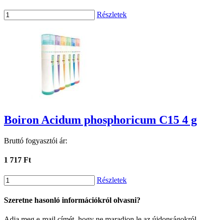
Részletek
Boiron Acidum phosphoricum C15 4 g
Bruttó fogyasztói ár:
1 717 Ft
Részletek
Szeretne hasonló információkról olvasni?
Adja meg e-mail címét, hogy ne maradjon le az újdonságokról.