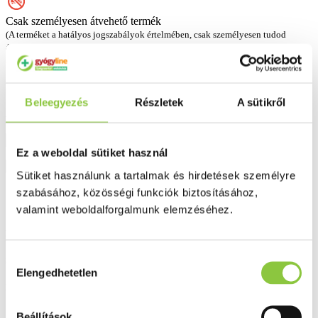
Csak személyesen átvehető termék
(A terméket a hatályos jogszabályok értelmében, csak személyesen tudod
átvenni)
Átvételi pont: 1086, Budapest, Teleki tér 5,
kattintson a részletekért
1 717 Ft
Beleegyezés
Részletek
A sütikről
429 Ft/gramm
Ez a weboldal sütiket használ
Kosárba
Sütiket használunk a tartalmak és hirdetések személyre
Kívánságlistába
szabásához, közösségi funkciók biztosításához,
valamint weboldalforgalmunk elemzéséhez.
Részletes leírás
Hozzájárulás
Szállítási információk
Elengedhetetlen
kiválasztása
Fizetési információk
Beállítások