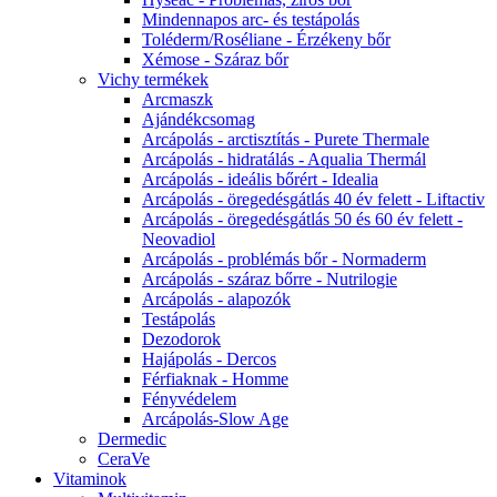
Mindennapos arc- és testápolás
Toléderm/Roséliane - Érzékeny bőr
Xémose - Száraz bőr
Vichy termékek
Arcmaszk
Ajándékcsomag
Arcápolás - arctisztítás - Purete Thermale
Arcápolás - hidratálás - Aqualia Thermál
Arcápolás - ideális bőrért - Idealia
Arcápolás - öregedésgátlás 40 év felett - Liftactiv
Arcápolás - öregedésgátlás 50 és 60 év felett -
Neovadiol
Arcápolás - problémás bőr - Normaderm
Arcápolás - száraz bőrre - Nutrilogie
Arcápolás - alapozók
Testápolás
Dezodorok
Hajápolás - Dercos
Férfiaknak - Homme
Fényvédelem
Arcápolás-Slow Age
Dermedic
CeraVe
Vitaminok