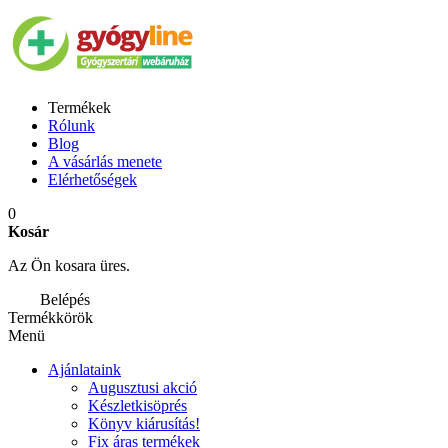
Termékek
Rólunk
Blog
A vásárlás menete
Elérhetőségek
0
Kosár
Az Ön kosara üres.
Belépés
Termékkörök
Menü
Ajánlataink
Augusztusi akció
Készletkisöprés
Könyv kiárusítás!
Fix áras termékek