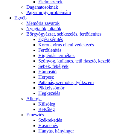
É́lelmiszerek
Daganatosoknak
Pajzsmirigy problémára
Egyéb
Memória zavarok
Nyugtatók, altatók
Bőrgyógyászat, sebkezelés, fertőtlenítes
É́gési sérülés
Koronavírus elleni védekezés
Fertőtlenítés
Higiéniás termékek
Szúnyog, kullancs, tetű riasztó, kezelő
Sebek, fekélyek
Hámosító
Herpesz
Pattanás, szemölcs, tyúkszem
Pikkelysömör
Hegkezelés
Allergia
Külsőleg
Belsőleg
Emésztés
Székrekedés
Hasmenés
Hányás, hányinger