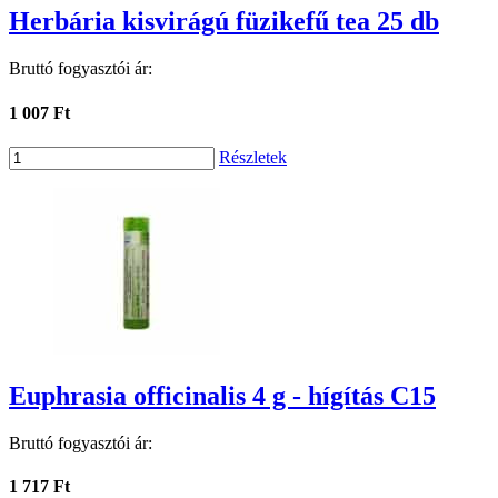
Herbária kisvirágú füzikefű tea 25 db
Bruttó fogyasztói ár:
1 007 Ft
Részletek
Euphrasia officinalis 4 g - hígítás C15
Bruttó fogyasztói ár:
1 717 Ft