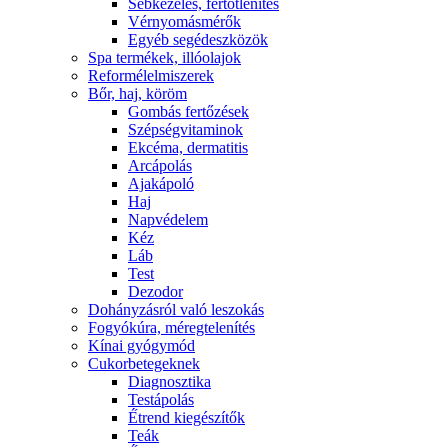
Sebkezelés, fertőtlenítés
Vérnyomásmérők
Egyéb segédeszközök
Spa termékek, illóolajok
Reformélelmiszerek
Bőr, haj, köröm
Gombás fertőzések
Szépségvitaminok
Ekcéma, dermatitis
Arcápolás
Ajakápoló
Haj
Napvédelem
Kéz
Láb
Test
Dezodor
Dohányzásról való leszokás
Fogyókúra, méregtelenítés
Kínai gyógymód
Cukorbetegeknek
Diagnosztika
Testápolás
É́trend kiegészítők
Teák