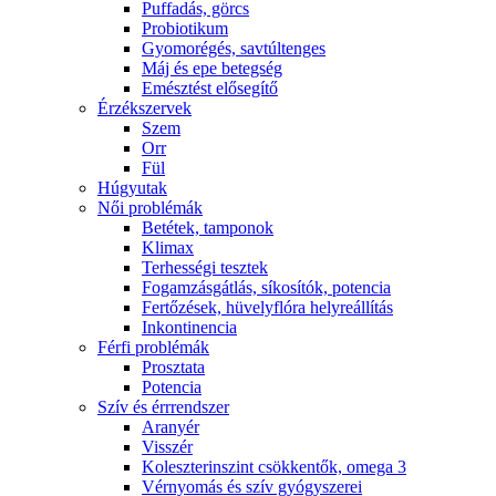
Puffadás, görcs
Probiotikum
Gyomorégés, savtúltenges
Máj és epe betegség
Emésztést elősegítő
Érzékszervek
Szem
Orr
Fül
Húgyutak
Női problémák
Betétek, tamponok
Klimax
Terhességi tesztek
Fogamzásgátlás, síkosítók, potencia
Fertőzések, hüvelyflóra helyreállítás
Inkontinencia
Férfi problémák
Prosztata
Potencia
Szív és érrrendszer
Aranyér
Visszér
Koleszterinszint csökkentők, omega 3
Vérnyomás és szív gyógyszerei