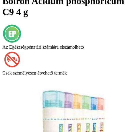
Boiron Acidum phosphoricum
C9 4 g
Az Egészségpénztári számlára elszámolható
Csak személyesen átvehető termék