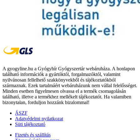
A gyogyline.hu a Gyógyhír Gyógyszertár webáruháza. A honlapon
található információk a gyártóktól, forgalmazóktól, valamint
nyilvánosan fellelhető szakkönyvekből és tájékoztatókból
származnak. Ezek tartalmáért webáruházunk nem vállal felelősséget.
Minden esetben figyelmesen olvassa el a termék csomagolásán
található, illetve a termékhez mellékelt tájékoztatót. Ha valamiben
bizonytalan, forduljon hozzánk bizalommal!
ÁSZF
Adatvédelmi nyilatkozat
Süti tájékoztató
Fizetés és szállítás