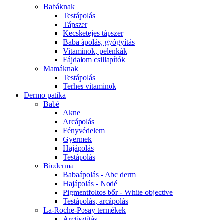
Babáknak
Testápolás
Tápszer
Kecsketejes tápszer
Baba ápolás, gyógyítás
Vitaminok, pelenkák
Fájdalom csillapítók
Mamáknak
Testápolás
Terhes vitaminok
Dermo patika
Babé
Akne
Arcápolás
Fényvédelem
Gyermek
Hajápolás
Testápolás
Bioderma
Babaápolás - Abc derm
Hajápolás - Nodé
Pigmentfoltos bőr - White objective
Testápolás, arcápolás
La-Roche-Posay termékek
Arctisztítás