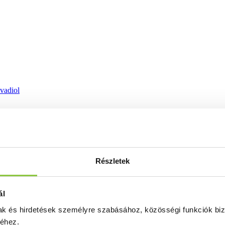
ovadiol
Részletek
ál
mak és hirdetések személyre szabásához, közösségi funkciók biz
séhez.