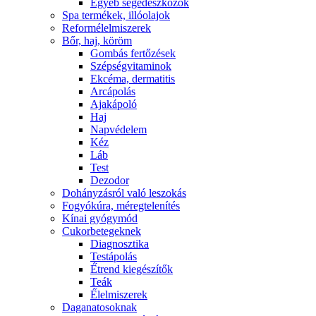
Egyéb segédeszközök
Spa termékek, illóolajok
Reformélelmiszerek
Bőr, haj, köröm
Gombás fertőzések
Szépségvitaminok
Ekcéma, dermatitis
Arcápolás
Ajakápoló
Haj
Napvédelem
Kéz
Láb
Test
Dezodor
Dohányzásról való leszokás
Fogyókúra, méregtelenítés
Kínai gyógymód
Cukorbetegeknek
Diagnosztika
Testápolás
É́trend kiegészítők
Teák
É́lelmiszerek
Daganatosoknak