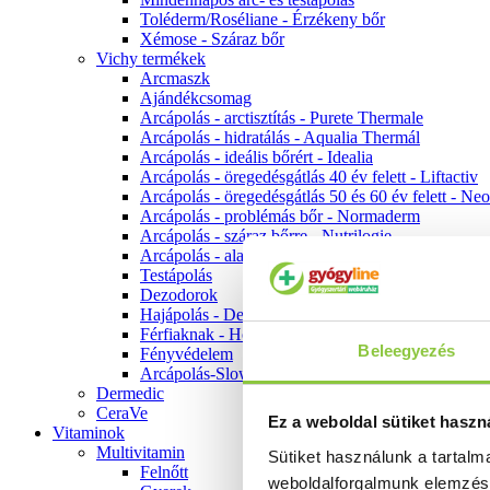
Toléderm/Roséliane - Érzékeny bőr
Xémose - Száraz bőr
Vichy termékek
Arcmaszk
Ajándékcsomag
Arcápolás - arctisztítás - Purete Thermale
Arcápolás - hidratálás - Aqualia Thermál
Arcápolás - ideális bőrért - Idealia
Arcápolás - öregedésgátlás 40 év felett - Liftactiv
Arcápolás - öregedésgátlás 50 és 60 év felett - Ne
Arcápolás - problémás bőr - Normaderm
Arcápolás - száraz bőrre - Nutrilogie
Arcápolás - alapozók
Testápolás
Dezodorok
Hajápolás - Dercos
Férfiaknak - Homme
Beleegyezés
Fényvédelem
Arcápolás-Slow Age
Dermedic
CeraVe
Ez a weboldal sütiket haszn
Vitaminok
Multivitamin
Sütiket használunk a tartal
Felnőtt
weboldalforgalmunk elemzé