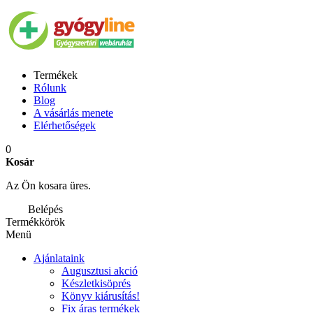
Termékek
Rólunk
Blog
A vásárlás menete
Elérhetőségek
0
Kosár
Az Ön kosara üres.
Belépés
Termékkörök
Menü
Ajánlataink
Augusztusi akció
Készletkisöprés
Könyv kiárusítás!
Fix áras termékek