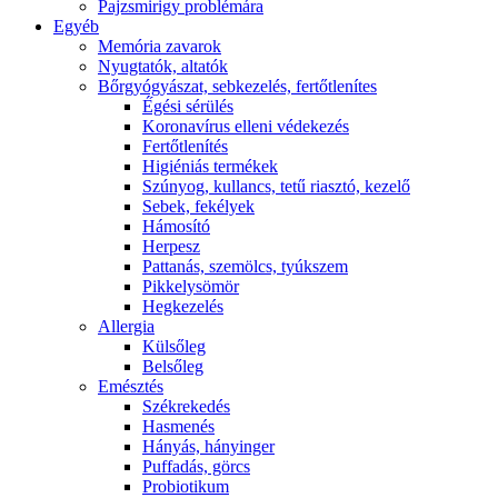
Pajzsmirigy problémára
Egyéb
Memória zavarok
Nyugtatók, altatók
Bőrgyógyászat, sebkezelés, fertőtlenítes
É́gési sérülés
Koronavírus elleni védekezés
Fertőtlenítés
Higiéniás termékek
Szúnyog, kullancs, tetű riasztó, kezelő
Sebek, fekélyek
Hámosító
Herpesz
Pattanás, szemölcs, tyúkszem
Pikkelysömör
Hegkezelés
Allergia
Külsőleg
Belsőleg
Emésztés
Székrekedés
Hasmenés
Hányás, hányinger
Puffadás, görcs
Probiotikum