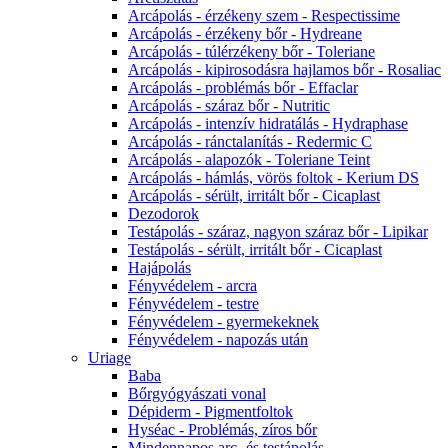
Arcápolás - érzékeny szem - Respectissime
Arcápolás - érzékeny bőr - Hydreane
Arcápolás - túlérzékeny bőr - Toleriane
Arcápolás - kipirosodásra hajlamos bőr - Rosaliac
Arcápolás - problémás bőr - Effaclar
Arcápolás - száraz bőr - Nutritic
Arcápolás - intenzív hidratálás - Hydraphase
Arcápolás - ránctalanítás - Redermic C
Arcápolás - alapozók - Toleriane Teint
Arcápolás - hámlás, vörös foltok - Kerium DS
Arcápolás - sérült, irritált bőr - Cicaplast
Dezodorok
Testápolás - száraz, nagyon száraz bőr - Lipikar
Testápolás - sérült, irritált bőr - Cicaplast
Hajápolás
Fényvédelem - arcra
Fényvédelem - testre
Fényvédelem - gyermekeknek
Fényvédelem - napozás után
Uriage
Baba
Bőrgyógyászati vonal
Dépiderm - Pigmentfoltok
Hyséac - Problémás, zíros bőr
Mindennapos arc- és testápolás