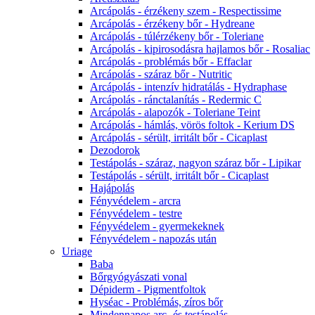
Arcápolás - érzékeny szem - Respectissime
Arcápolás - érzékeny bőr - Hydreane
Arcápolás - túlérzékeny bőr - Toleriane
Arcápolás - kipirosodásra hajlamos bőr - Rosaliac
Arcápolás - problémás bőr - Effaclar
Arcápolás - száraz bőr - Nutritic
Arcápolás - intenzív hidratálás - Hydraphase
Arcápolás - ránctalanítás - Redermic C
Arcápolás - alapozók - Toleriane Teint
Arcápolás - hámlás, vörös foltok - Kerium DS
Arcápolás - sérült, irritált bőr - Cicaplast
Dezodorok
Testápolás - száraz, nagyon száraz bőr - Lipikar
Testápolás - sérült, irritált bőr - Cicaplast
Hajápolás
Fényvédelem - arcra
Fényvédelem - testre
Fényvédelem - gyermekeknek
Fényvédelem - napozás után
Uriage
Baba
Bőrgyógyászati vonal
Dépiderm - Pigmentfoltok
Hyséac - Problémás, zíros bőr
Mindennapos arc- és testápolás