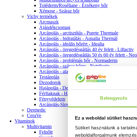
Toléderm/Roséliane - Érzékeny bőr
Xémose - Száraz bőr
Vichy termékek
Arcmaszk
Ajándékcsomag
Arcápolás - arctisztítás - Purete Thermale
Arcápolás - hidratálás - Aqualia Thermál
Arcápolás - ideális bőrért - Idealia
Arcápolás - öregedésgátlás 40 év felett - Liftactiv
Arcápolás - öregedésgátlás 50 és 60 év felett - Ne
Arcápolás - problémás bőr - Normaderm
Arcápolás - száraz bőrre - Nutrilogie
Arcápolás - alapozók
Testápolás
Dezodorok
Hajápolás - Dercos
Férfiaknak - Homme
Beleegyezés
Fényvédelem
Arcápolás-Slow Age
Dermedic
CeraVe
Ez a weboldal sütiket haszn
Vitaminok
Multivitamin
Sütiket használunk a tartal
Felnőtt
weboldalforgalmunk elemzé