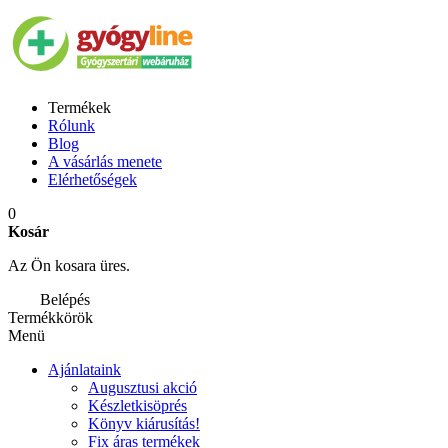
Termékek
Rólunk
Blog
A vásárlás menete
Elérhetőségek
0
Kosár
Az Ön kosara üres.
Belépés
Termékkörök
Menü
Ajánlataink
Augusztusi akció
Készletkisöprés
Könyv kiárusítás!
Fix áras termékek