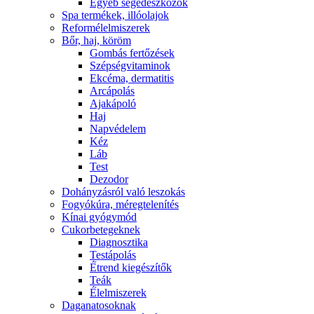
Egyéb segédeszközök
Spa termékek, illóolajok
Reformélelmiszerek
Bőr, haj, köröm
Gombás fertőzések
Szépségvitaminok
Ekcéma, dermatitis
Arcápolás
Ajakápoló
Haj
Napvédelem
Kéz
Láb
Test
Dezodor
Dohányzásról való leszokás
Fogyókúra, méregtelenítés
Kínai gyógymód
Cukorbetegeknek
Diagnosztika
Testápolás
É́trend kiegészítők
Teák
É́lelmiszerek
Daganatosoknak