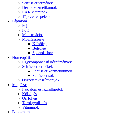
Schüssler termékek
Dermokozmetikumok
LXR vitaminok
Tápszer és pelenka
Fájdalom
Fej
Fog
Menstruációs
Mozgásszervi
Külsőleg
Belsőleg
Sportoláshoz
Homeopátia
Egykomponensű készítmények
Schüssler termékek
Schüssler kozmetikumok
Schüssler sók
Összetett készítmények
Megfázás
Fájdalom és lázcsillapítók
Köhögés
Orrfolyás
Torokgyulladás
Vitaminok
Baba-mama