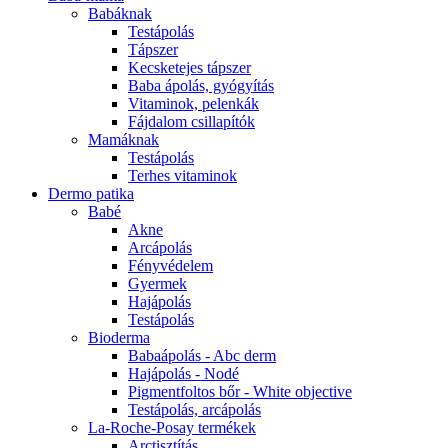
Babáknak
Testápolás
Tápszer
Kecsketejes tápszer
Baba ápolás, gyógyítás
Vitaminok, pelenkák
Fájdalom csillapítók
Mamáknak
Testápolás
Terhes vitaminok
Dermo patika
Babé
Akne
Arcápolás
Fényvédelem
Gyermek
Hajápolás
Testápolás
Bioderma
Babaápolás - Abc derm
Hajápolás - Nodé
Pigmentfoltos bőr - White objective
Testápolás, arcápolás
La-Roche-Posay termékek
Arctisztítás