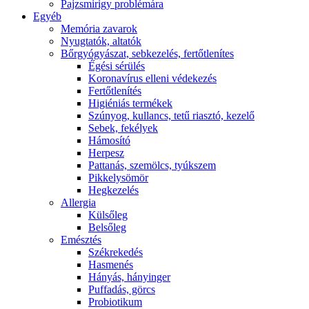
Pajzsmirigy problémára
Egyéb
Memória zavarok
Nyugtatók, altatók
Bőrgyógyászat, sebkezelés, fertőtlenítes
É́gési sérülés
Koronavírus elleni védekezés
Fertőtlenítés
Higiéniás termékek
Szúnyog, kullancs, tetű riasztó, kezelő
Sebek, fekélyek
Hámosító
Herpesz
Pattanás, szemölcs, tyúkszem
Pikkelysömör
Hegkezelés
Allergia
Külsőleg
Belsőleg
Emésztés
Székrekedés
Hasmenés
Hányás, hányinger
Puffadás, görcs
Probiotikum