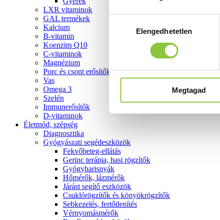
Gyerek
LXR vitaminok
GAL termékek
Hozzájárulás
Kalcium
Elengedhetetlen
kiválasztása
B-vitamin
Koenzim Q10
C-vitaminok
Magnézium
Porc és csont erősítők
Vas
Omega 3
Megtagad
Szelén
Immunerősítők
D-vitaminok
Életmód, szépség
Diagnosztika
Gyógyászati segédeszközök
Fekvőbeteg-ellátás
Gerinc terápia, hasi rögzítők
Gyógyharisnyák
Hőmérők, lázmérők
Járást segítő eszközök
Csuklórögzítők és könyökrögzítők
Sebkezelés, fertőtlenítés
Vérnyomásmérők