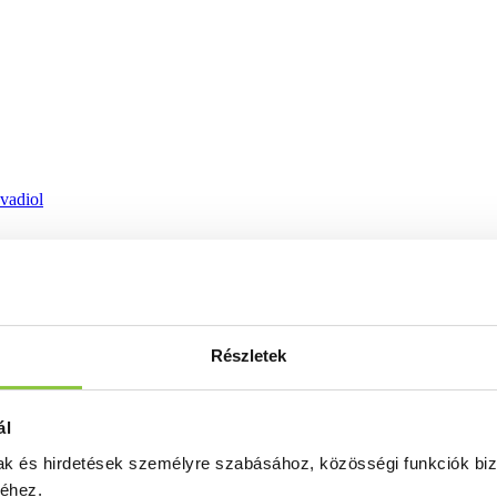
ovadiol
Részletek
ál
mak és hirdetések személyre szabásához, közösségi funkciók biz
séhez.