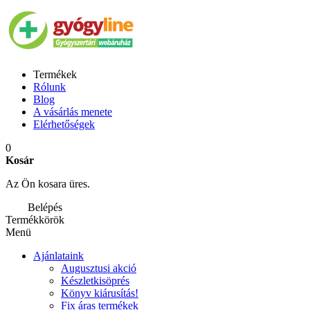
Termékek
Rólunk
Blog
A vásárlás menete
Elérhetőségek
0
Kosár
Az Ön kosara üres.
Belépés
Termékkörök
Menü
Ajánlataink
Augusztusi akció
Készletkisöprés
Könyv kiárusítás!
Fix áras termékek