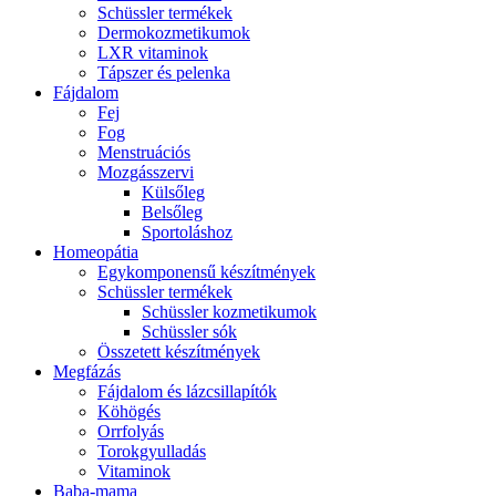
Schüssler termékek
Dermokozmetikumok
LXR vitaminok
Tápszer és pelenka
Fájdalom
Fej
Fog
Menstruációs
Mozgásszervi
Külsőleg
Belsőleg
Sportoláshoz
Homeopátia
Egykomponensű készítmények
Schüssler termékek
Schüssler kozmetikumok
Schüssler sók
Összetett készítmények
Megfázás
Fájdalom és lázcsillapítók
Köhögés
Orrfolyás
Torokgyulladás
Vitaminok
Baba-mama