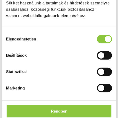
Minőségellenőrzött termékek
Sütiket használunk a tartalmak és hirdetések személyre
szabásához, közösségi funkciók biztosításához,
Valós gyógyszertári háttér
valamint weboldalforgalmunk elemzéséhez.
Folyamatos akciók
Ezek is érdekelhetik Önt
Hozzájárulás
Elengedhetetlen
kiválasztása
Beállítások
Statisztikai
Marketing
Gal K-komplex D3-vitamin FORTE
cseppek 20 ml
Rendben
Bruttó fogyasztói ár: