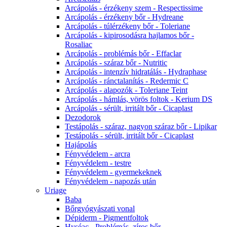
Arcápolás - érzékeny szem - Respectissime
Arcápolás - érzékeny bőr - Hydreane
Arcápolás - túlérzékeny bőr - Toleriane
Arcápolás - kipirosodásra hajlamos bőr -
Rosaliac
Arcápolás - problémás bőr - Effaclar
Arcápolás - száraz bőr - Nutritic
Arcápolás - intenzív hidratálás - Hydraphase
Arcápolás - ránctalanítás - Redermic C
Arcápolás - alapozók - Toleriane Teint
Arcápolás - hámlás, vörös foltok - Kerium DS
Arcápolás - sérült, irritált bőr - Cicaplast
Dezodorok
Testápolás - száraz, nagyon száraz bőr - Lipikar
Testápolás - sérült, irritált bőr - Cicaplast
Hajápolás
Fényvédelem - arcra
Fényvédelem - testre
Fényvédelem - gyermekeknek
Fényvédelem - napozás után
Uriage
Baba
Bőrgyógyászati vonal
Dépiderm - Pigmentfoltok
Hyséac - Problémás, zíros bőr