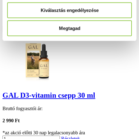
Kiválasztás engedélyezése
5 290 Ft
*az akció előtti 30 nap legalacsonyabb ára
Megtagad
Részletek
GAL D3-vitamin csepp 30 ml
Bruttó fogyasztói ár:
2 990 Ft
*az akció előtti 30 nap legalacsonyabb ára
Részletek