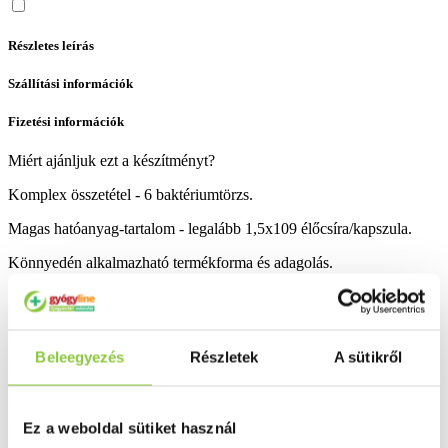
Részletes leírás
Szállítási információk
Fizetési információk
Miért ajánljuk ezt a készítményt?
Komplex összetétel - 6 baktériumtörzs.
Magas hatóanyag-tartalom - legalább 1,5x109 élőcsíra/kapszula.
Könnyedén alkalmazható termékforma és adagolás.
Egészségpénztári számla terhére megvásárolható.
Az emberi béltraktus jótékony és ártalmas baktériumfajok
sokaságából álló hat.
Beleegyezés
Részletek
A sütikről
Bővebben ...
Ingyenes szállítás 18 000 Ft felett
Ez a weboldal sütiket használ