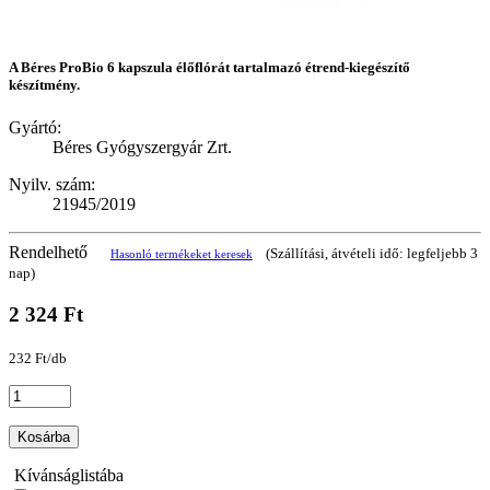
A Béres ProBio 6 kapszula élőflórát tartalmazó étrend-kiegészítő
készítmény.
Gyártó:
Béres Gyógyszergyár Zrt.
Nyilv. szám:
21945/2019
Rendelhető
(Szállítási, átvételi idő: legfeljebb 3
Hasonló termékeket keresek
nap)
2 324 Ft
232 Ft/db
Kosárba
Kívánságlistába