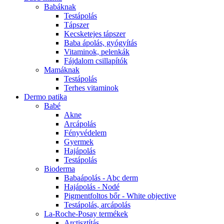
Babáknak
Testápolás
Tápszer
Kecsketejes tápszer
Baba ápolás, gyógyítás
Vitaminok, pelenkák
Fájdalom csillapítók
Mamáknak
Testápolás
Terhes vitaminok
Dermo patika
Babé
Akne
Arcápolás
Fényvédelem
Gyermek
Hajápolás
Testápolás
Bioderma
Babaápolás - Abc derm
Hajápolás - Nodé
Pigmentfoltos bőr - White objective
Testápolás, arcápolás
La-Roche-Posay termékek
Arctisztítás