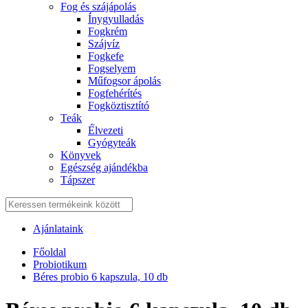
Fog és szájápolás
Í́nygyulladás
Fogkrém
Szájvíz
Fogkefe
Fogselyem
Műfogsor ápolás
Fogfehérítés
Fogköztisztító
Teák
É́lvezeti
Gyógyteák
Könyvek
Egészség ajándékba
Tápszer
Ajánlataink
Főoldal
Probiotikum
Béres probio 6 kapszula, 10 db