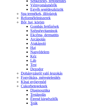
Sebkezelés, fertőtlenítés
Vérnyomásmérők
Egyéb segédeszközök
Spa termékek, illóolajok
Reformélelmiszerek
Bőr, haj, köröm
Gombás fertőzések
Szépségvitaminok
Ekcéma, dermatitis
Arcápolás
Ajakápoló
Haj
Napvédelem
Kéz
Láb
Test
Dezodor
Dohányzásról való leszokás
Fogyókúra, méregtelenítés
Kínai gyógymód
Cukorbetegeknek
Diagnosztika
Testápolás
É́trend kiegészítők
Teák