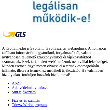
A gyogyline.hu a Gyógyhír Gyógyszertár webáruháza. A honlapon
található információk a gyártóktól, forgalmazóktól, valamint
nyilvánosan fellelhető szakkönyvekből és tájékoztatókból
származnak. Ezek tartalmáért webáruházunk nem vállal felelősséget.
Minden esetben figyelmesen olvassa el a termék csomagolásán
található, illetve a termékhez mellékelt tájékoztatót. Ha valamiben
bizonytalan, forduljon hozzánk bizalommal!
ÁSZF
Adatvédelmi nyilatkozat
Süti tájékoztató
Fizetés és szállítás
Törzsvásárlói program