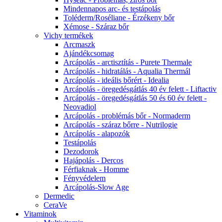
Mindennapos arc- és testápolás
Toléderm/Roséliane - Érzékeny bőr
Xémose - Száraz bőr
Vichy termékek
Arcmaszk
Ajándékcsomag
Arcápolás - arctisztítás - Purete Thermale
Arcápolás - hidratálás - Aqualia Thermál
Arcápolás - ideális bőrért - Idealia
Arcápolás - öregedésgátlás 40 év felett - Liftactiv
Arcápolás - öregedésgátlás 50 és 60 év felett -
Neovadiol
Arcápolás - problémás bőr - Normaderm
Arcápolás - száraz bőrre - Nutrilogie
Arcápolás - alapozók
Testápolás
Dezodorok
Hajápolás - Dercos
Férfiaknak - Homme
Fényvédelem
Arcápolás-Slow Age
Dermedic
CeraVe
Vitaminok