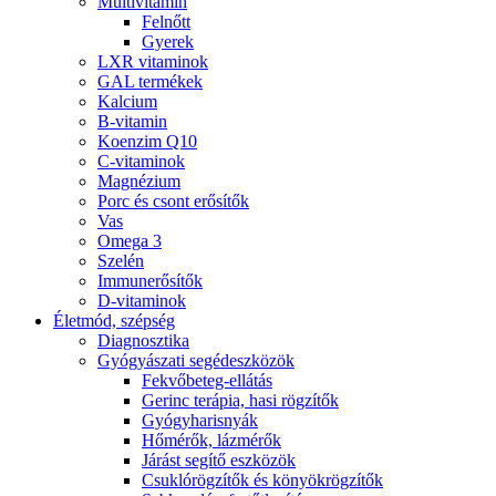
Multivitamin
Felnőtt
Gyerek
LXR vitaminok
GAL termékek
Kalcium
B-vitamin
Koenzim Q10
C-vitaminok
Magnézium
Porc és csont erősítők
Vas
Omega 3
Szelén
Immunerősítők
D-vitaminok
Életmód, szépség
Diagnosztika
Gyógyászati segédeszközök
Fekvőbeteg-ellátás
Gerinc terápia, hasi rögzítők
Gyógyharisnyák
Hőmérők, lázmérők
Járást segítő eszközök
Csuklórögzítők és könyökrögzítők