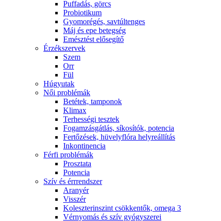
Puffadás, görcs
Probiotikum
Gyomorégés, savtúltenges
Máj és epe betegség
Emésztést elősegítő
Érzékszervek
Szem
Orr
Fül
Húgyutak
Női problémák
Betétek, tamponok
Klimax
Terhességi tesztek
Fogamzásgátlás, síkosítók, potencia
Fertőzések, hüvelyflóra helyreállítás
Inkontinencia
Férfi problémák
Prosztata
Potencia
Szív és érrrendszer
Aranyér
Visszér
Koleszterinszint csökkentők, omega 3
Vérnyomás és szív gyógyszerei