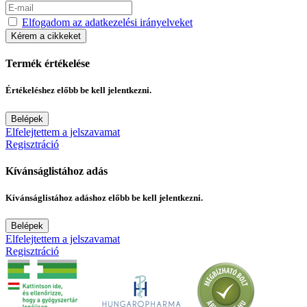
Elfogadom az adatkezelési irányelveket
Kérem a cikkeket
Termék értékelése
Értékeléshez előbb be kell jelentkezni.
Belépek
Elfelejtettem a jelszavamat
Regisztráció
Kívánságlistához adás
Kívánságlistához adáshoz előbb be kell jelentkezni.
Belépek
Elfelejtettem a jelszavamat
Regisztráció