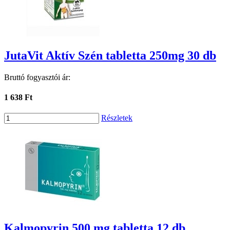
JutaVit Aktív Szén tabletta 250mg 30 db
Bruttó fogyasztói ár:
1 638 Ft
Részletek
Kalmopyrin 500 mg tabletta 12 db