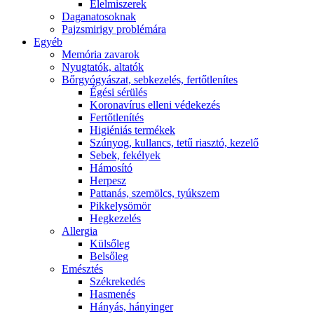
É́lelmiszerek
Daganatosoknak
Pajzsmirigy problémára
Egyéb
Memória zavarok
Nyugtatók, altatók
Bőrgyógyászat, sebkezelés, fertőtlenítes
É́gési sérülés
Koronavírus elleni védekezés
Fertőtlenítés
Higiéniás termékek
Szúnyog, kullancs, tetű riasztó, kezelő
Sebek, fekélyek
Hámosító
Herpesz
Pattanás, szemölcs, tyúkszem
Pikkelysömör
Hegkezelés
Allergia
Külsőleg
Belsőleg
Emésztés
Székrekedés
Hasmenés
Hányás, hányinger