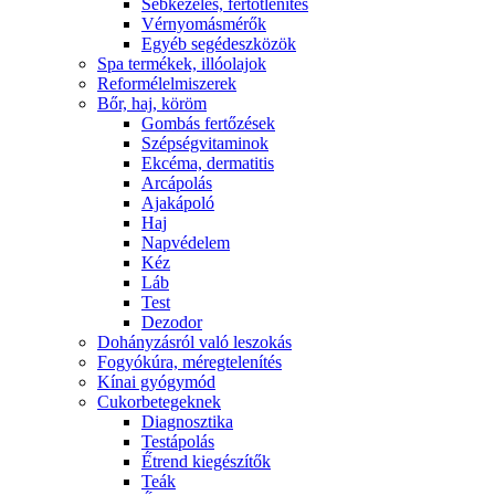
Sebkezelés, fertőtlenítés
Vérnyomásmérők
Egyéb segédeszközök
Spa termékek, illóolajok
Reformélelmiszerek
Bőr, haj, köröm
Gombás fertőzések
Szépségvitaminok
Ekcéma, dermatitis
Arcápolás
Ajakápoló
Haj
Napvédelem
Kéz
Láb
Test
Dezodor
Dohányzásról való leszokás
Fogyókúra, méregtelenítés
Kínai gyógymód
Cukorbetegeknek
Diagnosztika
Testápolás
É́trend kiegészítők
Teák