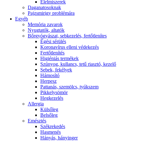
É́lelmiszerek
Daganatosoknak
Pajzsmirigy problémára
Egyéb
Memória zavarok
Nyugtatók, altatók
Bőrgyógyászat, sebkezelés, fertőtlenítes
É́gési sérülés
Koronavírus elleni védekezés
Fertőtlenítés
Higiéniás termékek
Szúnyog, kullancs, tetű riasztó, kezelő
Sebek, fekélyek
Hámosító
Herpesz
Pattanás, szemölcs, tyúkszem
Pikkelysömör
Hegkezelés
Allergia
Külsőleg
Belsőleg
Emésztés
Székrekedés
Hasmenés
Hányás, hányinger