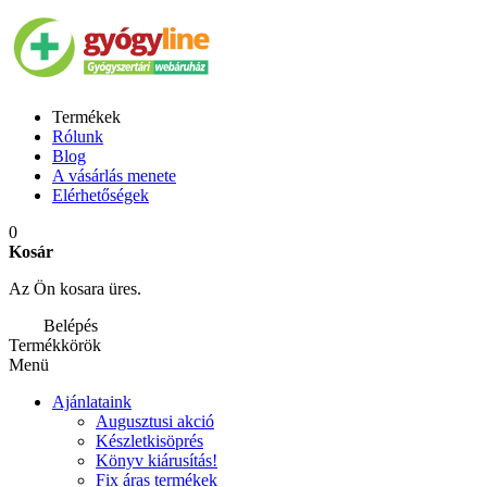
Termékek
Rólunk
Blog
A vásárlás menete
Elérhetőségek
0
Kosár
Az Ön kosara üres.
Belépés
Termékkörök
Menü
Ajánlataink
Augusztusi akció
Készletkisöprés
Könyv kiárusítás!
Fix áras termékek