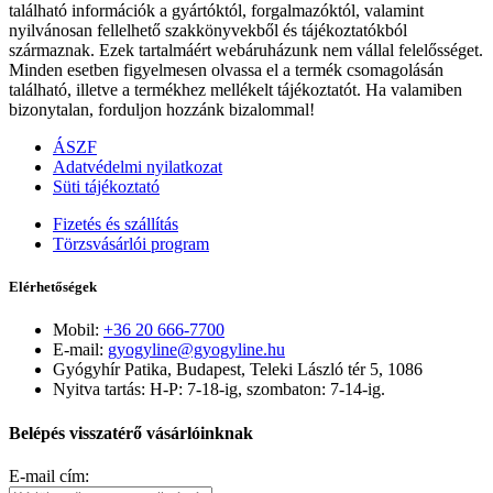
található információk a gyártóktól, forgalmazóktól, valamint
nyilvánosan fellelhető szakkönyvekből és tájékoztatókból
származnak. Ezek tartalmáért webáruházunk nem vállal felelősséget.
Minden esetben figyelmesen olvassa el a termék csomagolásán
található, illetve a termékhez mellékelt tájékoztatót. Ha valamiben
bizonytalan, forduljon hozzánk bizalommal!
ÁSZF
Adatvédelmi nyilatkozat
Süti tájékoztató
Fizetés és szállítás
Törzsvásárlói program
Elérhetőségek
Mobil:
+36 20 666-7700
E-mail:
gyogyline@gyogyline.hu
Gyógyhír Patika, Budapest, Teleki László tér 5, 1086
Nyitva tartás: H-P: 7-18-ig, szombaton: 7-14-ig.
Belépés visszatérő vásárlóinknak
E-mail cím: