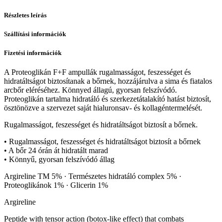
Részletes leírás
Szállítási információk
Fizetési információk
A Proteoglikán F+F ampullák rugalmasságot, feszességet és
hidratáltságot biztosítanak a bőrnek, hozzájárulva a sima és fiatalos
arcbőr eléréséhez. Könnyed állagú, gyorsan felszívódó.
Proteoglikán tartalma hidratáló és szerkezetátalakító hatást biztosít,
ösztönözve a szervezet saját hialuronsav- és kollagéntermelését.
Rugalmasságot, feszességet és hidratáltságot biztosít a bőrnek.
• Rugalmasságot, feszességet és hidratáltságot biztosít a bőrnek
• A bőr 24 órán át hidratált marad
• Könnyű, gyorsan felszívódó állag
Argireline TM 5% · Természetes hidratáló complex 5% ·
Proteoglikánok 1% · Glicerin 1%
Argireline
Peptide with tensor action (botox-like effect) that combats