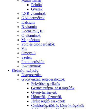
Multivitamin
Felnőtt
Gyerek
LXR vitaminok
GAL termékek
Kalcium
B-vitamin
Koenzim Q10
C-vitaminok
Magnézium
Porc és csont erősítők
Vas
Omega 3
Szelén
Immunerősítők
D-vitaminok
Életmód, szépség
Diagnosztika
Gyógyászati segédeszközök
Fekvőbeteg-ellátás
Gerinc terápia, hasi rögzítők
Gyógyharisnyák
Hőmérők, lázmérők
Járást segítő eszközök
Csuklórögzítők és könyökrögzítők