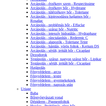
Arcápolás - érzékeny szem - Respectissime
Arcápolás - érzékeny bőr - Hydreane
Arcápolás - túlérzékeny bőr - Toleriane
Arcápolás - kipirosodásra hajlamos bőr -
Rosaliac
Arcápolás - problémás bőr - Effaclar
Arcápolás - száraz bőr - Nutritic
Arcápolás - intenzív hidratálás - Hydraphase
Arcápolás - ránctalanítás - Redermic C
Arcápolás - alapozók - Toleriane Teint
Arcápolás - hámlás, vörös foltok - Kerium DS
Arcápolás - sérült, irritált bőr - Cicaplast
Dezodorok
Testápolás - száraz, nagyon száraz bőr - Lipikar
Testápolás - sérült, irritált bőr - Cicaplast
Hajápolás
Fényvédelem - arcra
Fényvédelem - testre
Fényvédelem - gyermekeknek
Fényvédelem - napozás után
Uriage
Baba
Bőrgyógyászati vonal
Dépiderm - Pigmentfoltok
Hyséac - Problémás, zíros bőr