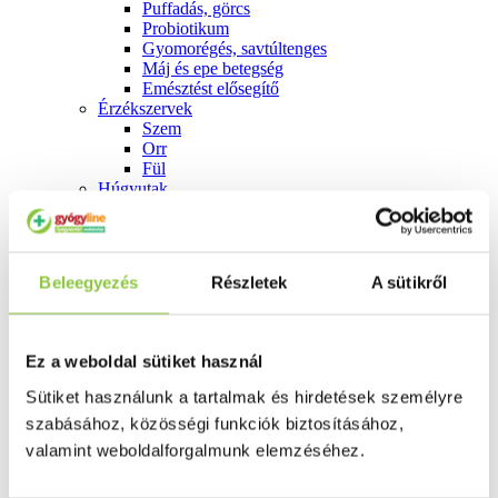
Puffadás, görcs
Probiotikum
Gyomorégés, savtúltenges
Máj és epe betegség
Emésztést elősegítő
Érzékszervek
Szem
Orr
Fül
Húgyutak
Női problémák
Betétek, tamponok
Klimax
Terhességi tesztek
Beleegyezés
Részletek
A sütikről
Fogamzásgátlás, síkosítók, potencia
Fertőzések, hüvelyflóra helyreállítás
Inkontinencia
Férfi problémák
Ez a weboldal sütiket használ
Prosztata
Potencia
Sütiket használunk a tartalmak és hirdetések személyre
Szív és érrrendszer
szabásához, közösségi funkciók biztosításához,
Aranyér
Visszér
valamint weboldalforgalmunk elemzéséhez.
Koleszterinszint csökkentők, omega 3
Vérnyomás és szív gyógyszerei