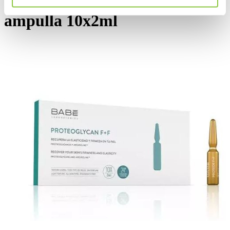
Babé Proteoglycan F+F
ampulla 10x2ml