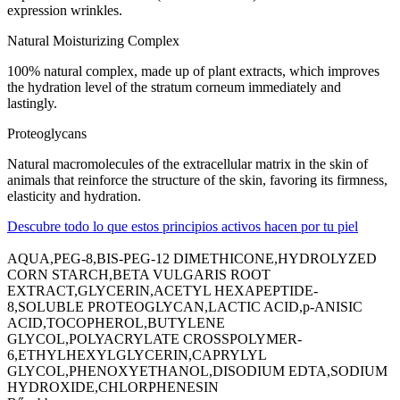
expression wrinkles.
Natural Moisturizing Complex
100% natural complex, made up of plant extracts, which improves
the hydration level of the stratum corneum immediately and
lastingly.
Proteoglycans
Natural macromolecules of the extracellular matrix in the skin of
animals that reinforce the structure of the skin, favoring its firmness,
elasticity and hydration.
Descubre todo lo que estos principios activos hacen por tu piel
AQUA,PEG-8,BIS-PEG-12 DIMETHICONE,HYDROLYZED
CORN STARCH,BETA VULGARIS ROOT
EXTRACT,GLYCERIN,ACETYL HEXAPEPTIDE-
8,SOLUBLE PROTEOGLYCAN,LACTIC ACID,p-ANISIC
ACID,TOCOPHEROL,BUTYLENE
GLYCOL,POLYACRYLATE CROSSPOLYMER-
6,ETHYLHEXYLGLYCERIN,CAPRYLYL
GLYCOL,PHENOXYETHANOL,DISODIUM EDTA,SODIUM
HYDROXIDE,CHLORPHENESIN