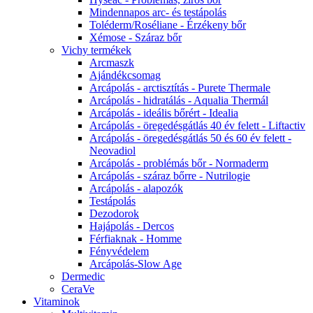
Mindennapos arc- és testápolás
Toléderm/Roséliane - Érzékeny bőr
Xémose - Száraz bőr
Vichy termékek
Arcmaszk
Ajándékcsomag
Arcápolás - arctisztítás - Purete Thermale
Arcápolás - hidratálás - Aqualia Thermál
Arcápolás - ideális bőrért - Idealia
Arcápolás - öregedésgátlás 40 év felett - Liftactiv
Arcápolás - öregedésgátlás 50 és 60 év felett -
Neovadiol
Arcápolás - problémás bőr - Normaderm
Arcápolás - száraz bőrre - Nutrilogie
Arcápolás - alapozók
Testápolás
Dezodorok
Hajápolás - Dercos
Férfiaknak - Homme
Fényvédelem
Arcápolás-Slow Age
Dermedic
CeraVe
Vitaminok