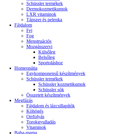
Schüssler termékek
Dermokozmetikumok
LXR vitaminok
Tápszer és pelenka
Fájdalom
Fej
Fog
Menstruációs
Mozgásszervi
Külsőleg
Belsőleg
Sportoláshoz
Homeopátia
Egykomponensű készítmények
Schüssler termékek
Schüssler kozmetikumok
Schüssler sók
Összetett készítmények
Megfázás
Fájdalom és lázcsillapítók
Köhögés
Orrfolyás
Torokgyulladás
Vitaminok
Baba-mama