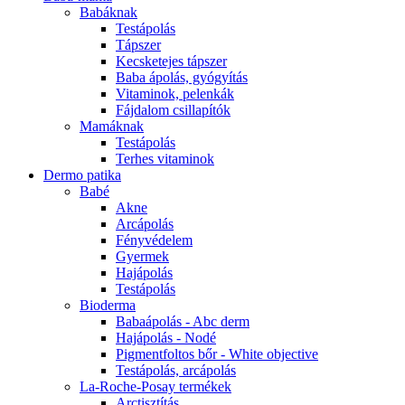
Babáknak
Testápolás
Tápszer
Kecsketejes tápszer
Baba ápolás, gyógyítás
Vitaminok, pelenkák
Fájdalom csillapítók
Mamáknak
Testápolás
Terhes vitaminok
Dermo patika
Babé
Akne
Arcápolás
Fényvédelem
Gyermek
Hajápolás
Testápolás
Bioderma
Babaápolás - Abc derm
Hajápolás - Nodé
Pigmentfoltos bőr - White objective
Testápolás, arcápolás
La-Roche-Posay termékek
Arctisztítás