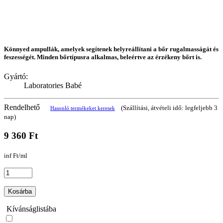
Könnyed ampullák, amelyek segítenek helyreállítani a bőr rugalmasságát és
feszességét. Minden bőrtípusra alkalmas, beleértve az érzékeny bőrt is.
Gyártó:
Laboratories Babé
Rendelhető
(Szállítási, átvételi idő: legfeljebb 3
Hasonló termékeket keresek
nap)
9 360 Ft
inf Ft/ml
Kosárba
Kívánságlistába