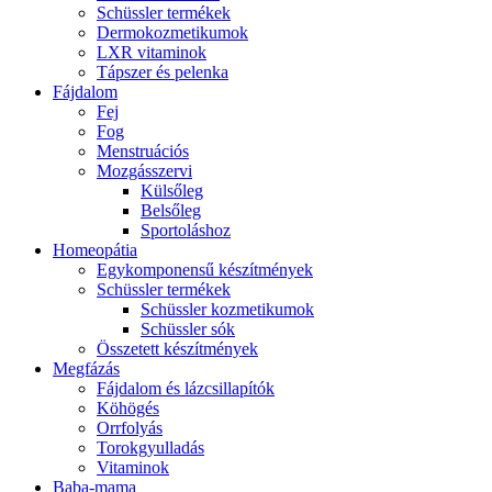
Schüssler termékek
Dermokozmetikumok
LXR vitaminok
Tápszer és pelenka
Fájdalom
Fej
Fog
Menstruációs
Mozgásszervi
Külsőleg
Belsőleg
Sportoláshoz
Homeopátia
Egykomponensű készítmények
Schüssler termékek
Schüssler kozmetikumok
Schüssler sók
Összetett készítmények
Megfázás
Fájdalom és lázcsillapítók
Köhögés
Orrfolyás
Torokgyulladás
Vitaminok
Baba-mama