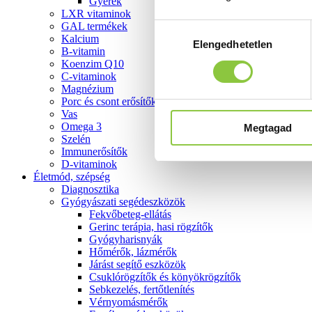
Gyerek
LXR vitaminok
GAL termékek
Hozzájárulás
Kalcium
Elengedhetetlen
kiválasztása
B-vitamin
Koenzim Q10
C-vitaminok
Magnézium
Porc és csont erősítők
Vas
Omega 3
Megtagad
Szelén
Immunerősítők
D-vitaminok
Életmód, szépség
Diagnosztika
Gyógyászati segédeszközök
Fekvőbeteg-ellátás
Gerinc terápia, hasi rögzítők
Gyógyharisnyák
Hőmérők, lázmérők
Járást segítő eszközök
Csuklórögzítők és könyökrögzítők
Sebkezelés, fertőtlenítés
Vérnyomásmérők