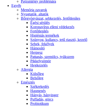
Pajzsmirigy problémára
Egyéb
Memória zavarok
Nyugtatók, altatók
Bőrgyógyászat, sebkezelés, fertőtlenítes
É́gési sérülés
Koronavírus elleni védekezés
Fertőtlenítés
Higiéniás termékek
Szúnyog, kullancs, tetű riasztó, kezelő
Sebek, fekélyek
Hámosító
Herpesz
Pattanás, szemölcs, tyúkszem
Pikkelysömör
Hegkezelés
Allergia
Külsőleg
Belsőleg
Emésztés
Székrekedés
Hasmenés
Hányás, hányinger
Puffadás, görcs
Probiotikum