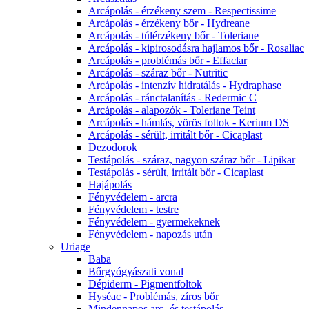
Arcápolás - érzékeny szem - Respectissime
Arcápolás - érzékeny bőr - Hydreane
Arcápolás - túlérzékeny bőr - Toleriane
Arcápolás - kipirosodásra hajlamos bőr - Rosaliac
Arcápolás - problémás bőr - Effaclar
Arcápolás - száraz bőr - Nutritic
Arcápolás - intenzív hidratálás - Hydraphase
Arcápolás - ránctalanítás - Redermic C
Arcápolás - alapozók - Toleriane Teint
Arcápolás - hámlás, vörös foltok - Kerium DS
Arcápolás - sérült, irritált bőr - Cicaplast
Dezodorok
Testápolás - száraz, nagyon száraz bőr - Lipikar
Testápolás - sérült, irritált bőr - Cicaplast
Hajápolás
Fényvédelem - arcra
Fényvédelem - testre
Fényvédelem - gyermekeknek
Fényvédelem - napozás után
Uriage
Baba
Bőrgyógyászati vonal
Dépiderm - Pigmentfoltok
Hyséac - Problémás, zíros bőr
Mindennapos arc- és testápolás