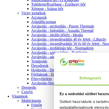
Toléderm/Roséliane - Érzékeny bőr
Xémose - Száraz bőr
Vichy termékek
Arcmaszk
Ajándékcsomag
Arcápolás - arctisztítás - Purete Thermale
Arcápolás - hidratálás - Aqualia Thermál
Arcápolás - ideális bőrért - Idealia
Arcápolás - öregedésgátlás 40 év felett - Liftactiv
Arcápolás - öregedésgátlás 50 és 60 év felett - Ne
Arcápolás - problémás bőr - Normaderm
Arcápolás - száraz bőrre - Nutrilogie
Arcápolás - alapozók
Testápolás
Dezodorok
Hajápolás - Dercos
Férfiaknak - Homme
Beleegyezés
Fényvédelem
Arcápolás-Slow Age
Dermedic
CeraVe
Ez a weboldal sütiket haszn
Vitaminok
Multivitamin
Sütiket használunk a tartal
Felnőtt
weboldalforgalmunk elemzé