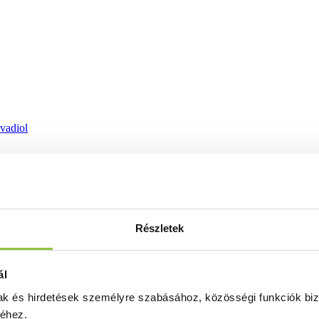
ovadiol
Részletek
ál
mak és hirdetések személyre szabásához, közösségi funkciók biz
séhez.