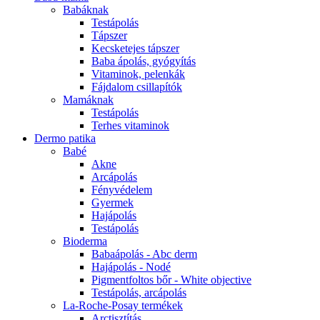
Babáknak
Testápolás
Tápszer
Kecsketejes tápszer
Baba ápolás, gyógyítás
Vitaminok, pelenkák
Fájdalom csillapítók
Mamáknak
Testápolás
Terhes vitaminok
Dermo patika
Babé
Akne
Arcápolás
Fényvédelem
Gyermek
Hajápolás
Testápolás
Bioderma
Babaápolás - Abc derm
Hajápolás - Nodé
Pigmentfoltos bőr - White objective
Testápolás, arcápolás
La-Roche-Posay termékek
Arctisztítás