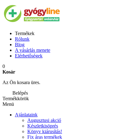
Termékek
Rólunk
Blog
A vásárlás menete
Elérhetőségek
0
Kosár
Az Ön kosara üres.
Belépés
Termékkörök
Menü
Ajánlataink
Augusztusi akció
Készletkisöprés
Könyv kiárusítás!
Fix áras termékek