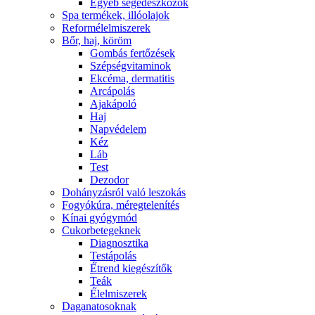
Egyéb segédeszközök
Spa termékek, illóolajok
Reformélelmiszerek
Bőr, haj, köröm
Gombás fertőzések
Szépségvitaminok
Ekcéma, dermatitis
Arcápolás
Ajakápoló
Haj
Napvédelem
Kéz
Láb
Test
Dezodor
Dohányzásról való leszokás
Fogyókúra, méregtelenítés
Kínai gyógymód
Cukorbetegeknek
Diagnosztika
Testápolás
É́trend kiegészítők
Teák
É́lelmiszerek
Daganatosoknak