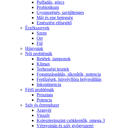
Puffadás, görcs
Probiotikum
Gyomorégés, savtúltenges
Máj és epe betegség
Emésztést elősegítő
Érzékszervek
Szem
Orr
Fül
Húgyutak
Női problémák
Betétek, tamponok
Klimax
Terhességi tesztek
Fogamzásgátlás, síkosítók, potencia
Fertőzések, hüvelyflóra helyreállítás
Inkontinencia
Férfi problémák
Prosztata
Potencia
Szív és érrrendszer
Aranyér
Visszér
Koleszterinszint csökkentők, omega 3
Vérnyomás és szív gyógyszerei