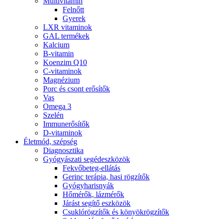
Multivitamin
Felnőtt
Gyerek
LXR vitaminok
GAL termékek
Kalcium
B-vitamin
Koenzim Q10
C-vitaminok
Magnézium
Porc és csont erősítők
Vas
Omega 3
Szelén
Immunerősítők
D-vitaminok
Életmód, szépség
Diagnosztika
Gyógyászati segédeszközök
Fekvőbeteg-ellátás
Gerinc terápia, hasi rögzítők
Gyógyharisnyák
Hőmérők, lázmérők
Járást segítő eszközök
Csuklórögzítők és könyökrögzítők