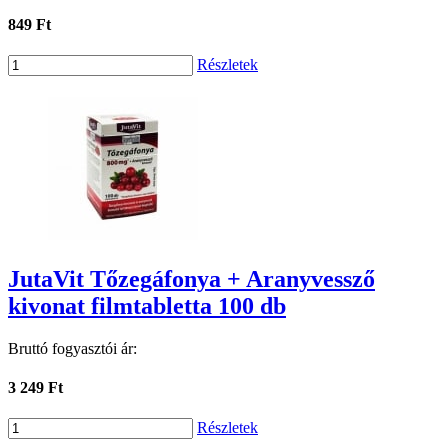
849 Ft
Részletek
JutaVit Tőzegáfonya + Aranyvessző
kivonat filmtabletta 100 db
Bruttó fogyasztói ár:
3 249 Ft
Részletek