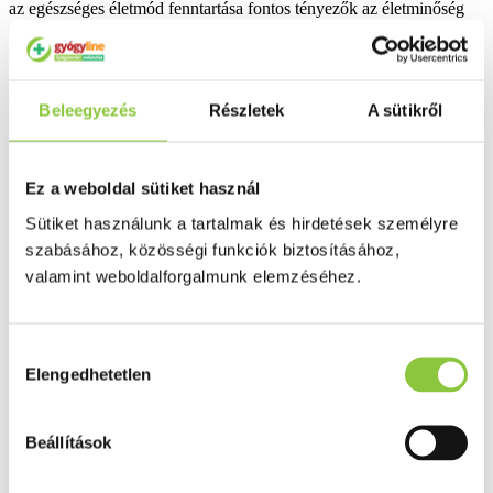
az egészséges életmód fenntartása fontos tényezők az életminőség
szempontjából.
Tárolás: Gyermekek elől elzárva tartandó!. Tárolja sötét, száraz
Beleegyezés
Részletek
A sütikről
helyen, 25°C alatt.
Ez a weboldal sütiket használ
Összetevők (1 tasakban): D-mannóz, hordozóanyag
(gumiarábikum), rozella (
Hibiscus sabdariffa L.
) virágának kivonata
Sütiket használunk a tartalmak és hirdetések személyre
10% polifenollal, ízfokozó (természetes eperaroma), meggy (
Prunus
szabásához, közösségi funkciók biztosításához,
cerasus L.)
szárának kivonata, savanyúságot szabályozó anyag
valamint weboldalforgalmunk elemzéséhez.
(citromsav), lesülést gátló anyag (rizsrost), édesítőszer (szukralóz),
retinil-palmitát.
Hozzájárulás
Hatóanyagok 1 tasakban/%NRV* 2
Elengedhetetlen
kiválasztása
tasakban/%NRV*
Beállítások
D-mannóz 2000 mg/**
4000 mg/**