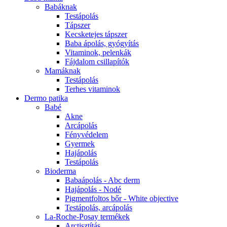
Babáknak
Testápolás
Tápszer
Kecsketejes tápszer
Baba ápolás, gyógyítás
Vitaminok, pelenkák
Fájdalom csillapítók
Mamáknak
Testápolás
Terhes vitaminok
Dermo patika
Babé
Akne
Arcápolás
Fényvédelem
Gyermek
Hajápolás
Testápolás
Bioderma
Babaápolás - Abc derm
Hajápolás - Nodé
Pigmentfoltos bőr - White objective
Testápolás, arcápolás
La-Roche-Posay termékek
Arctisztítás