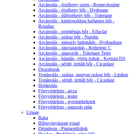
Arcápolás - érzékeny szem - Respectissime
Arcápolás - érzékeny bőr - Hydreane
Arcápolás - túlérzékeny bőr - Toleriane
Arcápolás - kipirosodásra hajlamos bőr -
Rosaliac
Arcápolás - problémás bőr - Effaclar
Arcápolás - száraz bőr - Nutritic
Arcápolás - intenzív hidratálás - Hydraphase
Arcápolás - ránctalanítás - Redermic C
Arcápolás - alapozók - Toleriane Teint
Arcápolás - hámlás, vörös foltok - Kerium DS
Arcápolás - sérült, irritált bőr - Cicaplast
Dezodorok
Testápolás - száraz, nagyon száraz bőr - Lipikar
Testápolás - sérült, irritált bőr - Cicaplast
Hajápolás
Fényvédelem - arcra
Fényvédelem - testre
Fényvédelem - gyermekeknek
Fényvédelem - napozás után
Uriage
Baba
Bőrgyógyászati vonal
Dépiderm - Pigmentfoltok
Hyséac - Problémás, zíros bőr