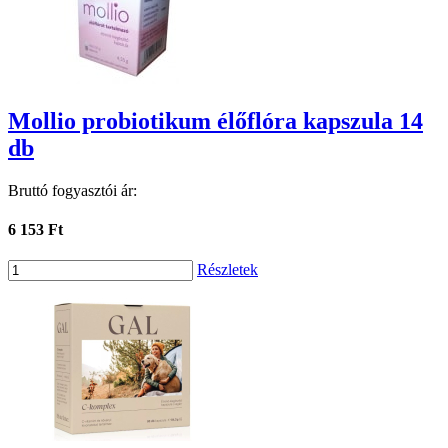
Mollio probiotikum élőflóra kapszula 14
db
Bruttó fogyasztói ár:
6 153 Ft
Részletek