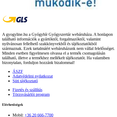
A gyogyline.hu a Gyógyhír Gyógyszertár webáruháza. A honlapon
található információk a gyártóktól, forgalmazóktól, valamint
nyilvánosan fellelhető szakkönyvekből és tájékoztatókból
származnak. Ezek tartalmáért webáruházunk nem vállal felelősséget.
Minden esetben figyelmesen olvassa el a termék csomagolásán
található, illetve a termékhez mellékelt tájékoztatót. Ha valamiben
bizonytalan, forduljon hozzánk bizalommal!
ÁSZF
Adatvédelmi nyilatkozat
Süti tájékoztató
Fizetés és szállítás
Törzsvásárlói program
Elérhetőségek
Mobil:
+36 20 666-7700