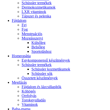
Schüssler termékek
Dermokozmetikumok
LXR vitaminok
Tápszer és pelenka
Fájdalom
Fej
Fog
Menstruációs
Mozgásszervi
Külsőleg
Belsőleg
Sportoláshoz
Homeopátia
Egykomponensű készítmények
Schüssler termékek
Schüssler kozmetikumok
Schüssler sók
Összetett készítmények
Megfázás
Fájdalom és lázcsillapítók
Köhögés
Orrfolyás
Torokgyulladás
Vitaminok
Baba-mama