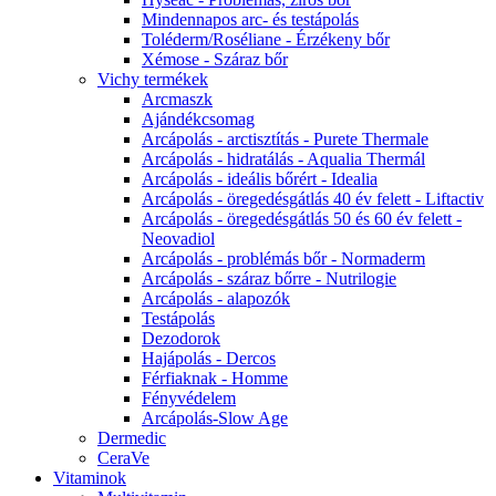
Mindennapos arc- és testápolás
Toléderm/Roséliane - Érzékeny bőr
Xémose - Száraz bőr
Vichy termékek
Arcmaszk
Ajándékcsomag
Arcápolás - arctisztítás - Purete Thermale
Arcápolás - hidratálás - Aqualia Thermál
Arcápolás - ideális bőrért - Idealia
Arcápolás - öregedésgátlás 40 év felett - Liftactiv
Arcápolás - öregedésgátlás 50 és 60 év felett -
Neovadiol
Arcápolás - problémás bőr - Normaderm
Arcápolás - száraz bőrre - Nutrilogie
Arcápolás - alapozók
Testápolás
Dezodorok
Hajápolás - Dercos
Férfiaknak - Homme
Fényvédelem
Arcápolás-Slow Age
Dermedic
CeraVe
Vitaminok