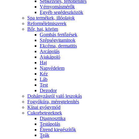
Sebkezelés, fertőtlenítés
Vérnyomásmérők
Egyéb segédeszközök
Spa termékek, illóolajok
Reformélelmiszerek
Bőr, haj, köröm
Gombás fertőzések
Szépségvitaminok
Ekcéma, dermatitis
Arcápolás
Ajakápoló
Haj
Napvédelem
Kéz
Láb
Test
Dezodor
Dohányzásról való leszokás
Fogyókúra, méregtelenítés
Kínai gyógymód
Cukorbetegeknek
Diagnosztika
Testápolás
É́trend kiegészítők
Teák