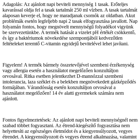
Adagolás: Az ajánlott napi beviteli mennyiség 1 tasak. Erőteljes
kavarással oldja fel a tasak tartalmát 250 ml vízben. A tasak tartalmát
alaposan keverje el, hogy ne maradjanak csomók az oldatban. Akut
problémák esetén legfeljebb napi 2 tasak elfogyasztása javallott. Nap
folyamán fontos, hogy megnövelt mennyiségű folyadékot vigyünk
be szervezetünkbe. A termék hatását a vizelet pH értékét csökkentő,
és így a baktériumok növekedése szempontjából kedvezőtlen
feltételeket teremtő C-vitamin egyidejű bevitelével lehet javítani.
Figyelem! A termék bármely összetevőjével szembeni érzékenység
vagy allergia esetén a használatot megelőzően konzultáljon
orvosával. Ritka esetben jelentkezhet D-mannózzal szembeni
intolerancia, laza széklet és a belekben megnövekedett gázképződés
formájában. Várandósság esetén konzultáljon orvosával a
használatot megelőzően! 14 év alatti gyermekek számára nem
ajánlott.
Fontos figyelmeztetések: Az ajánlott napi beviteli mennyiségnél nem
szabad többet fogyasztani. Az étrend-kiegészítő fogyasztása nem
helyettesíti az egészséges életmódot és a kiegyensúlyozott, vegyes
étrendet. A kiegyensúlyozott és vegyes étrend alkalmazása, valamint