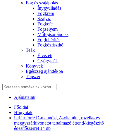
Fog és szájápolás
Í́nygyulladás
Fogkrém
Szájvíz
Fogkefe
Fogselyem
Műfogsor ápolás
Fogfehérítés
Fogköztisztító
Teák
É́lvezeti
Gyógyteák
Könyvek
Egészség ajándékba
Tápszer
Ajánlataink
Főoldal
Húgyutak
Urifar forte D-mannózt, A-vitamint, rozella- és
meggyszárkivonatot tartalmazó étrend-kiegészítő
édesítőszerrel 14 db