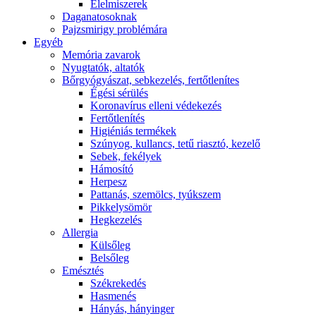
É́lelmiszerek
Daganatosoknak
Pajzsmirigy problémára
Egyéb
Memória zavarok
Nyugtatók, altatók
Bőrgyógyászat, sebkezelés, fertőtlenítes
É́gési sérülés
Koronavírus elleni védekezés
Fertőtlenítés
Higiéniás termékek
Szúnyog, kullancs, tetű riasztó, kezelő
Sebek, fekélyek
Hámosító
Herpesz
Pattanás, szemölcs, tyúkszem
Pikkelysömör
Hegkezelés
Allergia
Külsőleg
Belsőleg
Emésztés
Székrekedés
Hasmenés
Hányás, hányinger