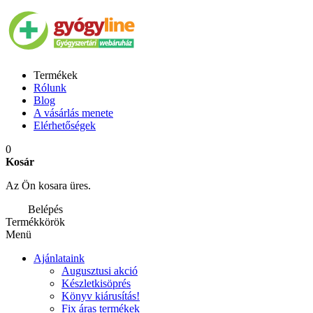
Termékek
Rólunk
Blog
A vásárlás menete
Elérhetőségek
0
Kosár
Az Ön kosara üres.
Belépés
Termékkörök
Menü
Ajánlataink
Augusztusi akció
Készletkisöprés
Könyv kiárusítás!
Fix áras termékek