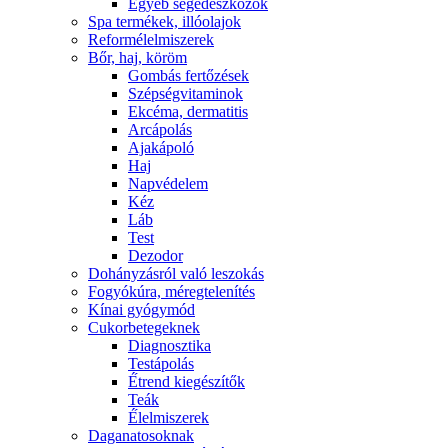
Egyéb segédeszközök
Spa termékek, illóolajok
Reformélelmiszerek
Bőr, haj, köröm
Gombás fertőzések
Szépségvitaminok
Ekcéma, dermatitis
Arcápolás
Ajakápoló
Haj
Napvédelem
Kéz
Láb
Test
Dezodor
Dohányzásról való leszokás
Fogyókúra, méregtelenítés
Kínai gyógymód
Cukorbetegeknek
Diagnosztika
Testápolás
É́trend kiegészítők
Teák
É́lelmiszerek
Daganatosoknak