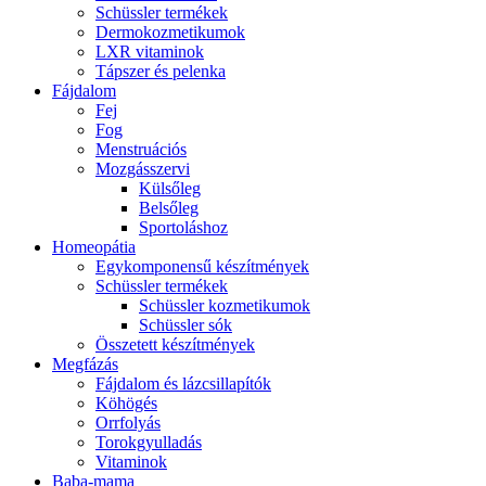
Schüssler termékek
Dermokozmetikumok
LXR vitaminok
Tápszer és pelenka
Fájdalom
Fej
Fog
Menstruációs
Mozgásszervi
Külsőleg
Belsőleg
Sportoláshoz
Homeopátia
Egykomponensű készítmények
Schüssler termékek
Schüssler kozmetikumok
Schüssler sók
Összetett készítmények
Megfázás
Fájdalom és lázcsillapítók
Köhögés
Orrfolyás
Torokgyulladás
Vitaminok
Baba-mama