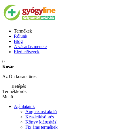
Termékek
Rólunk
Blog
A vásárlás menete
Elérhetőségek
0
Kosár
Az Ön kosara üres.
Belépés
Termékkörök
Menü
Ajánlataink
Augusztusi akció
Készletkisöprés
Könyv kiárusítás!
Fix áras termékek