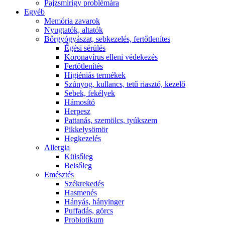
Pajzsmirigy problémára
Egyéb
Memória zavarok
Nyugtatók, altatók
Bőrgyógyászat, sebkezelés, fertőtlenítes
É́gési sérülés
Koronavírus elleni védekezés
Fertőtlenítés
Higiéniás termékek
Szúnyog, kullancs, tetű riasztó, kezelő
Sebek, fekélyek
Hámosító
Herpesz
Pattanás, szemölcs, tyúkszem
Pikkelysömör
Hegkezelés
Allergia
Külsőleg
Belsőleg
Emésztés
Székrekedés
Hasmenés
Hányás, hányinger
Puffadás, görcs
Probiotikum