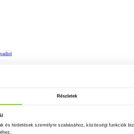
ovadiol
Részletek
ál
mak és hirdetések személyre szabásához, közösségi funkciók biz
séhez.