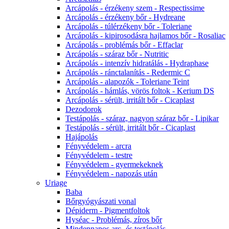
Arcápolás - érzékeny szem - Respectissime
Arcápolás - érzékeny bőr - Hydreane
Arcápolás - túlérzékeny bőr - Toleriane
Arcápolás - kipirosodásra hajlamos bőr - Rosaliac
Arcápolás - problémás bőr - Effaclar
Arcápolás - száraz bőr - Nutritic
Arcápolás - intenzív hidratálás - Hydraphase
Arcápolás - ránctalanítás - Redermic C
Arcápolás - alapozók - Toleriane Teint
Arcápolás - hámlás, vörös foltok - Kerium DS
Arcápolás - sérült, irritált bőr - Cicaplast
Dezodorok
Testápolás - száraz, nagyon száraz bőr - Lipikar
Testápolás - sérült, irritált bőr - Cicaplast
Hajápolás
Fényvédelem - arcra
Fényvédelem - testre
Fényvédelem - gyermekeknek
Fényvédelem - napozás után
Uriage
Baba
Bőrgyógyászati vonal
Dépiderm - Pigmentfoltok
Hyséac - Problémás, zíros bőr
Mindennapos arc- és testápolás