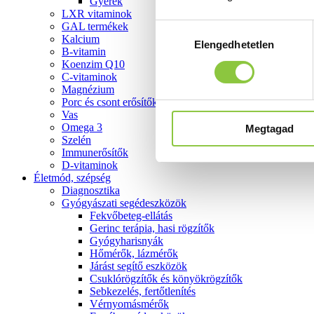
Gyerek
LXR vitaminok
GAL termékek
Hozzájárulás
Kalcium
Elengedhetetlen
kiválasztása
B-vitamin
Koenzim Q10
C-vitaminok
Magnézium
Porc és csont erősítők
Vas
Omega 3
Megtagad
Szelén
Immunerősítők
D-vitaminok
Életmód, szépség
Diagnosztika
Gyógyászati segédeszközök
Fekvőbeteg-ellátás
Gerinc terápia, hasi rögzítők
Gyógyharisnyák
Hőmérők, lázmérők
Járást segítő eszközök
Csuklórögzítők és könyökrögzítők
Sebkezelés, fertőtlenítés
Vérnyomásmérők