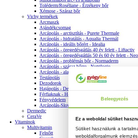
Toléderm/Roséliane - Érzékeny bőr
Xémose - Száraz bőr
Vichy termékek
Arcmaszk
Ajándékcsomag
Arcápolás - arctisztítás - Purete Thermale
Arcápolás - hidratálás - Aqualia Thermál
Arcápolás - ideális bőrért - Idealia
Arcápolás - öregedésgátlás 40 év felett - Liftactiv
Arcápolás - öregedésgátlás 50 és 60 év felett - Ne
Arcápolás - problémás bőr - Normaderm
Arcápolás - száraz bőrre - Nutrilogie
Arcápolás - alapozók
Testápolás
Dezodorok
Hajápolás - Dercos
Férfiaknak - Homme
Beleegyezés
Fényvédelem
Arcápolás-Slow Age
Dermedic
CeraVe
Ez a weboldal sütiket haszn
Vitaminok
Multivitamin
Sütiket használunk a tartal
Felnőtt
weboldalforgalmunk elemzé