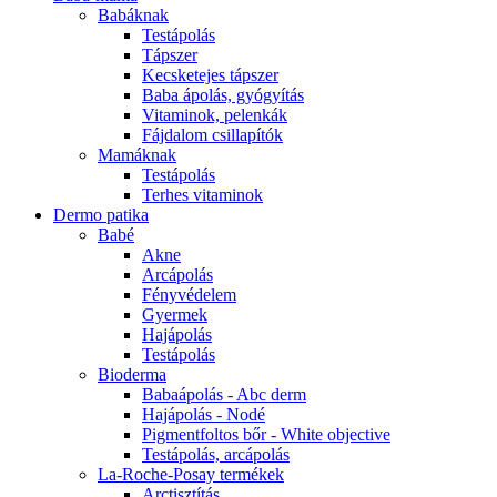
Babáknak
Testápolás
Tápszer
Kecsketejes tápszer
Baba ápolás, gyógyítás
Vitaminok, pelenkák
Fájdalom csillapítók
Mamáknak
Testápolás
Terhes vitaminok
Dermo patika
Babé
Akne
Arcápolás
Fényvédelem
Gyermek
Hajápolás
Testápolás
Bioderma
Babaápolás - Abc derm
Hajápolás - Nodé
Pigmentfoltos bőr - White objective
Testápolás, arcápolás
La-Roche-Posay termékek
Arctisztítás