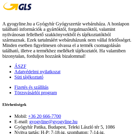
A gyogyline.hu a Gyógyhír Gyógyszertár webáruháza. A honlapon
található információk a gyártóktól, forgalmazóktól, valamint
nyilvánosan fellelhető szakkönyvekből és tájékoztatókból
származnak. Ezek tartalmáért webáruházunk nem vállal felelősséget.
Minden esetben figyelmesen olvassa el a termék csomagolásán
található, illetve a termékhez mellékelt tájékoztatót. Ha valamiben
bizonytalan, forduljon hozzánk bizalommal!
ÁSZF
Adatvédelmi nyilatkozat
Süti tájékoztató
Fizetés és szállítás
Törzsvásárlói program
Elérhetőségek
Mobil:
+36 20 666-7700
E-mail:
gyogyline@gyogyline.hu
Gyógyhír Patika, Budapest, Teleki László tér 5, 1086
Nyitva tartás: H-P: 7-18-ig, szombaton: 7-14-ig.