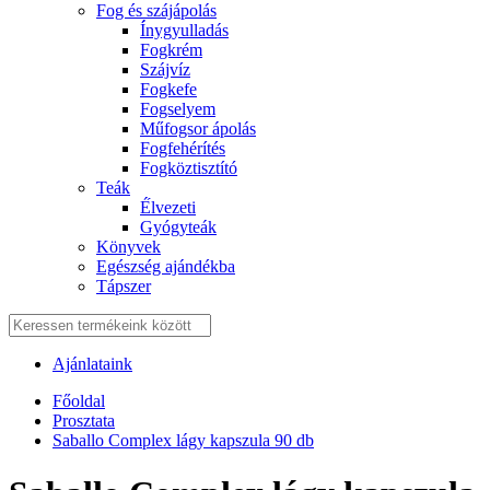
Fog és szájápolás
Í́nygyulladás
Fogkrém
Szájvíz
Fogkefe
Fogselyem
Műfogsor ápolás
Fogfehérítés
Fogköztisztító
Teák
É́lvezeti
Gyógyteák
Könyvek
Egészség ajándékba
Tápszer
Ajánlataink
Főoldal
Prosztata
Saballo Complex lágy kapszula 90 db