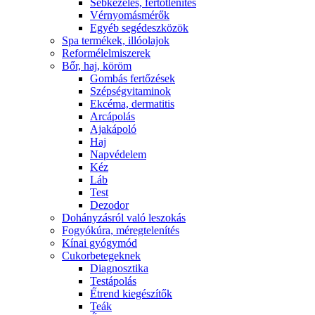
Sebkezelés, fertőtlenítés
Vérnyomásmérők
Egyéb segédeszközök
Spa termékek, illóolajok
Reformélelmiszerek
Bőr, haj, köröm
Gombás fertőzések
Szépségvitaminok
Ekcéma, dermatitis
Arcápolás
Ajakápoló
Haj
Napvédelem
Kéz
Láb
Test
Dezodor
Dohányzásról való leszokás
Fogyókúra, méregtelenítés
Kínai gyógymód
Cukorbetegeknek
Diagnosztika
Testápolás
É́trend kiegészítők
Teák