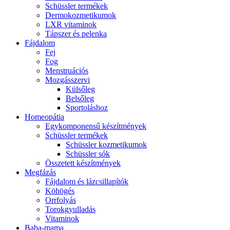
Schüssler termékek
Dermokozmetikumok
LXR vitaminok
Tápszer és pelenka
Fájdalom
Fej
Fog
Menstruációs
Mozgásszervi
Külsőleg
Belsőleg
Sportoláshoz
Homeopátia
Egykomponensű készítmények
Schüssler termékek
Schüssler kozmetikumok
Schüssler sók
Összetett készítmények
Megfázás
Fájdalom és lázcsillapítók
Köhögés
Orrfolyás
Torokgyulladás
Vitaminok
Baba-mama