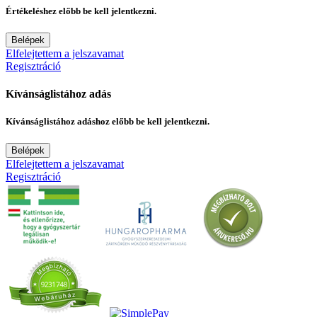
Értékeléshez előbb be kell jelentkezni.
Belépek
Elfelejtettem a jelszavamat
Regisztráció
Kívánságlistához adás
Kívánságlistához adáshoz előbb be kell jelentkezni.
Belépek
Elfelejtettem a jelszavamat
Regisztráció