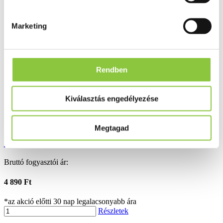
Ezek is érdekelhetik Önt
Marketing
Rendben
Kiválasztás engedélyezése
Megtagad
LXR Via-aktív komplex kapszula 30 db
Bruttó fogyasztói ár:
4 890 Ft
*az akció előtti 30 nap legalacsonyabb ára
Részletek