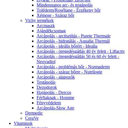
Mindennapos arc- és testápolás
Toléderm/Roséliane - Érzékeny bőr
Xémose - Száraz bőr
Vichy termékek
Arcmaszk
Ajándékcsomag
Arcápolás - arctisztítás - Purete Thermale
Arcápolás - hidratálás - Aqualia Thermál
Arcápolás - ideális bőrért - Idealia
Arcápolás - öregedésgátlás 40 év felett - Liftactiv
Arcápolás - öregedésgátlás 50 és 60 év felett -
Neovadiol
Arcápolás - problémás bőr - Normaderm
Arcápolás - száraz bőrre - Nutrilogie
Arcápolás - alapozók
Testápolás
Dezodorok
Hajápolás - Dercos
Férfiaknak - Homme
Fényvédelem
Arcápolás-Slow Age
Dermedic
CeraVe
Vitaminok