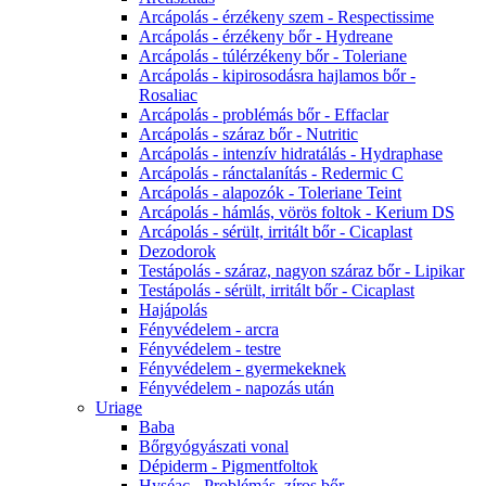
Arcápolás - érzékeny szem - Respectissime
Arcápolás - érzékeny bőr - Hydreane
Arcápolás - túlérzékeny bőr - Toleriane
Arcápolás - kipirosodásra hajlamos bőr -
Rosaliac
Arcápolás - problémás bőr - Effaclar
Arcápolás - száraz bőr - Nutritic
Arcápolás - intenzív hidratálás - Hydraphase
Arcápolás - ránctalanítás - Redermic C
Arcápolás - alapozók - Toleriane Teint
Arcápolás - hámlás, vörös foltok - Kerium DS
Arcápolás - sérült, irritált bőr - Cicaplast
Dezodorok
Testápolás - száraz, nagyon száraz bőr - Lipikar
Testápolás - sérült, irritált bőr - Cicaplast
Hajápolás
Fényvédelem - arcra
Fényvédelem - testre
Fényvédelem - gyermekeknek
Fényvédelem - napozás után
Uriage
Baba
Bőrgyógyászati vonal
Dépiderm - Pigmentfoltok
Hyséac - Problémás, zíros bőr