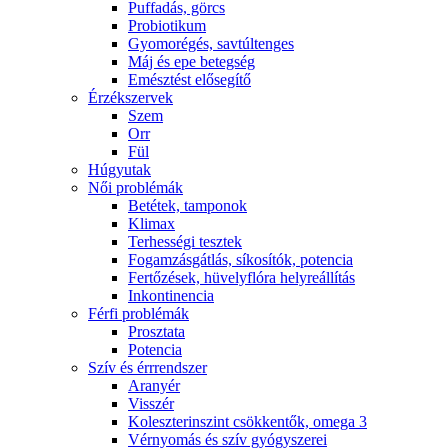
Puffadás, görcs
Probiotikum
Gyomorégés, savtúltenges
Máj és epe betegség
Emésztést elősegítő
Érzékszervek
Szem
Orr
Fül
Húgyutak
Női problémák
Betétek, tamponok
Klimax
Terhességi tesztek
Fogamzásgátlás, síkosítók, potencia
Fertőzések, hüvelyflóra helyreállítás
Inkontinencia
Férfi problémák
Prosztata
Potencia
Szív és érrrendszer
Aranyér
Visszér
Koleszterinszint csökkentők, omega 3
Vérnyomás és szív gyógyszerei