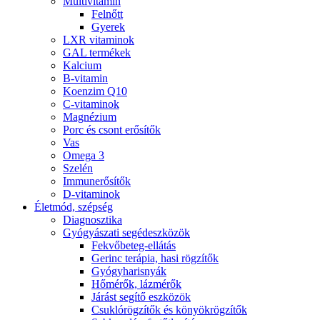
Multivitamin
Felnőtt
Gyerek
LXR vitaminok
GAL termékek
Kalcium
B-vitamin
Koenzim Q10
C-vitaminok
Magnézium
Porc és csont erősítők
Vas
Omega 3
Szelén
Immunerősítők
D-vitaminok
Életmód, szépség
Diagnosztika
Gyógyászati segédeszközök
Fekvőbeteg-ellátás
Gerinc terápia, hasi rögzítők
Gyógyharisnyák
Hőmérők, lázmérők
Járást segítő eszközök
Csuklórögzítők és könyökrögzítők