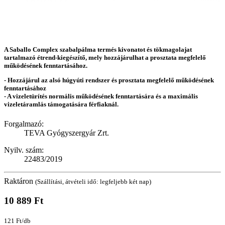
A Saballo Complex szabalpálma termés kivonatot és tökmagolajat
tartalmazó étrend-kiegészítő, mely hozzájárulhat a prosztata megfelelő
működésének fenntartásához.
- Hozzájárul az alsó húgyúti rendszer és prosztata megfelelő működésének
fenntartásához
- A vizeletürítés normális működésének fenntartására és a maximális
vizeletáramlás támogatására férfiaknál.
Forgalmazó:
TEVA Gyógyszergyár Zrt.
Nyilv. szám:
22483/2019
Raktáron
(Szállítási, átvételi idő: legfeljebb két nap)
10 889 Ft
121 Ft/db