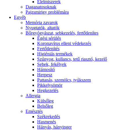
É́lelmiszerek
Daganatosoknak
Pajzsmirigy problémára
Egyéb
Memória zavarok
Nyugtatók, altatók
Bőrgyógyászat, sebkezelés, fertőtlenítes
É́gési sérülés
Koronavírus elleni védekezés
Fertőtlenítés
Higiéniás termékek
Szúnyog, kullancs, tetű riasztó, kezelő
Sebek, fekélyek
Hámosító
Herpesz
Pattanás, szemölcs, tyúkszem
Pikkelysömör
Hegkezelés
Allergia
Külsőleg
Belsőleg
Emésztés
Székrekedés
Hasmenés
Hányás, hányinger