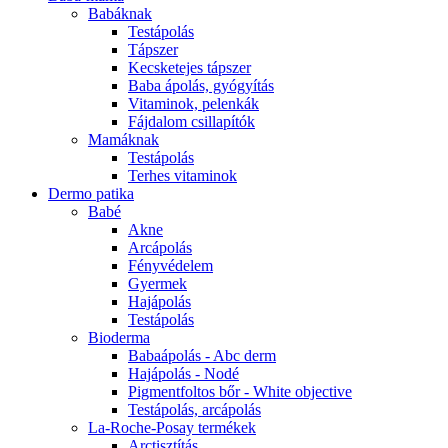
Babáknak
Testápolás
Tápszer
Kecsketejes tápszer
Baba ápolás, gyógyítás
Vitaminok, pelenkák
Fájdalom csillapítók
Mamáknak
Testápolás
Terhes vitaminok
Dermo patika
Babé
Akne
Arcápolás
Fényvédelem
Gyermek
Hajápolás
Testápolás
Bioderma
Babaápolás - Abc derm
Hajápolás - Nodé
Pigmentfoltos bőr - White objective
Testápolás, arcápolás
La-Roche-Posay termékek
Arctisztítás