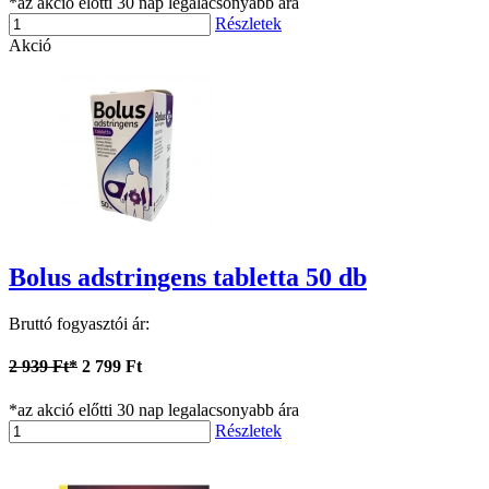
*az akció előtti 30 nap legalacsonyabb ára
Részletek
Akció
Bolus adstringens tabletta 50 db
Bruttó fogyasztói ár:
2 939 Ft*
2 799 Ft
*az akció előtti 30 nap legalacsonyabb ára
Részletek