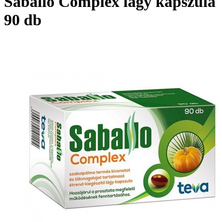
Saballo Complex lágy kapszula
90 db