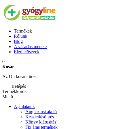
Termékek
Rólunk
Blog
A vásárlás menete
Elérhetőségek
0
Kosár
Az Ön kosara üres.
Belépés
Termékkörök
Menü
Ajánlataink
Augusztusi akció
Készletkisöprés
Könyv kiárusítás!
Fix áras termékek