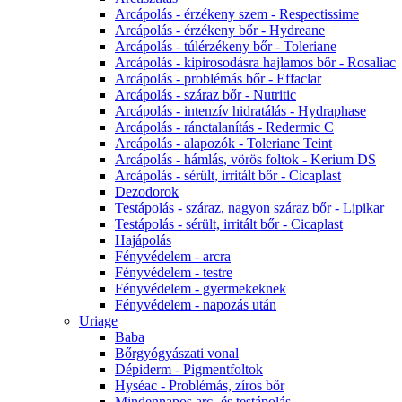
Arcápolás - érzékeny szem - Respectissime
Arcápolás - érzékeny bőr - Hydreane
Arcápolás - túlérzékeny bőr - Toleriane
Arcápolás - kipirosodásra hajlamos bőr - Rosaliac
Arcápolás - problémás bőr - Effaclar
Arcápolás - száraz bőr - Nutritic
Arcápolás - intenzív hidratálás - Hydraphase
Arcápolás - ránctalanítás - Redermic C
Arcápolás - alapozók - Toleriane Teint
Arcápolás - hámlás, vörös foltok - Kerium DS
Arcápolás - sérült, irritált bőr - Cicaplast
Dezodorok
Testápolás - száraz, nagyon száraz bőr - Lipikar
Testápolás - sérült, irritált bőr - Cicaplast
Hajápolás
Fényvédelem - arcra
Fényvédelem - testre
Fényvédelem - gyermekeknek
Fényvédelem - napozás után
Uriage
Baba
Bőrgyógyászati vonal
Dépiderm - Pigmentfoltok
Hyséac - Problémás, zíros bőr
Mindennapos arc- és testápolás