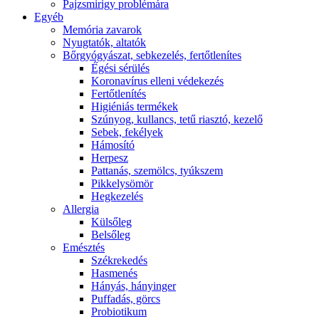
Pajzsmirigy problémára
Egyéb
Memória zavarok
Nyugtatók, altatók
Bőrgyógyászat, sebkezelés, fertőtlenítes
É́gési sérülés
Koronavírus elleni védekezés
Fertőtlenítés
Higiéniás termékek
Szúnyog, kullancs, tetű riasztó, kezelő
Sebek, fekélyek
Hámosító
Herpesz
Pattanás, szemölcs, tyúkszem
Pikkelysömör
Hegkezelés
Allergia
Külsőleg
Belsőleg
Emésztés
Székrekedés
Hasmenés
Hányás, hányinger
Puffadás, görcs
Probiotikum