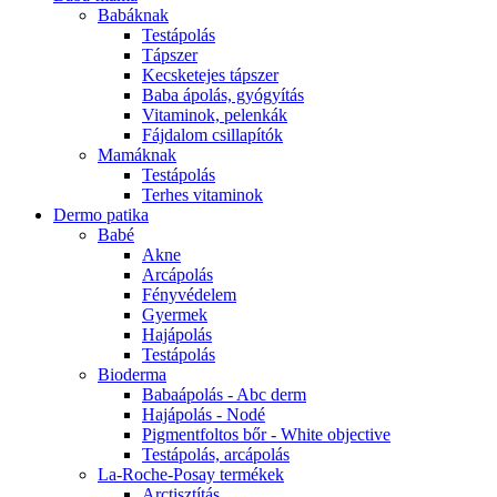
Babáknak
Testápolás
Tápszer
Kecsketejes tápszer
Baba ápolás, gyógyítás
Vitaminok, pelenkák
Fájdalom csillapítók
Mamáknak
Testápolás
Terhes vitaminok
Dermo patika
Babé
Akne
Arcápolás
Fényvédelem
Gyermek
Hajápolás
Testápolás
Bioderma
Babaápolás - Abc derm
Hajápolás - Nodé
Pigmentfoltos bőr - White objective
Testápolás, arcápolás
La-Roche-Posay termékek
Arctisztítás