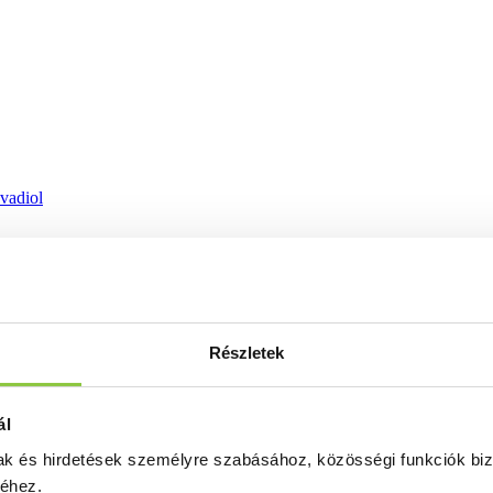
ovadiol
Részletek
ál
mak és hirdetések személyre szabásához, közösségi funkciók biz
séhez.