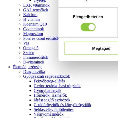
Gyerek
LXR vitaminok
GAL termékek
Hozzájárulás
Kalcium
Elengedhetetlen
kiválasztása
B-vitamin
Koenzim Q10
C-vitaminok
Magnézium
Porc és csont erősítők
Vas
Omega 3
Megtagad
Szelén
Immunerősítők
D-vitaminok
Életmód, szépség
Diagnosztika
Gyógyászati segédeszközök
Fekvőbeteg-ellátás
Gerinc terápia, hasi rögzítők
Gyógyharisnyák
Hőmérők, lázmérők
Járást segítő eszközök
Csuklórögzítők és könyökrögzítők
Sebkezelés, fertőtlenítés
Vérnyomásmérők