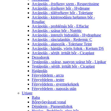
Arcápolás - érzékeny szem - Respectissime
Arcápolás - érzékeny bőr - Hydreane
Arcápolás - túlérzékeny bőr - Toleriane
Arcápolás - kipirosodásra hajlamos bőr -
Rosaliac
Arcápolás - problémás bőr - Effaclar
Arcápolás - száraz bőr - Nutritic
Arcápolás - intenzív hidratálás - Hydraphase
Arcápolás - ránctalanítás - Redermic C
Arcápolás - alapozók - Toleriane Teint
Arcápolás - hámlás, vörös foltok - Kerium DS
Arcápolás - sérült, irritált bőr - Cicaplast
Dezodorok
Testápolás - száraz, nagyon száraz bőr - Lipikar
Testápolás - sérült, irritált bőr - Cicaplast
Hajápolás
Fényvédelem - arcra
Fényvédelem - testre
Fényvédelem - gyermekeknek
Fényvédelem - napozás után
Uriage
Baba
Bőrgyógyászati vonal
Dépiderm - Pigmentfoltok
Hyséac - Problémás, zíros bőr