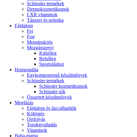
Schüssler termékek
Dermokozmetikumok
LXR vitaminok
Tápszer és pelenka
Fájdalom
Fej
Fog
Menstruációs
Mozgásszervi
Külsőleg
Belsőleg
Sportoláshoz
Homeopátia
Egykomponensű készítmények
Schüssler termékek
Schüssler kozmetikumok
Schüssler sók
Összetett készítmények
Megfázás
Fájdalom és lázcsillapítók
Köhögés
Orrfolyás
Torokgyulladás
Vitaminok
Baba-mama