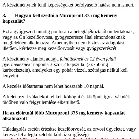
A készítménynek fenti képességeket befolyásoló hatása nem ismert.
3. Hogyan kell szedni a Mucopront 375 mg kemény
kapszulát?
Ezt a gyógyszert mindig pontosan a betegtájékoztatóban leírtaknak,
vagy az Ön kezelőorvosa, gyógyszerésze által elmondottaknak
megfelelően alkalmazza. Amennyiben nem biztos az adagolást
illetően, kérdezze meg kezelőorvosát vagy gyógyszerészét.
A készítmény ajánlott adagja
felnőtteknek és 12 éven felüli
gyermekeknek:
naponta 3-szor 2 kapszula (3x750 mg
karbocisztein), amelyeket egy pohár vízzel, szétrágás nélkül kell
lenyelni.
A kezelés időtartama nem lehet hosszabb 10 napnál.
A keletkezett váladékot fel kell köhögni és kiköpni, így a váladék
tüdőben való felgyülemlése elkerülhető.
Ha az előírtnál több Mucopront 375 mg kemény kapszulát
alkalmazott
Túladagolás esetén értesítse kezelőorvosát, az orvosi ügyeletet, vagy
keresse fel a legközelebbi kórház sürgősségi