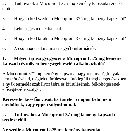
2. Tudnivalók a Mucopront 375 mg kemény kapszula szedése
előtt
3. Hogyan kell szedni a Mucopront 375 mg kemény kapszulát?
4. Lehetséges mellékhatások
5. Hogyan kell tárolni a Mucopront 375 mg kemény kapszulát?
6. A csomagolás tartalma és egyéb információk
1. Milyen típusú gyógyszer a Mucopront 375 mg kemény
kapszula és milyen betegségek esetén alkalmazható?
A Mucopront 375 mg kemény kapszula nagy mennyiségű nyák
termelődésével, elégtelen ürülésével járó légúti megbetegedé­sekben
a nyák termelés szabályozására és kiürülésének, felköhögésének
elősegítésére szolgál.
Keresse fel kezelőorvosát, ha tünetei 5 napon belül nem
enyhülnek, vagy éppen súlyosbodnak
2. Tudnivalók a Mucopront 375 mg kemény kapszula
szedése előtt
Ne szedje a Mucopront 375 mg kemény kapszulát