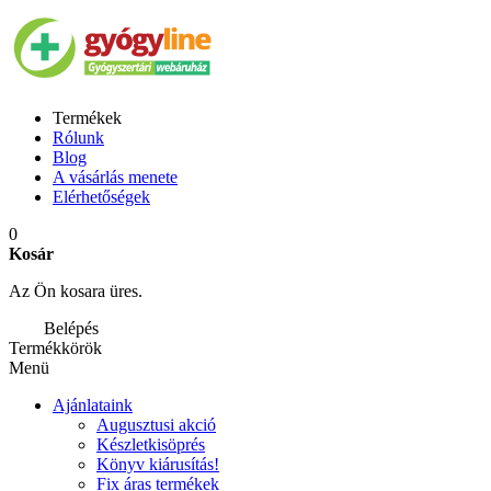
Termékek
Rólunk
Blog
A vásárlás menete
Elérhetőségek
0
Kosár
Az Ön kosara üres.
Belépés
Termékkörök
Menü
Ajánlataink
Augusztusi akció
Készletkisöprés
Könyv kiárusítás!
Fix áras termékek