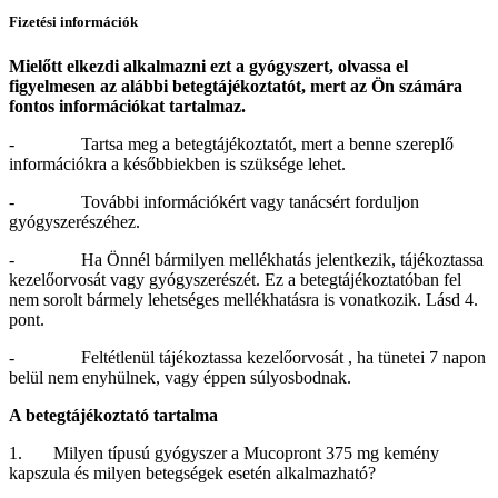
Fizetési információk
Mielőtt elkezdi alkalmazni ezt a gyógyszert, olvassa el
figyelmesen az alábbi betegtájékoztatót, mert az Ön számára
fontos információkat tartalmaz.
- Tartsa meg a betegtájékoztatót, mert a benne szereplő
információkra a későbbiekben is szüksége lehet.
- További információkért vagy tanácsért forduljon
gyógyszerészéhez.
- Ha Önnél bármilyen mellékhatás jelentkezik, tájékoztassa
kezelőorvosát vagy gyógyszerészét. Ez a betegtájékoztatóban fel
nem sorolt bármely lehetséges mellékhatásra is vonatkozik. Lásd 4.
pont.
- Feltétlenül tájékoztassa kezelőorvosát , ha tünetei 7 napon
belül nem enyhülnek, vagy éppen súlyosbodnak.
A betegtájékoztató tartalma
1. Milyen típusú gyógyszer a Mucopront 375 mg kemény
kapszula és milyen betegségek esetén alkalmazható?