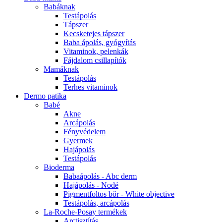
Babáknak
Testápolás
Tápszer
Kecsketejes tápszer
Baba ápolás, gyógyítás
Vitaminok, pelenkák
Fájdalom csillapítók
Mamáknak
Testápolás
Terhes vitaminok
Dermo patika
Babé
Akne
Arcápolás
Fényvédelem
Gyermek
Hajápolás
Testápolás
Bioderma
Babaápolás - Abc derm
Hajápolás - Nodé
Pigmentfoltos bőr - White objective
Testápolás, arcápolás
La-Roche-Posay termékek
Arctisztítás