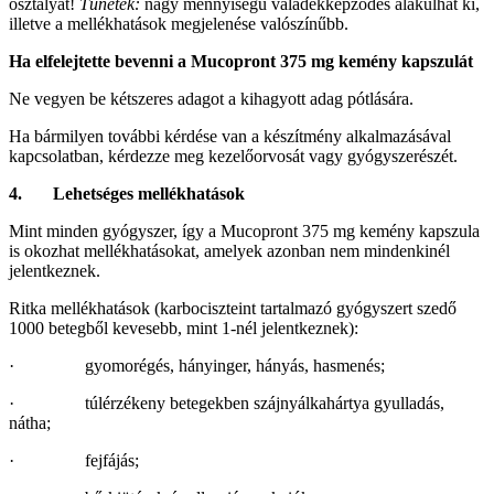
osztályát!
Tünetek:
nagy mennyiségű váladékképződés alakulhat ki,
illetve a mellékhatások megjelenése valószínűbb.
Ha elfelejtette bevenni a Mucopront 375 mg kemény kapszulát
Ne vegyen be kétszeres adagot a kihagyott adag pótlására.
Ha bármilyen további kérdése van a készítmény alkalmazásával
kapcsolatban, kérdezze meg kezelőorvosát vagy gyógyszerészét.
4. Lehetséges mellékhatások
Mint minden gyógyszer, így a Mucopront 375 mg kemény kapszula
is okozhat mellékhatásokat, amelyek azonban nem mindenkinél
jelentkeznek.
Ritka mellékhatások (karbociszteint tartalmazó gyógyszert szedő
1000 betegből kevesebb, mint 1-nél jelentkeznek):
· gyomorégés, hányinger, hányás, hasmenés;
· túlérzékeny betegekben szájnyálkahártya gyulladás,
nátha;
· fejfájás;