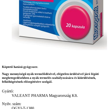
Köptető hatású gyógyszer.
Nagy mennyiségű nyák termelődésével, elégtelen ürülésével járó légúti
megbetegedésekben a nyák termelés szabályozására és kiürülésének,
felköhögésének elősegítésére szolgál.
Gyártó:
VALEANT PHARMA Magyarország Kft.
Nyilv. szám:
OGYI-T-1380