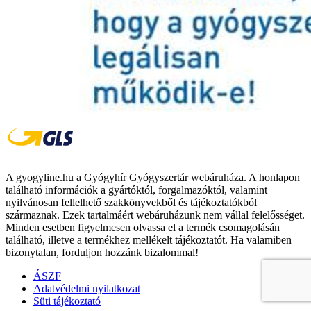
A gyogyline.hu a Gyógyhír Gyógyszertár webáruháza. A honlapon
található információk a gyártóktól, forgalmazóktól, valamint
nyilvánosan fellelhető szakkönyvekből és tájékoztatókból
származnak. Ezek tartalmáért webáruházunk nem vállal felelősséget.
Minden esetben figyelmesen olvassa el a termék csomagolásán
található, illetve a termékhez mellékelt tájékoztatót. Ha valamiben
bizonytalan, forduljon hozzánk bizalommal!
ÁSZF
Adatvédelmi nyilatkozat
Süti tájékoztató