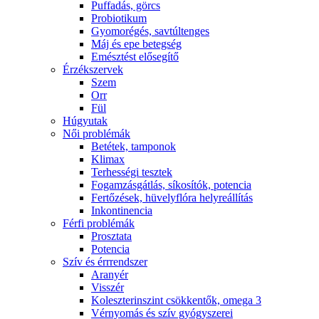
Puffadás, görcs
Probiotikum
Gyomorégés, savtúltenges
Máj és epe betegség
Emésztést elősegítő
Érzékszervek
Szem
Orr
Fül
Húgyutak
Női problémák
Betétek, tamponok
Klimax
Terhességi tesztek
Fogamzásgátlás, síkosítók, potencia
Fertőzések, hüvelyflóra helyreállítás
Inkontinencia
Férfi problémák
Prosztata
Potencia
Szív és érrrendszer
Aranyér
Visszér
Koleszterinszint csökkentők, omega 3
Vérnyomás és szív gyógyszerei