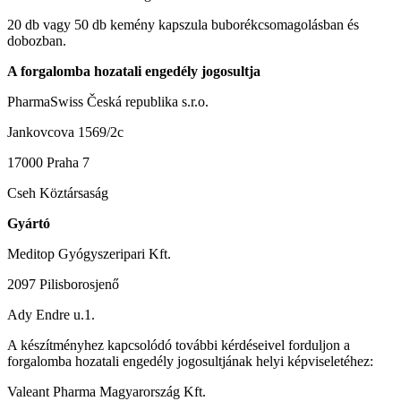
20 db vagy 50 db kemény kapszula buborékcsomagolásban és
dobozban.
A forgalomba hozatali engedély jogosultja
PharmaSwiss Česká republika s.r.o.
Jankovcova 1569/2c
17000 Praha 7
Cseh Köztársaság
Gyártó
Meditop Gyógyszeripari Kft.
2097 Pilisborosjenő
Ady Endre u.1.
A készítményhez kapcsolódó további kérdéseivel forduljon a
forgalomba hozatali engedély jogosultjának helyi képviseletéhez:
Valeant Pharma Magyarország Kft.