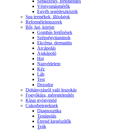
Sebkezelés, fertőtlenítés
Vérnyomásmérők
Egyéb segédeszközök
Spa termékek, illóolajok
Reformélelmiszerek
Bőr, haj, köröm
Gombás fertőzések
Szépségvitaminok
Ekcéma, dermatitis
Arcápolás
Ajakápoló
Haj
Napvédelem
Kéz
Láb
Test
Dezodor
Dohányzásról való leszokás
Fogyókúra, méregtelenítés
Kínai gyógymód
Cukorbetegeknek
Diagnosztika
Testápolás
É́trend kiegészítők
Teák