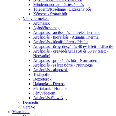
Mindennapos arc- és testápolás
Toléderm/Roséliane - Érzékeny bőr
Xémose - Száraz bőr
Vichy termékek
Arcmaszk
Ajándékcsomag
Arcápolás - arctisztítás - Purete Thermale
Arcápolás - hidratálás - Aqualia Thermál
Arcápolás - ideális bőrért - Idealia
Arcápolás - öregedésgátlás 40 év felett - Liftactiv
Arcápolás - öregedésgátlás 50 és 60 év felett -
Neovadiol
Arcápolás - problémás bőr - Normaderm
Arcápolás - száraz bőrre - Nutrilogie
Arcápolás - alapozók
Testápolás
Dezodorok
Hajápolás - Dercos
Férfiaknak - Homme
Fényvédelem
Arcápolás-Slow Age
Dermedic
CeraVe
Vitaminok