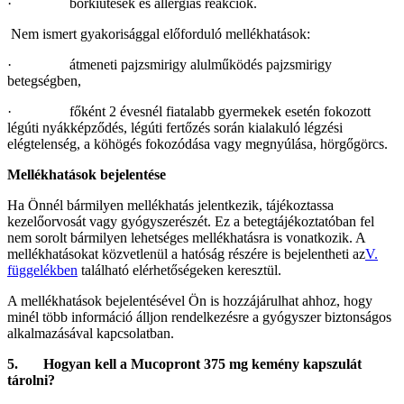
· bőrkiütések és allergiás reakciók.
Nem ismert gyakorisággal előforduló mellékhatások:
· átmeneti pajzsmirigy alulműködés pajzsmirigy
betegségben,
· főként 2 évesnél fiatalabb gyermekek esetén fokozott
légúti nyákképződés, légúti fertőzés során kialakuló légzési
elégtelenség, a köhögés fokozódása vagy megnyúlása, hörgőgörcs.
Mellékhatások bejelentése
Ha Önnél bármilyen mellékhatás jelentkezik, tájékoztassa
kezelőorvosát vagy gyógyszerészét. Ez a betegtájékoztatóban fel
nem sorolt bármilyen lehetséges mellékhatásra is vonatkozik. A
mellékhatásokat közvetlenül a hatóság részére is bejelentheti az
V.
függelékben
található elérhetőségeken keresztül.
A mellékhatások bejelentésével Ön is hozzájárulhat ahhoz, hogy
minél több információ álljon rendelkezésre a gyógyszer biztonságos
alkalmazásával kapcsolatban.
5. Hogyan kell a Mucopront 375 mg kemény kapszulát
tárolni?