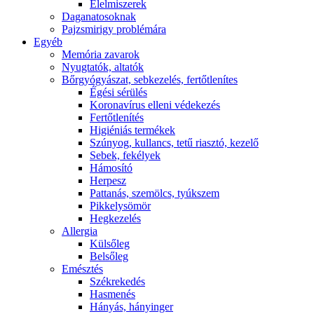
É́lelmiszerek
Daganatosoknak
Pajzsmirigy problémára
Egyéb
Memória zavarok
Nyugtatók, altatók
Bőrgyógyászat, sebkezelés, fertőtlenítes
É́gési sérülés
Koronavírus elleni védekezés
Fertőtlenítés
Higiéniás termékek
Szúnyog, kullancs, tetű riasztó, kezelő
Sebek, fekélyek
Hámosító
Herpesz
Pattanás, szemölcs, tyúkszem
Pikkelysömör
Hegkezelés
Allergia
Külsőleg
Belsőleg
Emésztés
Székrekedés
Hasmenés
Hányás, hányinger