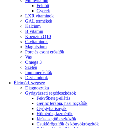
Multivitamin
Felnőtt
Gyerek
LXR vitaminok
GAL termékek
Kalcium
B-vitamin
Koenzim Q10
C-vitaminok
Magnézium
Porc és csont erősítők
Vas
Omega 3
Szelén
Immunerősítők
D-vitaminok
Életmód, szépség
Diagnosztika
Gyógyászati segédeszközök
Fekvőbeteg-ellátás
Gerinc terápia, hasi rögzítők
Gyógyharisnyák
Hőmérők, lázmérők
Járást segítő eszközök
Csuklórögzítők és könyökrögzítők