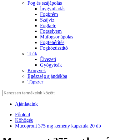
Fog és szájápolás
Í́nygyulladás
Fogkrém
Szájvíz
Fogkefe
Fogselyem
Műfogsor ápolás
Fogfehérítés
Fogköztisztító
Teák
É́lvezeti
Gyógyteák
Könyvek
Egészség ajándékba
Tápszer
Ajánlataink
Főoldal
Köhögés
Mucopront 375 mg kemény kapszula 20 db