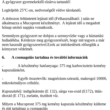
A gyógyszer gyermekektől elzárva tartandó!
Legfeljebb 25°C-on, nedvességtől védve tárolandó.
A dobozon feltüntetett lejárati idő (Felhasználható: ) után ne
alkalmazza a Mucopront készítményt. A lejárati idő a megadott
hónap utolsó napjára vonatkozik.
Semmilyen gyógyszert ne dobjon a szennyvízbe vagy a háztartási
hulladékba. Kérdezze meg gyógyszerészét, hogy mit tegyen a már
nem használt gyógyszereivel.Ezek az intézkedések elősegítik a
környezet védelmét.
6. A csomagolás tartalma és további információk
- A készítmény hatóanyaga: 375 mg karbocisztein kemény
kapszulánként
.
- Egyéb összetevők: magnézium-sztearát, makrogol 10000,
mikrokristályos cellulóz.
Kapszulahéj:
indigókármin (E 132), sárga vas-oxid (E172), titán-
dioxid (E 171), zselatin, tisztított víz.
Milyen a Mucopront 375 mg kemény kapszula készítmény külleme
és mit tartalmaz a csomagolás