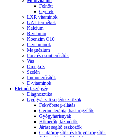
Multivitamin
Felnőtt
Gyerek
LXR vitaminok
GAL termékek
Kalcium
B-vitamin
Koenzim Q10
C-vitaminok
Magnézium
Porc és csont erősítők
Vas
Omega 3
Szelén
Immunerősítők
D-vitaminok
Életmód, szépség
Diagnosztika
Gyógyászati segédeszközök
Fekvőbeteg-ellátás
Gerinc terápia, hasi rögzítők
Gyógyharisnyák
Hőmérők, lázmérők
Járást segítő eszközök
Csuklórögzítők és könyökrögzítők