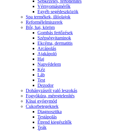
Sebkezelés, fertőtlenítés
Vérnyomásmérők
Egyéb segédeszközök
Spa termékek, illóolajok
Reformélelmiszerek
Bőr, haj, köröm
Gombás fertőzések
Szépségvitaminok
Ekcéma, dermatitis
Arcápolás
Ajakápoló
Haj
Napvédelem
Kéz
Láb
Test
Dezodor
Dohányzásról való leszokás
Fogyókúra, méregtelenítés
Kínai gyógymód
Cukorbetegeknek
Diagnosztika
Testápolás
É́trend kiegészítők
Teák