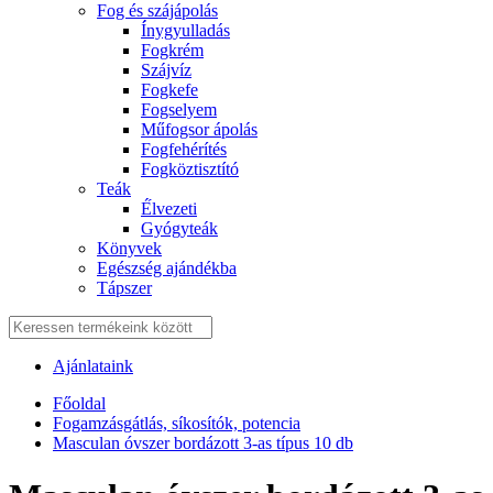
Fog és szájápolás
Í́nygyulladás
Fogkrém
Szájvíz
Fogkefe
Fogselyem
Műfogsor ápolás
Fogfehérítés
Fogköztisztító
Teák
É́lvezeti
Gyógyteák
Könyvek
Egészség ajándékba
Tápszer
Ajánlataink
Főoldal
Fogamzásgátlás, síkosítók, potencia
Masculan óvszer bordázott 3-as típus 10 db