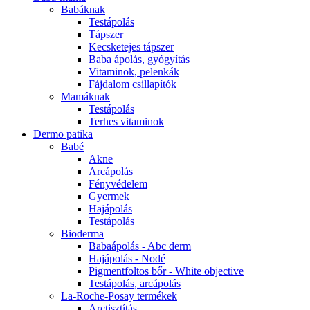
Babáknak
Testápolás
Tápszer
Kecsketejes tápszer
Baba ápolás, gyógyítás
Vitaminok, pelenkák
Fájdalom csillapítók
Mamáknak
Testápolás
Terhes vitaminok
Dermo patika
Babé
Akne
Arcápolás
Fényvédelem
Gyermek
Hajápolás
Testápolás
Bioderma
Babaápolás - Abc derm
Hajápolás - Nodé
Pigmentfoltos bőr - White objective
Testápolás, arcápolás
La-Roche-Posay termékek
Arctisztítás