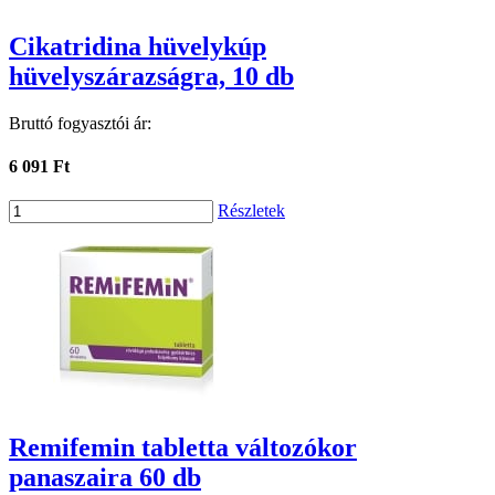
Cikatridina hüvelykúp
hüvelyszárazságra, 10 db
Bruttó fogyasztói ár:
6 091 Ft
Részletek
Remifemin tabletta változókor
panaszaira 60 db