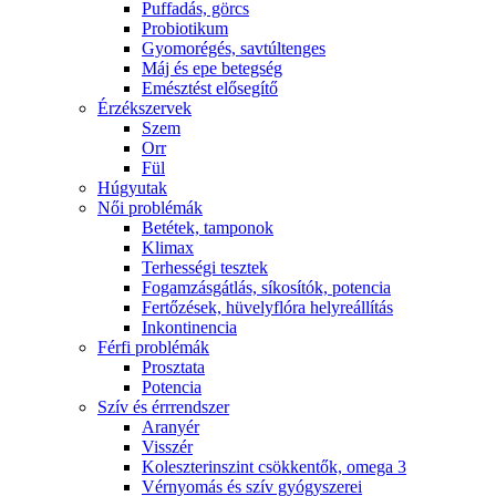
Puffadás, görcs
Probiotikum
Gyomorégés, savtúltenges
Máj és epe betegség
Emésztést elősegítő
Érzékszervek
Szem
Orr
Fül
Húgyutak
Női problémák
Betétek, tamponok
Klimax
Terhességi tesztek
Fogamzásgátlás, síkosítók, potencia
Fertőzések, hüvelyflóra helyreállítás
Inkontinencia
Férfi problémák
Prosztata
Potencia
Szív és érrrendszer
Aranyér
Visszér
Koleszterinszint csökkentők, omega 3
Vérnyomás és szív gyógyszerei