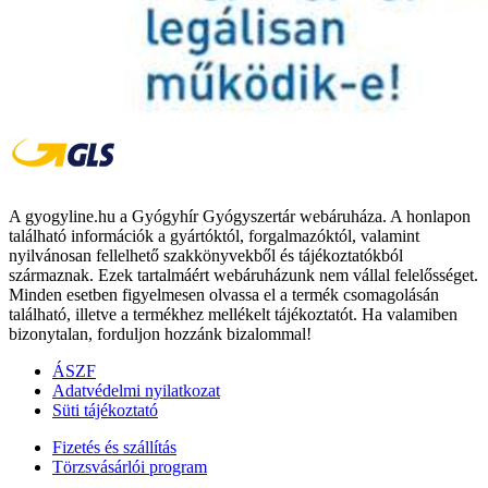
A gyogyline.hu a Gyógyhír Gyógyszertár webáruháza. A honlapon
található információk a gyártóktól, forgalmazóktól, valamint
nyilvánosan fellelhető szakkönyvekből és tájékoztatókból
származnak. Ezek tartalmáért webáruházunk nem vállal felelősséget.
Minden esetben figyelmesen olvassa el a termék csomagolásán
található, illetve a termékhez mellékelt tájékoztatót. Ha valamiben
bizonytalan, forduljon hozzánk bizalommal!
ÁSZF
Adatvédelmi nyilatkozat
Süti tájékoztató
Fizetés és szállítás
Törzsvásárlói program