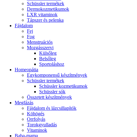
Schüssler termékek
Dermokozmetikumok
LXR vitaminok
Tápszer és pelenka
Fájdalom
Fej
Fog
Menstruációs
Mozgásszervi
Külsőleg
Belsőleg
Sportoláshoz
Homeopátia
Egykomponensű készítmények
Schüssler termékek
Schüssler kozmetikumok
Schüssler sók
Összetett készítmények
Megfázás
Fájdalom és lázcsillapítók
Köhögés
Orrfolyás
Torokgyulladás
Vitaminok
Baba-mama