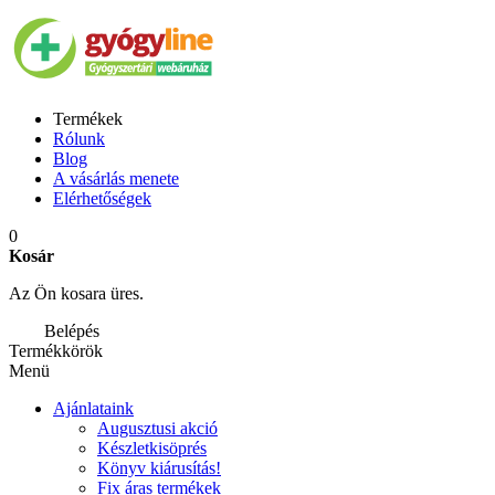
Termékek
Rólunk
Blog
A vásárlás menete
Elérhetőségek
0
Kosár
Az Ön kosara üres.
Belépés
Termékkörök
Menü
Ajánlataink
Augusztusi akció
Készletkisöprés
Könyv kiárusítás!
Fix áras termékek