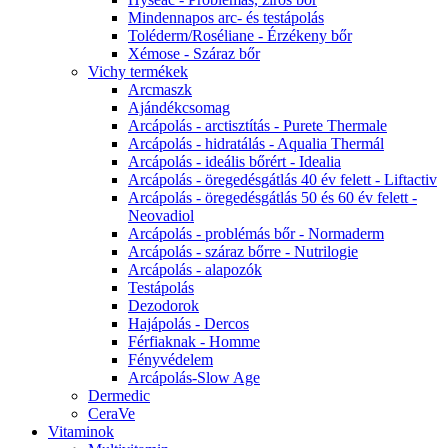
Mindennapos arc- és testápolás
Toléderm/Roséliane - Érzékeny bőr
Xémose - Száraz bőr
Vichy termékek
Arcmaszk
Ajándékcsomag
Arcápolás - arctisztítás - Purete Thermale
Arcápolás - hidratálás - Aqualia Thermál
Arcápolás - ideális bőrért - Idealia
Arcápolás - öregedésgátlás 40 év felett - Liftactiv
Arcápolás - öregedésgátlás 50 és 60 év felett -
Neovadiol
Arcápolás - problémás bőr - Normaderm
Arcápolás - száraz bőrre - Nutrilogie
Arcápolás - alapozók
Testápolás
Dezodorok
Hajápolás - Dercos
Férfiaknak - Homme
Fényvédelem
Arcápolás-Slow Age
Dermedic
CeraVe
Vitaminok