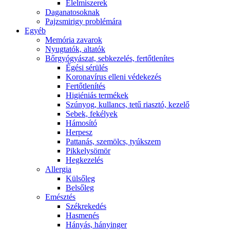
É́lelmiszerek
Daganatosoknak
Pajzsmirigy problémára
Egyéb
Memória zavarok
Nyugtatók, altatók
Bőrgyógyászat, sebkezelés, fertőtlenítes
É́gési sérülés
Koronavírus elleni védekezés
Fertőtlenítés
Higiéniás termékek
Szúnyog, kullancs, tetű riasztó, kezelő
Sebek, fekélyek
Hámosító
Herpesz
Pattanás, szemölcs, tyúkszem
Pikkelysömör
Hegkezelés
Allergia
Külsőleg
Belsőleg
Emésztés
Székrekedés
Hasmenés
Hányás, hányinger