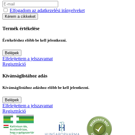
Elfogadom az adatkezelési irányelveket
Kérem a cikkeket
Termék értékelése
Értékeléshez előbb be kell jelentkezni.
Belépek
Elfelejtettem a jelszavamat
Regisztráció
Kívánságlistához adás
Kívánságlistához adáshoz előbb be kell jelentkezni.
Belépek
Elfelejtettem a jelszavamat
Regisztráció