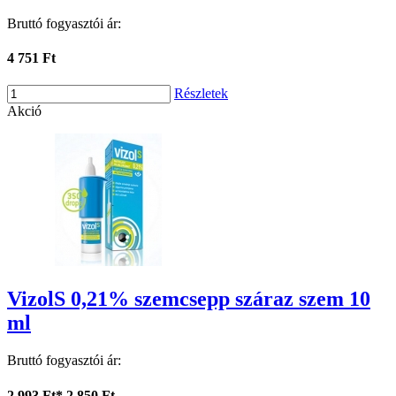
Bruttó fogyasztói ár:
4 751 Ft
Részletek
Akció
VizolS 0,21% szemcsepp száraz szem 10
ml
Bruttó fogyasztói ár:
2 993 Ft*
2 850 Ft