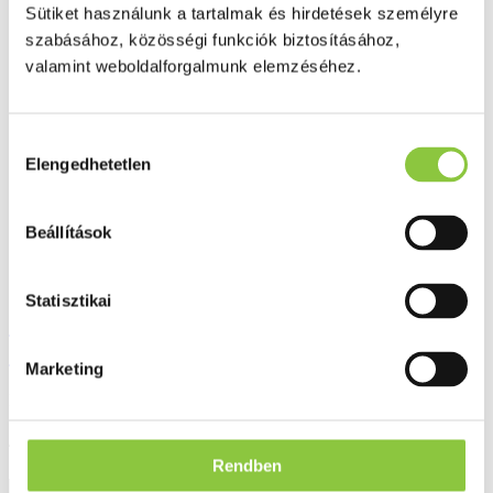
Sütiket használunk a tartalmak és hirdetések személyre
szabásához, közösségi funkciók biztosításához,
Ezek is érdekelhetik Önt
valamint weboldalforgalmunk elemzéséhez.
Hozzájárulás
Elengedhetetlen
kiválasztása
Beállítások
Statisztikai
Jutavit C-vitamin 1500 mg + csipkebogyó
+ acerola kivonat +D3 filmtabletta 100 db
Marketing
Bruttó fogyasztói ár:
4 303 Ft
Rendben
Részletek