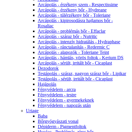
Arcápolás - érzékeny szem - Respectissime
Arcápolás - érzékeny bőr - Hydreane
Arcápolás - túlérzékeny bőr - Toleriane
Arcápolás - kipirosodásra hajlamos bőr -
Rosaliac
Arcápolás - problémás bőr - Effaclar
Arcápolás - száraz bőr - Nutritic
Arcápolás - intenzív hidratálás - Hydraphase
Arcápolás - ránctalanítás - Redermic C
Arcápolás - alapozók - Toleriane Teint
Arcápolás - hámlás, vörös foltok - Kerium DS
Arcápolás - sérült, irritált bőr - Cicaplast
Dezodorok
Testápolás - száraz, nagyon száraz bőr - Lipikar
Testápolás - sérült, irritált bőr - Cicaplast
Hajápolás
Fényvédelem - arcra
Fényvédelem - testre
Fényvédelem - gyermekeknek
Fényvédelem - napozás után
Uriage
Baba
Bőrgyógyászati vonal
Dépiderm - Pigmentfoltok
Hyséac - Problémás, zíros bőr