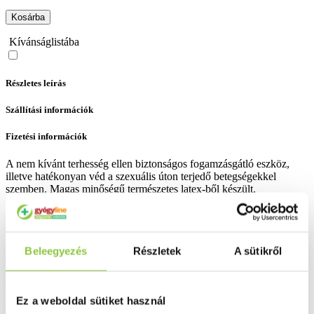
Kosárba
Kívánságlistába
Részletes leírás
Szállítási információk
Fizetési információk
A nem kívánt terhesség ellen biztonságos fogamzásgátló eszköz,
illetve hatékonyan véd a szexuális úton terjedő betegségekkel
szemben. Magas minőségű természetes latex-ből készült.
Bővebben ...
Ingyenes szállítás 18 000 Ft felett
Beleegyezés
Részletek
A sütikről
Minőségellenőrzött termékek
Valós gyógyszertári háttér
Ez a weboldal sütiket használ
Folyamatos akciók