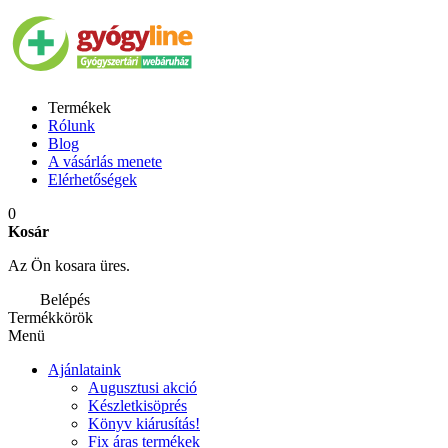
Termékek
Rólunk
Blog
A vásárlás menete
Elérhetőségek
0
Kosár
Az Ön kosara üres.
Belépés
Termékkörök
Menü
Ajánlataink
Augusztusi akció
Készletkisöprés
Könyv kiárusítás!
Fix áras termékek