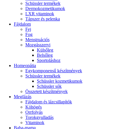
Schüssler termékek
Dermokozmetikumok
LXR vitaminok
Tápszer és pelenka
Fájdalom
Fej
Fog
Menstruációs
Mozgásszervi
Külsőleg
Belsőleg
Sportoláshoz
Homeopátia
Egykomponensű készítmények
Schüssler termékek
Schüssler kozmetikumok
Schüssler sók
Összetett készítmények
Megfázás
Fájdalom és lázcsillapítók
Köhögés
Orrfolyás
Torokgyulladás
Vitaminok
Baba-mama