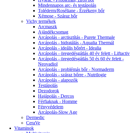
Mindennapos arc- és testápolás
Toléderm/Roséliane - Érzékeny bőr
Xémose - Száraz bőr
Vichy termékek
Arcmaszk
Ajándékcsomag
Arcápolás - arctisztítás - Purete Thermale
Arcápolás - hidratálás - Aqualia Thermál
Arcápolás - ideális bőrért - Idealia
Arcápolás - öregedésgátlás 40 év felett - Liftactiv
Arcápolás - öregedésgátlás 50 és 60 év felett -
Neovadiol
Arcápolás - problémás bőr - Normaderm
Arcápolás - száraz bőrre - Nutrilogie
Arcápolás - alapozók
Testápolás
Dezodorok
Hajápolás - Dercos
Férfiaknak - Homme
Fényvédelem
Arcápolás-Slow Age
Dermedic
CeraVe
Vitaminok