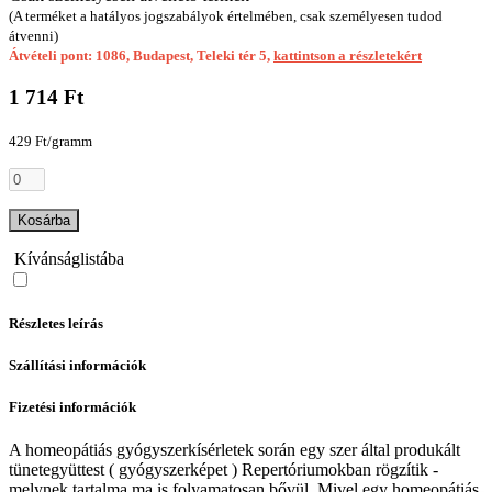
(A terméket a hatályos jogszabályok értelmében, csak személyesen tudod
átvenni)
Átvételi pont: 1086, Budapest, Teleki tér 5,
kattintson a részletekért
1 714 Ft
429 Ft/gramm
Kosárba
Kívánságlistába
Részletes leírás
Szállítási információk
Fizetési információk
A homeopátiás gyógyszerkísérletek során egy szer által produkált
tünetegyüttest ( gyógyszerképet ) Repertóriumokban rögzítik -
melynek tartalma ma is folyamatosan bővül. Mivel egy homeopátiás