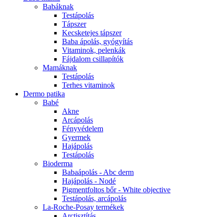
Babáknak
Testápolás
Tápszer
Kecsketejes tápszer
Baba ápolás, gyógyítás
Vitaminok, pelenkák
Fájdalom csillapítók
Mamáknak
Testápolás
Terhes vitaminok
Dermo patika
Babé
Akne
Arcápolás
Fényvédelem
Gyermek
Hajápolás
Testápolás
Bioderma
Babaápolás - Abc derm
Hajápolás - Nodé
Pigmentfoltos bőr - White objective
Testápolás, arcápolás
La-Roche-Posay termékek
Arctisztítás