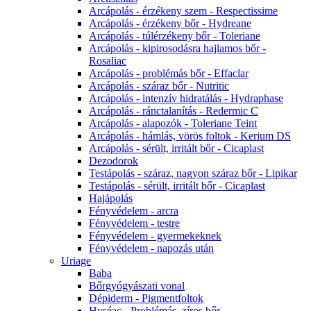
Arcápolás - érzékeny szem - Respectissime
Arcápolás - érzékeny bőr - Hydreane
Arcápolás - túlérzékeny bőr - Toleriane
Arcápolás - kipirosodásra hajlamos bőr -
Rosaliac
Arcápolás - problémás bőr - Effaclar
Arcápolás - száraz bőr - Nutritic
Arcápolás - intenzív hidratálás - Hydraphase
Arcápolás - ránctalanítás - Redermic C
Arcápolás - alapozók - Toleriane Teint
Arcápolás - hámlás, vörös foltok - Kerium DS
Arcápolás - sérült, irritált bőr - Cicaplast
Dezodorok
Testápolás - száraz, nagyon száraz bőr - Lipikar
Testápolás - sérült, irritált bőr - Cicaplast
Hajápolás
Fényvédelem - arcra
Fényvédelem - testre
Fényvédelem - gyermekeknek
Fényvédelem - napozás után
Uriage
Baba
Bőrgyógyászati vonal
Dépiderm - Pigmentfoltok
Hyséac - Problémás, zíros bőr