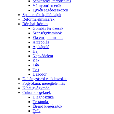
Sebkezelés, fertőtlenítés
Vérnyomásmérők
Egyéb segédeszközök
Spa termékek, illóolajok
Reformélelmiszerek
Bőr, haj, köröm
Gombás fertőzések
Szépségvitaminok
Ekcéma, dermatitis
Arcápolás
Ajakápoló
Haj
Napvédelem
Kéz
Láb
Test
Dezodor
Dohányzásról való leszokás
Fogyókúra, méregtelenítés
Kínai gyógymód
Cukorbetegeknek
Diagnosztika
Testápolás
É́trend kiegészítők
Teák