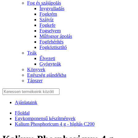
Fog és szájápolás
Í́nygyulladás
Fogkrém
Szájvíz
Fogkefe
Fogselyem
Műfogsor ápolás
Fogfehérítés
Fogköztisztító
Teák
É́lvezeti
Gyógyteák
Könyvek
Egészség ajándékba
Tápszer
Ajánlataink
Főoldal
Egykomponensű készítmények
Kalium Phosphoricum 4 g - hígítás C200