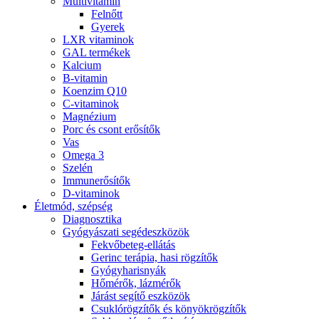
Multivitamin
Felnőtt
Gyerek
LXR vitaminok
GAL termékek
Kalcium
B-vitamin
Koenzim Q10
C-vitaminok
Magnézium
Porc és csont erősítők
Vas
Omega 3
Szelén
Immunerősítők
D-vitaminok
Életmód, szépség
Diagnosztika
Gyógyászati segédeszközök
Fekvőbeteg-ellátás
Gerinc terápia, hasi rögzítők
Gyógyharisnyák
Hőmérők, lázmérők
Járást segítő eszközök
Csuklórögzítők és könyökrögzítők