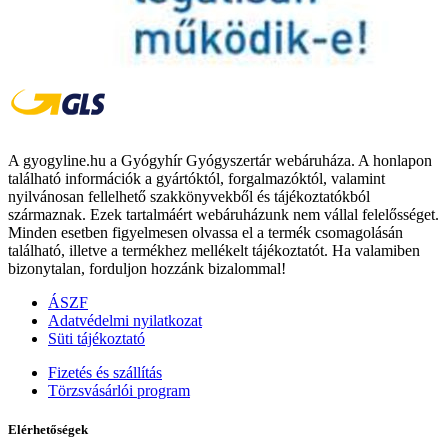
A gyogyline.hu a Gyógyhír Gyógyszertár webáruháza. A honlapon
található információk a gyártóktól, forgalmazóktól, valamint
nyilvánosan fellelhető szakkönyvekből és tájékoztatókból
származnak. Ezek tartalmáért webáruházunk nem vállal felelősséget.
Minden esetben figyelmesen olvassa el a termék csomagolásán
található, illetve a termékhez mellékelt tájékoztatót. Ha valamiben
bizonytalan, forduljon hozzánk bizalommal!
ÁSZF
Adatvédelmi nyilatkozat
Süti tájékoztató
Fizetés és szállítás
Törzsvásárlói program
Elérhetőségek