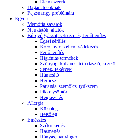
É́lelmiszerek
Daganatosoknak
Pajzsmirigy problémára
Egyéb
Memória zavarok
Nyugtatók, altatók
Bőrgyógyászat, sebkezelés, fertőtlenítes
É́gési sérülés
Koronavírus elleni védekezés
Fertőtlenítés
Higiéniás termékek
Szúnyog, kullancs, tetű riasztó, kezelő
Sebek, fekélyek
Hámosító
Herpesz
Pattanás, szemölcs, tyúkszem
Pikkelysömör
Hegkezelés
Allergia
Külsőleg
Belsőleg
Emésztés
Székrekedés
Hasmenés
Hányás, hányinger