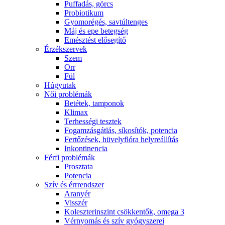
Puffadás, görcs
Probiotikum
Gyomorégés, savtúltenges
Máj és epe betegség
Emésztést elősegítő
Érzékszervek
Szem
Orr
Fül
Húgyutak
Női problémák
Betétek, tamponok
Klimax
Terhességi tesztek
Fogamzásgátlás, síkosítók, potencia
Fertőzések, hüvelyflóra helyreállítás
Inkontinencia
Férfi problémák
Prosztata
Potencia
Szív és érrrendszer
Aranyér
Visszér
Koleszterinszint csökkentők, omega 3
Vérnyomás és szív gyógyszerei