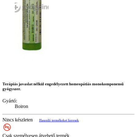
Terápiás javaslat nélkül engedélyezett homeopátiás monokomponensű
gyógyszer.
Gyártó:
Boiron
Nincs készleten
Hasonló termékeket keresek
Csak személyesen átvehető termék