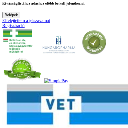
Kívánságlistához adáshoz előbb be kell jelentkezni.
Belépek
Elfelejtettem a jelszavamat
Regisztráció