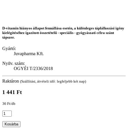
D-vitamin hiányos állapot fennállása esetén, a különleges táplálkozási igény
kielégítéséhez igazított összetételű - speciális - gyógyászati célra szánt
tápszer.
Gyártó:
Juvapharma Kft.
Nyilv. szám:
OGYÉI T/2336/2018
Raktáron
(Szállítási, átvételi idő: legfeljebb két nap)
1 441 Ft
36 Ft/db
Kosárba