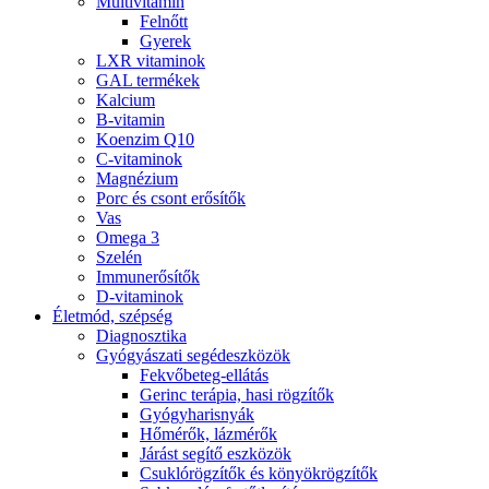
Multivitamin
Felnőtt
Gyerek
LXR vitaminok
GAL termékek
Kalcium
B-vitamin
Koenzim Q10
C-vitaminok
Magnézium
Porc és csont erősítők
Vas
Omega 3
Szelén
Immunerősítők
D-vitaminok
Életmód, szépség
Diagnosztika
Gyógyászati segédeszközök
Fekvőbeteg-ellátás
Gerinc terápia, hasi rögzítők
Gyógyharisnyák
Hőmérők, lázmérők
Járást segítő eszközök
Csuklórögzítők és könyökrögzítők