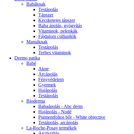
Babáknak
Testápolás
Tápszer
Kecsketejes tápszer
Baba ápolás, gyógyítás
Vitaminok, pelenkák
Fájdalom csillapítók
Mamáknak
Testápolás
Terhes vitaminok
Dermo patika
Babé
Akne
Arcápolás
Fényvédelem
Gyermek
Hajápolás
Testápolás
Bioderma
Babaápolás - Abc derm
Hajápolás - Nodé
Pigmentfoltos bőr - White objective
Testápolás, arcápolás
La-Roche-Posay termékek
Arctisztítás