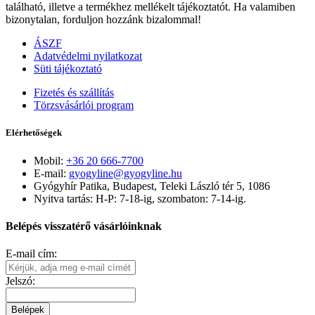
található, illetve a termékhez mellékelt tájékoztatót. Ha valamiben
bizonytalan, forduljon hozzánk bizalommal!
ÁSZF
Adatvédelmi nyilatkozat
Süti tájékoztató
Fizetés és szállítás
Törzsvásárlói program
Elérhetőségek
Mobil:
+36 20 666-7700
E-mail:
gyogyline@gyogyline.hu
Gyógyhír Patika, Budapest, Teleki László tér 5, 1086
Nyitva tartás: H-P: 7-18-ig, szombaton: 7-14-ig.
Belépés visszatérő vásárlóinknak
E-mail cím:
Jelszó:
Belépek