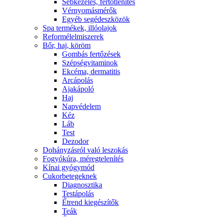
Sebkezelés, fertőtlenítés
Vérnyomásmérők
Egyéb segédeszközök
Spa termékek, illóolajok
Reformélelmiszerek
Bőr, haj, köröm
Gombás fertőzések
Szépségvitaminok
Ekcéma, dermatitis
Arcápolás
Ajakápoló
Haj
Napvédelem
Kéz
Láb
Test
Dezodor
Dohányzásról való leszokás
Fogyókúra, méregtelenítés
Kínai gyógymód
Cukorbetegeknek
Diagnosztika
Testápolás
É́trend kiegészítők
Teák