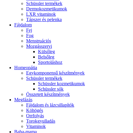
Schüssler termékek
Dermokozmetikumok
LXR vitaminok
Tápszer és pelenka
Fájdalom
Fej
Fog
Menstruációs
Mozgásszervi
Külsőleg
Belsőleg
Sportoláshoz
Homeopátia
Egykomponensű készítmények
Schüssler termékek
Schüssler kozmetikumok
Schüssler sók
Összetett készítmények
Megfázás
Fájdalom és lázcsillapítók
Köhögés
Orrfolyás
Torokgyulladás
Vitaminok
Baba-mama