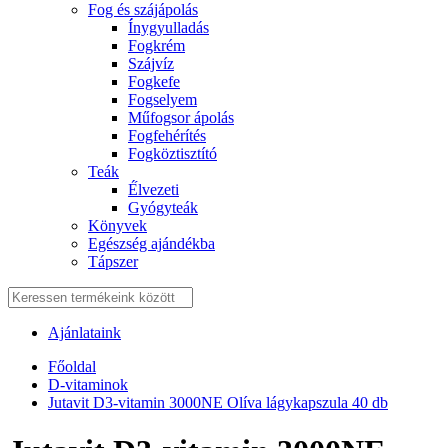
Fog és szájápolás
Í́nygyulladás
Fogkrém
Szájvíz
Fogkefe
Fogselyem
Műfogsor ápolás
Fogfehérítés
Fogköztisztító
Teák
É́lvezeti
Gyógyteák
Könyvek
Egészség ajándékba
Tápszer
Ajánlataink
Főoldal
D-vitaminok
Jutavit D3-vitamin 3000NE Olíva lágykapszula 40 db