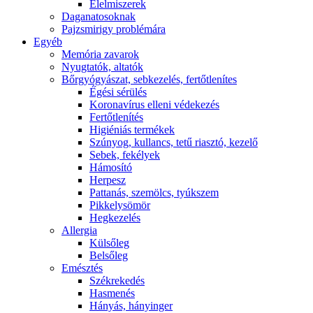
É́lelmiszerek
Daganatosoknak
Pajzsmirigy problémára
Egyéb
Memória zavarok
Nyugtatók, altatók
Bőrgyógyászat, sebkezelés, fertőtlenítes
É́gési sérülés
Koronavírus elleni védekezés
Fertőtlenítés
Higiéniás termékek
Szúnyog, kullancs, tetű riasztó, kezelő
Sebek, fekélyek
Hámosító
Herpesz
Pattanás, szemölcs, tyúkszem
Pikkelysömör
Hegkezelés
Allergia
Külsőleg
Belsőleg
Emésztés
Székrekedés
Hasmenés
Hányás, hányinger