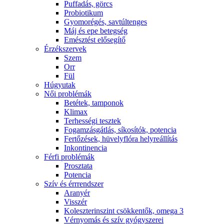
Puffadás, görcs
Probiotikum
Gyomorégés, savtúltenges
Máj és epe betegség
Emésztést elősegítő
Érzékszervek
Szem
Orr
Fül
Húgyutak
Női problémák
Betétek, tamponok
Klimax
Terhességi tesztek
Fogamzásgátlás, síkosítók, potencia
Fertőzések, hüvelyflóra helyreállítás
Inkontinencia
Férfi problémák
Prosztata
Potencia
Szív és érrrendszer
Aranyér
Visszér
Koleszterinszint csökkentők, omega 3
Vérnyomás és szív gyógyszerei