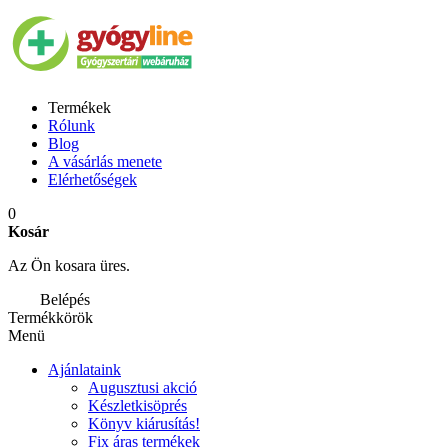
Termékek
Rólunk
Blog
A vásárlás menete
Elérhetőségek
0
Kosár
Az Ön kosara üres.
Belépés
Termékkörök
Menü
Ajánlataink
Augusztusi akció
Készletkisöprés
Könyv kiárusítás!
Fix áras termékek