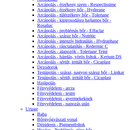
Arcápolás - érzékeny szem - Respectissime
Arcápolás - érzékeny bőr - Hydreane
Arcápolás - túlérzékeny bőr - Toleriane
Arcápolás - kipirosodásra hajlamos bőr -
Rosaliac
Arcápolás - problémás bőr - Effaclar
Arcápolás - száraz bőr - Nutritic
Arcápolás - intenzív hidratálás - Hydraphase
Arcápolás - ránctalanítás - Redermic C
Arcápolás - alapozók - Toleriane Teint
Arcápolás - hámlás, vörös foltok - Kerium DS
Arcápolás - sérült, irritált bőr - Cicaplast
Dezodorok
Testápolás - száraz, nagyon száraz bőr - Lipikar
Testápolás - sérült, irritált bőr - Cicaplast
Hajápolás
Fényvédelem - arcra
Fényvédelem - testre
Fényvédelem - gyermekeknek
Fényvédelem - napozás után
Uriage
Baba
Bőrgyógyászati vonal
Dépiderm - Pigmentfoltok
Hyséac - Problémás, zíros bőr