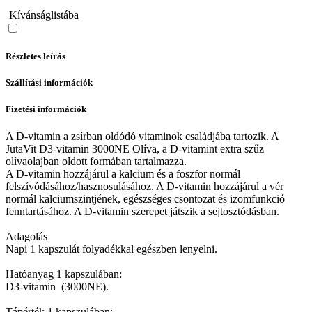
Kívánságlistába
Részletes leírás
Szállítási információk
Fizetési információk
A D-vitamin a zsírban oldódó vitaminok családjába tartozik. A
JutaVit D3-vitamin 3000NE Olíva, a D-vitamint extra szűz
olívaolajban oldott formában tartalmazza.
A D-vitamin hozzájárul a kalcium és a foszfor normál
felszívódásához/hasznosulásához. A D-vitamin hozzájárul a vér
normál kalciumszintjének, egészséges csontozat és izomfunkció
fenntartásához. A D-vitamin szerepet játszik a sejtosztódásban.
Adagolás
Napi 1 kapszulát folyadékkal egészben lenyelni.
Hatóanyag 1 kapszulában:
D3-vitamin (3000NE).
Tápérték 1 kapszulában: