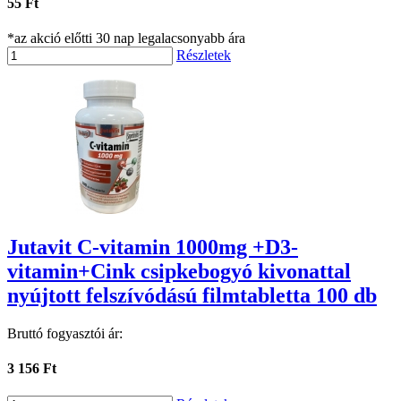
55 Ft
*az akció előtti 30 nap legalacsonyabb ára
Részletek
Jutavit C-vitamin 1000mg +D3-
vitamin+Cink csipkebogyó kivonattal
nyújtott felszívódású filmtabletta 100 db
Bruttó fogyasztói ár:
3 156 Ft