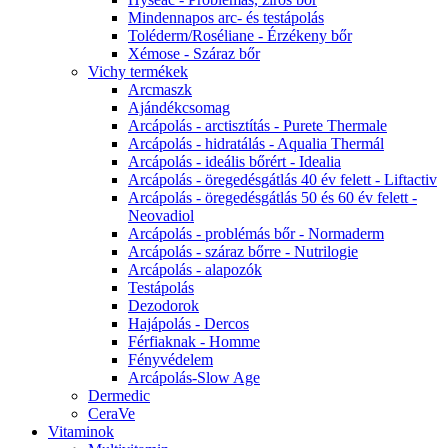
Mindennapos arc- és testápolás
Toléderm/Roséliane - Érzékeny bőr
Xémose - Száraz bőr
Vichy termékek
Arcmaszk
Ajándékcsomag
Arcápolás - arctisztítás - Purete Thermale
Arcápolás - hidratálás - Aqualia Thermál
Arcápolás - ideális bőrért - Idealia
Arcápolás - öregedésgátlás 40 év felett - Liftactiv
Arcápolás - öregedésgátlás 50 és 60 év felett -
Neovadiol
Arcápolás - problémás bőr - Normaderm
Arcápolás - száraz bőrre - Nutrilogie
Arcápolás - alapozók
Testápolás
Dezodorok
Hajápolás - Dercos
Férfiaknak - Homme
Fényvédelem
Arcápolás-Slow Age
Dermedic
CeraVe
Vitaminok