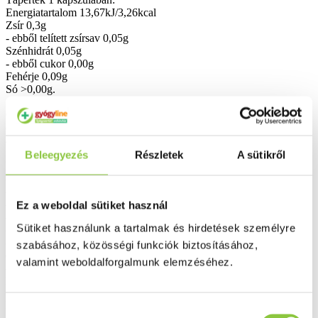
Energiatartalom 13,67kJ/3,26kcal
Zsír 0,3g
- ebből telített zsírsav 0,05g
Szénhidrát 0,05g
- ebből cukor 0,00g
Fehérje 0,09g
Só >0,00g.
Összetevők:
extra szűz olívaolaj (65,5%), zselatin, nedvesítőszer (glicerin), víz,
antioxidáns (tokoferolban gazdag kivonat), kolekalciferol (Quali-D).
Beleegyezés
Részletek
A sütikről
Figyelmeztetés:
- Kisgyermekek elől elzárva tartandó!
- Az ajánlott napi mennyiséget ne lépje túl!
- Kizárólagos tápanyagforrásként nem alkalmazható!
Ez a weboldal sütiket használ
- A készítmény csak orvosi ellenőrzés mellett alkalmazható!
Sütiket használunk a tartalmak és hirdetések személyre
- A termék nem alkalmazható parenterálisan.
- A termék fogyasztása magas vér-, illetve vizelet kalciumszint
szabásához, közösségi funkciók biztosításához,
esetén, illetve kalciumtartalmú vesekövek esetén nem ajánlott!
valamint weboldalforgalmunk elemzéséhez.
- A készítmény fogyasztásánál figyelembe kell venni az egyéb
készítmények D-vitamin tartalmát.
Kiszerelés: 40 db.
Hozzájárulás