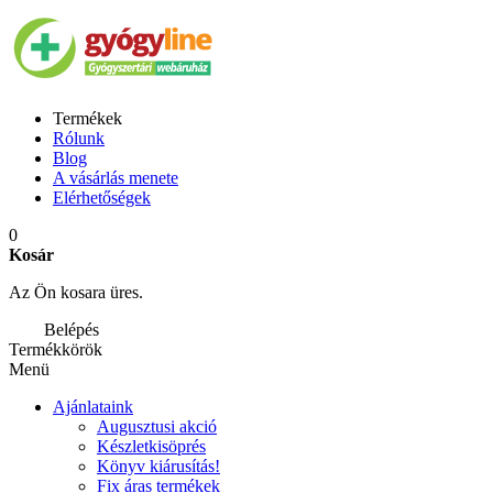
Termékek
Rólunk
Blog
A vásárlás menete
Elérhetőségek
0
Kosár
Az Ön kosara üres.
Belépés
Termékkörök
Menü
Ajánlataink
Augusztusi akció
Készletkisöprés
Könyv kiárusítás!
Fix áras termékek