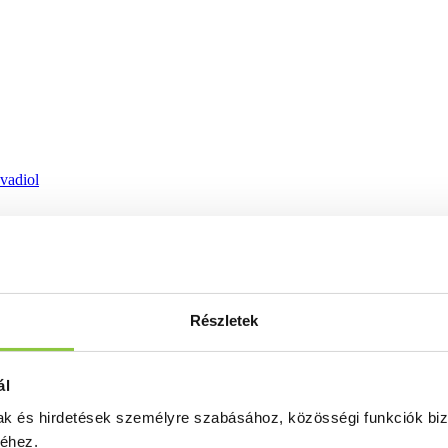
ovadiol
Részletek
ál
mak és hirdetések személyre szabásához, közösségi funkciók biz
séhez.