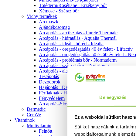
Toléderm/Roséliane - Érzékeny bőr
Xémose - Száraz bőr
Vichy termékek
Arcmaszk
Ajándékcsomag
Arcápolás - arctisztítás - Purete Thermale
Arcápolás - hidratálás - Aqualia Thermál
Arcápolás - ideális bőrért - Idealia
Arcápolás - öregedésgátlás 40 év felett - Liftactiv
Arcápolás - öregedésgátlás 50 és 60 év felett - Ne
Arcápolás - problémás bőr - Normaderm
Arcápolás - száraz bőrre - Nutrilogie
Arcápolás - alapozók
Testápolás
Dezodorok
Hajápolás - Dercos
Férfiaknak - Homme
Beleegyezés
Fényvédelem
Arcápolás-Slow Age
Dermedic
CeraVe
Ez a weboldal sütiket haszn
Vitaminok
Multivitamin
Sütiket használunk a tartal
Felnőtt
weboldalforgalmunk elemzé