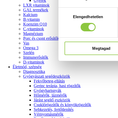
Gyerek
LXR vitaminok
GAL termékek
Hozzájárulás
Kalcium
Elengedhetetlen
kiválasztása
B-vitamin
Koenzim Q10
C-vitaminok
Magnézium
Porc és csont erősítők
Vas
Omega 3
Megtagad
Szelén
Immunerősítők
D-vitaminok
Életmód, szépség
Diagnosztika
Gyógyászati segédeszközök
Fekvőbeteg-ellátás
Gerinc terápia, hasi rögzítők
Gyógyharisnyák
Hőmérők, lázmérők
Járást segítő eszközök
Csuklórögzítők és könyökrögzítők
Sebkezelés, fertőtlenítés
Vérnyomásmérők