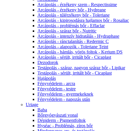
Arcápolás - érzékeny szem - Respectissime
Arcápolás - érzékeny bőr - Hydreane
Arcápolás - túlérzékeny bőr - Toleriane
Arcápolás - kipirosodásra hajlamos bőr - Rosaliac
Arcápolás - problémás bőr - Effaclar
Arcápolás - száraz bőr - Nutritic
Arcápolás - intenzív hidratálás - Hydraphase
Arcápolás - ránctalanítás - Redermic C
Arcápolás - alapozók - Toleriane Teint
Arcápolás - hámlás, vörös foltok - Kerium DS
Arcápolás - sérült, irritált bőr - Cicaplast
Dezodorok
Testápolás - száraz, nagyon száraz bőr - Lipikar
Testápolás - sérült, irritált bőr - Cicaplast
Hajápolás
Fényvédelem - arcra
Fényvédelem - testre
Fényvédelem - gyermekeknek
Fényvédelem - napozás után
Uriage
Baba
Bőrgyógyászati vonal
Dépiderm - Pigmentfoltok
Hyséac - Problémás, zíros bőr
Mindennapos arc- és testápolás