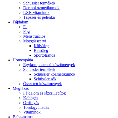
Schüssler termékek
Dermokozmetikumok
LXR vitaminok
Tápszer és pelenka
Fájdalom
Fej
Fog
Menstruációs
Mozgásszervi
Külsőleg
Belsőleg
Sportoláshoz
Homeopátia
Egykomponensű készítmények
Schüssler termékek
Schüssler kozmetikumok
Schüssler sók
Összetett készítmények
Megfázás
Fájdalom és lázcsillapítók
Köhögés
Orrfolyás
Torokgyulladás
Vitaminok
Baba-mama