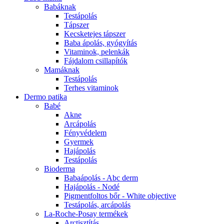
Babáknak
Testápolás
Tápszer
Kecsketejes tápszer
Baba ápolás, gyógyítás
Vitaminok, pelenkák
Fájdalom csillapítók
Mamáknak
Testápolás
Terhes vitaminok
Dermo patika
Babé
Akne
Arcápolás
Fényvédelem
Gyermek
Hajápolás
Testápolás
Bioderma
Babaápolás - Abc derm
Hajápolás - Nodé
Pigmentfoltos bőr - White objective
Testápolás, arcápolás
La-Roche-Posay termékek
Arctisztítás