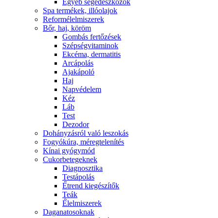
Egyéb segédeszközök
Spa termékek, illóolajok
Reformélelmiszerek
Bőr, haj, köröm
Gombás fertőzések
Szépségvitaminok
Ekcéma, dermatitis
Arcápolás
Ajakápoló
Haj
Napvédelem
Kéz
Láb
Test
Dezodor
Dohányzásról való leszokás
Fogyókúra, méregtelenítés
Kínai gyógymód
Cukorbetegeknek
Diagnosztika
Testápolás
É́trend kiegészítők
Teák
É́lelmiszerek
Daganatosoknak