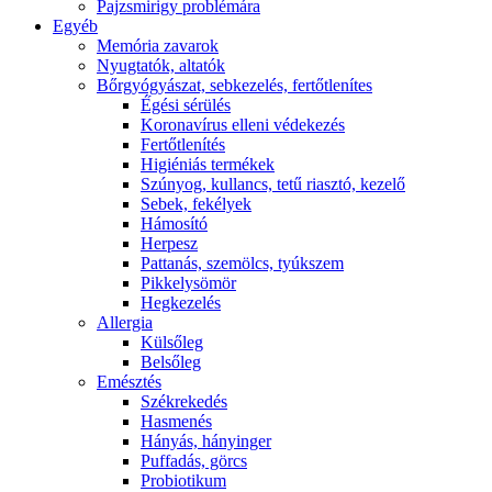
Pajzsmirigy problémára
Egyéb
Memória zavarok
Nyugtatók, altatók
Bőrgyógyászat, sebkezelés, fertőtlenítes
É́gési sérülés
Koronavírus elleni védekezés
Fertőtlenítés
Higiéniás termékek
Szúnyog, kullancs, tetű riasztó, kezelő
Sebek, fekélyek
Hámosító
Herpesz
Pattanás, szemölcs, tyúkszem
Pikkelysömör
Hegkezelés
Allergia
Külsőleg
Belsőleg
Emésztés
Székrekedés
Hasmenés
Hányás, hányinger
Puffadás, görcs
Probiotikum