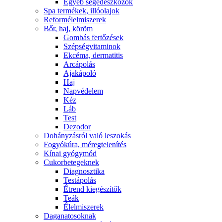
Egyéb segédeszközök
Spa termékek, illóolajok
Reformélelmiszerek
Bőr, haj, köröm
Gombás fertőzések
Szépségvitaminok
Ekcéma, dermatitis
Arcápolás
Ajakápoló
Haj
Napvédelem
Kéz
Láb
Test
Dezodor
Dohányzásról való leszokás
Fogyókúra, méregtelenítés
Kínai gyógymód
Cukorbetegeknek
Diagnosztika
Testápolás
É́trend kiegészítők
Teák
É́lelmiszerek
Daganatosoknak