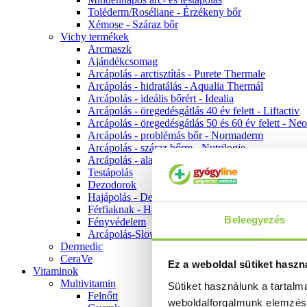
Toléderm/Roséliane - Érzékeny bőr
Xémose - Száraz bőr
Vichy termékek
Arcmaszk
Ajándékcsomag
Arcápolás - arctisztítás - Purete Thermale
Arcápolás - hidratálás - Aqualia Thermál
Arcápolás - ideális bőrért - Idealia
Arcápolás - öregedésgátlás 40 év felett - Liftactiv
Arcápolás - öregedésgátlás 50 és 60 év felett - Ne
Arcápolás - problémás bőr - Normaderm
Arcápolás - száraz bőrre - Nutrilogie
Arcápolás - alapozók
Testápolás
Dezodorok
Hajápolás - Dercos
Férfiaknak - Homme
Beleegyezés
Fényvédelem
Arcápolás-Slow Age
Dermedic
CeraVe
Ez a weboldal sütiket haszn
Vitaminok
Multivitamin
Sütiket használunk a tartal
Felnőtt
weboldalforgalmunk elemzé