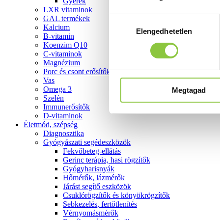
Gyerek
LXR vitaminok
GAL termékek
Hozzájárulás
Kalcium
Elengedhetetlen
kiválasztása
B-vitamin
Koenzim Q10
C-vitaminok
Magnézium
Porc és csont erősítők
Vas
Omega 3
Megtagad
Szelén
Immunerősítők
D-vitaminok
Életmód, szépség
Diagnosztika
Gyógyászati segédeszközök
Fekvőbeteg-ellátás
Gerinc terápia, hasi rögzítők
Gyógyharisnyák
Hőmérők, lázmérők
Járást segítő eszközök
Csuklórögzítők és könyökrögzítők
Sebkezelés, fertőtlenítés
Vérnyomásmérők