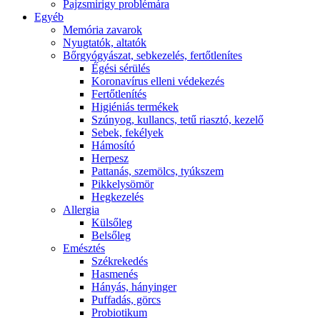
Pajzsmirigy problémára
Egyéb
Memória zavarok
Nyugtatók, altatók
Bőrgyógyászat, sebkezelés, fertőtlenítes
É́gési sérülés
Koronavírus elleni védekezés
Fertőtlenítés
Higiéniás termékek
Szúnyog, kullancs, tetű riasztó, kezelő
Sebek, fekélyek
Hámosító
Herpesz
Pattanás, szemölcs, tyúkszem
Pikkelysömör
Hegkezelés
Allergia
Külsőleg
Belsőleg
Emésztés
Székrekedés
Hasmenés
Hányás, hányinger
Puffadás, görcs
Probiotikum