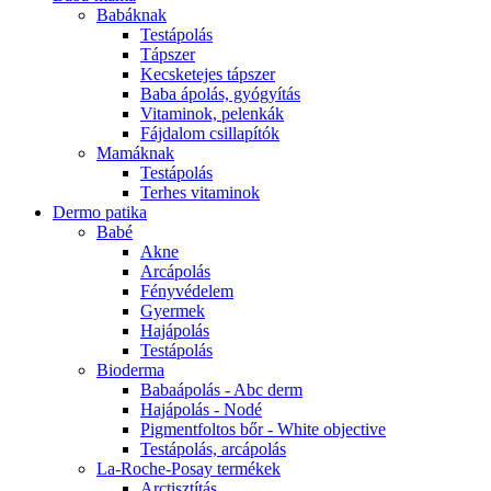
Babáknak
Testápolás
Tápszer
Kecsketejes tápszer
Baba ápolás, gyógyítás
Vitaminok, pelenkák
Fájdalom csillapítók
Mamáknak
Testápolás
Terhes vitaminok
Dermo patika
Babé
Akne
Arcápolás
Fényvédelem
Gyermek
Hajápolás
Testápolás
Bioderma
Babaápolás - Abc derm
Hajápolás - Nodé
Pigmentfoltos bőr - White objective
Testápolás, arcápolás
La-Roche-Posay termékek
Arctisztítás