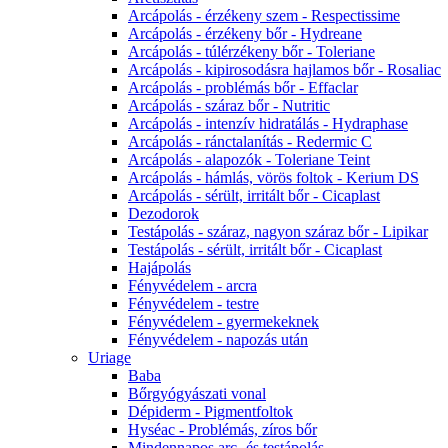
Arcápolás - érzékeny szem - Respectissime
Arcápolás - érzékeny bőr - Hydreane
Arcápolás - túlérzékeny bőr - Toleriane
Arcápolás - kipirosodásra hajlamos bőr - Rosaliac
Arcápolás - problémás bőr - Effaclar
Arcápolás - száraz bőr - Nutritic
Arcápolás - intenzív hidratálás - Hydraphase
Arcápolás - ránctalanítás - Redermic C
Arcápolás - alapozók - Toleriane Teint
Arcápolás - hámlás, vörös foltok - Kerium DS
Arcápolás - sérült, irritált bőr - Cicaplast
Dezodorok
Testápolás - száraz, nagyon száraz bőr - Lipikar
Testápolás - sérült, irritált bőr - Cicaplast
Hajápolás
Fényvédelem - arcra
Fényvédelem - testre
Fényvédelem - gyermekeknek
Fényvédelem - napozás után
Uriage
Baba
Bőrgyógyászati vonal
Dépiderm - Pigmentfoltok
Hyséac - Problémás, zíros bőr
Mindennapos arc- és testápolás