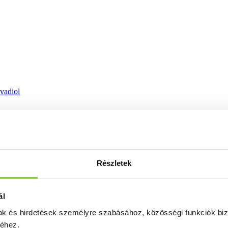
ovadiol
Részletek
ál
mak és hirdetések személyre szabásához, közösségi funkciók biz
séhez.