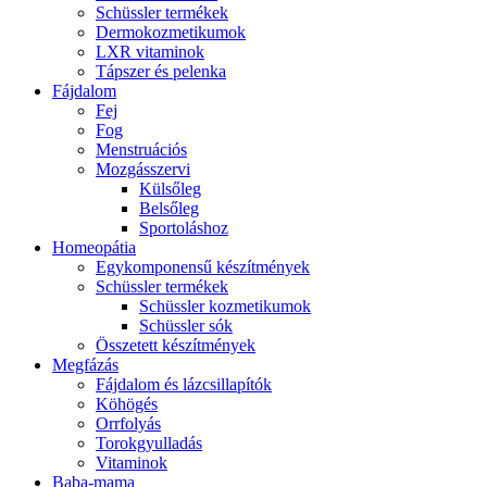
Schüssler termékek
Dermokozmetikumok
LXR vitaminok
Tápszer és pelenka
Fájdalom
Fej
Fog
Menstruációs
Mozgásszervi
Külsőleg
Belsőleg
Sportoláshoz
Homeopátia
Egykomponensű készítmények
Schüssler termékek
Schüssler kozmetikumok
Schüssler sók
Összetett készítmények
Megfázás
Fájdalom és lázcsillapítók
Köhögés
Orrfolyás
Torokgyulladás
Vitaminok
Baba-mama