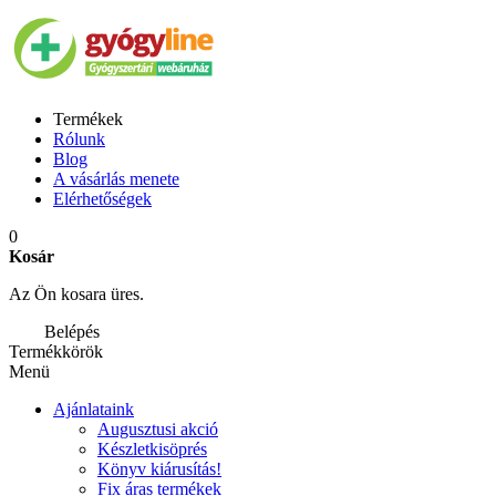
Termékek
Rólunk
Blog
A vásárlás menete
Elérhetőségek
0
Kosár
Az Ön kosara üres.
Belépés
Termékkörök
Menü
Ajánlataink
Augusztusi akció
Készletkisöprés
Könyv kiárusítás!
Fix áras termékek