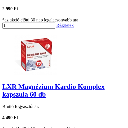
2 990 Ft
*az akció előtti 30 nap legalacsonyabb ára
Részletek
LXR Magnézium Kardio Komplex
kapszula 60 db
Bruttó fogyasztói ár:
4 490 Ft