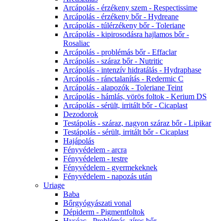
Arcápolás - érzékeny szem - Respectissime
Arcápolás - érzékeny bőr - Hydreane
Arcápolás - túlérzékeny bőr - Toleriane
Arcápolás - kipirosodásra hajlamos bőr -
Rosaliac
Arcápolás - problémás bőr - Effaclar
Arcápolás - száraz bőr - Nutritic
Arcápolás - intenzív hidratálás - Hydraphase
Arcápolás - ránctalanítás - Redermic C
Arcápolás - alapozók - Toleriane Teint
Arcápolás - hámlás, vörös foltok - Kerium DS
Arcápolás - sérült, irritált bőr - Cicaplast
Dezodorok
Testápolás - száraz, nagyon száraz bőr - Lipikar
Testápolás - sérült, irritált bőr - Cicaplast
Hajápolás
Fényvédelem - arcra
Fényvédelem - testre
Fényvédelem - gyermekeknek
Fényvédelem - napozás után
Uriage
Baba
Bőrgyógyászati vonal
Dépiderm - Pigmentfoltok
Hyséac - Problémás, zíros bőr