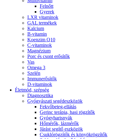
Multivitamin
Felnőtt
Gyerek
LXR vitaminok
GAL termékek
Kalcium
B-vitamin
Koenzim Q10
C-vitaminok
Magnézium
Porc és csont erősítők
Vas
Omega 3
Szelén
Immunerősítők
D-vitaminok
Életmód, szépség
Diagnosztika
Gyógyászati segédeszközök
Fekvőbeteg-ellátás
Gerinc terápia, hasi rögzítők
Gyógyharisnyák
Hőmérők, lázmérők
Járást segítő eszközök
Csuklórögzítők és könyökrögzítők