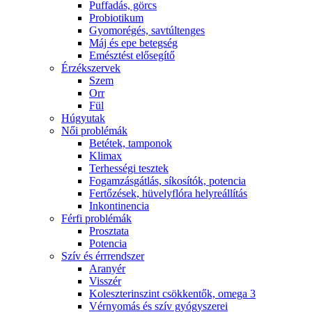
Puffadás, görcs
Probiotikum
Gyomorégés, savtúltenges
Máj és epe betegség
Emésztést elősegítő
Érzékszervek
Szem
Orr
Fül
Húgyutak
Női problémák
Betétek, tamponok
Klimax
Terhességi tesztek
Fogamzásgátlás, síkosítók, potencia
Fertőzések, hüvelyflóra helyreállítás
Inkontinencia
Férfi problémák
Prosztata
Potencia
Szív és érrrendszer
Aranyér
Visszér
Koleszterinszint csökkentők, omega 3
Vérnyomás és szív gyógyszerei