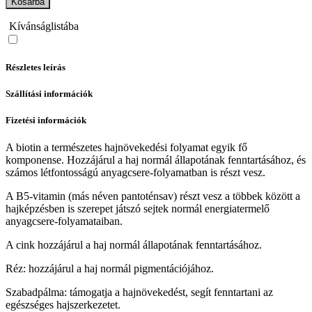
Kosárba
Kívánságlistába
Részletes leírás
Szállítási információk
Fizetési információk
A biotin a természetes hajnövekedési folyamat egyik fő
komponense. Hozzájárul a haj normál állapotának fenntartásához, és
számos létfontosságú anyagcsere-folyamatban is részt vesz.
A B5-vitamin (más néven pantoténsav) részt vesz a többek között a
hajképzésben is szerepet játszó sejtek normál energiatermelő
anyagcsere-folyamataiban.
A cink hozzájárul a haj normál állapotának fenntartásához.
Réz: hozzájárul a haj normál pigmentációjához.
Szabadpálma: támogatja a hajnövekedést, segít fenntartani az
egészséges hajszerkezetet.