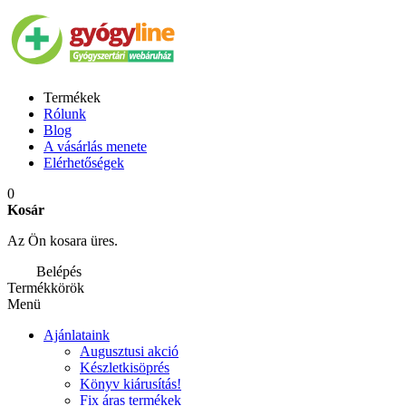
Termékek
Rólunk
Blog
A vásárlás menete
Elérhetőségek
0
Kosár
Az Ön kosara üres.
Belépés
Termékkörök
Menü
Ajánlataink
Augusztusi akció
Készletkisöprés
Könyv kiárusítás!
Fix áras termékek