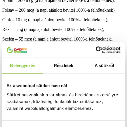
Biotin – 200 mcg (a napi ajánlott bevitel 400%-a felnőtteknek),
Folsav – 200 mcg (a napi ajánlott bevitel 100%-a felnőtteknek),
Cink – 10 mg (a napi ajánlott bevitel 100%-a felnőtteknek),
Réz – 1 mg (a napi ajánlott bevitel 100%-a felnőtteknek),
Szelén – 55 mcg (a napi ajánlott bevitel 100%-a felnőtteknek),
Szabalpálma-kivonat – 120 mg,
Nátrium-hialuronát – 40 mg,
Beleegyezés
Részletek
A sütikről
Koffein – 20 mg.
Adagolás:
Ez a weboldal sütiket használ
Naponta 2 x 1 kapszula, reggel és este, bő folyadékkal egészben
bevéve. Javasolt 3 hónapos kúrát tartani, hiszen idő kell ahhoz, hogy
Sütiket használunk a tartalmak és hirdetések személyre
a belső folyamatok kívülről is látványosak legyenek. A 3 hónapos
szabásához, közösségi funkciók biztosításához,
kúra 3 doboz 60 darabos Hairclinic Men kapszula mennyiségével
egyenértékű.
valamint weboldalforgalmunk elemzéséhez.
Fontos figyelmeztetések:
Ne szedje a készítményt, ha az összetevők bármelyikére érzékeny