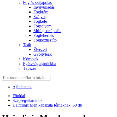
Fog és szájápolás
Í́nygyulladás
Fogkrém
Szájvíz
Fogkefe
Fogselyem
Műfogsor ápolás
Fogfehérítés
Fogköztisztító
Teák
É́lvezeti
Gyógyteák
Könyvek
Egészség ajándékba
Tápszer
Ajánlataink
Főoldal
Szépségvitaminok
Hairclinic Men kapszula férfiaknak, 60 db