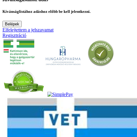
Kívánságlistához adáshoz előbb be kell jelentkezni.
Belépek
Elfelejtettem a jelszavamat
Regisztráció