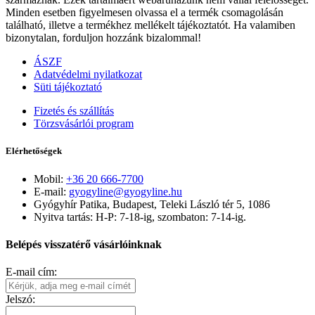
Minden esetben figyelmesen olvassa el a termék csomagolásán
található, illetve a termékhez mellékelt tájékoztatót. Ha valamiben
bizonytalan, forduljon hozzánk bizalommal!
ÁSZF
Adatvédelmi nyilatkozat
Süti tájékoztató
Fizetés és szállítás
Törzsvásárlói program
Elérhetőségek
Mobil:
+36 20 666-7700
E-mail:
gyogyline@gyogyline.hu
Gyógyhír Patika, Budapest, Teleki László tér 5, 1086
Nyitva tartás: H-P: 7-18-ig, szombaton: 7-14-ig.
Belépés visszatérő vásárlóinknak
E-mail cím:
Jelszó: