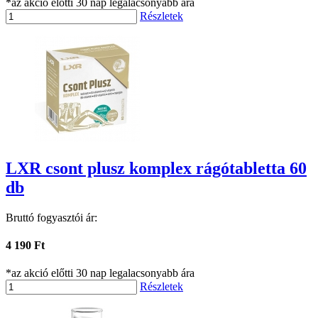
*az akció előtti 30 nap legalacsonyabb ára
Részletek
LXR csont plusz komplex rágótabletta 60
db
Bruttó fogyasztói ár:
4 190 Ft
*az akció előtti 30 nap legalacsonyabb ára
Részletek