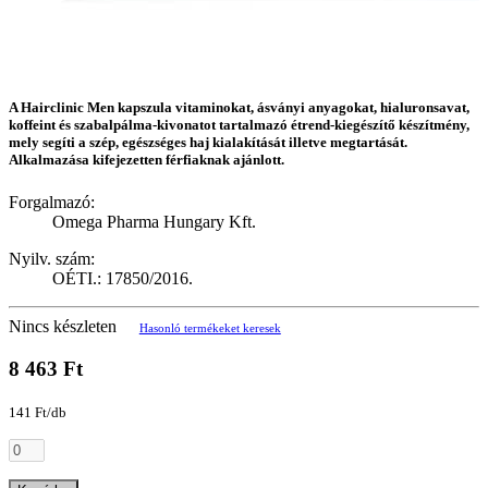
A Hairclinic Men kapszula vitaminokat, ásványi anyagokat, hialuronsavat,
koffeint és szabalpálma-kivonatot tartalmazó étrend-kiegészítő készítmény,
mely segíti a szép, egészséges haj kialakítását illetve megtartását.
Alkalmazása kifejezetten férfiaknak ajánlott.
Forgalmazó:
Omega Pharma Hungary Kft.
Nyilv. szám:
OÉTI.: 17850/2016.
Nincs készleten
Hasonló termékeket keresek
8 463 Ft
141 Ft/db