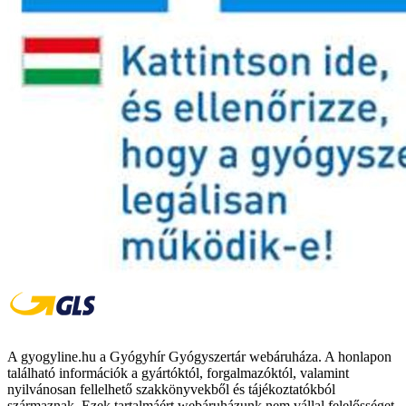
A gyogyline.hu a Gyógyhír Gyógyszertár webáruháza. A honlapon
található információk a gyártóktól, forgalmazóktól, valamint
nyilvánosan fellelhető szakkönyvekből és tájékoztatókból
származnak. Ezek tartalmáért webáruházunk nem vállal felelősséget.