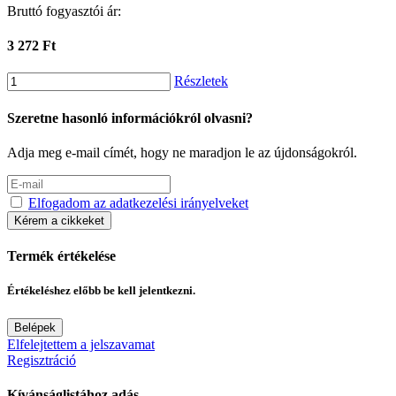
Bruttó fogyasztói ár:
3 272 Ft
Részletek
Szeretne hasonló információkról olvasni?
Adja meg e-mail címét, hogy ne maradjon le az újdonságokról.
Elfogadom az adatkezelési irányelveket
Kérem a cikkeket
Termék értékelése
Értékeléshez előbb be kell jelentkezni.
Belépek
Elfelejtettem a jelszavamat
Regisztráció
Kívánságlistához adás