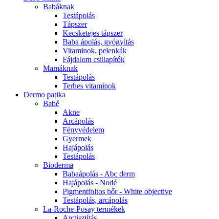
Babáknak
Testápolás
Tápszer
Kecsketejes tápszer
Baba ápolás, gyógyítás
Vitaminok, pelenkák
Fájdalom csillapítók
Mamáknak
Testápolás
Terhes vitaminok
Dermo patika
Babé
Akne
Arcápolás
Fényvédelem
Gyermek
Hajápolás
Testápolás
Bioderma
Babaápolás - Abc derm
Hajápolás - Nodé
Pigmentfoltos bőr - White objective
Testápolás, arcápolás
La-Roche-Posay termékek
Arctisztítás