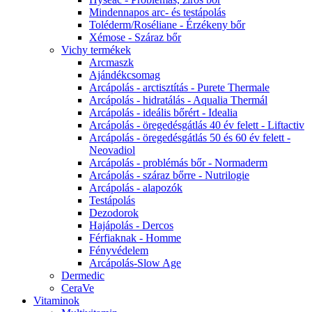
Mindennapos arc- és testápolás
Toléderm/Roséliane - Érzékeny bőr
Xémose - Száraz bőr
Vichy termékek
Arcmaszk
Ajándékcsomag
Arcápolás - arctisztítás - Purete Thermale
Arcápolás - hidratálás - Aqualia Thermál
Arcápolás - ideális bőrért - Idealia
Arcápolás - öregedésgátlás 40 év felett - Liftactiv
Arcápolás - öregedésgátlás 50 és 60 év felett -
Neovadiol
Arcápolás - problémás bőr - Normaderm
Arcápolás - száraz bőrre - Nutrilogie
Arcápolás - alapozók
Testápolás
Dezodorok
Hajápolás - Dercos
Férfiaknak - Homme
Fényvédelem
Arcápolás-Slow Age
Dermedic
CeraVe
Vitaminok