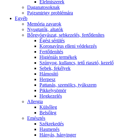
É́lelmiszerek
Daganatosoknak
Pajzsmirigy problémára
Egyéb
Memória zavarok
Nyugtatók, altatók
Bőrgyógyászat, sebkezelés, fertőtlenítes
É́gési sérülés
Koronavírus elleni védekezés
Fertőtlenítés
Higiéniás termékek
Szúnyog, kullancs, tetű riasztó, kezelő
Sebek, fekélyek
Hámosító
Herpesz
Pattanás, szemölcs, tyúkszem
Pikkelysömör
Hegkezelés
Allergia
Külsőleg
Belsőleg
Emésztés
Székrekedés
Hasmenés
Hányás, hányinger