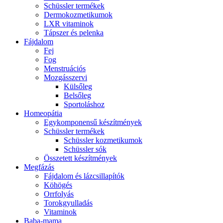
Schüssler termékek
Dermokozmetikumok
LXR vitaminok
Tápszer és pelenka
Fájdalom
Fej
Fog
Menstruációs
Mozgásszervi
Külsőleg
Belsőleg
Sportoláshoz
Homeopátia
Egykomponensű készítmények
Schüssler termékek
Schüssler kozmetikumok
Schüssler sók
Összetett készítmények
Megfázás
Fájdalom és lázcsillapítók
Köhögés
Orrfolyás
Torokgyulladás
Vitaminok
Baba-mama