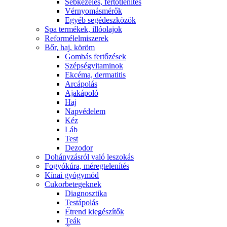
Sebkezelés, fertőtlenítés
Vérnyomásmérők
Egyéb segédeszközök
Spa termékek, illóolajok
Reformélelmiszerek
Bőr, haj, köröm
Gombás fertőzések
Szépségvitaminok
Ekcéma, dermatitis
Arcápolás
Ajakápoló
Haj
Napvédelem
Kéz
Láb
Test
Dezodor
Dohányzásról való leszokás
Fogyókúra, méregtelenítés
Kínai gyógymód
Cukorbetegeknek
Diagnosztika
Testápolás
É́trend kiegészítők
Teák