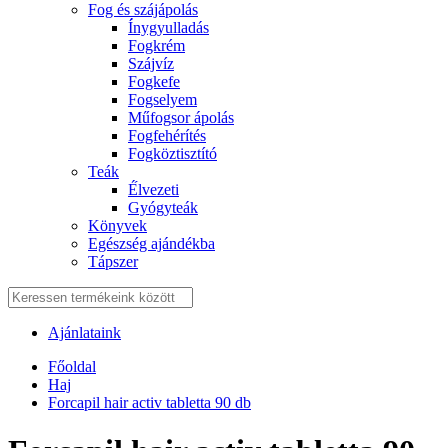
Fog és szájápolás
Í́nygyulladás
Fogkrém
Szájvíz
Fogkefe
Fogselyem
Műfogsor ápolás
Fogfehérítés
Fogköztisztító
Teák
É́lvezeti
Gyógyteák
Könyvek
Egészség ajándékba
Tápszer
Ajánlataink
Főoldal
Haj
Forcapil hair activ tabletta 90 db