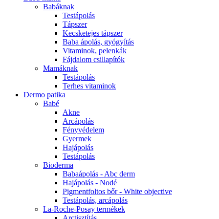
Babáknak
Testápolás
Tápszer
Kecsketejes tápszer
Baba ápolás, gyógyítás
Vitaminok, pelenkák
Fájdalom csillapítók
Mamáknak
Testápolás
Terhes vitaminok
Dermo patika
Babé
Akne
Arcápolás
Fényvédelem
Gyermek
Hajápolás
Testápolás
Bioderma
Babaápolás - Abc derm
Hajápolás - Nodé
Pigmentfoltos bőr - White objective
Testápolás, arcápolás
La-Roche-Posay termékek
Arctisztítás