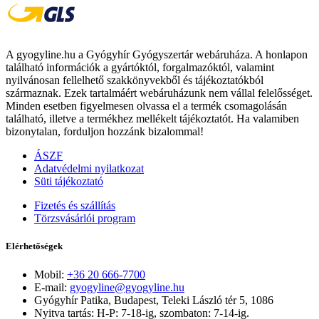
A gyogyline.hu a Gyógyhír Gyógyszertár webáruháza. A honlapon
található információk a gyártóktól, forgalmazóktól, valamint
nyilvánosan fellelhető szakkönyvekből és tájékoztatókból
származnak. Ezek tartalmáért webáruházunk nem vállal felelősséget.
Minden esetben figyelmesen olvassa el a termék csomagolásán
található, illetve a termékhez mellékelt tájékoztatót. Ha valamiben
bizonytalan, forduljon hozzánk bizalommal!
ÁSZF
Adatvédelmi nyilatkozat
Süti tájékoztató
Fizetés és szállítás
Törzsvásárlói program
Elérhetőségek
Mobil:
+36 20 666-7700
E-mail:
gyogyline@gyogyline.hu
Gyógyhír Patika, Budapest, Teleki László tér 5, 1086
Nyitva tartás: H-P: 7-18-ig, szombaton: 7-14-ig.