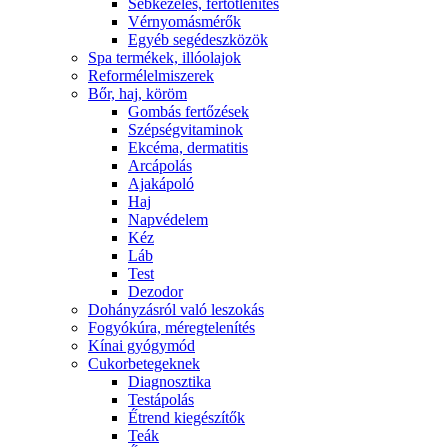
Sebkezelés, fertőtlenítés
Vérnyomásmérők
Egyéb segédeszközök
Spa termékek, illóolajok
Reformélelmiszerek
Bőr, haj, köröm
Gombás fertőzések
Szépségvitaminok
Ekcéma, dermatitis
Arcápolás
Ajakápoló
Haj
Napvédelem
Kéz
Láb
Test
Dezodor
Dohányzásról való leszokás
Fogyókúra, méregtelenítés
Kínai gyógymód
Cukorbetegeknek
Diagnosztika
Testápolás
É́trend kiegészítők
Teák