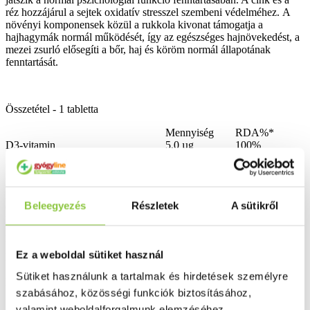
réz hozzájárul a sejtek oxidatív stresszel szembeni védelméhez. A
növényi komponensek közül a rukkola kivonat támogatja a
hajhagymák normál működését, így az egészséges hajnövekedést, a
mezei zsurló elősegíti a bőr, haj és köröm normál állapotának
fenntartását.
Összetétel - 1 tabletta
Mennyiség
RDA%*
D3-vitamin
5,0 µg
100%
B5-vitamin (pantoténsav)
6 mg
100%
B6-vitamin
5,4 mg
386%
Folsav
200 µg
100%
Biotin
450 µg
900%
Beleegyezés
Részletek
A sütikről
Cink
10 mg
100%
Réz
1000 µg
100 %
L- cisztin
400 mg
L- metionin
100 mg
Ez a weboldal sütiket használ
L- arginIn
6 mg
Mezei zsúrló hajtás por
45 mg
Sütiket használunk a tartalmak és hirdetések személyre
Rukkola hajtás kivonat
100 mg
szabásához, közösségi funkciók biztosításához,
* Az ajánlott napi bevitel %-a
valamint weboldalforgalmunk elemzéséhez.