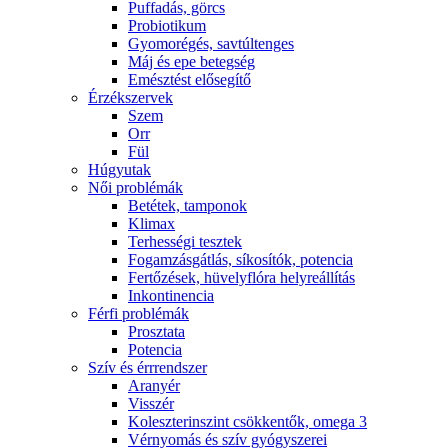
Puffadás, görcs
Probiotikum
Gyomorégés, savtúltenges
Máj és epe betegség
Emésztést elősegítő
Érzékszervek
Szem
Orr
Fül
Húgyutak
Női problémák
Betétek, tamponok
Klimax
Terhességi tesztek
Fogamzásgátlás, síkosítók, potencia
Fertőzések, hüvelyflóra helyreállítás
Inkontinencia
Férfi problémák
Prosztata
Potencia
Szív és érrrendszer
Aranyér
Visszér
Koleszterinszint csökkentők, omega 3
Vérnyomás és szív gyógyszerei