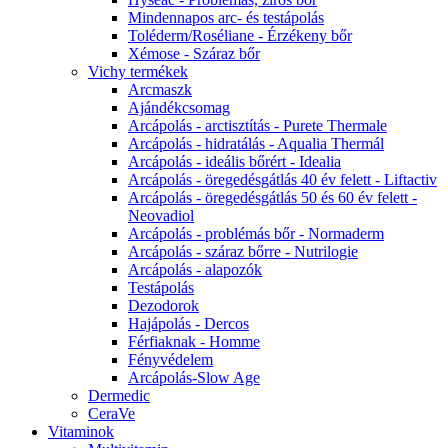
Mindennapos arc- és testápolás
Toléderm/Roséliane - Érzékeny bőr
Xémose - Száraz bőr
Vichy termékek
Arcmaszk
Ajándékcsomag
Arcápolás - arctisztítás - Purete Thermale
Arcápolás - hidratálás - Aqualia Thermál
Arcápolás - ideális bőrért - Idealia
Arcápolás - öregedésgátlás 40 év felett - Liftactiv
Arcápolás - öregedésgátlás 50 és 60 év felett -
Neovadiol
Arcápolás - problémás bőr - Normaderm
Arcápolás - száraz bőrre - Nutrilogie
Arcápolás - alapozók
Testápolás
Dezodorok
Hajápolás - Dercos
Férfiaknak - Homme
Fényvédelem
Arcápolás-Slow Age
Dermedic
CeraVe
Vitaminok