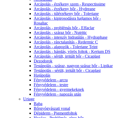
Arcápolás - érzékeny szem - Respectissime
Arcápolás - érzékeny bőr - Hydreane
Arcápolás - túlérzékeny bőr - Toleriane
Arcápolás - kipirosodásra hajlamos bőr -
Rosaliac
Arcápolás - problémás bőr - Effaclar
Arcápolás - száraz bőr - Nutritic
Arcápolás - intenzív hidratálás - Hydraphase
Arcápolás - ránctalanítás - Redermic C
Arcápolás - alapozók - Toleriane Teint
Arcápolás - hámlás, vörös foltok - Kerium DS
Arcápolás - sérült, irritált bőr - Cicaplast
Dezodorok
Testápolás - száraz, nagyon száraz bőr - Lipikar
Testápolás - sérült, irritált bőr - Cicaplast
Hajápolás
Fényvédelem - arcra
Fényvédelem - testre
Fényvédelem - gyermekeknek
Fényvédelem - napozás után
Uriage
Baba
Bőrgyógyászati vonal
Dépiderm - Pigmentfoltok
Hyséac - Problémás, zíros bőr