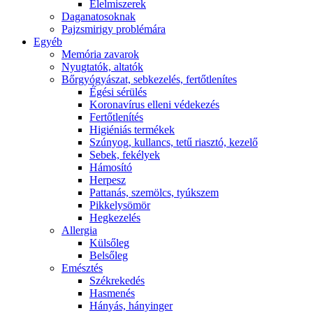
É́lelmiszerek
Daganatosoknak
Pajzsmirigy problémára
Egyéb
Memória zavarok
Nyugtatók, altatók
Bőrgyógyászat, sebkezelés, fertőtlenítes
É́gési sérülés
Koronavírus elleni védekezés
Fertőtlenítés
Higiéniás termékek
Szúnyog, kullancs, tetű riasztó, kezelő
Sebek, fekélyek
Hámosító
Herpesz
Pattanás, szemölcs, tyúkszem
Pikkelysömör
Hegkezelés
Allergia
Külsőleg
Belsőleg
Emésztés
Székrekedés
Hasmenés
Hányás, hányinger