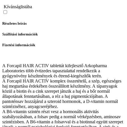
Kívánságlistába
Részletes leírás
Szállítási információk
Fizetési információk
A Forcapil HAIR ACTIV tablettát kifejlesztő Arkopharma
Laboratories több évtizedes tapasztalattal rendelkezik a
gyógynövény készítmények és étrend-kiegészítők terén.
A Forcapil HAIR ACTIV komplex összetételű, a szép, egészséges
haj megtartása érdekében összeállított készítmény. A tápanyagok
közül a biotin és a cink szerepet játszik a haj és a bőr normál
állapotának fenntartásában, a réz a haj pigmentációjában. A
pantoténsav hozzájárul a szteroid hormonok, a D-vitamin normál
szintéziséhez, anyagcseréjéhez.
A B6-vitamin szintén részt vesz a hormonális aktivitás
szabályozásában, a folsav pedig a normál vérképzésben, aminosav
szintézisben. A B6-vitamin a folsavval és a biotinnal együtt szerepet
játszik a normál pszichológiai funkció fenntartásában. A cink és a