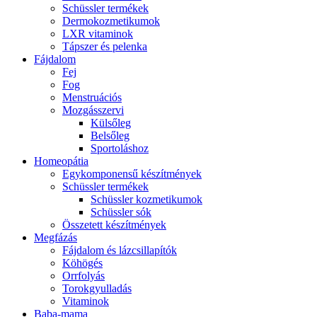
Schüssler termékek
Dermokozmetikumok
LXR vitaminok
Tápszer és pelenka
Fájdalom
Fej
Fog
Menstruációs
Mozgásszervi
Külsőleg
Belsőleg
Sportoláshoz
Homeopátia
Egykomponensű készítmények
Schüssler termékek
Schüssler kozmetikumok
Schüssler sók
Összetett készítmények
Megfázás
Fájdalom és lázcsillapítók
Köhögés
Orrfolyás
Torokgyulladás
Vitaminok
Baba-mama