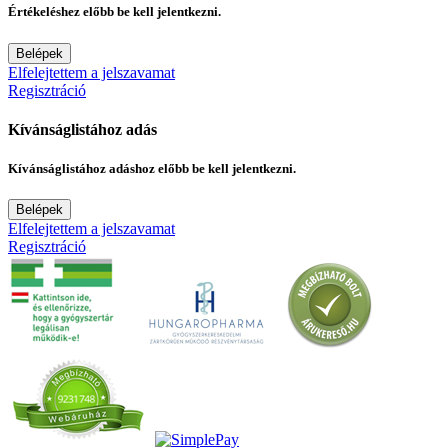
Értékeléshez előbb be kell jelentkezni.
Belépek
Elfelejtettem a jelszavamat
Regisztráció
Kívánságlistához adás
Kívánságlistához adáshoz előbb be kell jelentkezni.
Belépek
Elfelejtettem a jelszavamat
Regisztráció