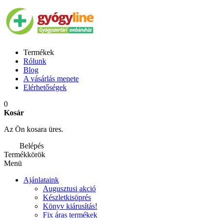
Termékek
Rólunk
Blog
A vásárlás menete
Elérhetőségek
0
Kosár
Az Ön kosara üres.
Belépés
Termékkörök
Menü
Ajánlataink
Augusztusi akció
Készletkisöprés
Könyv kiárusítás!
Fix áras termékek