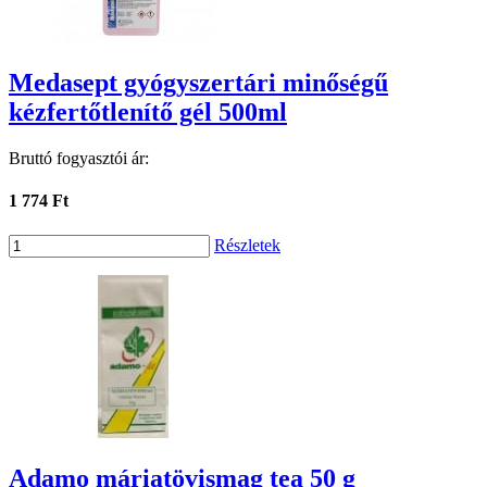
Medasept gyógyszertári minőségű
kézfertőtlenítő gél 500ml
Bruttó fogyasztói ár:
1 774 Ft
Részletek
Adamo máriatövismag tea 50 g