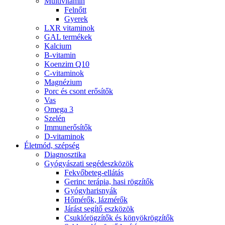
Multivitamin
Felnőtt
Gyerek
LXR vitaminok
GAL termékek
Kalcium
B-vitamin
Koenzim Q10
C-vitaminok
Magnézium
Porc és csont erősítők
Vas
Omega 3
Szelén
Immunerősítők
D-vitaminok
Életmód, szépség
Diagnosztika
Gyógyászati segédeszközök
Fekvőbeteg-ellátás
Gerinc terápia, hasi rögzítők
Gyógyharisnyák
Hőmérők, lázmérők
Járást segítő eszközök
Csuklórögzítők és könyökrögzítők