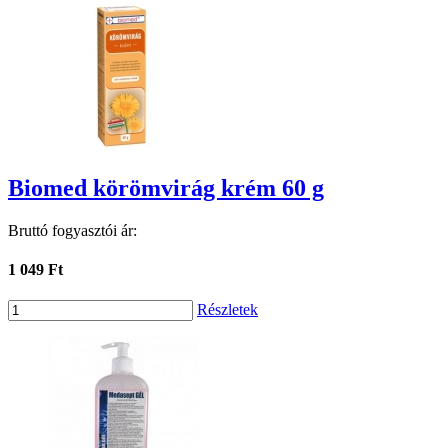
Biomed körömvirág krém 60 g
Bruttó fogyasztói ár:
1 049 Ft
Részletek