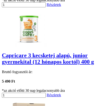
*az akció előtti 30 nap legalacsonyabb ára
Részletek
Capricare 3 kecsketej alapú, junior
gyermekital (12 hónapos kortól) 400 g
Bruttó fogyasztói ár:
5 490 Ft
*az akció előtti 30 nap legalacsonyabb ára
Részletek