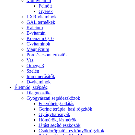
Multivitamin
Felnőtt
Gyerek
LXR vitaminok
GAL termékek
Kalcium
B-vitamin
Koenzim Q10
C-vitaminok
Magnézium
Porc és csont erősítők
Vas
Omega 3
Szelén
Immunerősítők
D-vitaminok
Életmód, szépség
Diagnosztika
Gyógyászati segédeszközök
Fekvőbeteg-ellátás
Gerinc terápia, hasi rögzítők
Gyógyharisnyák
Hőmérők, lázmérők
Járást segítő eszközök
Csuklórögzítők és könyökrögzítők