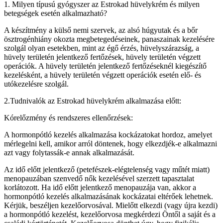
1. Milyen típusú gyógyszer az Estrokad hüvelykrém és milyen
betegségek esetén alkalmazható?
A készítmény a külső nemi szervek, az alsó húgyutak és a bőr
ösztrogénhiány okozta megbetegedéseinek, panaszainak kezelésére
szolgál olyan esetekben, mint az égő érzés, hüvelyszárazság, a
hüvely területén jelentkező fertőzések, hüvely területén végzett
operációk. A hüvely területén jelentkező fertőzéseknél kiegészítő
kezelésként, a hüvely területén végzett operációk esetén elő- és
utókezelésre szolgál.
2.Tudnivalók az Estrokad hüvelykrém alkalmazása előtt:
Kórelőzmény és rendszeres ellenőrzések:
A hormonpótló kezelés alkalmazása kockázatokat hordoz, amelyet
mérlegelni kell, amikor arról döntenek, hogy elkezdjék-e alkalmazni
azt vagy folytassák-e annak alkalmazását.
Az idő előtt jelentkező (petefészek-elégtelenség vagy műtét miatt)
menopauzában szenvedő nők kezelésével szerzett tapasztalat
korlátozott. Ha idő előtt jelentkező menopauzája van, akkor a
hormonpótló kezelés alkalmazásának kockázatai eltérőek lehetnek.
Kérjük, beszéljen kezelőorvosával. Mielőtt elkezdi (vagy újra kezdi)
a hormonpótló kezelést, kezelőorvosa megkérdezi Öntől a saját és a