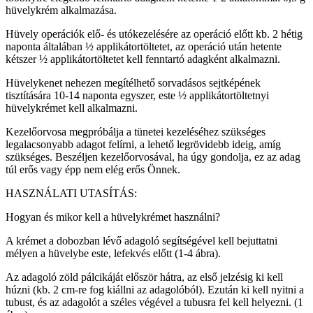
hüvelykrém alkalmazása.
Hüvely operációk elő- és utókezelésére az operáció előtt kb. 2 hétig
naponta általában ½ applikátortöltetet, az operáció után hetente
kétszer ½ applikátortöltetet kell fenntartó adagként alkalmazni.
Hüvelykenet nehezen megítélhető sorvadásos sejtképének
tisztítására 10-14 naponta egyszer, este ½ applikátortöltetnyi
hüvelykrémet kell alkalmazni.
Kezelőorvosa megpróbálja a tünetei kezeléséhez szükséges
legalacsonyabb adagot felírni, a lehető legrövidebb ideig, amíg
szükséges. Beszéljen kezelőorvosával, ha úgy gondolja, ez az adag
túl erős vagy épp nem elég erős Önnek.
HASZNÁLATI UTASÍTÁS:
Hogyan és mikor kell a hüvelykrémet használni?
A krémet a dobozban lévő adagoló segítségével kell bejuttatni
mélyen a hüvelybe este, lefekvés előtt (1-4 ábra).
Az adagoló zöld pálcikáját először hátra, az első jelzésig ki kell
húzni (kb. 2 cm-re fog kiállni az adagolóból). Ezután ki kell nyitni a
tubust, és az adagolót a széles végével a tubusra fel kell helyezni. (1