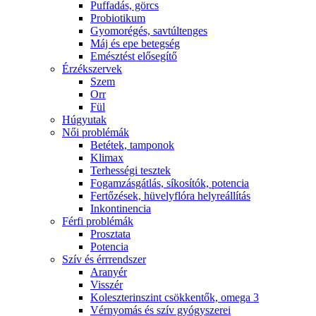
Puffadás, görcs
Probiotikum
Gyomorégés, savtúltenges
Máj és epe betegség
Emésztést elősegítő
Érzékszervek
Szem
Orr
Fül
Húgyutak
Női problémák
Betétek, tamponok
Klimax
Terhességi tesztek
Fogamzásgátlás, síkosítók, potencia
Fertőzések, hüvelyflóra helyreállítás
Inkontinencia
Férfi problémák
Prosztata
Potencia
Szív és érrrendszer
Aranyér
Visszér
Koleszterinszint csökkentők, omega 3
Vérnyomás és szív gyógyszerei