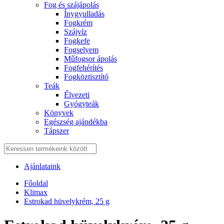
Fog és szájápolás
Í́nygyulladás
Fogkrém
Szájvíz
Fogkefe
Fogselyem
Műfogsor ápolás
Fogfehérítés
Fogköztisztító
Teák
É́lvezeti
Gyógyteák
Könyvek
Egészség ajándékba
Tápszer
Ajánlataink
Főoldal
Klimax
Estrokad hüvelykrém, 25 g