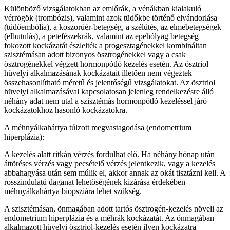
Különböző vizsgálatokban az emlőrák, a vénákban kialakuló
vérrögök (trombózis), valamint azok tüdőkbe történő elvándorlása
(tüdőembólia), a koszorúér-betegség, a szélütés, az elmebetegségek
(elbutulás), a petefészekrák, valamint az epehólyag betegség
fokozott kockázatát észlelték a progesztagénekkel kombináltan
szisztémásan adott bizonyos ösztrogénekkel vagy a csak
ösztrogénekkel végzett hormonpótló kezelés esetén. Az ösztriol
hüvelyi alkalmazásának kockázatait illetően nem végeztek
összehasonlítható méretű és jelentőségű vizsgálatokat. Az ösztriol
hüvelyi alkalmazásával kapcsolatosan jelenleg rendelkezésre álló
néhány adat nem utal a szisztémás hormonpótló kezeléssel járó
kockázatokhoz hasonló kockázatokra.
A méhnyálkahártya túlzott megvastagodása (endometrium
hiperplázia):
A kezelés alatt ritkán vérzés fordulhat elő. Ha néhány hónap után
áttöréses vérzés vagy pecsételő vérzés jelentkezik, vagy a kezelés
abbahagyása után sem múlik el, akkor annak az okát tisztázni kell. A
rosszindulatú daganat lehetőségének kizárása érdekében
méhnyálkahártya biopsziára lehet szükség.
A szisztémásan, önmagában adott tartós ösztrogén-kezelés növeli az
endometrium hiperplázia és a méhrák kockázatát. Az önmagában
alkalmazott hüvelyi ösztriol-kezelés esetén ilyen kockázatra