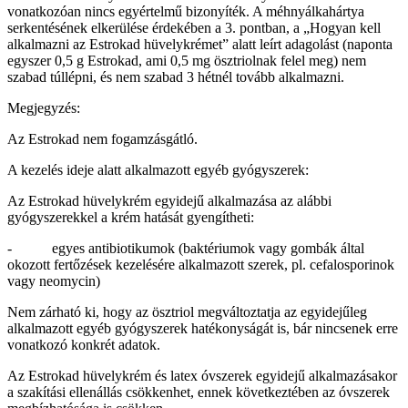
vonatkozóan nincs egyértelmű bizonyíték. A méhnyálkahártya
serkentésének elkerülése érdekében a 3. pontban, a „Hogyan kell
alkalmazni az Estrokad hüvelykrémet” alatt leírt adagolást (naponta
egyszer 0,5 g Estrokad, ami 0,5 mg ösztriolnak felel meg) nem
szabad túllépni, és nem szabad 3 hétnél tovább alkalmazni.
Megjegyzés:
Az Estrokad nem fogamzásgátló.
A kezelés ideje alatt alkalmazott egyéb gyógyszerek:
Az Estrokad hüvelykrém egyidejű alkalmazása az alábbi
gyógyszerekkel a krém hatását gyengítheti:
- egyes antibiotikumok (baktériumok vagy gombák által
okozott fertőzések kezelésére alkalmazott szerek, pl. cefalosporinok
vagy neomycin)
Nem zárható ki, hogy az ösztriol megváltoztatja az egyidejűleg
alkalmazott egyéb gyógyszerek hatékonyságát is, bár nincsenek erre
vonatkozó konkrét adatok.
Az Estrokad hüvelykrém és latex óvszerek egyidejű alkalmazásakor
a szakítási ellenállás csökkenhet, ennek következtében az óvszerek