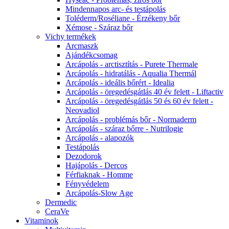
Mindennapos arc- és testápolás
Toléderm/Roséliane - Érzékeny bőr
Xémose - Száraz bőr
Vichy termékek
Arcmaszk
Ajándékcsomag
Arcápolás - arctisztítás - Purete Thermale
Arcápolás - hidratálás - Aqualia Thermál
Arcápolás - ideális bőrért - Idealia
Arcápolás - öregedésgátlás 40 év felett - Liftactiv
Arcápolás - öregedésgátlás 50 és 60 év felett -
Neovadiol
Arcápolás - problémás bőr - Normaderm
Arcápolás - száraz bőrre - Nutrilogie
Arcápolás - alapozók
Testápolás
Dezodorok
Hajápolás - Dercos
Férfiaknak - Homme
Fényvédelem
Arcápolás-Slow Age
Dermedic
CeraVe
Vitaminok