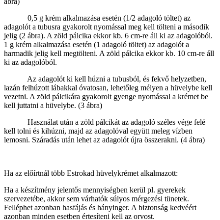
ábra)
0,5 g krém alkalmazása esetén (1/2 adagoló töltet) az
adagolót a tubusra gyakorolt nyomással meg kell tölteni a második
jelig (2 ábra). A zöld pálcika ekkor kb. 6 cm-re áll ki az adagolóból.
1 g krém alkalmazása esetén (1 adagoló töltet) az adagolót a
harmadik jelig kell megtölteni. A zöld pálcika ekkor kb. 10 cm-re áll
ki az adagolóból.
Az adagolót ki kell húzni a tubusból, és fekvő helyzetben,
lazán felhúzott lábakkal óvatosan, lehetőleg mélyen a hüvelybe kell
vezetni. A zöld pálcikára gyakorolt gyenge nyomással a krémet be
kell juttatni a hüvelybe. (3 ábra)
Használat után a zöld pálcikát az adagoló széles vége felé
kell tolni és kihúzni, majd az adagolóval együtt meleg vízben
lemosni. Száradás után lehet az adagolót újra összerakni. (4 ábra)
Ha az előírtnál több Estrokad hüvelykrémet alkalmazott:
Ha a készítmény jelentős mennyiségben kerül pl. gyerekek
szervezetébe, akkor sem várhatók súlyos mérgezési tünetek.
Felléphet azonban hasfájás és hányinger. A biztonság kedvéért
azonban minden esetben értesíteni kell az orvost.