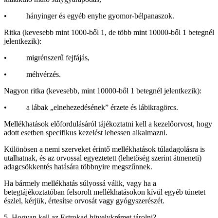
• hányinger és egyéb enyhe gyomor-bélpanaszok.
Ritka (kevesebb mint 1000-ből 1, de több mint 10000-ből 1 betegnél
jelentkezik):
• migrénszerű fejfájás,
• méhvérzés.
Nagyon ritka (kevesebb, mint 10000-ből 1 betegnél jelentkezik):
• a lábak „elnehezedésének” érzete és lábikragörcs.
Mellékhatások előfordulásáról tájékoztatni kell a kezelőorvost, hogy
adott esetben specifikus kezelést lehessen alkalmazni.
Különösen a nemi szerveket érintő mellékhatások túladagolásra is
utalhatnak, és az orvossal egyeztetett (lehetőség szerint átmeneti)
adagcsökkentés hatására többnyire megszűnnek.
Ha bármely mellékhatás súlyossá válik, vagy ha a
betegtájékoztatóban felsorolt mellékhatásokon kívül egyéb tünetet
észlel, kérjük, értesítse orvosát vagy gyógyszerészét.
5. Hogyan kell az Estrokad hüvelykrémet tárolni?