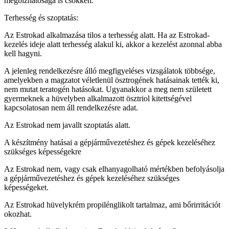
megbízhatósága is csökken.
Terhesség és szoptatás:
Az Estrokad alkalmazása tilos a terhesség alatt. Ha az Estrokad-
kezelés ideje alatt terhesség alakul ki, akkor a kezelést azonnal abba
kell hagyni.
A jelenleg rendelkezésre álló megfigyeléses vizsgálatok többsége,
amelyekben a magzatot véletlenül ösztrogének hatásainak tették ki,
nem mutat teratogén hatásokat. Ugyanakkor a meg nem született
gyermeknek a hüvelyben alkalmazott ösztriol kitettségével
kapcsolatosan nem áll rendelkezésre adat.
Az Estrokad nem javallt szoptatás alatt.
A készítmény hatásai a gépjárművezetéshez és gépek kezeléséhez
szükséges képességekre
Az Estrokad nem, vagy csak elhanyagolható mértékben befolyásolja
a gépjárművezetéshez és gépek kezeléséhez szükséges
képességeket.
Az Estrokad hüvelykrém propilénglikolt tartalmaz, ami bőrirritációt
okozhat.