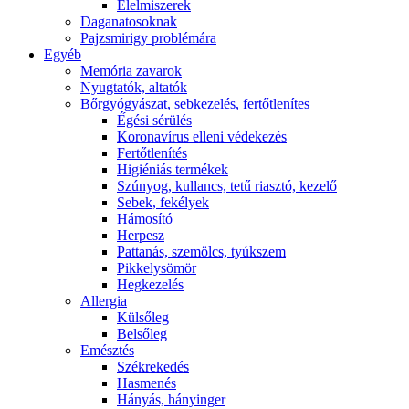
É́lelmiszerek
Daganatosoknak
Pajzsmirigy problémára
Egyéb
Memória zavarok
Nyugtatók, altatók
Bőrgyógyászat, sebkezelés, fertőtlenítes
É́gési sérülés
Koronavírus elleni védekezés
Fertőtlenítés
Higiéniás termékek
Szúnyog, kullancs, tetű riasztó, kezelő
Sebek, fekélyek
Hámosító
Herpesz
Pattanás, szemölcs, tyúkszem
Pikkelysömör
Hegkezelés
Allergia
Külsőleg
Belsőleg
Emésztés
Székrekedés
Hasmenés
Hányás, hányinger