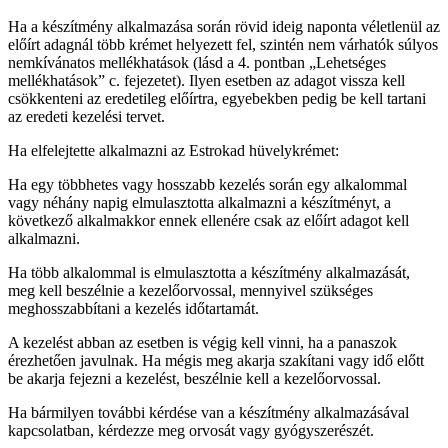
Ha a készítmény alkalmazása során rövid ideig naponta véletlenül az
előírt adagnál több krémet helyezett fel, szintén nem várhatók súlyos
nemkívánatos mellékhatások (lásd a 4. pontban „Lehetséges
mellékhatások” c. fejezetet). Ilyen esetben az adagot vissza kell
csökkenteni az eredetileg előírtra, egyebekben pedig be kell tartani
az eredeti kezelési tervet.
Ha elfelejtette alkalmazni az Estrokad hüvelykrémet:
Ha egy többhetes vagy hosszabb kezelés során egy alkalommal
vagy néhány napig elmulasztotta alkalmazni a készítményt, a
következő alkalmakkor ennek ellenére csak az előírt adagot kell
alkalmazni.
Ha több alkalommal is elmulasztotta a készítmény alkalmazását,
meg kell beszélnie a kezelőorvossal, mennyivel szükséges
meghosszabbítani a kezelés időtartamát.
A kezelést abban az esetben is végig kell vinni, ha a panaszok
érezhetően javulnak. Ha mégis meg akarja szakítani vagy idő előtt
be akarja fejezni a kezelést, beszélnie kell a kezelőorvossal.
Ha bármilyen további kérdése van a készítmény alkalmazásával
kapcsolatban, kérdezze meg orvosát vagy gyógyszerészét.