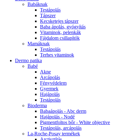
Babáknak
Testápolás
Tápszer
Kecsketejes tápszer
Baba ápolás, gyógyítás
Vitaminok, pelenkák
Fájdalom csillapítók
Mamáknak
Testápolás
Terhes vitaminok
Dermo patika
Babé
Akne
Arcápolás
Fényvédelem
Gyermek
Hajápolás
Testápolás
Bioderma
Babaápolás - Abc derm
Hajápolás - Nodé
Pigmentfoltos bőr - White objective
Testápolás, arcápolás
La-Roche-Posay termékek
Arctisztítás