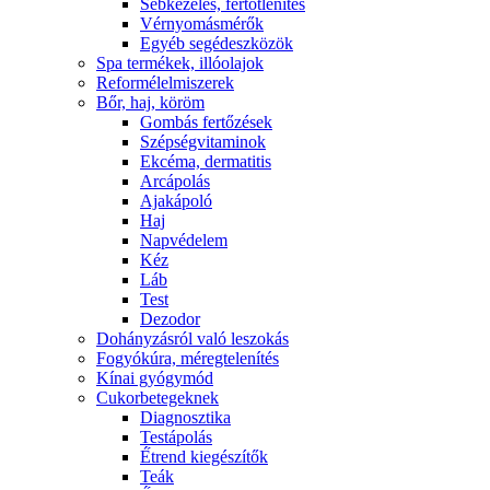
Sebkezelés, fertőtlenítés
Vérnyomásmérők
Egyéb segédeszközök
Spa termékek, illóolajok
Reformélelmiszerek
Bőr, haj, köröm
Gombás fertőzések
Szépségvitaminok
Ekcéma, dermatitis
Arcápolás
Ajakápoló
Haj
Napvédelem
Kéz
Láb
Test
Dezodor
Dohányzásról való leszokás
Fogyókúra, méregtelenítés
Kínai gyógymód
Cukorbetegeknek
Diagnosztika
Testápolás
É́trend kiegészítők
Teák