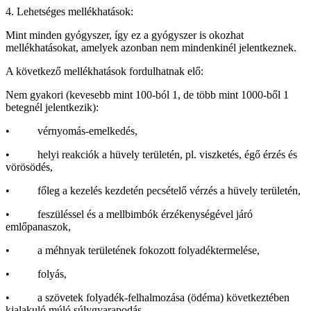
4. Lehetséges mellékhatások:
Mint minden gyógyszer, így ez a gyógyszer is okozhat
mellékhatásokat, amelyek azonban nem mindenkinél jelentkeznek.
A következő mellékhatások fordulhatnak elő:
Nem gyakori (kevesebb mint 100-ból 1, de több mint 1000-ből 1
betegnél jelentkezik):
• vérnyomás-emelkedés,
• helyi reakciók a hüvely területén, pl. viszketés, égő érzés és
vörösödés,
• főleg a kezelés kezdetén pecsételő vérzés a hüvely területén,
• feszüléssel és a mellbimbók érzékenységével járó
emlőpanaszok,
• a méhnyak területének fokozott folyadéktermelése,
• folyás,
• a szövetek folyadék-felhalmozása (ödéma) következtében
kialakuló múló súlygyarapodás,