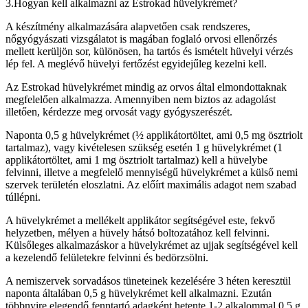
3.Hogyan kell alkalmazni az Estrokad hüvelykrémet?
A készítmény alkalmazására alapvetően csak rendszeres,
nőgyógyászati vizsgálatot is magában foglaló orvosi ellenőrzés
mellett kerüljön sor, különösen, ha tartós és ismételt hüvelyi vérzés
lép fel. A meglévő hüvelyi fertőzést egyidejűleg kezelni kell.
Az Estrokad hüvelykrémet mindig az orvos által elmondottaknak
megfelelően alkalmazza. Amennyiben nem biztos az adagolást
illetően, kérdezze meg orvosát vagy gyógyszerészét.
Naponta 0,5 g hüvelykrémet (½ applikátortöltet, ami 0,5 mg ösztriolt
tartalmaz), vagy kivételesen szükség esetén 1 g hüvelykrémet (1
applikátortöltet, ami 1 mg ösztriolt tartalmaz) kell a hüvelybe
felvinni, illetve a megfelelő mennyiségű hüvelykrémet a külső nemi
szervek területén eloszlatni. Az előírt maximális adagot nem szabad
túllépni.
A hüvelykrémet a mellékelt applikátor segítségével este, fekvő
helyzetben, mélyen a hüvely hátsó boltozatához kell felvinni.
Külsőleges alkalmazáskor a hüvelykrémet az ujjak segítségével kell
a kezelendő felületekre felvinni és bedörzsölni.
A nemiszervek sorvadásos tüneteinek kezelésére 3 héten keresztül
naponta általában 0,5 g hüvelykrémet kell alkalmazni. Ezután
többnyire elegendő fenntartó adagként hetente 1-2 alkalommal 0,5 g