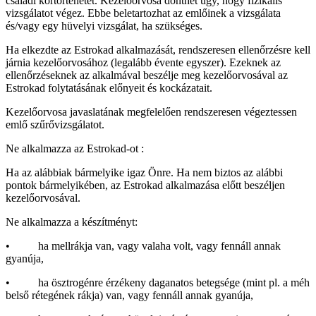
családi kórtörténetét. Kezelőorvosa dönthet úgy, hogy fizikális
vizsgálatot végez. Ebbe beletartozhat az emlőinek a vizsgálata
és/vagy egy hüvelyi vizsgálat, ha szükséges.
Ha elkezdte az Estrokad alkalmazását, rendszeresen ellenőrzésre kell
járnia kezelőorvosához (legalább évente egyszer). Ezeknek az
ellenőrzéseknek az alkalmával beszélje meg kezelőorvosával az
Estrokad folytatásának előnyeit és kockázatait.
Kezelőorvosa javaslatának megfelelően rendszeresen végeztessen
emlő szűrővizsgálatot.
Ne alkalmazza az Estrokad-ot :
Ha az alábbiak bármelyike igaz Önre. Ha nem biztos az alábbi
pontok bármelyikében, az Estrokad alkalmazása előtt beszéljen
kezelőorvosával.
Ne alkalmazza a készítményt:
• ha mellrákja van, vagy valaha volt, vagy fennáll annak
gyanúja,
• ha ösztrogénre érzékeny daganatos betegsége (mint pl. a méh
belső rétegének rákja) van, vagy fennáll annak gyanúja,