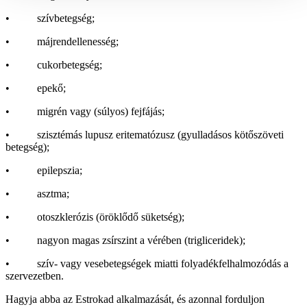
• szívbetegség;
• májrendellenesség;
• cukorbetegség;
• epekő;
• migrén vagy (súlyos) fejfájás;
• szisztémás lupusz eritematózusz (gyulladásos kötőszöveti
betegség);
• epilepszia;
• asztma;
• otoszklerózis (öröklődő süketség);
• nagyon magas zsírszint a vérében (trigliceridek);
• szív- vagy vesebetegségek miatti folyadékfelhalmozódás a
szervezetben.
Hagyja abba az Estrokad alkalmazását, és azonnal forduljon