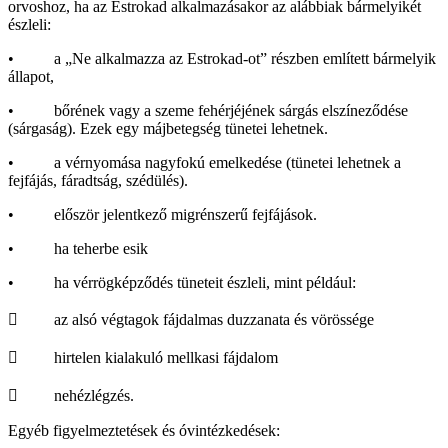
orvoshoz, ha az Estrokad alkalmazásakor az alábbiak bármelyikét
észleli:
• a „Ne alkalmazza az Estrokad-ot” részben említett bármelyik
állapot,
• bőrének vagy a szeme fehérjéjének sárgás elszíneződése
(sárgaság). Ezek egy májbetegség tünetei lehetnek.
• a vérnyomása nagyfokú emelkedése (tünetei lehetnek a
fejfájás, fáradtság, szédülés).
• először jelentkező migrénszerű fejfájások.
• ha teherbe esik
• ha vérrögképződés tüneteit észleli, mint például:
 az alsó végtagok fájdalmas duzzanata és vörössége
 hirtelen kialakuló mellkasi fájdalom
 nehézlégzés.
Egyéb figyelmeztetések és óvintézkedések: