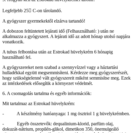
Legfeljebb 25 C-on tárolandó.
A gyógyszer gyermekektől elzárva tartandó!
A dobozon feltüntetett lejárati idő (Felhasználható: ) után ne
alkalmazza a gyógyszert. A lejárati idő az adott hónap utolsó napjára
vonatkozik.
A tubus felbontása után az Estrokad hüvelykrém 6 hónapig
használható fel.
A gyógyszereket nem szabad a szennyvízzel vagy a háztartási
hulladékkal együtt megsemmisíteni. Kérdezze meg gyógyszerészét,
hogy szükségtelenné vált gyógyszereit miként semmisítse meg. Ezek
az intézkedések elősegítik a környezet védelmét.
6. A csomagolás tartalma és egyéb információk:
Mit tartalmaz az Estrokad hüvelykrém:
- A készítmény hatóanyaga: 1 mg ösztriol 1 g hüvelykrémben.
- Egyéb összetevők: dequalinium-klorid, parfüm olaj,
dokuzát-nátrium, propilén-glikol, dimetikon 350, önemulgeáló