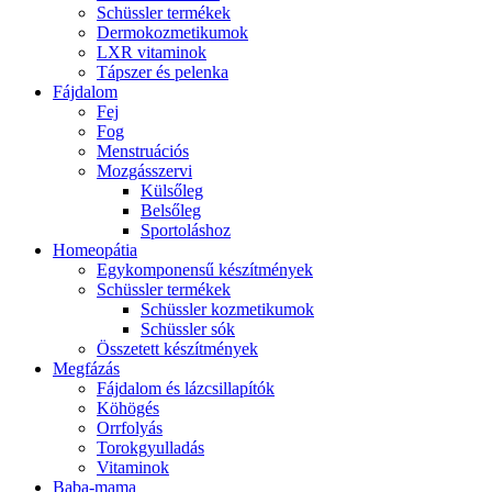
Schüssler termékek
Dermokozmetikumok
LXR vitaminok
Tápszer és pelenka
Fájdalom
Fej
Fog
Menstruációs
Mozgásszervi
Külsőleg
Belsőleg
Sportoláshoz
Homeopátia
Egykomponensű készítmények
Schüssler termékek
Schüssler kozmetikumok
Schüssler sók
Összetett készítmények
Megfázás
Fájdalom és lázcsillapítók
Köhögés
Orrfolyás
Torokgyulladás
Vitaminok
Baba-mama