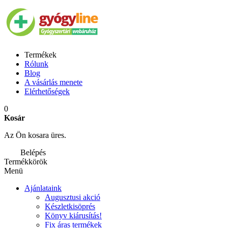
Termékek
Rólunk
Blog
A vásárlás menete
Elérhetőségek
0
Kosár
Az Ön kosara üres.
Belépés
Termékkörök
Menü
Ajánlataink
Augusztusi akció
Készletkisöprés
Könyv kiárusítás!
Fix áras termékek