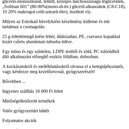
glicerin-monosztearát, telített, közepes lánchosszúságú trigliceridek,
„Softisan 601” (80-90%(mono-di-tri-) gliceril-alkanoátok (C8-C18),
10 20% makrogol-cetil-sztearil-éter), tisztított víz.
Milyen az Estrokad hüvelykrém készítmény külleme és mit
tartalmaz a csomagolás:
25 g töltettömegű krém fehér, átlátszatlan, PE, csavaros kupakkal
lezárt csőrös alumínium tubusba töltve.
Egy tubus és egy színtelen, LDPE testből és zöld, PC tolórúdból
álló alkalmazást elősegítő eszköz fóliában, dobozban.
A kockázatokról és mellékhatásokról olvassa el a betegtájékoztatót,
vagy kérdezze meg kezelőorvosát, gyógyszerészét!
Bővebben ...
Ingyenes szállítás 18 000 Ft felett
Minőségellenőrzött termékek
Valós gyógyszertári háttér
Folyamatos akciók