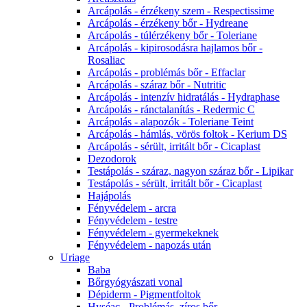
Arcápolás - érzékeny szem - Respectissime
Arcápolás - érzékeny bőr - Hydreane
Arcápolás - túlérzékeny bőr - Toleriane
Arcápolás - kipirosodásra hajlamos bőr -
Rosaliac
Arcápolás - problémás bőr - Effaclar
Arcápolás - száraz bőr - Nutritic
Arcápolás - intenzív hidratálás - Hydraphase
Arcápolás - ránctalanítás - Redermic C
Arcápolás - alapozók - Toleriane Teint
Arcápolás - hámlás, vörös foltok - Kerium DS
Arcápolás - sérült, irritált bőr - Cicaplast
Dezodorok
Testápolás - száraz, nagyon száraz bőr - Lipikar
Testápolás - sérült, irritált bőr - Cicaplast
Hajápolás
Fényvédelem - arcra
Fényvédelem - testre
Fényvédelem - gyermekeknek
Fényvédelem - napozás után
Uriage
Baba
Bőrgyógyászati vonal
Dépiderm - Pigmentfoltok
Hyséac - Problémás, zíros bőr