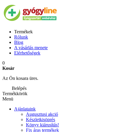
Termékek
Rólunk
Blog
A vásárlás menete
Elérhetőségek
0
Kosár
Az Ön kosara üres.
Belépés
Termékkörök
Menü
Ajánlataink
Augusztusi akció
Készletkisöprés
Könyv kiárusítás!
Fix áras termékek