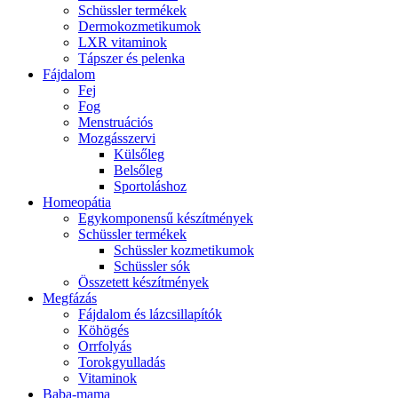
Schüssler termékek
Dermokozmetikumok
LXR vitaminok
Tápszer és pelenka
Fájdalom
Fej
Fog
Menstruációs
Mozgásszervi
Külsőleg
Belsőleg
Sportoláshoz
Homeopátia
Egykomponensű készítmények
Schüssler termékek
Schüssler kozmetikumok
Schüssler sók
Összetett készítmények
Megfázás
Fájdalom és lázcsillapítók
Köhögés
Orrfolyás
Torokgyulladás
Vitaminok
Baba-mama