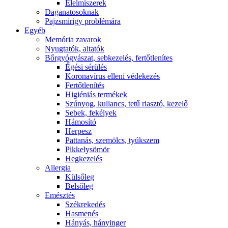
É́lelmiszerek
Daganatosoknak
Pajzsmirigy problémára
Egyéb
Memória zavarok
Nyugtatók, altatók
Bőrgyógyászat, sebkezelés, fertőtlenítes
É́gési sérülés
Koronavírus elleni védekezés
Fertőtlenítés
Higiéniás termékek
Szúnyog, kullancs, tetű riasztó, kezelő
Sebek, fekélyek
Hámosító
Herpesz
Pattanás, szemölcs, tyúkszem
Pikkelysömör
Hegkezelés
Allergia
Külsőleg
Belsőleg
Emésztés
Székrekedés
Hasmenés
Hányás, hányinger