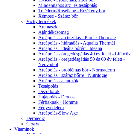
Mindennapos arc- és testápolás
Toléderm/Roséliane - Érzékeny bőr
Xémose - Száraz bőr
Vichy termékek
Arcmaszk
Ajándékcsomag
Arcápolás - arctisztítás - Purete Thermale
Arcápolás - hidratálás - Aqualia Thermál
Arcápolás - ideális bőrért - Idealia
Arcápolás - öregedésgátlás 40 év felett - Liftactiv
Arcápolás - öregedésgátlás 50 és 60 év felett -
Neovadiol
Arcápolás - problémás bőr - Normaderm
Arcápolás - száraz bőrre - Nutrilogie
Arcápolás - alapozók
Testápolás
Dezodorok
Hajápolás - Dercos
Férfiaknak - Homme
Fényvédelem
Arcápolás-Slow Age
Dermedic
CeraVe
Vitaminok