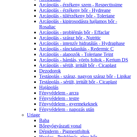
Arcápolás - érzékeny szem - Respectissime
Arcápolás - érzékeny bőr - Hydreane
Arcápolás - túlérzékeny bőr - Toleriane
Arcápolás - kipirosodásra hajlamos bőr -
Rosaliac
Arcápolás - problémás bőr - Effaclar
Arcápolás - száraz bőr - Nutritic
Arcápolás - intenzív hidratálás - Hydraphase
Arcápolás - ránctalanítás - Redermic C
Arcápolás - alapozók - Toleriane Teint
Arcápolás - hámlás, vörös foltok - Kerium DS
Arcápolás - sérült, irritált bőr - Cicaplast
Dezodorok
Testápolás - száraz, nagyon száraz bőr - Lipikar
Testápolás - sérült, irritált bőr - Cicaplast
Hajápolás
Fényvédelem - arcra
Fényvédelem - testre
Fényvédelem - gyermekeknek
Fényvédelem - napozás után
Uriage
Baba
Bőrgyógyászati vonal
Dépiderm - Pigmentfoltok
Hyséac - Problémás, zíros bőr