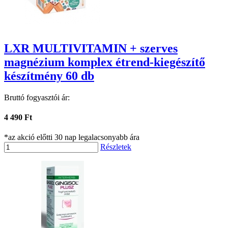
LXR MULTIVITAMIN + szerves
magnézium komplex étrend-kiegészítő
készítmény 60 db
Bruttó fogyasztói ár:
4 490 Ft
*az akció előtti 30 nap legalacsonyabb ára
Részletek