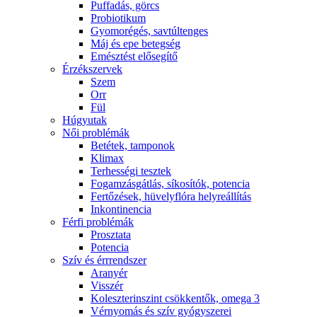
Puffadás, görcs
Probiotikum
Gyomorégés, savtúltenges
Máj és epe betegség
Emésztést elősegítő
Érzékszervek
Szem
Orr
Fül
Húgyutak
Női problémák
Betétek, tamponok
Klimax
Terhességi tesztek
Fogamzásgátlás, síkosítók, potencia
Fertőzések, hüvelyflóra helyreállítás
Inkontinencia
Férfi problémák
Prosztata
Potencia
Szív és érrrendszer
Aranyér
Visszér
Koleszterinszint csökkentők, omega 3
Vérnyomás és szív gyógyszerei