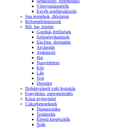
Sebkezelés, fertőtlenítés
Vérnyomásmérők
Egyéb segédeszközök
Spa termékek, illóolajok
Reformélelmiszerek
Bőr, haj, köröm
Gombás fertőzések
Szépségvitaminok
Ekcéma, dermatitis
Arcápolás
Ajakápoló
Haj
Napvédelem
Kéz
Láb
Test
Dezodor
Dohányzásról való leszokás
Fogyókúra, méregtelenítés
Kínai gyógymód
Cukorbetegeknek
Diagnosztika
Testápolás
É́trend kiegészítők
Teák