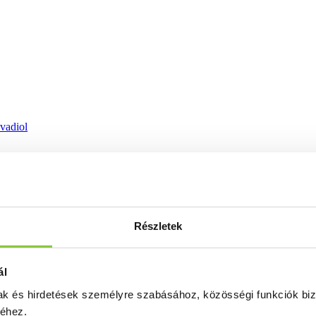
ovadiol
Részletek
ál
mak és hirdetések személyre szabásához, közösségi funkciók biz
séhez.