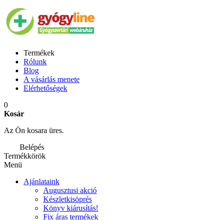
Termékek
Rólunk
Blog
A vásárlás menete
Elérhetőségek
0
Kosár
Az Ön kosara üres.
Belépés
Termékkörök
Menü
Ajánlataink
Augusztusi akció
Készletkisöprés
Könyv kiárusítás!
Fix áras termékek