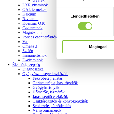
Gyerek
LXR vitaminok
GAL termékek
Hozzájárulás
Kalcium
Elengedhetetlen
kiválasztása
B-vitamin
Koenzim Q10
C-vitaminok
Magnézium
Porc és csont erősítők
Vas
Omega 3
Megtagad
Szelén
Immunerősítők
D-vitaminok
Életmód, szépség
Diagnosztika
Gyógyászati segédeszközök
Fekvőbeteg-ellátás
Gerinc terápia, hasi rögzítők
Gyógyharisnyák
Hőmérők, lázmérők
Járást segítő eszközök
Csuklórögzítők és könyökrögzítők
Sebkezelés, fertőtlenítés
Vérnyomásmérők