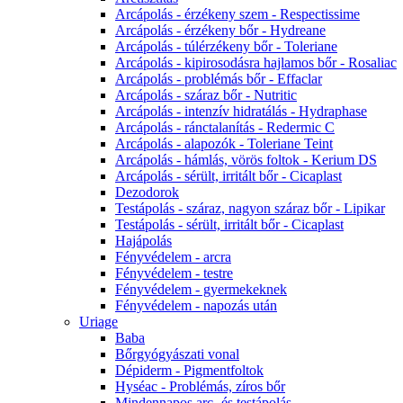
Arcápolás - érzékeny szem - Respectissime
Arcápolás - érzékeny bőr - Hydreane
Arcápolás - túlérzékeny bőr - Toleriane
Arcápolás - kipirosodásra hajlamos bőr - Rosaliac
Arcápolás - problémás bőr - Effaclar
Arcápolás - száraz bőr - Nutritic
Arcápolás - intenzív hidratálás - Hydraphase
Arcápolás - ránctalanítás - Redermic C
Arcápolás - alapozók - Toleriane Teint
Arcápolás - hámlás, vörös foltok - Kerium DS
Arcápolás - sérült, irritált bőr - Cicaplast
Dezodorok
Testápolás - száraz, nagyon száraz bőr - Lipikar
Testápolás - sérült, irritált bőr - Cicaplast
Hajápolás
Fényvédelem - arcra
Fényvédelem - testre
Fényvédelem - gyermekeknek
Fényvédelem - napozás után
Uriage
Baba
Bőrgyógyászati vonal
Dépiderm - Pigmentfoltok
Hyséac - Problémás, zíros bőr
Mindennapos arc- és testápolás