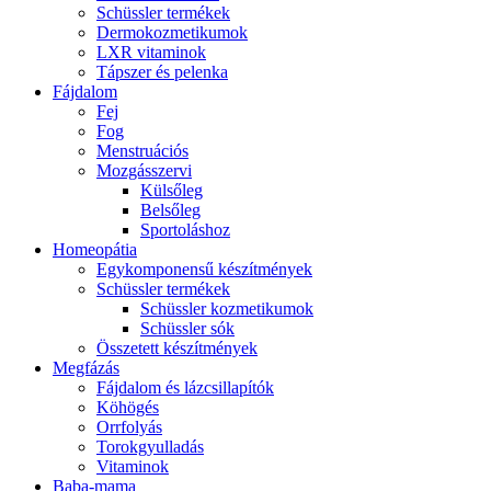
Schüssler termékek
Dermokozmetikumok
LXR vitaminok
Tápszer és pelenka
Fájdalom
Fej
Fog
Menstruációs
Mozgásszervi
Külsőleg
Belsőleg
Sportoláshoz
Homeopátia
Egykomponensű készítmények
Schüssler termékek
Schüssler kozmetikumok
Schüssler sók
Összetett készítmények
Megfázás
Fájdalom és lázcsillapítók
Köhögés
Orrfolyás
Torokgyulladás
Vitaminok
Baba-mama