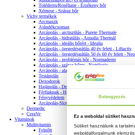
Toléderm/Roséliane - Érzékeny bőr
Xémose - Száraz bőr
Vichy termékek
Arcmaszk
Ajándékcsomag
Arcápolás - arctisztítás - Purete Thermale
Arcápolás - hidratálás - Aqualia Thermál
Arcápolás - ideális bőrért - Idealia
Arcápolás - öregedésgátlás 40 év felett - Liftactiv
Arcápolás - öregedésgátlás 50 és 60 év felett - Ne
Arcápolás - problémás bőr - Normaderm
Arcápolás - száraz bőrre - Nutrilogie
Arcápolás - alapozók
Testápolás
Dezodorok
Hajápolás - Dercos
Férfiaknak - Homme
Beleegyezés
Fényvédelem
Arcápolás-Slow Age
Dermedic
CeraVe
Ez a weboldal sütiket haszn
Vitaminok
Multivitamin
Sütiket használunk a tartal
Felnőtt
weboldalforgalmunk elemzé