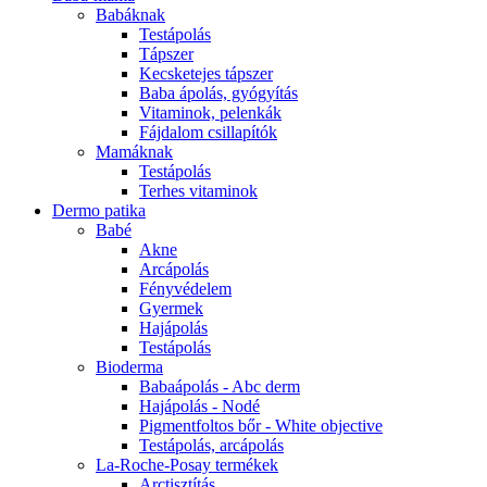
Babáknak
Testápolás
Tápszer
Kecsketejes tápszer
Baba ápolás, gyógyítás
Vitaminok, pelenkák
Fájdalom csillapítók
Mamáknak
Testápolás
Terhes vitaminok
Dermo patika
Babé
Akne
Arcápolás
Fényvédelem
Gyermek
Hajápolás
Testápolás
Bioderma
Babaápolás - Abc derm
Hajápolás - Nodé
Pigmentfoltos bőr - White objective
Testápolás, arcápolás
La-Roche-Posay termékek
Arctisztítás