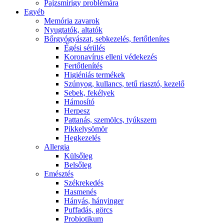
Pajzsmirigy problémára
Egyéb
Memória zavarok
Nyugtatók, altatók
Bőrgyógyászat, sebkezelés, fertőtlenítes
É́gési sérülés
Koronavírus elleni védekezés
Fertőtlenítés
Higiéniás termékek
Szúnyog, kullancs, tetű riasztó, kezelő
Sebek, fekélyek
Hámosító
Herpesz
Pattanás, szemölcs, tyúkszem
Pikkelysömör
Hegkezelés
Allergia
Külsőleg
Belsőleg
Emésztés
Székrekedés
Hasmenés
Hányás, hányinger
Puffadás, görcs
Probiotikum