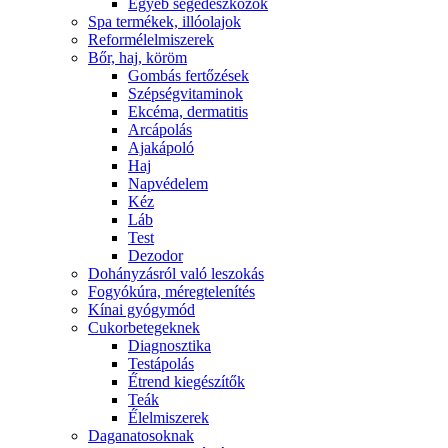
Egyéb segédeszközök
Spa termékek, illóolajok
Reformélelmiszerek
Bőr, haj, köröm
Gombás fertőzések
Szépségvitaminok
Ekcéma, dermatitis
Arcápolás
Ajakápoló
Haj
Napvédelem
Kéz
Láb
Test
Dezodor
Dohányzásról való leszokás
Fogyókúra, méregtelenítés
Kínai gyógymód
Cukorbetegeknek
Diagnosztika
Testápolás
É́trend kiegészítők
Teák
É́lelmiszerek
Daganatosoknak