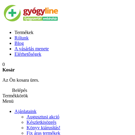
Termékek
Rólunk
Blog
A vásárlás menete
Elérhetőségek
0
Kosár
Az Ön kosara üres.
Belépés
Termékkörök
Menü
Ajánlataink
Augusztusi akció
Készletkisöprés
Könyv kiárusítás!
Fix áras termékek