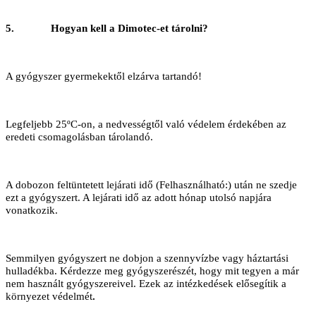
5.
Hogyan kell a Dimotec-et tárolni?
A gyógyszer gyermekektől elzárva tartandó!
Legfeljebb 25ºC-on, a nedvességtől való védelem érdekében az
eredeti csomagolásban tárolandó.
A dobozon feltüntetett lejárati idő (Felhasználható:) után ne szedje
ezt a gyógyszert. A lejárati idő az adott hónap utolsó napjára
vonatkozik.
Semmilyen gyógyszert ne dobjon a szennyvízbe vagy háztartási
hulladékba. Kérdezze meg gyógyszerészét, hogy mit tegyen a már
nem használt gyógyszereivel. Ezek az intézkedések elősegítik a
környezet védelmét
.