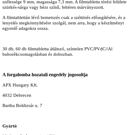
szélessége 9 mm, magassága 7,3 mm. A filmtabletta törési felülete
szürkés-sárga vagy bézs színű, fehéren márványozott.
A filmtablettán lévő bemetszés csak a széttörés elősegítésére, és a
lenyelés megkönnyítésére szolgál, nem arra, hogy a készítményt
egyenlő adagokra ossza.
30 db, 60 db filmtabletta átlátszó, színtelen PVC/PVdC//Al
buborékcsomagolásban és dobozban.
A forgalomba hozatali engedély jogosultja
APX Hungary Kft.
4032 Debrecen
Bartha Boldizsár u. 7
Gyártó