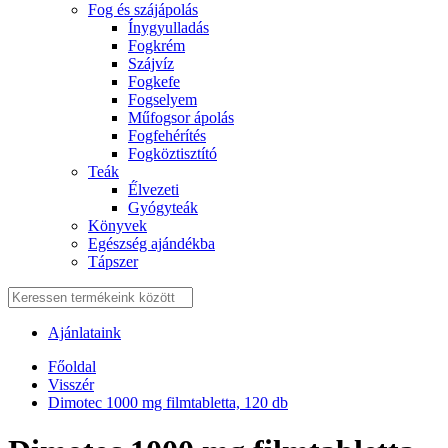
Fog és szájápolás
Í́nygyulladás
Fogkrém
Szájvíz
Fogkefe
Fogselyem
Műfogsor ápolás
Fogfehérítés
Fogköztisztító
Teák
É́lvezeti
Gyógyteák
Könyvek
Egészség ajándékba
Tápszer
Ajánlataink
Főoldal
Visszér
Dimotec 1000 mg filmtabletta, 120 db