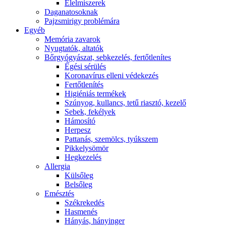
É́lelmiszerek
Daganatosoknak
Pajzsmirigy problémára
Egyéb
Memória zavarok
Nyugtatók, altatók
Bőrgyógyászat, sebkezelés, fertőtlenítes
É́gési sérülés
Koronavírus elleni védekezés
Fertőtlenítés
Higiéniás termékek
Szúnyog, kullancs, tetű riasztó, kezelő
Sebek, fekélyek
Hámosító
Herpesz
Pattanás, szemölcs, tyúkszem
Pikkelysömör
Hegkezelés
Allergia
Külsőleg
Belsőleg
Emésztés
Székrekedés
Hasmenés
Hányás, hányinger