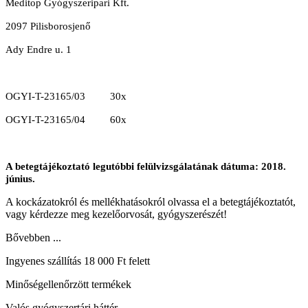
Meditop Gyógyszeripari Kft.
2097 Pilisborosjenő
Ady Endre u. 1
OGYI-T-23165/03 30x
OGYI-T-23165/04 60x
A betegtájékoztató legutóbbi felülvizsgálatának dátuma: 2018.
június.
A kockázatokról és mellékhatásokról olvassa el a betegtájékoztatót,
vagy kérdezze meg kezelőorvosát, gyógyszerészét!
Bővebben ...
Ingyenes szállítás 18 000 Ft felett
Minőségellenőrzött termékek
Valós gyógyszertári háttér