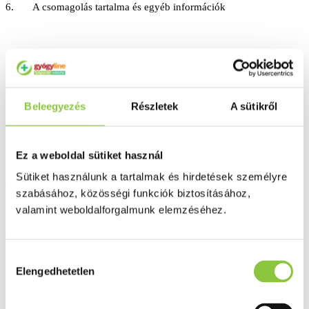
6. A csomagolás tartalma és egyéb információk
1. Milyen típusú gyógyszer a Dimotec és milyen betegségek
esetén alkalmazható?
Beleegyezés
Részletek
A sütikről
-
A Dimotec 1000 mg filmtabletta vénastabilizáló szer, mely
vénaerősítő- és védő hatással rendelkezik.
Ez a weboldal sütiket használ
-
Az alsó végtagok krónikus vénás elégtelenséggel
Sütiket használunk a tartalmak és hirdetések személyre
összefüggő tüneteinek enyhítése, mint pl. feszülés, nehézláb érzés,
szabásához, közösségi funkciók biztosításához,
fájdalom, éjszakai lábikragörcs.
valamint weboldalforgalmunk elemzéséhez.
-
Alkalmas aranyérbetegség tüneti kezelésére, aranyér
okozta tünetek felerősödése esetén.
Hozzájárulás
Elengedhetetlen
kiválasztása
2
.
Tudnivalók a Dimotec szedése előtt