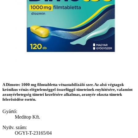
A Dimotec 1000 mg filmtabletta vénastabilizáló szer. Az alsó végtagok
krónikus vénás elégtelenséggel összefüggő tüneteinek enyhítésére, valamint
aranyérbetegség tünetei kezelésére alkalmas, aranyér okozta tünetek
felerősödése esetén.
Gyártó:
Meditop Kft.
Nyilv. szám:
OGYI-T-23165/04