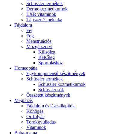
Schüssler termékek
Dermokozmetikumok
LXR vitaminok
Tápszer és pelenka
Fájdalom
Fej
Fog
Menstruációs
Mozgásszervi
Külsőleg
Belsőleg
Sportoláshoz
Homeopátia
Egykomponensű készítmények
Schüssler termékek
Schüssler kozmetikumok
Schüssler sók
Összetett készítmények
Megfázás
Fájdalom és lázcsillapítók
Köhögés
Orrfolyás
Torokgyulladás
Vitaminok
Baba-mama