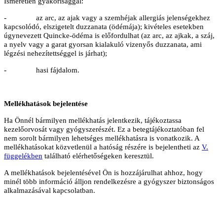
Ismeretlen gyakorisággal:
-
az arc, az ajak vagy a szemhéjak allergiás jelenségekhez
kapcsolódó, elszigetelt duzzanata (ödémája); kivételes esetekben
úgynevezett Quincke-ödéma is előfordulhat (az arc, az ajkak, a száj,
a nyelv vagy a garat gyorsan kialakuló vizenyős duzzanata, ami
légzési nehezítettséggel is járhat);
-
hasi fájdalom.
Mellékhatások bejelentése
Ha Önnél bármilyen mellékhatás jelentkezik, tájékoztassa
kezelőorvosát vagy gyógyszerészét. Ez a betegtájékoztatóban fel
nem sorolt bármilyen lehetséges mellékhatásra is vonatkozik. A
mellékhatásokat közvetlenül a hatóság részére is bejelentheti az
V.
függelékben
található elérhetőségeken keresztül.
A mellékhatások bejelentésével Ön is hozzájárulhat ahhoz, hogy
minél több információ álljon rendelkezésre a gyógyszer biztonságos
alkalmazásával kapcsolatban.