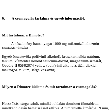
6. A csomagolás tartalma és egyéb információk
Mit tartalmaz a Dimotec?
-
A készítmény hatóanyaga:
1000 mg mikronizált diozmin
filmtablettánként.
Egyéb összetevők: p
oli(vinil-alkohol), kroszkarmellóz-nátrium,
talkum, vízmentes kolloid szilícium-dioxid, magnézium-sztearát,
Opadry II 85F82874 yellow (poli(vinil-alkohol), titán-dioxid,
makrogol, talkum, sárga vas-oxid).
Milyen a Dimotec külleme és mit tartalmaz a csomagolás?
Hosszúkás, sárga színű, mindkét oldalán domború filmtabletta,
mindkét oldalán bemetszéssel ellátva. A filmtabletta átmérője 19 mm,