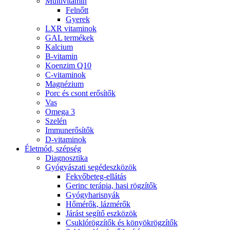
Multivitamin
Felnőtt
Gyerek
LXR vitaminok
GAL termékek
Kalcium
B-vitamin
Koenzim Q10
C-vitaminok
Magnézium
Porc és csont erősítők
Vas
Omega 3
Szelén
Immunerősítők
D-vitaminok
Életmód, szépség
Diagnosztika
Gyógyászati segédeszközök
Fekvőbeteg-ellátás
Gerinc terápia, hasi rögzítők
Gyógyharisnyák
Hőmérők, lázmérők
Járást segítő eszközök
Csuklórögzítők és könyökrögzítők