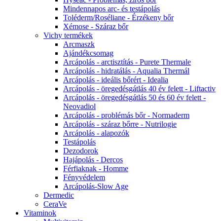
Mindennapos arc- és testápolás
Toléderm/Roséliane - Érzékeny bőr
Xémose - Száraz bőr
Vichy termékek
Arcmaszk
Ajándékcsomag
Arcápolás - arctisztítás - Purete Thermale
Arcápolás - hidratálás - Aqualia Thermál
Arcápolás - ideális bőrért - Idealia
Arcápolás - öregedésgátlás 40 év felett - Liftactiv
Arcápolás - öregedésgátlás 50 és 60 év felett -
Neovadiol
Arcápolás - problémás bőr - Normaderm
Arcápolás - száraz bőrre - Nutrilogie
Arcápolás - alapozók
Testápolás
Dezodorok
Hajápolás - Dercos
Férfiaknak - Homme
Fényvédelem
Arcápolás-Slow Age
Dermedic
CeraVe
Vitaminok