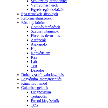
Sebkezelés, fertőtlenítés
Vérnyomásmérők
Egyéb segédeszközök
Spa termékek, illóolajok
Reformélelmiszerek
Bőr, haj, köröm
Gombás fertőzések
Szépségvitaminok
Ekcéma, dermatitis
Arcápolás
Ajakápoló
Haj
Napvédelem
Kéz
Láb
Test
Dezodor
Dohányzásról való leszokás
Fogyókúra, méregtelenítés
Kínai gyógymód
Cukorbetegeknek
Diagnosztika
Testápolás
É́trend kiegészítők
Teák