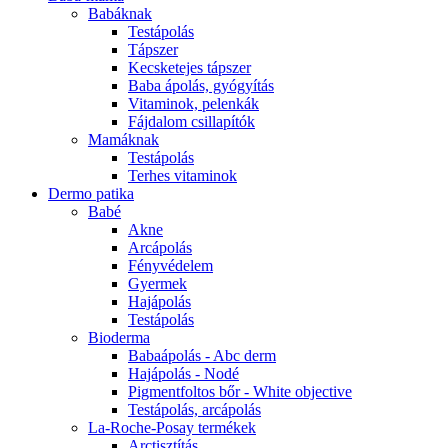
Babáknak
Testápolás
Tápszer
Kecsketejes tápszer
Baba ápolás, gyógyítás
Vitaminok, pelenkák
Fájdalom csillapítók
Mamáknak
Testápolás
Terhes vitaminok
Dermo patika
Babé
Akne
Arcápolás
Fényvédelem
Gyermek
Hajápolás
Testápolás
Bioderma
Babaápolás - Abc derm
Hajápolás - Nodé
Pigmentfoltos bőr - White objective
Testápolás, arcápolás
La-Roche-Posay termékek
Arctisztítás