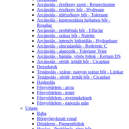
Arcápolás - érzékeny szem - Respectissime
Arcápolás - érzékeny bőr - Hydreane
Arcápolás - túlérzékeny bőr - Toleriane
Arcápolás - kipirosodásra hajlamos bőr -
Rosaliac
Arcápolás - problémás bőr - Effaclar
Arcápolás - száraz bőr - Nutritic
Arcápolás - intenzív hidratálás - Hydraphase
Arcápolás - ránctalanítás - Redermic C
Arcápolás - alapozók - Toleriane Teint
Arcápolás - hámlás, vörös foltok - Kerium DS
Arcápolás - sérült, irritált bőr - Cicaplast
Dezodorok
Testápolás - száraz, nagyon száraz bőr - Lipikar
Testápolás - sérült, irritált bőr - Cicaplast
Hajápolás
Fényvédelem - arcra
Fényvédelem - testre
Fényvédelem - gyermekeknek
Fényvédelem - napozás után
Uriage
Baba
Bőrgyógyászati vonal
Dépiderm - Pigmentfoltok
Hyséac - Problémás, zíros bőr