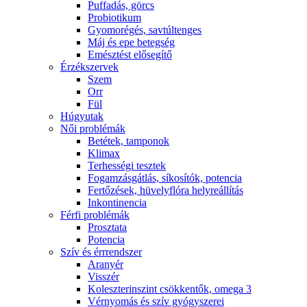
Puffadás, görcs
Probiotikum
Gyomorégés, savtúltenges
Máj és epe betegség
Emésztést elősegítő
Érzékszervek
Szem
Orr
Fül
Húgyutak
Női problémák
Betétek, tamponok
Klimax
Terhességi tesztek
Fogamzásgátlás, síkosítók, potencia
Fertőzések, hüvelyflóra helyreállítás
Inkontinencia
Férfi problémák
Prosztata
Potencia
Szív és érrrendszer
Aranyér
Visszér
Koleszterinszint csökkentők, omega 3
Vérnyomás és szív gyógyszerei