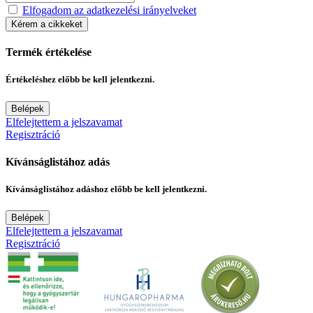
Elfogadom az adatkezelési irányelveket
Kérem a cikkeket
Termék értékelése
Értékeléshez előbb be kell jelentkezni.
Belépek
Elfelejtettem a jelszavamat
Regisztráció
Kívánságlistához adás
Kívánságlistához adáshoz előbb be kell jelentkezni.
Belépek
Elfelejtettem a jelszavamat
Regisztráció