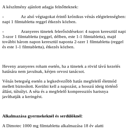
A készítmény ajánlott adagja felnőtteknek:
-
Az alsó végtagokat érintő krónikus vénás elégtelenségben:
napi 1 filmtabletta reggel étkezés közben.
-
Aranyeres tünetek felerősödésekor: 4 napon keresztül napi
3-szor 1 filmtabletta (reggel, délben, este 1-1 filmtabletta), majd
további három napon keresztül naponta 2-szer 1 filmtabletta (reggel
és este 1-1 filmtabletta), étkezés közben.
Heveny aranyeres roham esetén, ha a tünetek a rövid távú kezelés
hatására nem javulnak, kérjen orvosi tanácsot.
Vénás betegség esetén a legkedvezőbb hatás megfelelő életmód
mellett biztosított. Kerülni kell a napozást, a hosszú ideig történő
állást, túlsúlyt. A séta és a megfelelő kompressziós harisnya
javíthatják a keringést.
:
Alkalmazása gyermekeknél és serdülőknél
A Dimotec 1000 mg filmtabletta alkalmazása 18 év alatti