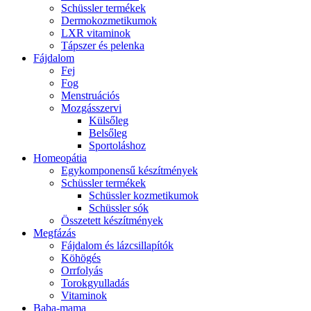
Schüssler termékek
Dermokozmetikumok
LXR vitaminok
Tápszer és pelenka
Fájdalom
Fej
Fog
Menstruációs
Mozgásszervi
Külsőleg
Belsőleg
Sportoláshoz
Homeopátia
Egykomponensű készítmények
Schüssler termékek
Schüssler kozmetikumok
Schüssler sók
Összetett készítmények
Megfázás
Fájdalom és lázcsillapítók
Köhögés
Orrfolyás
Torokgyulladás
Vitaminok
Baba-mama