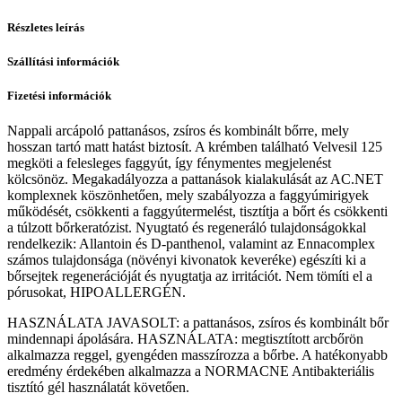
Részletes leírás
Szállítási információk
Fizetési információk
Nappali arcápoló pattanásos, zsíros és kombinált bőrre, mely
hosszan tartó matt hatást biztosít. A krémben található Velvesil 125
megköti a felesleges faggyút, így fénymentes megjelenést
kölcsönöz. Megakadályozza a pattanások kialakulását az AC.NET
komplexnek köszönhetően, mely szabályozza a faggyúmirigyek
működését, csökkenti a faggyútermelést, tisztítja a bőrt és csökkenti
a túlzott bőrkeratózist. Nyugtató és regeneráló tulajdonságokkal
rendelkezik: Allantoin és D-panthenol, valamint az Ennacomplex
számos tulajdonsága (növényi kivonatok keveréke) egészíti ki a
bőrsejtek regenerációját és nyugtatja az irritációt. Nem tömíti el a
pórusokat, HIPOALLERGÉN.
HASZNÁLATA JAVASOLT: a pattanásos, zsíros és kombinált bőr
mindennapi ápolására. HASZNÁLATA: megtisztított arcbőrön
alkalmazza reggel, gyengéden masszírozza a bőrbe. A hatékonyabb
eredmény érdekében alkalmazza a NORMACNE Antibakteriális
tisztító gél használatát követően.