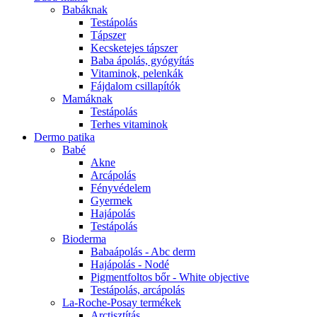
Babáknak
Testápolás
Tápszer
Kecsketejes tápszer
Baba ápolás, gyógyítás
Vitaminok, pelenkák
Fájdalom csillapítók
Mamáknak
Testápolás
Terhes vitaminok
Dermo patika
Babé
Akne
Arcápolás
Fényvédelem
Gyermek
Hajápolás
Testápolás
Bioderma
Babaápolás - Abc derm
Hajápolás - Nodé
Pigmentfoltos bőr - White objective
Testápolás, arcápolás
La-Roche-Posay termékek
Arctisztítás