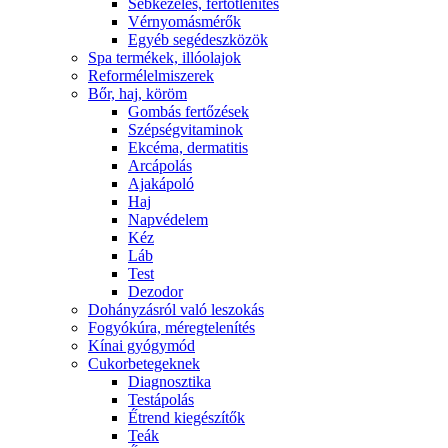
Sebkezelés, fertőtlenítés
Vérnyomásmérők
Egyéb segédeszközök
Spa termékek, illóolajok
Reformélelmiszerek
Bőr, haj, köröm
Gombás fertőzések
Szépségvitaminok
Ekcéma, dermatitis
Arcápolás
Ajakápoló
Haj
Napvédelem
Kéz
Láb
Test
Dezodor
Dohányzásról való leszokás
Fogyókúra, méregtelenítés
Kínai gyógymód
Cukorbetegeknek
Diagnosztika
Testápolás
É́trend kiegészítők
Teák