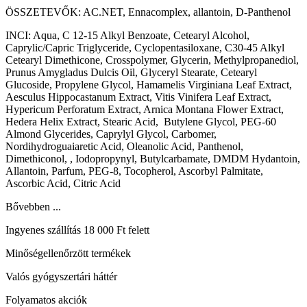
ÖSSZETEVŐK: AC.NET, Ennacomplex, allantoin, D-Panthenol
INCI: Aqua, C 12-15 Alkyl Benzoate, Cetearyl Alcohol,
Caprylic/Capric Triglyceride, Cyclopentasiloxane, C30-45 Alkyl
Cetearyl Dimethicone, Crosspolymer, Glycerin, Methylpropanediol,
Prunus Amygladus Dulcis Oil, Glyceryl Stearate, Cetearyl
Glucoside, Propylene Glycol, Hamamelis Virginiana Leaf Extract,
Aesculus Hippocastanum Extract, Vitis Vinifera Leaf Extract,
Hypericum Perforatum Extract, Arnica Montana Flower Extract,
Hedera Helix Extract, Stearic Acid, Butylene Glycol, PEG-60
Almond Glycerides, Caprylyl Glycol, Carbomer,
Nordihydroguaiaretic Acid, Oleanolic Acid, Panthenol,
Dimethiconol, , Iodopropynyl, Butylcarbamate, DMDM Hydantoin,
Allantoin, Parfum, PEG-8, Tocopherol, Ascorbyl Palmitate,
Ascorbic Acid, Citric Acid
Bővebben ...
Ingyenes szállítás 18 000 Ft felett
Minőségellenőrzött termékek
Valós gyógyszertári háttér
Folyamatos akciók