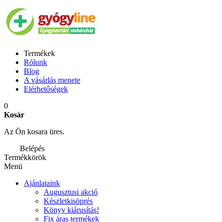
Termékek
Rólunk
Blog
A vásárlás menete
Elérhetőségek
0
Kosár
Az Ön kosara üres.
Belépés
Termékkörök
Menü
Ajánlataink
Augusztusi akció
Készletkisöprés
Könyv kiárusítás!
Fix áras termékek