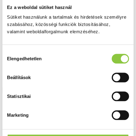
Fog és szájápolás
Ez a weboldal sütiket használ
Í́nygyulladás
Fogkrém
Sütiket használunk a tartalmak és hirdetések személyre
Szájvíz
szabásához, közösségi funkciók biztosításához,
Fogkefe
Fogselyem
valamint weboldalforgalmunk elemzéséhez.
Műfogsor ápolás
Fogfehérítés
Fogköztisztító
Teák
Hozzájárulás
É́lvezeti
Elengedhetetlen
kiválasztása
Gyógyteák
Könyvek
Egészség ajándékba
Beállítások
Tápszer
Statisztikai
Ajánlataink
Főoldal
Marketing
Arcápolás
Dermedic Normacne Mattító nappali krém 40 ml