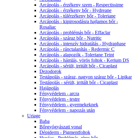
Arcápolás - érzékeny szem - Respectissime
Arcápolás - érzékeny bőr - Hydreane
Arcápolás - túlérzékeny bőr - Toleriane
Arcápolás - kipirosodásra hajlamos bőr -
Rosaliac
Arcápolás - problémás bőr - Effaclar
Arcápolás - száraz bőr - Nutritic
Arcápolás - intenzív hidratálás - Hydraphase
Arcápolás - ránctalanítás - Redermic C
Arcápolás - alapozók - Toleriane Teint
Arcápolás - hámlás, vörös foltok - Kerium DS
Arcápolás - sérült, irritált bőr - Cicaplast
Dezodorok
Testápolás - száraz, nagyon száraz bőr - Lipikar
Testápolás - sérült, irritált bőr - Cicaplast
Hajápolás
Fényvédelem - arcra
Fényvédelem - testre
Fényvédelem - gyermekeknek
Fényvédelem - napozás után
Uriage
Baba
Bőrgyógyászati vonal
Dépiderm - Pigmentfoltok
Hyséac - Problémás, zíros bőr