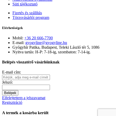
Süti tájékoztató
Fizetés és szállítás
Törzsvásárlói program
Elérhetőségek
Mobil:
+36 20 666-7700
E-mail:
gyogyline@gyogyline.hu
Gyógyhír Patika, Budapest, Teleki László tér 5, 1086
Nyitva tartás: H-P: 7-18-ig, szombaton: 7-14-ig.
Belépés visszatérő vásárlóinknak
E-mail cím:
Jelszó:
Belépek
Elfelejtettem a jelszavamat
Regisztráció
A termék a kosárba került