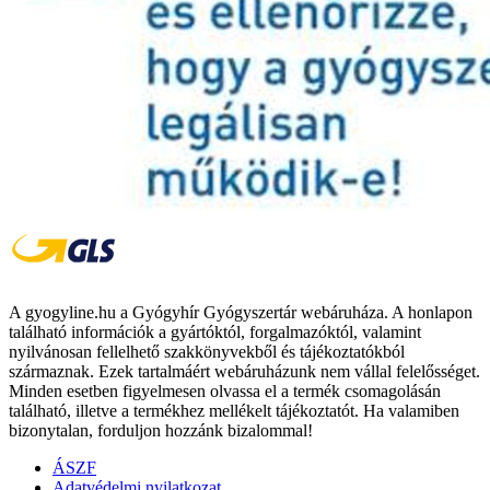
A gyogyline.hu a Gyógyhír Gyógyszertár webáruháza. A honlapon
található információk a gyártóktól, forgalmazóktól, valamint
nyilvánosan fellelhető szakkönyvekből és tájékoztatókból
származnak. Ezek tartalmáért webáruházunk nem vállal felelősséget.
Minden esetben figyelmesen olvassa el a termék csomagolásán
található, illetve a termékhez mellékelt tájékoztatót. Ha valamiben
bizonytalan, forduljon hozzánk bizalommal!
ÁSZF
Adatvédelmi nyilatkozat