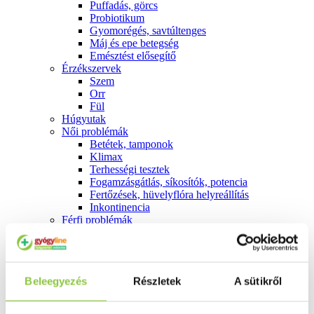
Puffadás, görcs
Probiotikum
Gyomorégés, savtúltenges
Máj és epe betegség
Emésztést elősegítő
Érzékszervek
Szem
Orr
Fül
Húgyutak
Női problémák
Betétek, tamponok
Klimax
Terhességi tesztek
Fogamzásgátlás, síkosítók, potencia
Fertőzések, hüvelyflóra helyreállítás
Inkontinencia
Férfi problémák
Prosztata
Potencia
Szív és érrrendszer
Aranyér
Beleegyezés
Részletek
A sütikről
Visszér
Koleszterinszint csökkentők, omega 3
Vérnyomás és szív gyógyszerei