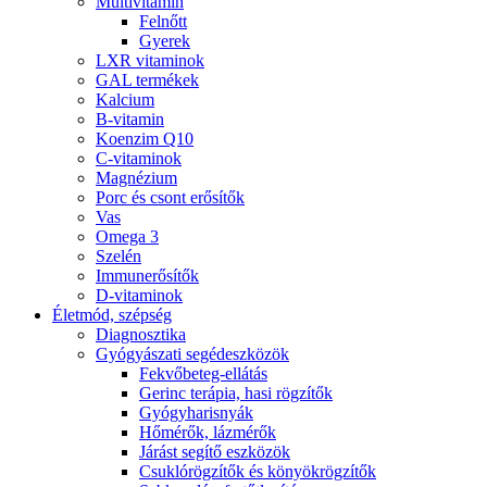
Multivitamin
Felnőtt
Gyerek
LXR vitaminok
GAL termékek
Kalcium
B-vitamin
Koenzim Q10
C-vitaminok
Magnézium
Porc és csont erősítők
Vas
Omega 3
Szelén
Immunerősítők
D-vitaminok
Életmód, szépség
Diagnosztika
Gyógyászati segédeszközök
Fekvőbeteg-ellátás
Gerinc terápia, hasi rögzítők
Gyógyharisnyák
Hőmérők, lázmérők
Járást segítő eszközök
Csuklórögzítők és könyökrögzítők