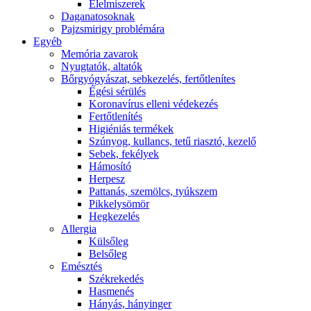
É́lelmiszerek
Daganatosoknak
Pajzsmirigy problémára
Egyéb
Memória zavarok
Nyugtatók, altatók
Bőrgyógyászat, sebkezelés, fertőtlenítes
É́gési sérülés
Koronavírus elleni védekezés
Fertőtlenítés
Higiéniás termékek
Szúnyog, kullancs, tetű riasztó, kezelő
Sebek, fekélyek
Hámosító
Herpesz
Pattanás, szemölcs, tyúkszem
Pikkelysömör
Hegkezelés
Allergia
Külsőleg
Belsőleg
Emésztés
Székrekedés
Hasmenés
Hányás, hányinger