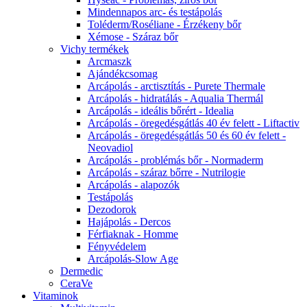
Mindennapos arc- és testápolás
Toléderm/Roséliane - Érzékeny bőr
Xémose - Száraz bőr
Vichy termékek
Arcmaszk
Ajándékcsomag
Arcápolás - arctisztítás - Purete Thermale
Arcápolás - hidratálás - Aqualia Thermál
Arcápolás - ideális bőrért - Idealia
Arcápolás - öregedésgátlás 40 év felett - Liftactiv
Arcápolás - öregedésgátlás 50 és 60 év felett -
Neovadiol
Arcápolás - problémás bőr - Normaderm
Arcápolás - száraz bőrre - Nutrilogie
Arcápolás - alapozók
Testápolás
Dezodorok
Hajápolás - Dercos
Férfiaknak - Homme
Fényvédelem
Arcápolás-Slow Age
Dermedic
CeraVe
Vitaminok